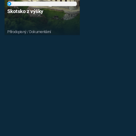
PŘEHRÁT
Skotsko z výšky
Přírodopisný / Dokumentární