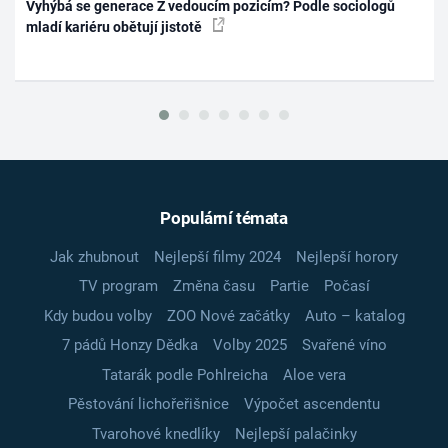
Vyhýbá se generace Z vedoucím pozicím? Podle sociologů
mladí kariéru obětují jistotě
Populární témata
Jak zhubnout
Nejlepší filmy 2024
Nejlepší horory
TV program
Změna času
Partie
Počasí
Kdy budou volby
ZOO Nové začátky
Auto – katalog
7 pádů Honzy Dědka
Volby 2025
Svařené víno
Tatarák podle Pohlreicha
Aloe vera
Pěstování lichořeřišnice
Výpočet ascendentu
Tvarohové knedlíky
Nejlepší palačinky