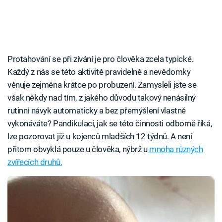
Protahování se při zívání je pro člověka zcela typické.
Každý z nás se této aktivitě pravidelně a nevědomky
věnuje zejména krátce po probuzení. Zamysleli jste se
však někdy nad tím, z jakého důvodu takový nenásilný
rutinní návyk automaticky a bez přemýšlení vlastně
vykonáváte? Pandikulaci, jak se této činnosti odborně říká,
lze pozorovat již u kojenců mladších 12 týdnů. A není
přitom obvyklá pouze u člověka, nýbrž u
mnoha různých
zvířecích druhů.