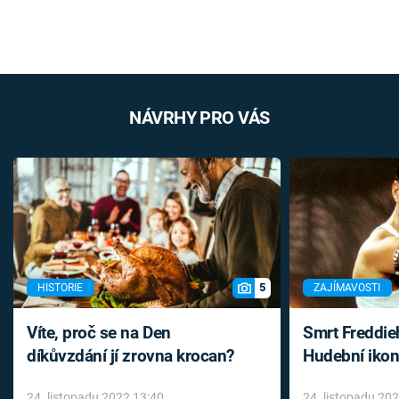
NÁVRHY PRO VÁS
5
HISTORIE
ZAJÍMAVOSTI
Víte, proč se na Den
Smrt Freddie
díkůvzdání jí zrovna krocan?
Hudební ikon
až do konce 
24. listopadu 2022 13:40
24. listopadu 20