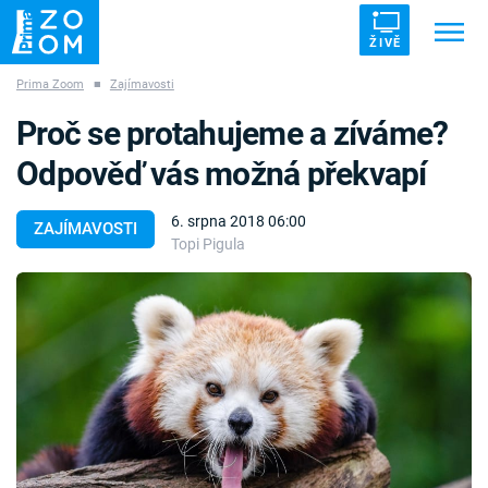
ŽIVĚ
Prima Zoom
■
Zajímavosti
Trendy:
ZRÁDCI
UFO
DRUHÁ SVĚTOVÁ VÁLKA
Proč se protahujeme a zíváme?
ZÁHADY
VETŘELCI DÁVNOVĚKU
Odpověď vás možná překvapí
6. srpna 2018 06:00
ZAJÍMAVOSTI
Topi Pigula
Témata
Témata
Pořady
TV Program