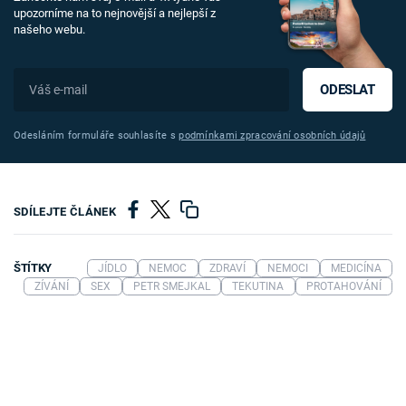
upozorníme na to nejnovější a nejlepší z
našeho webu.
ODESLAT
Odesláním formuláře souhlasíte s
podmínkami zpracování osobních údajů
SDÍLEJTE ČLÁNEK
ŠTÍTKY
JÍDLO
NEMOC
ZDRAVÍ
NEMOCI
MEDICÍNA
ZÍVÁNÍ
SEX
PETR SMEJKAL
TEKUTINA
PROTAHOVÁNÍ