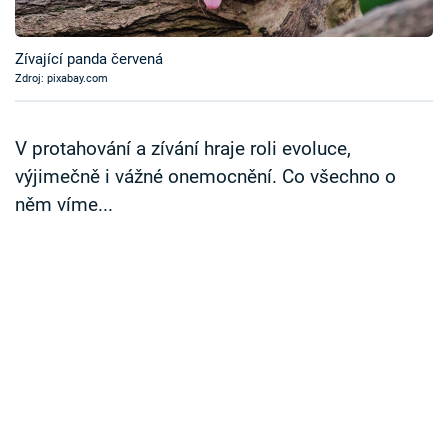
Časopis
Zívající panda červená
Sledujte prima+
Zdroj: pixabay.com
Přihlášení
V protahování a zívání hraje roli evoluce,
výjimečně i vážné onemocnění. Co všechno o
něm víme...
Sledujte nás