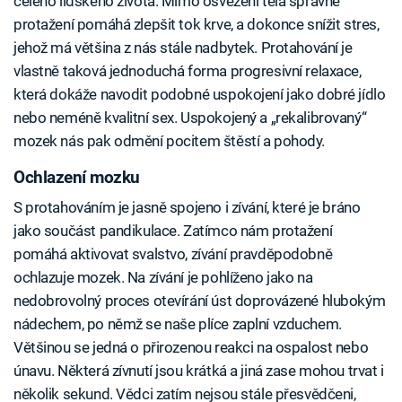
celého lidského života. Mimo osvěžení těla správné
protažení pomáhá zlepšit tok krve, a dokonce snížit stres,
jehož má většina z nás stále nadbytek. Protahování je
vlastně taková jednoduchá forma progresivní relaxace,
která dokáže navodit podobné uspokojení jako dobré jídlo
nebo neméně kvalitní sex. Uspokojený a „rekalibrovaný“
mozek nás pak odmění pocitem štěstí a pohody.
Ochlazení mozku
S protahováním je jasně spojeno i zívání, které je bráno
jako součást pandikulace. Zatímco nám protažení
pomáhá aktivovat svalstvo, zívání pravděpodobně
ochlazuje mozek. Na zívání je pohlíženo jako na
nedobrovolný proces otevírání úst doprovázené hlubokým
nádechem, po němž se naše plíce zaplní vzduchem.
Většinou se jedná o přirozenou reakci na ospalost nebo
únavu. Některá zívnutí jsou krátká a jiná zase mohou trvat i
několik sekund. Vědci zatím nejsou stále přesvědčeni,