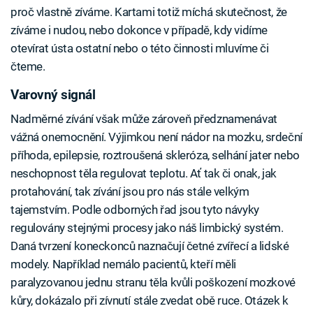
proč vlastně zíváme. Kartami totiž míchá skutečnost, že
zíváme i nudou, nebo dokonce v případě, kdy vidíme
otevírat ústa ostatní nebo o této činnosti mluvíme či
čteme.
Varovný signál
Nadměrné zívání však může zároveň předznamenávat
vážná onemocnění. Výjimkou není nádor na mozku, srdeční
příhoda, epilepsie, roztroušená skleróza, selhání jater nebo
neschopnost těla regulovat teplotu. Ať tak či onak, jak
protahování, tak zívání jsou pro nás stále velkým
tajemstvím. Podle odborných řad jsou tyto návyky
regulovány stejnými procesy jako náš limbický systém.
Daná tvrzení koneckonců naznačují četné zvířecí a lidské
modely. Například nemálo pacientů, kteří měli
paralyzovanou jednu stranu těla kvůli poškození mozkové
kůry, dokázalo při zívnutí stále zvedat obě ruce. Otázek k