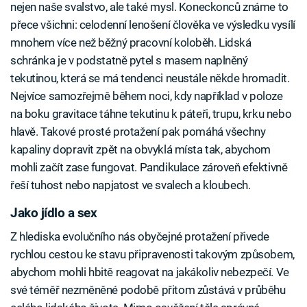
nejen naše svalstvo, ale také mysl. Koneckonců známe to
přece všichni: celodenní lenošení člověka ve výsledku vysílí
mnohem více než běžný pracovní koloběh. Lidská
schránka je v podstatně pytel s masem naplněný
tekutinou, která se má tendenci neustále někde hromadit.
Nejvíce samozřejmě během noci, kdy například v poloze
na boku gravitace táhne tekutinu k páteři, trupu, krku nebo
hlavě. Takové prosté protažení pak pomáhá všechny
kapaliny dopravit zpět na obvyklá místa tak, abychom
mohli začít zase fungovat. Pandikulace zároveň efektivně
řeší tuhost nebo napjatost ve svalech a kloubech.
Jako jídlo a sex
Z hlediska evolučního nás obyčejné protažení přivede
rychlou cestou ke stavu připravenosti takovým způsobem,
abychom mohli hbitě reagovat na jakákoliv nebezpečí. Ve
své téměř nezměněné podobě přitom zůstává v průběhu