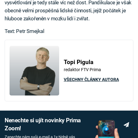
vysvětlování je tedy stále víc než dost. Pandikulace je však
obecně velmi prospěšná lidské činnosti, jejíž počátek je
hluboce zakořeněn v mozku lidí i zvířat.
Text: Petr Smejkal
Topi Pigula
redaktor FTV Prima
VŠECHNY ČLÁNKY AUTORA
Nenechte si ujít novinky Prima
Zoom!
Zanechte nám svůj e-mail a 1x týdně vás