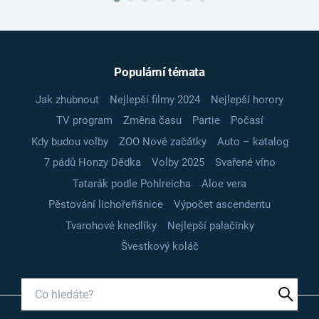
Populární témata
Jak zhubnout
Nejlepší filmy 2024
Nejlepší horory
TV program
Změna času
Partie
Počasí
Kdy budou volby
ZOO Nové začátky
Auto – katalog
7 pádů Honzy Dědka
Volby 2025
Svařené víno
Tatarák podle Pohlreicha
Aloe vera
Pěstování lichořeřišnice
Výpočet ascendentu
Tvarohové knedlíky
Nejlepší palačinky
Švestkový koláč