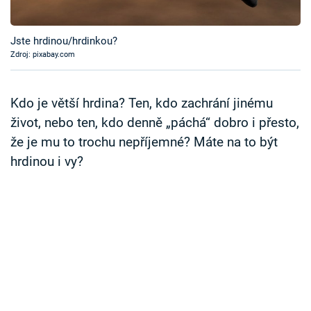
Časopis
Jste hrdinou/hrdinkou?
Sledujte prima+
Zdroj: pixabay.com
Přihlášení
Kdo je větší hrdina? Ten, kdo zachrání jinému
život, nebo ten, kdo denně „páchá“ dobro i přesto,
že je mu to trochu nepříjemné? Máte na to být
Sledujte nás
hrdinou i vy?