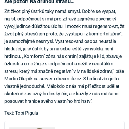
Ale pozor! Na druhou stranu…
Žít život plný ústrků taky nemá smysl. Dobře se vyspat,
najíst, odpočinout si má pro zdravý, zejména psychický
vývoj jedince důležitou úlohu. I mozek musí regenerovat, žít
život plný stresů jen proto, že „vystupuji z komfortní zóny“,
je samozřejmě nesmysl. Vystresovaná osoba neustále
hledající, jaký ústrk by si na sebe ještě vymyslela, není
hrdinou. „Komfortní zóna nás chrání, zajišťuje klid, zbavuje
úzkosti a umožňuje si odpočinout a nežít v neustálém
stresu, který má značně negativní vliv na lidské zdraví,“ píše
Martin Olejník na serveru dreamlife.cz. S hrdinstvím je to
vlastně jednoduché. Málokdo z nás má příležitost udělat
skutečně záslužný hrdinský čin, ale každý z nás má šanci
posouvat hranice svého vlastního hrdinství.
Text: Topi Pigula