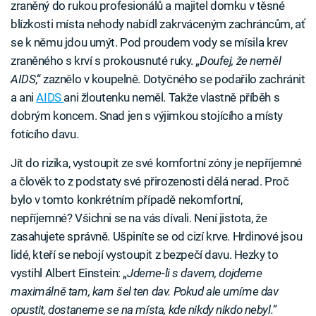
zraněný do rukou profesionálů a majitel domku v těsné
blízkosti místa nehody nabídl zakrváceným zachráncům, ať
se k němu jdou umýt. Pod proudem vody se mísila krev
zraněného s krví s prokousnuté ruky. „
Doufej, že neměl
AIDS
,“ zaznělo v koupelně. Dotyčného se podařilo zachránit
a ani
AIDS
ani žloutenku neměl. Takže vlastně příběh s
dobrým koncem. Snad jen s výjimkou stojícího a místy
fotícího davu.
Jít do rizika, vystoupit ze své komfortní zóny je nepříjemné
a člověk to z podstaty své přirozenosti dělá nerad. Proč
bylo v tomto konkrétním případě nekomfortní,
nepříjemné? Všichni se na vás dívali. Není jistota, že
zasahujete správně. Ušpiníte se od cizí krve. Hrdinové jsou
lidé, kteří se nebojí vystoupit z bezpečí davu. Hezky to
vystihl Albert Einstein: „
Jdeme-li s davem, dojdeme
maximálně tam, kam šel ten dav. Pokud ale umíme dav
opustit, dostaneme se na místa, kde nikdy nikdo nebyl.
”