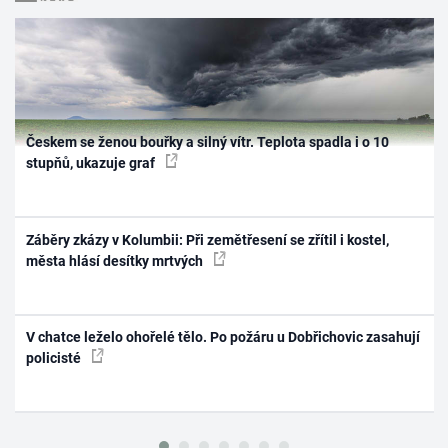
Českem se ženou bouřky a silný vítr. Teplota spadla i o 10
stupňů, ukazuje graf
Záběry zkázy v Kolumbii: Při zemětřesení se zřítil i kostel,
města hlásí desítky mrtvých
V chatce leželo ohořelé tělo. Po požáru u Dobřichovic zasahují
policisté