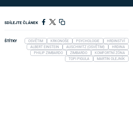
SDÍLEJTE ČLÁNEK
ŠTÍTKY
OSVĚTIM
KRKONOŠE
PSYCHOLOGIE
HRDINSTVÍ
ALBERT EINSTEIN
AUSCHWITZ (OSVĚTIM)
HRDINA
PHILIP ZIMBARDO
ZIMBARDO
KOMFORTNÍ ZÓNA
TOPI PIGULA
MARTIN OLEJNÍK