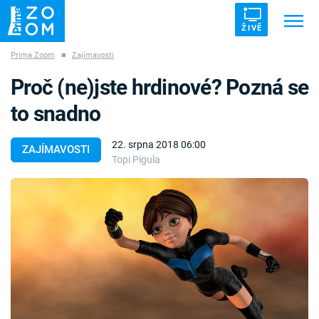
ŽIVĚ
Prima Zoom
■
Zajímavosti
Trendy:
ZRÁDCI
UFO
DRUHÁ SVĚTOVÁ VÁLKA
Proč (ne)jste hrdinové? Pozná se
ZÁHADY
VETŘELCI DÁVNOVĚKU
to snadno
22. srpna 2018 06:00
ZAJÍMAVOSTI
Topi Pigula
Témata
Témata
Pořady
TV Program