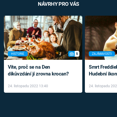
NÁVRHY PRO VÁS
5
HISTORIE
ZAJÍMAVOSTI
Víte, proč se na Den
Smrt Freddie
díkůvzdání jí zrovna krocan?
Hudební ikon
až do konce 
24. listopadu 2022 13:40
24. listopadu 20
léky