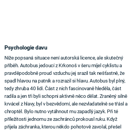
Psychologie davu
Níže popsaná situace není autorská licence, ale skutečný
příběh. Autobus jedoucí z Krkonoš v šeru míjel cyklistu a
pravděpodobně proud vzduchu jej srazil tak nešťastně, že
spadl hlavou na patník a rozrazil si hlavu. Autobus byl plný,
tedy zhruba 40 lidí. Část z nich fascinovaně hleděla, část
radila a jen tři byli schopni aktivně něco dělat. Zraněný silně
krvácel z hlavy, byl v bezvědomí, ale nezvladatelně se třásl a
chroptěl. Bylo nutno vytáhnout mu zapadlý jazyk. Při té
příležitosti jednomu ze zachránců prokousl ruku. Když
přijela záchranka, kterou někdo pohotově zavolal, přešel