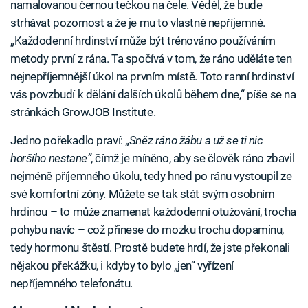
namalovanou černou tečkou na čele. Věděl, že bude
strhávat pozornost a že je mu to vlastně nepříjemné.
„Každodenní hrdinství může být trénováno používáním
metody první z rána. Ta spočívá v tom, že ráno uděláte ten
nejnepříjemnější úkol na prvním místě. Toto ranní hrdinství
vás povzbudí k dělání dalších úkolů během dne,“ píše se na
stránkách GrowJOB Institute.
Jedno pořekadlo praví: „
Sněz ráno žábu a už se ti nic
horšího nestane“
, čímž je míněno, aby se člověk ráno zbavil
nejméně příjemného úkolu, tedy hned po ránu vystoupil ze
své komfortní zóny. Můžete se tak stát svým osobním
hrdinou – to může znamenat každodenní otužování, trocha
pohybu navíc – což přinese do mozku trochu dopaminu,
tedy hormonu štěstí. Prostě budete hrdí, že jste překonali
nějakou překážku, i kdyby to bylo „jen“ vyřízení
nepříjemného telefonátu.