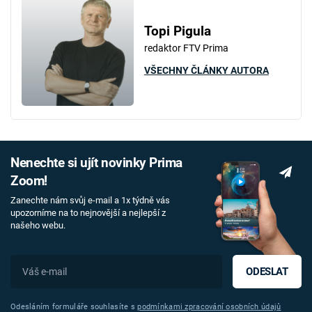
Topi Pigula
redaktor FTV Prima
VŠECHNY ČLÁNKY AUTORA
Nenechte si ujít novinky Prima
Zoom!
Zanechte nám svůj e-mail a 1x týdně vás
upozorníme na to nejnovější a nejlepší z
našeho webu.
ODESLAT
Odesláním formuláře souhlasíte s
podmínkami zpracování osobních údajů