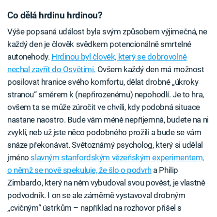
Co dělá hrdinu hrdinou?
Výše popsaná událost byla svým způsobem výjimečná, ne
každý den je člověk svědkem potencionálně smrtelné
autonehody.
Hrdinou byl člověk, který se dobrovolně
nechal zavřít do Osvětimi.
Ovšem každý den má možnost
posilovat hranice svého komfortu, dělat drobné „úkroky
stranou“ směrem k (nepřirozenému) nepohodlí. Je to hra,
ovšem ta se může zúročit ve chvíli, kdy podobná situace
nastane naostro. Bude vám méně nepříjemná, budete na ni
zvyklí, neb už jste něco podobného prožili a bude se vám
snáze překonávat. Světoznámý psycholog, který si udělal
jméno
slavným stanfordským vězeňským experimentem,
o němž se nově spekuluje, že šlo o podvrh
a Philip
Zimbardo, který na něm vybudoval svou pověst, je vlastně
podvodník. I on se ale záměrně vystavoval drobným
„cvičným“ ústrkům – například na rozhovor přišel s