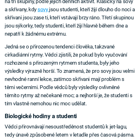
na tři skupiny, podle jejích denních aktivit. Klasicky na sovy
a skřivany, kdy
sovy
jsou studenti, kteří žijí dlouho do noci a
skřivani jsou zase ti, kteří vstávají brzy ráno. Třetí skupinou
jsou sýkorky, tedy studenti, kteří žijí hlavně během dne a
nepatří k žádnému extrému.
Jedná se o přirozenou tendenci člověka, takzvané
cirkadiánní rytmy. Vědci zjistili, že pokud bylo vyučování
rozhozené s přirozeným rytmem studenta, byly jeho
výsledky výrazně horší. To znamená, že pro sovy jsou velmi
nevhodné ranní lekce, zatímco skřivani mají problém s
těmi večerními. Podle vědců byly výsledky ovlivněné
těmito rytmy až nečekaně moc; a nejhorší je, že studenti s
tím vlastně nemohou nic moc udělat.
Biologické hodiny a studenti
Vědci přirovnávají nesoustředěnost studentů k jet-lagu,
tedy únavě způsobené letem v letadle přes časová pásma.