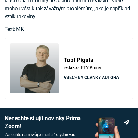
k poruchám imunity nebo autoimunním reakcím, které
mohou vést k tak závažným problémům, jako je například
vznik rakoviny.
Text: MK
Topi Pigula
redaktor FTV Prima
VŠECHNY ČLÁNKY AUTORA
Nenechte si ujít novinky Prima
Zoom!
Zanechte nám svůj e-mail a 1x týdně vás