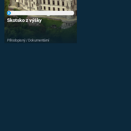
PŘEHRÁT
Skotsko z výšky
Přírodopisný / Dokumentární