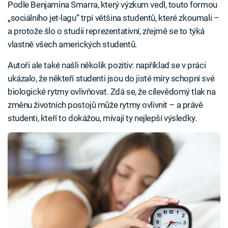
Podle Benjamina Smarra, který výzkum vedl, touto formou
„sociálního jet-lagu“ trpí většina studentů, které zkoumali –
a protože šlo o studii reprezentativní, zřejmě se to týká
vlastně všech amerických studentů.
Autoři ale také našli několik pozitiv: například se v práci
ukázalo, že někteří studenti jsou do jisté míry schopní své
biologické rytmy ovlivňovat. Zdá se, že cílevědomý tlak na
změnu životních postojů může rytmy ovlivnit – a právě
studenti, kteří to dokážou, mívají ty nejlepší výsledky.