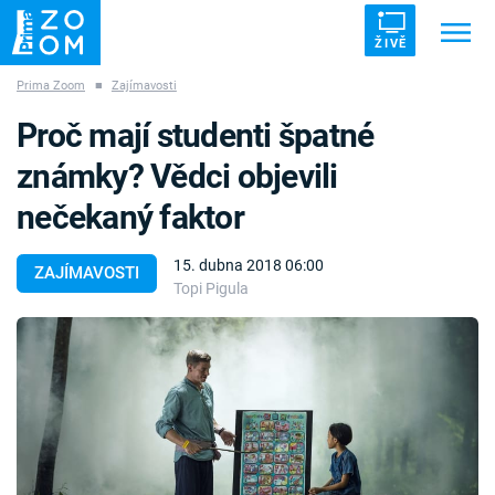
ŽIVĚ
Prima Zoom
■
Zajímavosti
Trendy:
ZRÁDCI
UFO
DRUHÁ SVĚTOVÁ VÁLKA
Proč mají studenti špatné
ZÁHADY
VETŘELCI DÁVNOVĚKU
známky? Vědci objevili
nečekaný faktor
15. dubna 2018 06:00
ZAJÍMAVOSTI
Topi Pigula
Témata
Témata
Pořady
TV Program