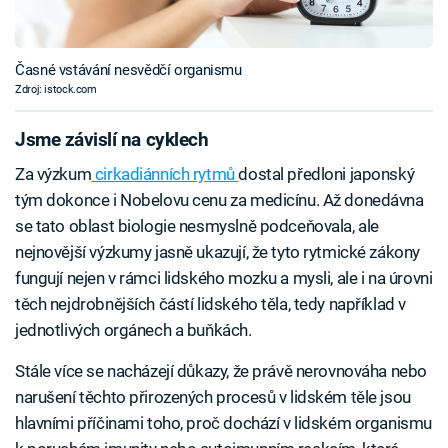
Časné vstávání nesvědčí organismu
Zdroj: istock.com
Jsme závislí na cyklech
Za výzkum
cirkadiánních rytmů
dostal předloni japonský
tým dokonce i Nobelovu cenu za medicínu. Až donedávna
se tato oblast biologie nesmyslně podceňovala, ale
nejnovější výzkumy jasně ukazují, že tyto rytmické zákony
fungují nejen v rámci lidského mozku a mysli, ale i na úrovni
těch nejdrobnějších částí lidského těla, tedy například v
jednotlivých orgánech a buňkách.
Stále více se nacházejí důkazy, že právě nerovnováha nebo
narušení těchto přirozených procesů v lidském těle jsou
hlavními příčinami toho, proč dochází v lidském organismu