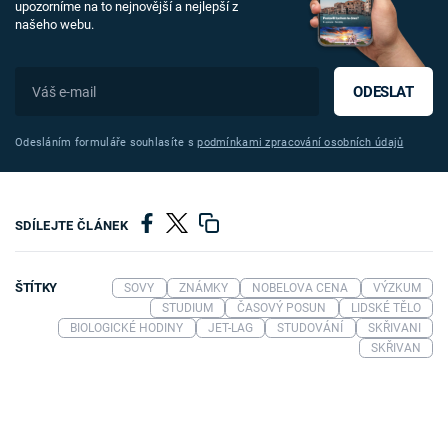
upozorníme na to nejnovější a nejlepší z
našeho webu.
ODESLAT
Odesláním formuláře souhlasíte s
podmínkami zpracování osobních údajů
SDÍLEJTE ČLÁNEK
ŠTÍTKY
SOVY
ZNÁMKY
NOBELOVA CENA
VÝZKUM
STUDIUM
ČASOVÝ POSUN
LIDSKÉ TĚLO
BIOLOGICKÉ HODINY
JET-LAG
STUDOVÁNÍ
SKŘIVANI
SKŘIVAN