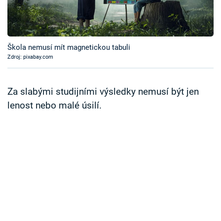
Časopis
Sledujte prima+
Škola nemusí mít magnetickou tabuli
Zdroj: pixabay.com
Přihlášení
Za slabými studijními výsledky nemusí být jen
Sledujte nás
lenost nebo malé úsilí.