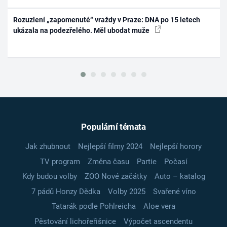
Rozuzlení „zapomenuté“ vraždy v Praze: DNA po 15 letech
ukázala na podezřelého. Měl ubodat muže
Populární témata
Jak zhubnout
Nejlepší filmy 2024
Nejlepší horory
TV program
Změna času
Partie
Počasí
Kdy budou volby
ZOO Nové začátky
Auto – katalog
7 pádů Honzy Dědka
Volby 2025
Svařené víno
Tatarák podle Pohlreicha
Aloe vera
Pěstování lichořeřišnice
Výpočet ascendentu