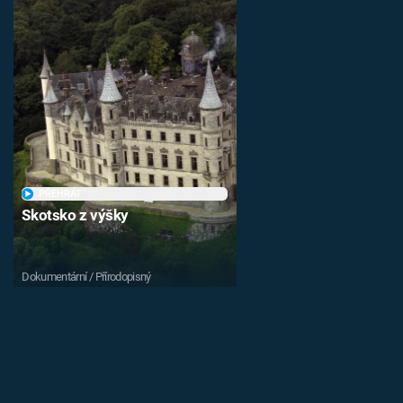
PŘEHRÁT
Skotsko z výšky
Dokumentární / Přírodopisný