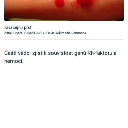
Časopis
Sledujte prima+
Krvácející prst
Zdroj: Crystal (Crystl) CC BY 2.0 via Wikimedia Commons
Přihlášení
Čeští vědci zjistili souvislost genů Rh-faktoru a
Sledujte nás
nemocí.