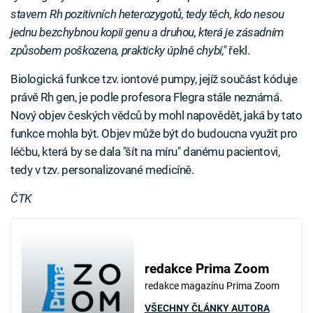
stavem Rh pozitivních heterozygotů, tedy těch, kdo nesou
jednu bezchybnou kopii genu a druhou, která je zásadním
způsobem poškozena, prakticky úplně chybí,"
řekl.
Biologická funkce tzv. iontové pumpy, jejíž součást kóduje
právě Rh gen, je podle profesora Flegra stále neznámá.
Nový objev českých vědců by mohl napovědět, jaká by tato
funkce mohla být. Objev může být do budoucna využit pro
léčbu, která by se dala "šít na míru" danému pacientovi,
tedy v tzv. personalizované medicíně.
ČTK
redakce Prima Zoom
redakce magazínu Prima Zoom
VŠECHNY ČLÁNKY AUTORA