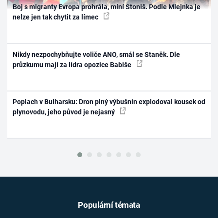
Boj s migranty Evropa prohrála, míní Stoniš. Podle Mlejnka je
nelze jen tak chytit za límec
Nikdy nezpochybňujte voliče ANO, smál se Staněk. Dle
průzkumu mají za lídra opozice Babiše
Poplach v Bulharsku: Dron plný výbušnin explodoval kousek od
plynovodu, jeho původ je nejasný
Populární témata