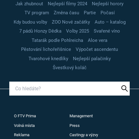
Jak zhubnout
Nejlepší filmy 2024
Nejlepší horory
TV program
Změna času
Partie
Počasí
Kdy budou volby
ZOO Nové začátky
Auto – katalog
7 pádů Honzy Dědka
Volby 2025
Svařené víno
Tatarák podle Pohlreicha
Aloe vera
Pěstování lichořeřišnice
Výpočet ascendentu
Tvarohové knedlíky
Nejlepší palačinky
Švestkový koláč
O FTV Prima
Management
Volná místa
Press
Reklama
Castingy a výzvy