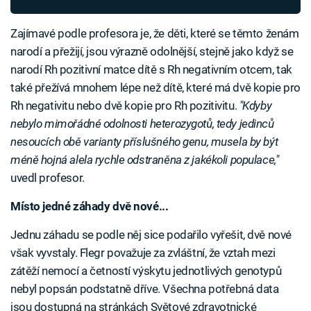
Zajímavé podle profesora je, že děti, které se těmto ženám
narodí a přežijí, jsou výrazně odolnější, stejně jako když se
narodí Rh pozitivní matce dítě s Rh negativním otcem, tak
také přežívá mnohem lépe než dítě, které má dvě kopie pro
Rh negativitu nebo dvě kopie pro Rh pozitivitu.
"Kdyby
nebylo mimořádné odolnosti heterozygotů, tedy jedinců
nesoucích obě varianty příslušného genu, musela by být
méně hojná alela rychle odstraněna z jakékoli populace,"
uvedl profesor.
Místo jedné záhady dvě nové...
Jednu záhadu se podle něj sice podařilo vyřešit, dvě nové
však vyvstaly. Flegr považuje za zvláštní, že vztah mezi
zátěží nemocí a četností výskytu jednotlivých genotypů
nebyl popsán podstatně dříve. Všechna potřebná data
jsou dostupná na stránkách Světové zdravotnické