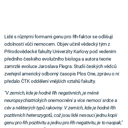
Lidé s různými formami genu pro Rh-faktor se odlišují
odolností vůči nemocem. Objev učinil vědecký tým z
Přírodovědecké fakulty Univerzity Karlovy pod vedením
předního českého evolučního biologa a autora teorie
zamrzlé evoluce Jaroslava Flegra. Studii českých vědců
zveřejnil americký odborný časopis Plos One, zprávu o ní
předalo ČTK oddělení vnějších vztahů fakulty.
"V zemích, kde je hodně Rh negativních, je méně
neuropsychiatrických onemocnění a více nemocí srdce a
cév a některých typů rakoviny. V zemích, kde je hodně Rh
pozitivních heterozygotů, což jsou lidé nesoucí jednu kopii
genu pro Rh pozitivitu a jednu pro Rh negativitu, je to naopak,"