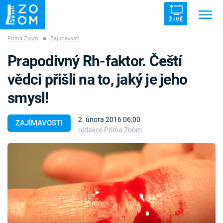
ŽIVĚ
Prima Zoom
■
Zajímavosti
Trendy:
ZRÁDCI
UFO
DRUHÁ SVĚTOVÁ VÁLKA
Prapodivný Rh-faktor. Čeští
ZÁHADY
VETŘELCI DÁVNOVĚKU
vědci přišli na to, jaký je jeho
smysl!
2. února 2016 06:00
ZAJÍMAVOSTI
redakce Prima Zoom
Témata
Témata
Pořady
TV Program