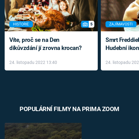
5
HISTORIE
ZAJÍMAVOSTI
Víte, proč se na Den
Smrt Freddie
díkůvzdání jí zrovna krocan?
Hudební ikon
až do konce 
24. listopadu 2022 13:40
24. listopadu 20
léky
POPULÁRNÍ FILMY NA PRIMA ZOOM