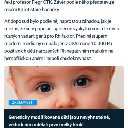
řekl profesor Flegr ČTK. Závěr podle něho představuje
řešení 80 let staré hádanky.
Až doposud bylo podle něj naprostou záhadou, jak je
možné, že se v populaci společně vyskytují nositelé dvou
různých variant genů pro Rh-faktor. Před nástupem
moderní medicíny umíralo jen v USA ročně 10 000 Rh
pozitivních dětí narozených Rh negativním matkám na
hemofilickou anémii neboli chudokrevnost.
ZAJÍMAVOSTI
Geneticky modifikované děti jsou nevyhnutelné,
vědci k nim udělali první velký krok!