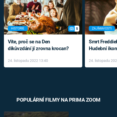
5
HISTORIE
ZAJÍMAVOSTI
Víte, proč se na Den
Smrt Freddie
díkůvzdání jí zrovna krocan?
Hudební ikon
až do konce 
24. listopadu 2022 13:40
24. listopadu 20
léky
POPULÁRNÍ FILMY NA PRIMA ZOOM