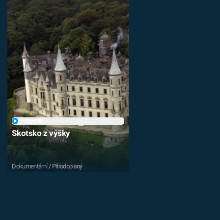
PŘEHRÁT
Skotsko z výšky
Dokumentární / Přírodopisný