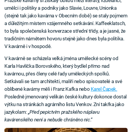
Pražské kavárny si získaly oblibu mezi literáty, vzdělanci,
umělci i politiky a podniky jako Slavie, Louvre, Unionka
(stejně tak jako kavárna v Obecním době) se staly pojmem
a důležitým místem vzájemného setkávání. Kaffeeklatsch,
to byla společenská konverzace střední třídy, a je jasné, že
tradičním námětem hovoru stejně jako dnes byla politika.
V kavárně i v hospodě.
V kavárně se scházela velká jména umělecké scény od
Karla Havlíčka Borovského, který bydlel přímo nad
kavárnou, přes členy celé řady uměleckých spolků.
Setkávali se tam architekti, malíři nebo spisovatelé a své
oblíbené kavárny měli i Franz Kafka nebo
Karel Čapek.
Posledně jmenovaný velikán české kultury dokonce dostal
výtku na stránkách agrárního listu Venkov. Zní takřka jako
jazykolam: „
Před pepictvím pražského náplavu
kavárenského není a nebude chráněno nic
.“