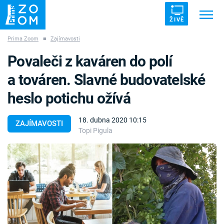
ŽIVĚ
Prima Zoom
■
Zajímavosti
Trendy:
ZRÁDCI
UFO
DRUHÁ SVĚTOVÁ VÁLKA
Povaleči z kaváren do polí
ZÁHADY
VETŘELCI DÁVNOVĚKU
a továren. Slavné budovatelské
heslo potichu ožívá
18. dubna 2020 10:15
ZAJÍMAVOSTI
Topi Pigula
Témata
Témata
Pořady
TV Program