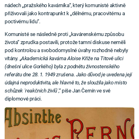
nádech „pražského kavárníka“, který komunisté aktivně
přiživovali jako kontrapunkt k „dělnému, pracovitému a
poctivému lidu“.
Komunisté se následně proti „kavárenskému způsobu
života“ zprudka postavili, protože tamní diskuse neměli
pod kontrolou a svobodomyslné úvahy rozhodně nebyly
vítány. „
Akademická kavárna Aloise Kříže na Titově ulici
(dnešní ulice Gorkého) byla z podnětu živnostenského
referátu dne 28. 1. 1949 zrušena. Jako důvod je uvedena její
údajná neproduktivita, ale hlavně to, že sloužila jako místo
schůzek ´reakčních živlů
´,“ píše Jan Černín ve své
diplomové práci.