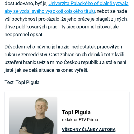
dostudováno, byť jej
Univerzita Palackého oficiálně vyzvala,
aby se vzdal svého vysokoškolského titulu
, neboť se nade
vší pochybnost prokázalo, že jeho práce je plagiát z jiných,
dříve publikovaných prací. Ty sice opomněl citoval, ale
neopomněl opsat.
Důvodem jeho návrhu je hrozící nedostatek pracovitých
rukou v zemědělství. Část zahraničních dělníků totiž kvůli
uzavření hranic uvízla mimo Českou republiku a stále není
jisté, jak se celá situace nakonec vyřeší.
Text: Topi Pigula
Topi Pigula
redaktor FTV Prima
VŠECHNY ČLÁNKY AUTORA