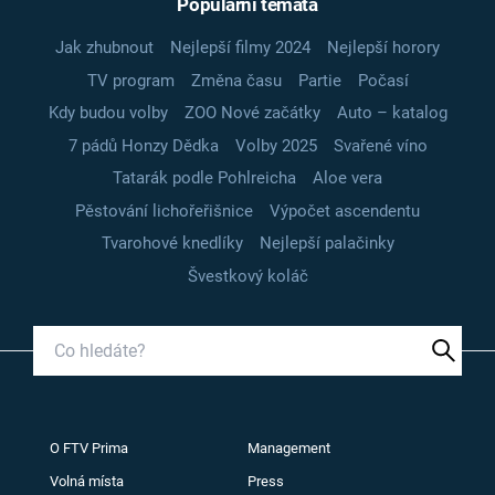
Populární témata
Jak zhubnout
Nejlepší filmy 2024
Nejlepší horory
TV program
Změna času
Partie
Počasí
Kdy budou volby
ZOO Nové začátky
Auto – katalog
7 pádů Honzy Dědka
Volby 2025
Svařené víno
Tatarák podle Pohlreicha
Aloe vera
Pěstování lichořeřišnice
Výpočet ascendentu
Tvarohové knedlíky
Nejlepší palačinky
Švestkový koláč
O FTV Prima
Management
Volná místa
Press