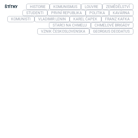
ŠTÍTKY
HISTORIE
KOMUNISMUS
LOUVRE
ZEMĚDĚLSTVÍ
STUDENTI
PRVNÍ REPUBLIKA
POLITIKA
KAVÁRNA
KOMUNISTI
VLADIMIR LENIN
KAREL ČAPEK
FRANZ KAFKA
STARCI NA CHMELU
CHMELOVÉ BRIGÁDY
VZNIK ČESKOSLOVENSKA
GEORGIUS DEODATUS