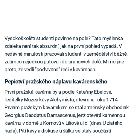
Vysokoškolští studenti povinně na pole? Tato myšlenka
zdaleka není tak absurdní, jak na první pohled vypadá. V
nedávné minulosti pracovali studenti v zemědělství běžně,
zatímco nejednou putovali do uranových dolů. Mimo jiné
proto, že vedli "podvratné" řeči v kavárnách.
Pepictví pražského náplavu kavárenského
První pražská kavárna byla podle Kateřiny Ebelové,
ředitelky Muzea kávy Alchymista, otevřena roku 1714.
Prvním pražským kavárníkem se stal arménský obchodník
Georgius Deodatus Damascenus, jenž otevírá kamennou
kavárnu v domě u Kornovů v Liliové ulici (dnes U zlatého
hada). Pití kávy a diskuse u šálku se staly součástí