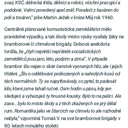
svaz, KSČ, dělnická třída, dělníci a rolníci, všichni pracující a
podobně. Velmi povedený apel zněl: Povaleči z kaváren do
polí a továren
,“ píše Martin Ježek v knize Můj rok 1960.
Centrálně plánované komunistické zemědělství mělo
pravidelné výpadky, a tak školy místo výuky vysílaly žáky na
bramborové či chmelové brigády. Dobová anekdota
tvrdila, že „
čtyři největší nepřátelé socialistických
zemědělců jsou jaro, léto, podzim a zima
“. V případě
brambor šlo nejen o sběr čerstvě vyoraných hlíz, ale i jejich
třídění. „
Šlo o oddělování poškozených a nahnilých kusů od
těch normálních. Ty se napytlovávaly, co pytel, to padesát
kilo, které jsme tahali ručně. Osm hodin u pásu, kdy jen
sleduješ a vyhazuješ ty hnusné kousky. Bylo to na palici. Ale
zase… bylo to místo školy a z těch zkažených se prý dělal
rum. Romantika jako ve Starcích na chmelu to ale rozhodně
nebyla
,“ vzpomíná Tomáš V. na své bramborové brigády v
80. letech minulého století.