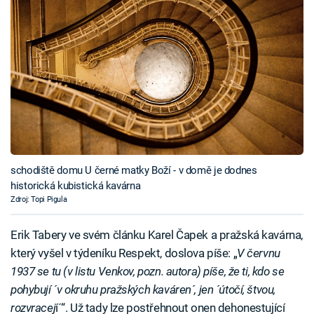
schodiště domu U černé matky Boží - v domě je dodnes
historická kubistická kavárna
Zdroj: Topi Pigula
Erik Tabery ve svém článku Karel Čapek a pražská kavárna,
který vyšel v týdeníku Respekt, doslova píše: „
V červnu
1937 se tu (v listu Venkov, pozn. autora) píše, že ti, kdo se
pohybují ´v okruhu pražských kaváren´, jen ´útočí, štvou,
rozvracej
í´“. Už tady lze postřehnout onen dehonestující