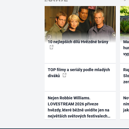
10 nejlepších dílů Hvězdné brány
Ma
hum
vy
TOP filmy a seriály podle mladých
Rap
diváků
Slo
ze
Nejen Robbie Williams.
No
LOVESTREAM 2026 přiveze
ním
hvězdy, které běžně uvidíte jen na
ja
největších světových festivalech