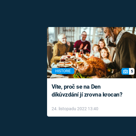
5
HISTORIE
Víte, proč se na Den
díkůvzdání jí zrovna krocan?
24. listopadu 2022 13:40