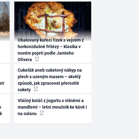
Obalovaný kuřecí řízek s vejcem z
horkovzdušné fritézy – klasika v
novém pojetí podle Jamieho
Olivera
Cukeťák aneb cuketový nákyp na
plech s uzeným masem – skvělý
atr
způsob, jak zpracovat přerostlé
cukety
Vláčný koláč z jogurtu s višněmi a
o
mandlemi – letní moučník ke kávě i
ně
na oslavu