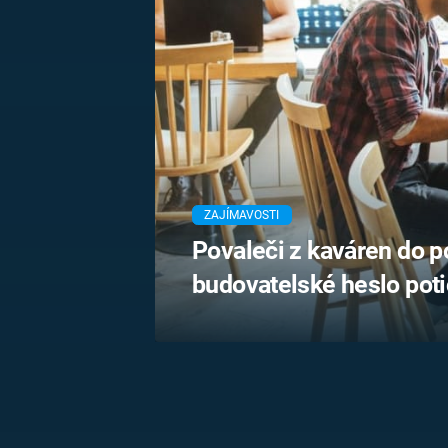
MARIE TEREZIE
ADOLF HITLER
NAPOLEON
BONAPARTE
ATENTÁT NA
REINHARDA
BRITSKÁ
HEYDRICHA
KRÁLOVSKÁ
RODINA
PRVNÍ SVĚTOVÁ
VÁLKA
ZAJÍMAVOSTI
Povaleči z kaváren do po
budovatelské heslo poti