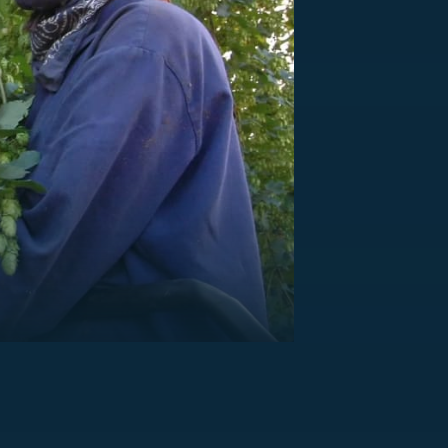
US
RSUS
ZE A