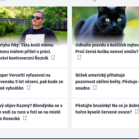
rtyho frky: Táta kvůli mému
Odhalte pravdu o kočičích mýtec
oru málem přišel o práci,
Proč černá kočka nenosí smůlu?
práví kontroverzní Řezník
per Vercetti vyfasoval na
Ibišek americký přitahuje
vensku 5 let vězení, pak bude ze
pozornost obřími květy. Pěstuje 
mě vyhoštěn
snadno
vý objev Kazmy? Blondýnka se s
Pěstujte brusinky! Na co je dobr
 vodí za ruce a fotí se na místě
hořce kyselé červené ovoce?
ko Rosecká