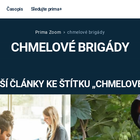
Časopis
Sledujte prima+
Prima Zoom
chmelové brigády
Věda a
Války
CHMELOVÉ BRIGÁDY
technika
STUDENÁ V
KORONAVIRUS
VÁLKA VE
VIETNAMU
VESMÍR
Í ČLÁNKY KE ŠTÍTKU „CHMELOV
VÁLEČNÉ FI
MARS
SERIÁLY
Záhady a
Zajímav
konspirace