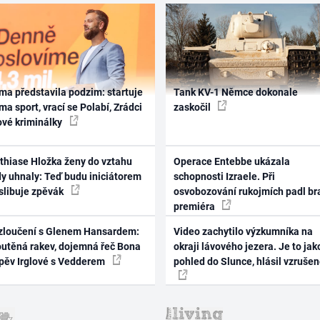
ma představila podzim: startuje
Tank KV-1 Němce dokonale
ma sport, vrací se Polabí, Zrádci
zaskočil
ové kriminálky
thiase Hložka ženy do vztahu
Operace Entebbe ukázala
dy uhnaly: Teď budu iniciátorem
schopnosti Izraele. Při
 slibuje zpěvák
osvobozování rukojmích padl br
premiéra
zloučení s Glenem Hansardem:
Video zachytilo výzkumníka na
outěná rakev, dojemná řeč Bona
okraji lávového jezera. Je to jak
zpěv Irglové s Vedderem
pohled do Slunce, hlásil vzruše