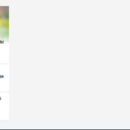
h!
se
é