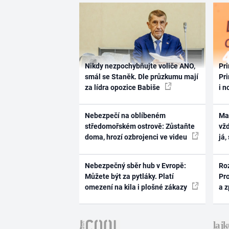
Nikdy nezpochybňujte voliče ANO,
Pri
smál se Staněk. Dle průzkumu mají
Pri
za lídra opozice Babiše
i n
Nebezpečí na oblíbeném
Ma
středomořském ostrově: Zůstaňte
vž
doma, hrozí ozbrojenci ve videu
já,
Nebezpečný sběr hub v Evropě:
Ro
Můžete být za pytláky. Platí
Pr
omezení na kila i plošné zákazy
a 