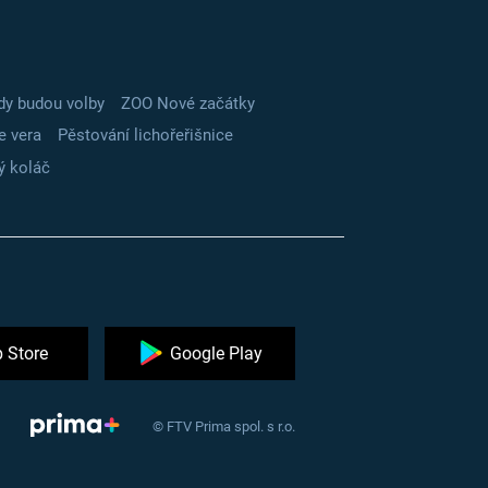
dy budou volby
ZOO Nové začátky
e vera
Pěstování lichořeřišnice
ý koláč
 Store
Google Play
© FTV Prima spol. s r.o.