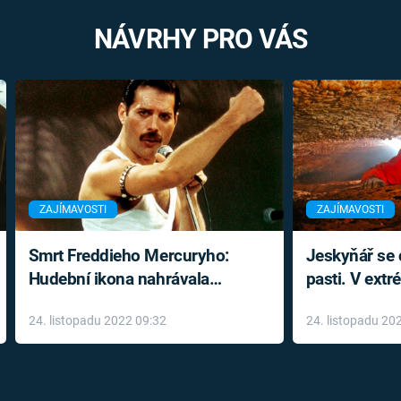
NÁVRHY PRO VÁS
ZAJÍMAVOSTI
ZAJÍMAVOSTI
Smrt Freddieho Mercuryho:
Jeskyňář se c
Hudební ikona nahrávala
pasti. V ext
až do konce života a odmítala
prožil noční
24. listopadu 2022 09:32
24. listopadu 20
léky
klaustrofobi