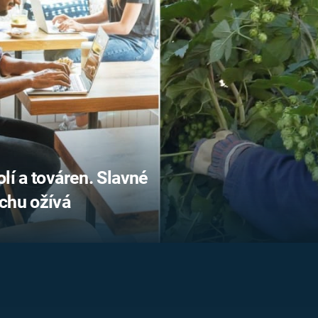
FILMY VERS
REALITA
UFO A
MIMOZEMŠŤANÉ
HORORY VE
REALITA
UTAJENÉ PŘÍBĚHY
ČESKÝCH DĚJIN
OPTICKÉ ILU
KLAMY
ALTERNATIVNÍ
HISTORIE
lí a továren. Slavné
chu ožívá