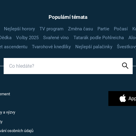
Populární témata
Nejlepší horory
TV program
Změna času
Partie
Počasí
K
Dědka
Volby 2025
Svařené víno
Tatarák podle Pohlreicha
Alo
t ascendentu
Tvarohové knedlíky
Nejlepší palačinky
Švestkov
ement
App
y a výzvy
ty
vání osobních údajů