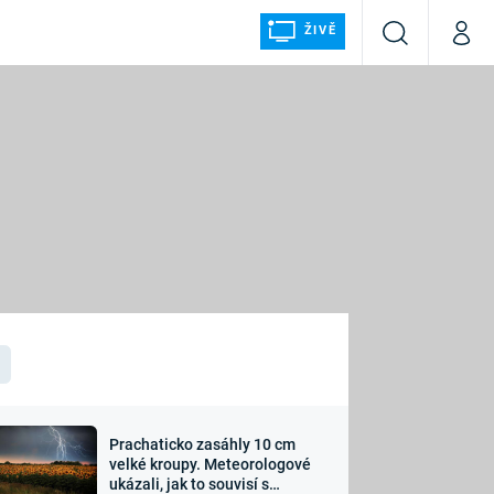
ŽIVĚ
Vyhledávání
Můj p
Prima+
ÁLKA
CNN Prima NEWS
Prima FRESH
Prima LIVING
LMY A
Prima Ženy
Prima LAJK
Prachaticko zasáhly 10 cm
osti
velké kroupy. Meteorologové
Sledujte nás
ukázali, jak to souvisí s