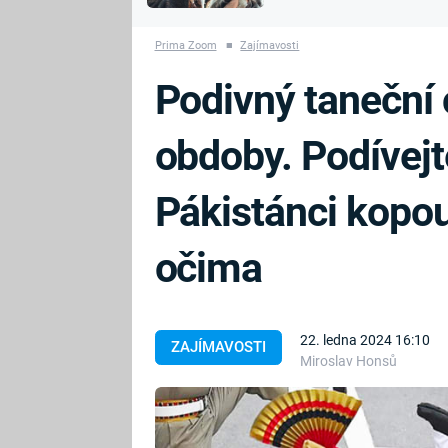
MARIE TEREZIE
vyhynuli
ADOLF HITLER
NAPOLEON
Prima Zoom
■
Zajímavosti
BONAPARTE
ATENTÁT NA
Podivný taneční
REINHARDA
BRITSKÁ
HEYDRICHA
KRÁLOVSKÁ
obdoby. Podívejte
RODINA
PRVNÍ SVĚTOVÁ
VÁLKA
Pákistánci kopou
očima
22. ledna 2024 16:10
ZAJÍMAVOSTI
Miroslav Honsů