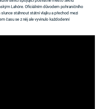
ežité silnici spojující posvátné město Sikhů
nským Lahóre. Oficiálním důvodem pohraničního
lunce stáhnout státní vlajku a přechod mezi
em času se z něj ale vyvinulo každodenní