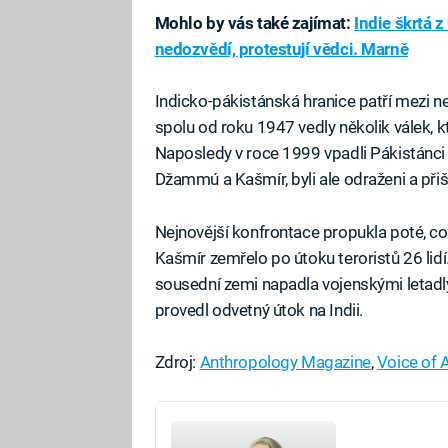
Mohlo by vás také zajímat:
Indie škrtá z
nedozvědí, protestují vědci. Marně
Indicko-pákistánská hranice patří mezi ne
spolu od roku 1947 vedly několik válek, 
Naposledy v roce 1999 vpadli Pákistánci 
Džammú a Kašmír, byli ale odraženi a přiš
Nejnovější konfrontace propukla poté, 
Kašmír zemřelo po útoku teroristů 26 lidí.
sousední zemi napadla vojenskými letadly
provedl odvetný útok na Indii.
Zdroj:
Anthropology Magazine
,
Voice of 