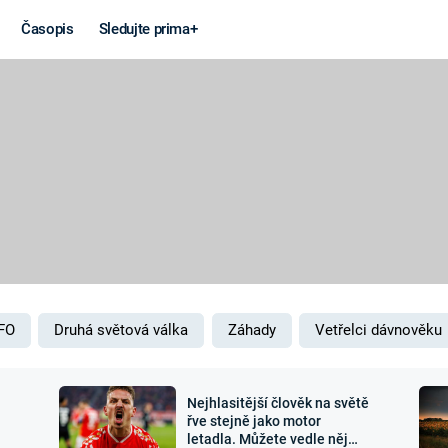
Časopis
Sledujte prima+
Věda a
Války
technika
STUDENÁ V
KORONAVIRUS
VÁLKA VE
VIETNAMU
VESMÍR
VÁLEČNÉ FI
MARS
SERIÁLY
FO
Druhá světová válka
Záhady
Vetřelci dávnověku
Nejhlasitější člověk na světě
Záhady a
Zajímav
řve stejně jako motor
letadla. Můžete vedle něj
konspirace