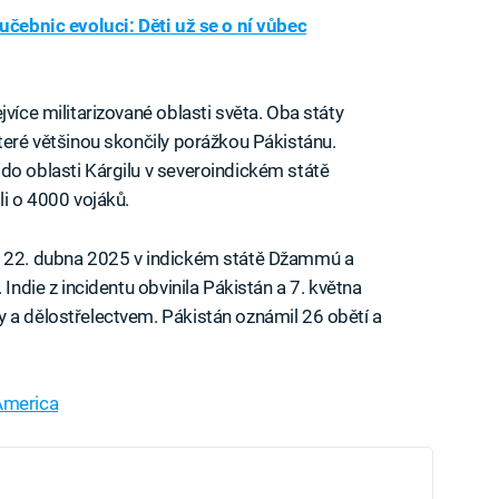
 učebnic evoluci: Děti už se o ní vůbec
jvíce militarizované oblasti světa. Oba státy
které většinou skončily porážkou Pákistánu.
do oblasti Kárgilu v severoindickém státě
li o 4000 vojáků.
co 22. dubna 2025 v indickém státě Džammú a
 Indie z incidentu obvinila Pákistán a 7. května
 a dělostřelectvem. Pákistán oznámil 26 obětí a
America