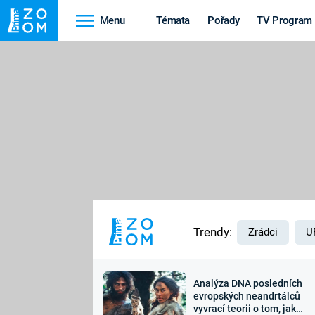
Menu
Témata
Pořady
TV Program
Cestování
Historie
HRADY A ZÁMKY
VIKINGOVÉ
HEDVÁBNÁ STEZKA
EPIDEMIE A
PANDEMIE
PŘÍRODA
STAROVĚKÝ EGYPT
Trendy:
Zrádci
U
Analýza DNA posledních
Druhá
Výročí
evropských neandrtálců
vyvrací teorii o tom, jak
světová válka