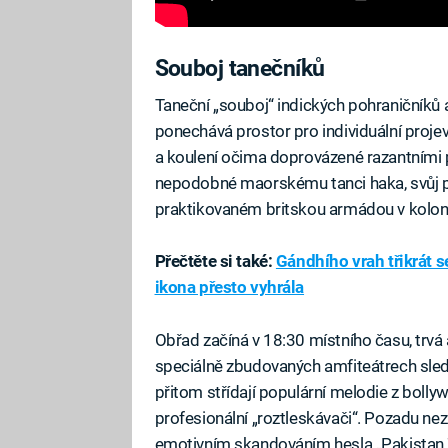
Souboj tanečníků
Taneční „souboj“ indických pohraničníků 
ponechává prostor pro individuální proje
a koulení očima doprovázené razantními p
nepodobné maorskému tanci haka, svůj p
praktikovaném britskou armádou v koloni
Přečtěte si také:
Gándhího vrah třikrát s
ikona přesto vyhrála
Obřad začíná v 18:30 místního času, trvá 
speciálně zbudovaných amfiteátrech sleduj
přitom střídají populární melodie z bolly
profesionální „roztleskávači“. Pozadu nez
emotivním skandováním hesla „Pakistan Zi