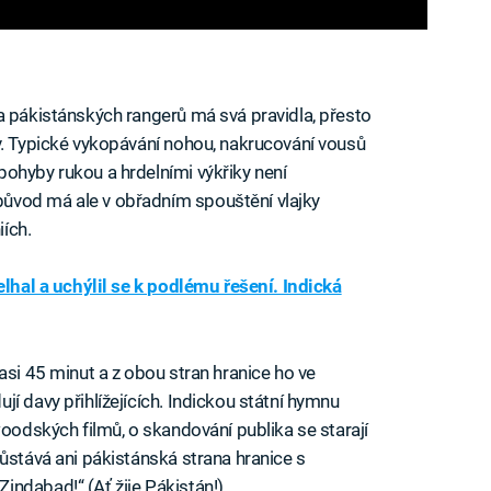
a pákistánských rangerů má svá pravidla, přesto
v. Typické vykopávání nohou, nakrucování vousů
ohyby rukou a hrdelními výkřiky není
ůvod má ale v obřadním spouštění vlajky
ích.
elhal a uchýlil se k podlému řešení. Indická
asi 45 minut a z obou stran hranice ho ve
í davy přihlížejících. Indickou státní hymnu
woodských filmů, o skandování publika se starají
ůstává ani pákistánská strana hranice s
ndabad!“ (Ať žije Pákistán!)