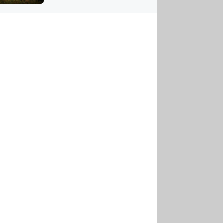
US
tornádem
RSUS
ZE A