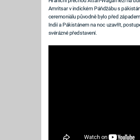
Hraniční přechod Attari-Wagah leží na důl
Amritsar v indickém Páňdžábu s pákistá
ceremoniálu původně bylo před západem s
Indií a Pákistánem na noc uzavřít, postup
svérázné představení.