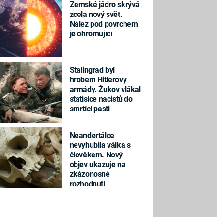
Zemské jádro skrývá
zcela nový svět.
Nález pod povrchem
je ohromující
Stalingrad byl
hrobem Hitlerovy
armády. Žukov vlákal
statisíce nacistů do
smrtící pasti
Neandertálce
nevyhubila válka s
člověkem. Nový
objev ukazuje na
zkázonosné
rozhodnutí