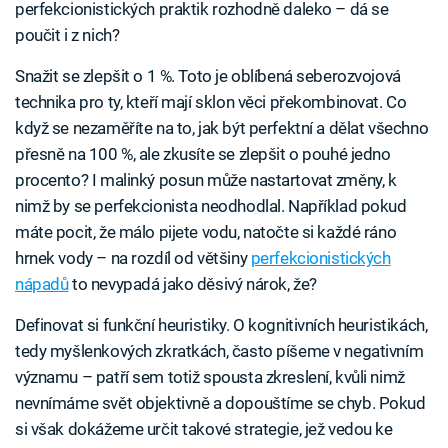
perfekcionistických praktik rozhodně daleko – dá se
poučit i z nich?
Snažit se zlepšit o 1 %. Toto je oblíbená seberozvojová
technika pro ty, kteří mají sklon věci překombinovat. Co
když se nezaměříte na to, jak být perfektní a dělat všechno
přesně na 100 %, ale zkusíte se zlepšit o pouhé jedno
procento? I malinký posun může nastartovat změny, k
nimž by se perfekcionista neodhodlal. Například pokud
máte pocit, že málo pijete vodu, natočte si každé ráno
hrnek vody – na rozdíl od většiny
perfekcionistických
nápadů
to nevypadá jako děsivý nárok, že?
Definovat si funkční heuristiky. O kognitivních heuristikách,
tedy myšlenkových zkratkách, často píšeme v negativním
významu – patří sem totiž spousta zkreslení, kvůli nimž
nevnímáme svět objektivně a dopouštíme se chyb. Pokud
si však dokážeme určit takové strategie, jež vedou ke