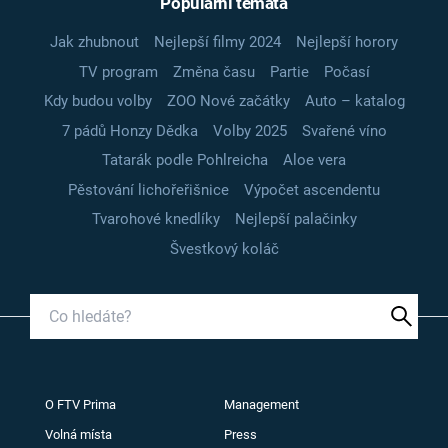
Populární témata
Jak zhubnout
Nejlepší filmy 2024
Nejlepší horory
TV program
Změna času
Partie
Počasí
Kdy budou volby
ZOO Nové začátky
Auto – katalog
7 pádů Honzy Dědka
Volby 2025
Svařené víno
Tatarák podle Pohlreicha
Aloe vera
Pěstování lichořeřišnice
Výpočet ascendentu
Tvarohové knedlíky
Nejlepší palačinky
Švestkový koláč
O FTV Prima
Management
Volná místa
Press