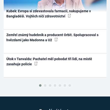
Kubek: Evropa si zdevastovala farmacii, nakupujeme v
Bangladéši. Vojtěch ničí zdravotnictví
Zemřel známý hudebník a producent Orbit. Spolupracoval s
hvězdami jako Madonna a U2
Útok v Tanvaldu: Pachatel měl pobodat tři lidi, na místě
zasahuje policie