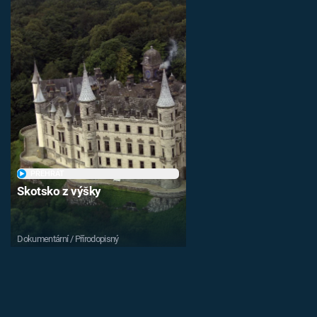
PŘEHRÁT
Skotsko z výšky
Dokumentární / Přírodopisný