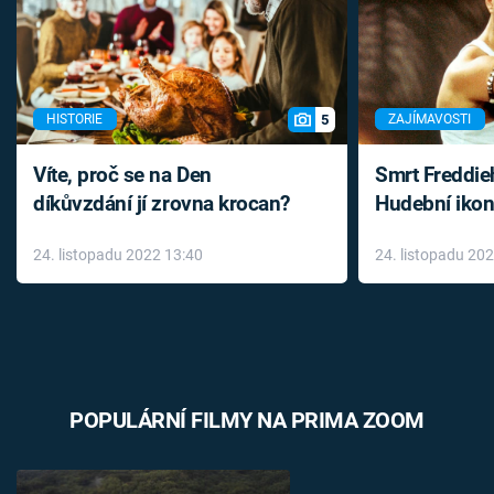
5
HISTORIE
ZAJÍMAVOSTI
Víte, proč se na Den
Smrt Freddie
díkůvzdání jí zrovna krocan?
Hudební ikon
až do konce 
24. listopadu 2022 13:40
24. listopadu 20
léky
POPULÁRNÍ FILMY NA PRIMA ZOOM