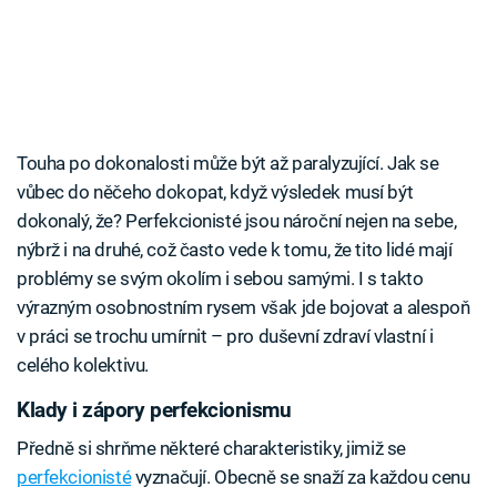
Touha po dokonalosti může být až paralyzující. Jak se
vůbec do něčeho dokopat, když výsledek musí být
dokonalý, že? Perfekcionisté jsou nároční nejen na sebe,
nýbrž i na druhé, což často vede k tomu, že tito lidé mají
problémy se svým okolím i sebou samými. I s takto
výrazným osobnostním rysem však jde bojovat a alespoň
v práci se trochu umírnit – pro duševní zdraví vlastní i
celého kolektivu.
Klady i zápory perfekcionismu
Předně si shrňme některé charakteristiky, jimiž se
perfekcionisté
vyznačují. Obecně se snaží za každou cenu