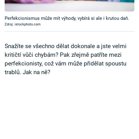
Časopis
Perfekcionismus může mít výhody, vybírá si ale i krutou daň.
Sledujte prima+
Zdroj: istockphoto.com
Přihlášení
Snažíte se všechno dělat dokonale a jste velmi
kritičtí vůči chybám? Pak zřejmě patříte mezi
perfekcionisty, což vám může přidělat spoustu
Sledujte nás
trablů. Jak na ně?