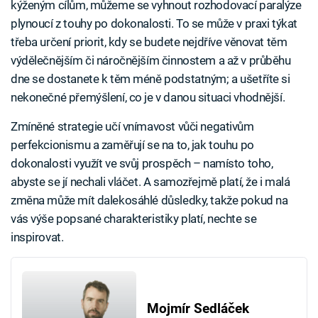
kýženým cílům, můžeme se vyhnout rozhodovací paralýze
plynoucí z touhy po dokonalosti. To se může v praxi týkat
třeba určení priorit, kdy se budete nejdříve věnovat těm
výdělečnějším či náročnějším činnostem a až v průběhu
dne se dostanete k těm méně podstatným; a ušetříte si
nekonečné přemýšlení, co je v danou situaci vhodnější.
Zmíněné strategie učí vnímavost vůči negativům
perfekcionismu a zaměřují se na to, jak touhu po
dokonalosti využít ve svůj prospěch – namísto toho,
abyste se jí nechali vláčet. A samozřejmě platí, že i malá
změna může mít dalekosáhlé důsledky, takže pokud na
vás výše popsané charakteristiky platí, nechte se
inspirovat.
Mojmír Sedláček