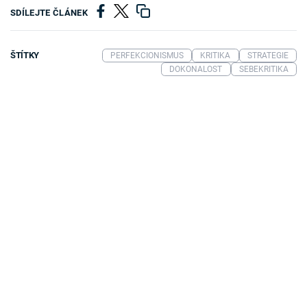
SDÍLEJTE ČLÁNEK
ŠTÍTKY
PERFEKCIONISMUS
KRITIKA
STRATEGIE
DOKONALOST
SEBEKRITIKA