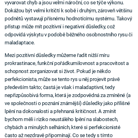
vyvarovat chyb a jsou velmi nároční, co se týče výkonu.
Dokážou být velmi kritičtí k sobě i druhým, zároveň většinu
podnětů vystavují přísnému hodnotícímu systému. Takový
přístup může mít pozitivní i negativní důsledky, což
odpovídá výskytu v podobě běžného osobnostního rysu či
maladaptace.
Mezi pozitivní důsledky můžeme řadit nižší míru
prokrastinace, funkční pořádkumilovnost a pracovitost a
schopnost zorganizovat si život. Pokud je někdo
perfekcionista, může se tento rys u něj projevit právě
především takto; častá je však i maladaptivní, tedy
nepřizpůsobivá forma, která je zodpovědná za zmíněné (a
ve společnosti o poznání známější) důsledky jako přílišné
lpění na dokonalosti a přehnaná kritičnost. A zmínit
bychom měli i riziko neustálého lpění na slabostech,
chybách a minulých selháních, které si perfekcionisté
často až nezdravě připomínají. Co se tedy s tímto