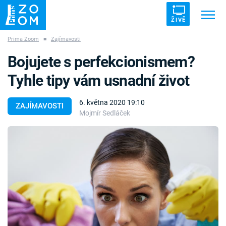
ŽIVĚ
Prima Zoom
■
Zajímavosti
Trendy:
ZRÁDCI
UFO
DRUHÁ SVĚTOVÁ VÁLKA
Bojujete s perfekcionismem?
ZÁHADY
VETŘELCI DÁVNOVĚKU
Tyhle tipy vám usnadní život
6. května 2020 19:10
ZAJÍMAVOSTI
Mojmír Sedláček
Témata
Témata
Pořady
TV Program