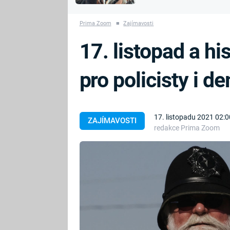
MARIE TEREZIE
vyhynuli
ADOLF HITLER
NAPOLEON
Prima Zoom
■
Zajímavosti
BONAPARTE
ATENTÁT NA
17. listopad a hi
REINHARDA
BRITSKÁ
HEYDRICHA
KRÁLOVSKÁ
pro policisty i 
RODINA
PRVNÍ SVĚTOVÁ
VÁLKA
17. listopadu 2021 02:0
ZAJÍMAVOSTI
redakce Prima Zoom