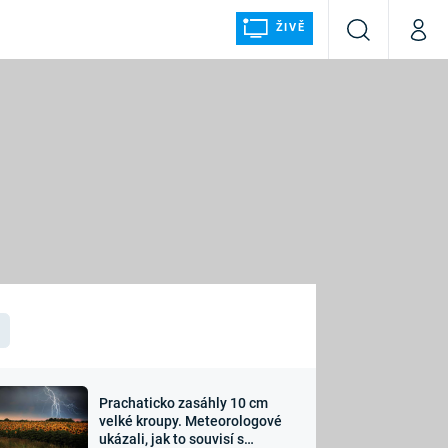
ŽIVĚ
Vyhledávání
Můj p
Prima+
ÁLKA
CNN Prima NEWS
Prima FRESH
Prima LIVING
LMY A
Prima Ženy
Prima LAJK
Prachaticko zasáhly 10 cm
osti
velké kroupy. Meteorologové
Sledujte nás
ukázali, jak to souvisí s