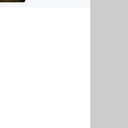
US
tornádem
RSUS
ZE A