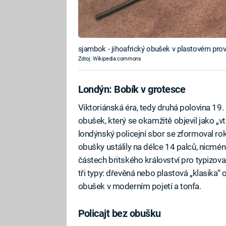
sjambok - jihoafrický obušek v plastovém pro
Zdroj: Wikipedia commons
Londýn: Bobík v grotesce
Viktoriánská éra, tedy druhá polovina 19.
obušek, který se okamžitě objevil jako 
londýnský policejní sbor se zformoval ro
obušky ustálily na délce 14 palců, nicmé
částech britského království pro typizov
tři typy: dřevěná nebo plastová „klasika“
obušek v moderním pojetí a tonfa.
Policajt bez obušku