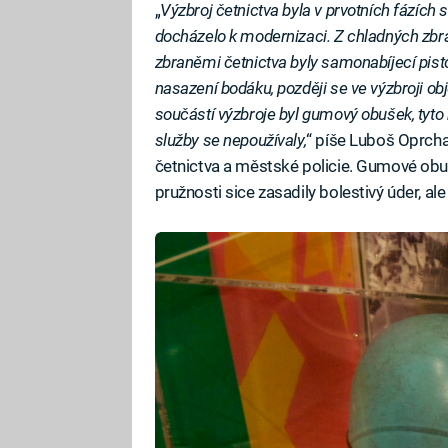
„
Výzbroj četnictva byla v prvotních fázích
docházelo k modernizaci. Z chladných zbra
zbraněmi četnictva byly samonabíjecí pist
nasazení bodáku, později se ve výzbroji obj
součástí výzbroje byl gumový obušek, tyto
služby se nepoužívaly,
“ píše Luboš Oprchal
četnictva a městské policie. Gumové obuš
pružnosti sice zasadily bolestivý úder, ale