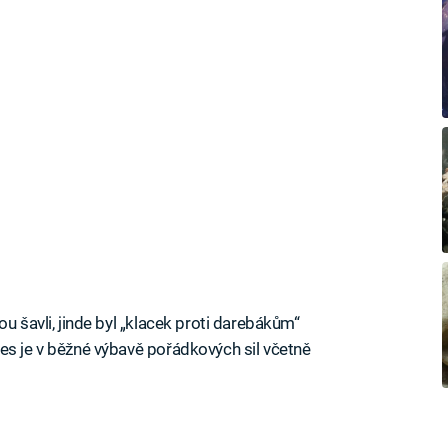
u šavli, jinde byl „klacek proti darebákům“
es je v běžné výbavě pořádkových sil včetně