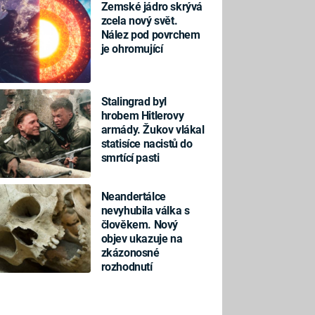
Zemské jádro skrývá
zcela nový svět.
Nález pod povrchem
je ohromující
Stalingrad byl
hrobem Hitlerovy
armády. Žukov vlákal
statisíce nacistů do
smrtící pasti
Neandertálce
nevyhubila válka s
člověkem. Nový
objev ukazuje na
zkázonosné
rozhodnutí