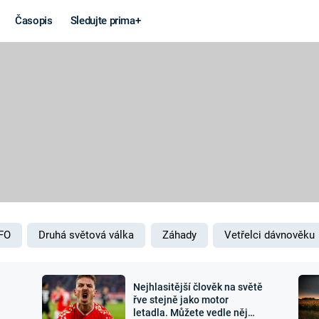
Časopis
Sledujte prima+
Věda a
Války
technika
STUDENÁ V
KORONAVIRUS
VÁLKA VE
VIETNAMU
VESMÍR
VÁLEČNÉ FI
MARS
SERIÁLY
FO
Druhá světová válka
Záhady
Vetřelci dávnověku
Nejhlasitější člověk na světě
Záhady a
Zajímav
řve stejně jako motor
letadla. Můžete vedle něj
konspirace