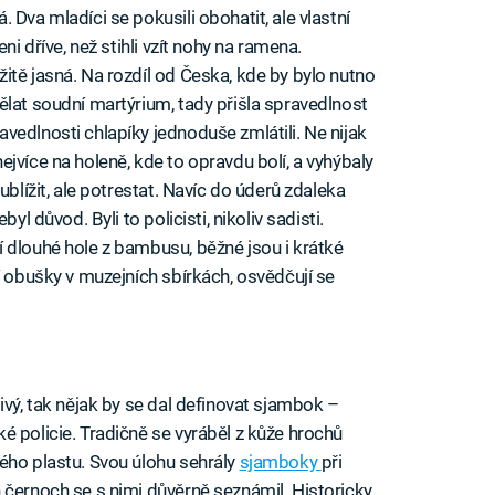
 Dva mladíci se pokusili obohatit, ale vlastní
ni dříve, než stihli vzít nohy na ramena.
itě jasná. Na rozdíl od Česka, kde by bylo nutno
ělat soudní martýrium, tady přišla spravedlnost
vedlnosti chlapíky jednoduše zmlátili. Ne nijak
jvíce na holeně, kde to opravdu bolí, a vyhýbaly
ublížit, ale potrestat. Navíc do úderů zdaleka
yl důvod. Byli to policisti, nikoliv sadisti.
 dlouhé hole z bambusu, běžné jsou i krátké
í obušky v muzejních sbírkách, osvědčují se
ivý, tak nějak by se dal definovat sjambok –
é policie. Tradičně se vyráběl z kůže hrochů
ého plastu. Svou úlohu sehrály
sjamboky
při
 černoch se s nimi důvěrně seznámil. Historicky