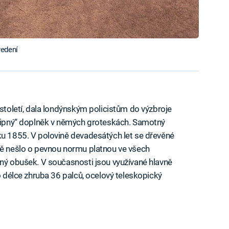
vedení
 století, dala londýnským policistům do výzbroje
„vtipný“ doplněk v němých groteskách. Samotný
ku 1855. V polovině devadesátých let se dřevěné
ně nešlo o pevnou normu platnou ve všech
aný obušek. V současnosti jsou využívané hlavně
 o délce zhruba 36 palců, ocelový teleskopický