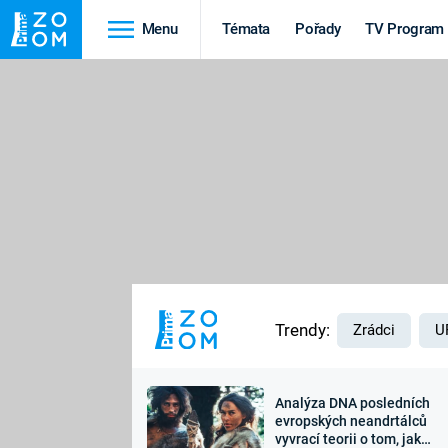
Menu
Témata
Pořady
TV Program
Cestování
Historie
HRADY A ZÁMKY
VIKINGOVÉ
HEDVÁBNÁ STEZKA
EPIDEMIE A
PANDEMIE
PŘÍRODA
STAROVĚKÝ EGYPT
Trendy:
Zrádci
U
Analýza DNA posledních
Druhá
Výročí
evropských neandrtálců
vyvrací teorii o tom, jak
světová válka