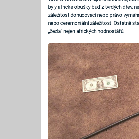
byly africké obušky buď z tvrdých dřev, ne
záležitost donucovací nebo právo vymáhaj
nebo ceremoniální záležitost. Ostatně s
„žezla“ nejen afrických hodnostářů.