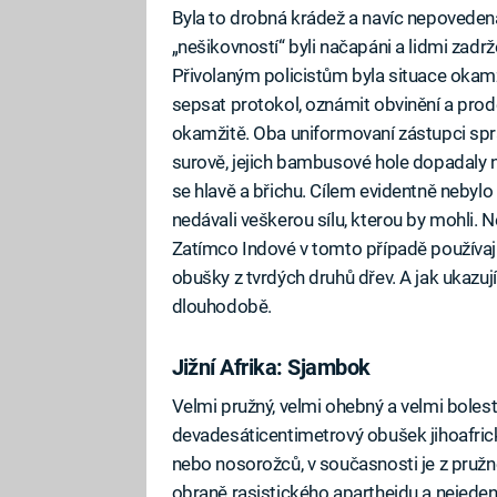
Byla to drobná krádež a navíc nepovedená.
„nešikovností“ byli načapáni a lidmi zadrže
Přivolaným policistům byla situace okamž
sepsat protokol, oznámit obvinění a prod
okamžitě. Oba uniformovaní zástupci spra
surově, jejich bambusové hole dopadaly ne
se hlavě a břichu. Cílem evidentně nebylo 
nedávali veškerou sílu, kterou by mohli. Neb
Zatímco Indové v tomto případě používají
obušky z tvrdých druhů dřev. A jak ukazuj
dlouhodobě.
Jižní Afrika: Sjambok
Velmi pružný, velmi ohebný a velmi bolest
devadesáticentimetrový obušek jihoafrick
nebo nosorožců, v současnosti je z pružn
obraně rasistického apartheidu a nejeden