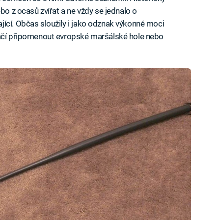
bo z ocasů zvířat a ne vždy se jednalo o
ící. Občas sloužily i jako odznak výkonné moci
tačí připomenout evropské maršálské hole nebo