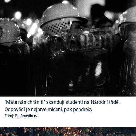
"Máte nás chránit!" skandují studenti na Národní třídě.
Odpovědí je nejprve mlčení, pak pendreky
Zdroj: Profimedia.cz