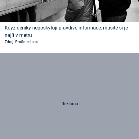
Když deníky neposkytují pravdivé informace, musíte si je
najít v metru
Zdroj: Profimedia.cz