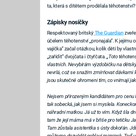
ta, která s dítětem prodělala těhotenství?
Zápisky nosičky
Respektovaný britský
The Guardian
zveřej
účelem těhotenství „pronajala“. K jejímu 
vajíčka“ začal otázkou, kolik dětí by vla
„zařídit“ dvojčata i čtyřčata.
„Toto těhoten
vlastních. Nevybírám výzdobičku na dětsk
nevrlá, což se snažím zmírňovat dávkami 
jsou skutečně ohromeni tím, co vnímají ja
Nejsem přirozeným kandidátem pro cenu M
tak sobecká, jak jsem si myslela. Koneckon
náhradní matkou. Já už to vím. Když šla dn
tam že její máma má v břiše pro tetičku Jan
Tam zůstala asistentka s ústy dokořán. Jdu z
můžeme dozvědět pohlaví miminek. Teď už 