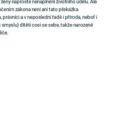
ny naprosté nenaplnění životního údělu. Ale
ročením zákona není ani tato překážka
 právníci a v neposlední řadě i příroda, neboť i
smyslu) dítěti cosi se sebe, takže narozené
iče.