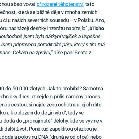
ohou absolvovat
přirozené těhotenství
, tato
tečnost, která se běžně děje v mnoha zemích
cku či u našich severních sousedů – v Polsku. Ano,
ru nacházejí desítky inzerátů nabízející
„břicho
 Dlouhodobě jsem byla dárkyní vajíček a úspěšně
 Jsem připravena porodit dítě páru, který s tím má
nace. Čekám na zprávu,“
píše paní Beata z
00 do 50 000 zlotých. Jak to probíhá? Samotná
chnicky dnes už nejde o příliš náročný proces.
enou cestou, si najde ženu ochotnou jejich dítě
o a k oplození dojde „in vitro“, tedy ve
 dodá do „pronajmuté“ dělohy, kde se vyvine v
 další život. Poněkud zapeklitou otázkou je,
ž dodala polovinu DNA (druhá je od otce), nebo