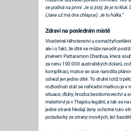
se podívá na první. Je si jistý, že je to klu
(Jane už má dva chlapce). Je to holka.“
Zdraví na posledním místě
Vícečetné těhotenství u osmačtyřicetileté ž
ale i o fakt, že dítě se může narodit post
jménem Pattaramon Chanbua, která souh
za cenu 100 000 australských dolarů, což
komplikaci, matce se sice narodila plánova
odvezl jen jedno dítě. To druhé totiž 
rozhodnutí stát se náhradní matkou je v 
situace, dluhy, hrozba bezdomovectví a s
mateřství je v Thajsku legální, a tak se na
jedné straně hledají ženy ochotné tuto si
požadavky ze strany movitých, leč bezdě