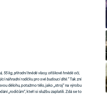
, 55 kg, přírodní hnědé vlasy, oříškově hnědé oči,
jící náhradní rodičku pro své budoucí dítě.“
Tak zní
svou dělohu, potažmo tělo, jako „stroj“ na výrobu
ní „rodičům“, kteří si službu zaplatili. Zdá se to