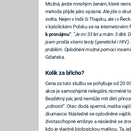
Možná, jenže mnohým ženám, které nem
metoda přijde jako spásná. Ale jde o sku
světa. Nejen v Indii či Thajsku, ale i v Ře
v katolickém Polsku se na internetovém fó
k pronájmu“
. "Je mi 33 let a mám 3 děti.
jsem prošla všemi testy (genetické i HIV).
problém. Oplodnění možné pomocí insemi
Gdańska.
Kolik za břicho?
Cena za tuto službu se pohybuje od 20 0
akce je samozřejmě nelegální, nicméně te
Bezdětný pár, jenž nemůže mít děti přiroz
„odnosit“. Otec dodá spermii, matka vajíčk
zkumavce. Následně se oplodněné vajíčku
životaschopné embryo a následně se zrodí
kdo je vlastně biologickou matkou. Ta, je