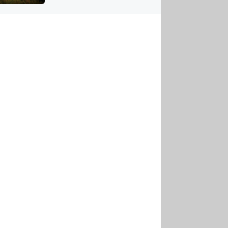
US
tornádem
RSUS
ZE A