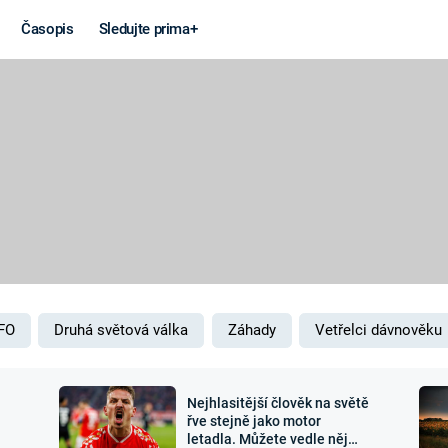
Časopis
Sledujte prima+
Věda a
Války
technika
STUDENÁ V
KORONAVIRUS
VÁLKA VE
VIETNAMU
VESMÍR
VÁLEČNÉ FI
MARS
SERIÁLY
FO
Druhá světová válka
Záhady
Vetřelci dávnověku
Nejhlasitější člověk na světě
Záhady a
Zajímav
řve stejně jako motor
letadla. Můžete vedle něj
konspirace