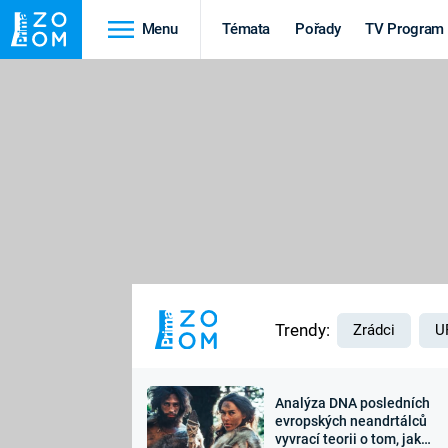
Menu
Témata
Pořady
TV Program
Cestování
Historie
HRADY A ZÁMKY
VIKINGOVÉ
HEDVÁBNÁ STEZKA
EPIDEMIE A
PANDEMIE
PŘÍRODA
STAROVĚKÝ EGYPT
Trendy:
Zrádci
U
Analýza DNA posledních
Druhá
Výročí
evropských neandrtálců
vyvrací teorii o tom, jak
světová válka