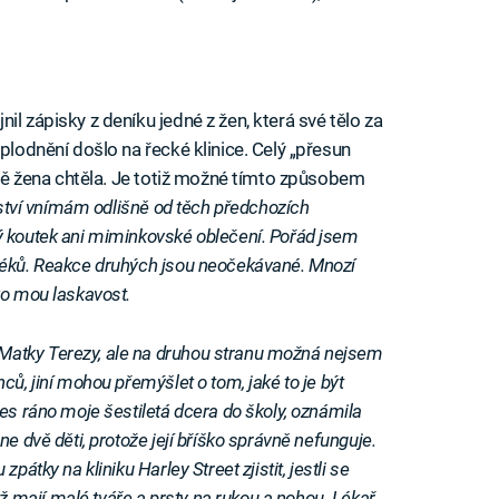
nil zápisky z deníku jedné z žen, která své tělo za
oplodnění došlo na řecké klinice. Celý „přesun
stně žena chtěla. Je totiž možné tímto způsobem
ství vnímám odlišně od těch předchozích
ý koutek ani miminkovské oblečení. Pořád jsem
léků. Reakce druhých jsou neočekávané. Mnozí
ko mou laskavost.
atky Terezy, ale na druhou stranu možná nejsem
ců, jiní mohou přemýšlet o tom, jaké to je být
es ráno moje šestiletá dcera do školy, oznámila
e dvě děti, protože její bříško správně nefunguje.
pátky na kliniku Harley Street zjistit, jestli se
mají malé tváře a prsty na rukou a nohou. Lékař