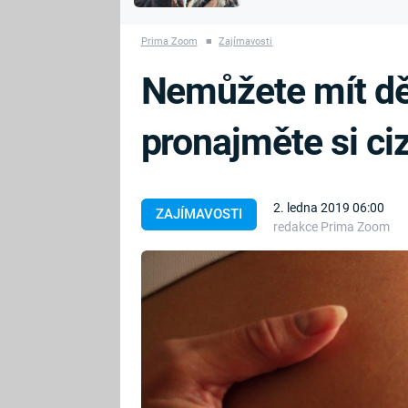
MARIE TEREZIE
vyhynuli
ADOLF HITLER
NAPOLEON
Prima Zoom
■
Zajímavosti
BONAPARTE
ATENTÁT NA
Nemůžete mít dě
REINHARDA
BRITSKÁ
HEYDRICHA
KRÁLOVSKÁ
pronajměte si ciz
RODINA
PRVNÍ SVĚTOVÁ
VÁLKA
2. ledna 2019 06:00
ZAJÍMAVOSTI
redakce Prima Zoom