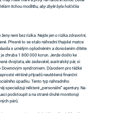
k. Dělám tichou modlitbu, aby zbylé byla holčička
eny není bez rizika. Nejde jen o rizika zdravotní,
ižené. Přesně to se stalo náhradní thajské matce
lasila s umělým oplodněním a donošením dítěte
 je zhruba 1 800 000 korun. Jenže došlo ke
ná dvojčata, ale zadavatel, australský pár, si
trpělo Downovým syndromem. Důvodem pro těžké
naprosté většině případů neutěšená finanční
ociálního úpadku. Tento typ náhradního
 něj specializují některé „personální“ agentury. Na
tuaci podstoupit a na straně druhé monitorují
tných párů.