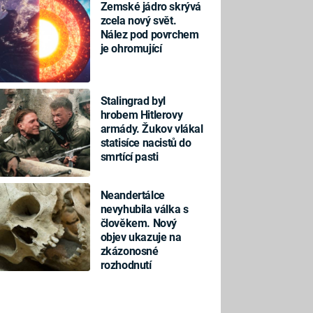
Zemské jádro skrývá
zcela nový svět.
Nález pod povrchem
je ohromující
Stalingrad byl
hrobem Hitlerovy
armády. Žukov vlákal
statisíce nacistů do
smrtící pasti
Neandertálce
nevyhubila válka s
člověkem. Nový
objev ukazuje na
zkázonosné
rozhodnutí