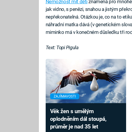
Nemožnost mít děti
znamená pro mnohé že
jak vidno, s penězi, snahou a jistým přek
nepřekonatelná. Otázkou je, co na to etika,
náhradní matka dává (v genetickém slova 
miminko má v konečném důsledku tři rod
Text: Topi Pigula
ZAJÍMAVOSTI
Věk žen s umělým
oplodněním dál stoupá,
průměr je nad 35 let