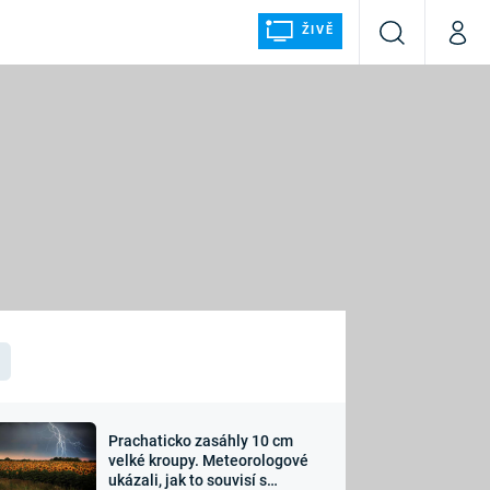
ŽIVĚ
Vyhledávání
Můj p
Prima+
ÁLKA
CNN Prima NEWS
Prima FRESH
Prima LIVING
LMY A
Prima Ženy
Prima LAJK
Prachaticko zasáhly 10 cm
osti
velké kroupy. Meteorologové
Sledujte nás
ukázali, jak to souvisí s