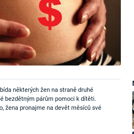
bída některých žen na straně druhé
né bezdětným párům pomoci k dítěti.
ko, žena pronajme na devět měsíců své