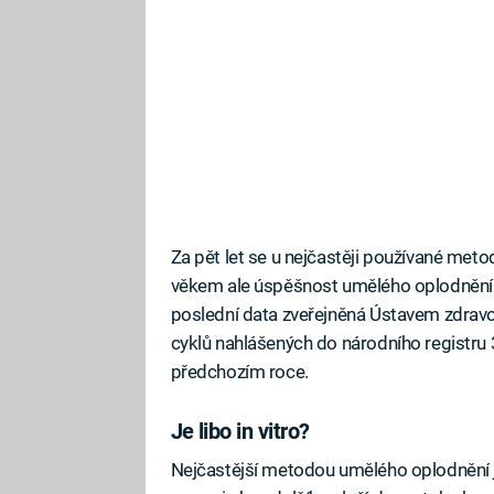
Za pět let se u nejčastěji používané metod
věkem ale úspěšnost umělého oplodnění k
poslední data zveřejněná Ústavem zdravot
cyklů nahlášených do národního registru 3
předchozím roce.
Je libo in vitro?
Nejčastější metodou umělého oplodnění je t