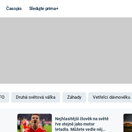
Časopis
Sledujte prima+
Věda a
Války
technika
STUDENÁ V
KORONAVIRUS
VÁLKA VE
VIETNAMU
VESMÍR
VÁLEČNÉ FI
MARS
SERIÁLY
FO
Druhá světová válka
Záhady
Vetřelci dávnověku
Nejhlasitější člověk na světě
Záhady a
Zajímav
řve stejně jako motor
letadla. Můžete vedle něj
konspirace