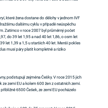
í, které žena dostane do dělohy v jednom IVF
 dražšímu dalšímu cyklu v případě neúspěchu
ím. Zatímco v roce 2007 byl průměrný počet
7, do 39 let 1,95 a nad 40 let 1,86, o osm let
39 let 1,39 a 1,5 u starších 40 let. Menší pokles
yklus musí páry platit kompletně a riziko
ťovny, podstupují zejména Češky. V roce 2015 jich
ek ze zemí EU a kolem 600 žen z ostatních zemí.
přibližně 6500 Češek, ze zemí EU pocházelo