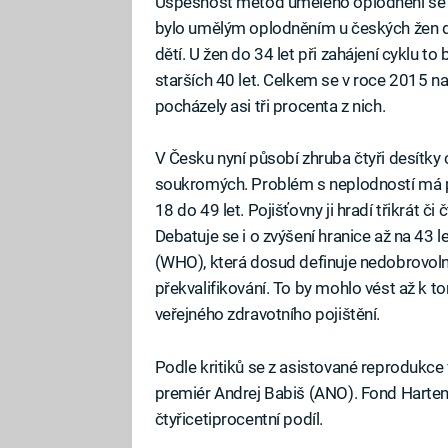
Úspěšnost metod umělého oplodnění se 
bylo umělým oplodněním u českých žen d
dětí. U žen do 34 let při zahájení cyklu to
starších 40 let. Celkem se v roce 2015 n
pocházely asi tři procenta z nich.
V Česku nyní působí zhruba čtyři desítky 
soukromých. Problém s neplodností má p
18 do 49 let. Pojišťovny ji hradí třikrát č
Debatuje se i o zvýšení hranice až na 43
(WHO), která dosud definuje nedobrovoln
překvalifikování. To by mohlo vést až k 
veřejného zdravotního pojištění.
Podle kritiků se z asistované reprodukce 
premiér Andrej Babiš (ANO). Fond Hartenb
čtyřicetiprocentní podíl.