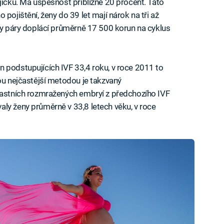
jíčku. Má úspěšnost přibližně 20 procent. Tato
pojištění, ženy do 39 let mají nárok na tři až
éky páry doplácí průměrně 17 500 korun na cyklus
 podstupujících IVF 33,4 roku, v roce 2011 to
ou nejčastější metodou je takzvaný
vlastních rozmražených embryí z předchozího IVF
ly ženy průměrně v 33,8 letech věku, v roce