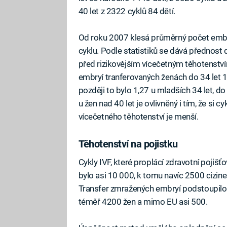
40 let z 2322 cyklů 84 dětí.
Od roku 2007 klesá průměrný počet embry
cyklu. Podle statistiků se dává přednost
před rizikovějším vícečetným těhotenstv
embryí tranferovaných ženách do 34 let 1,9
později to bylo 1,27 u mladších 34 let, do 
u žen nad 40 let je ovlivněný i tím, že si c
vícečetného těhotenství je menší.
Těhotenství na pojistku
Cykly IVF, které proplácí zdravotní pojiš
bylo asi 10 000, k tomu navíc 2500 cizin
Transfer zmražených embryí podstoupilo 
téměř 4200 žen a mimo EU asi 500.