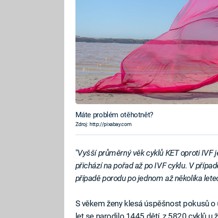
Máte problém otěhotnět?
Zdroj: http://pixabay.com
"
Vyšší průměrný věk cyklů KET oproti IVF
přichází na pořad až po IVF cyklu. V přípa
případě porodu po jednom až několika lete
S věkem ženy klesá úspěšnost pokusů o u
let se narodilo 1445 dětí, z 5820 cyklů u 