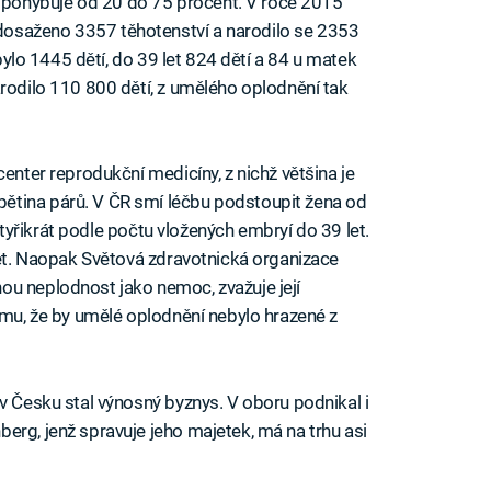
pohybuje od 20 do 75 procent. V roce 2015
osaženo 3357 těhotenství a narodilo se 2353
 bylo 1445 dětí, do 39 let 824 dětí a 84 u matek
arodilo 110 800 dětí, z umělého oplodnění tak
center reprodukční medicíny, z nichž většina je
ětina párů. V ČR smí léčbu podstoupit žena od
i čtyřikrát podle počtu vložených embryí do 39 let.
 let. Naopak Světová zdravotnická organizace
ou neplodnost jako nemoc, zvažuje její
tomu, že by umělé oplodnění nebylo hrazené z
v Česku stal výnosný byznys. V oboru podnikal i
erg, jenž spravuje jeho majetek, má na trhu asi