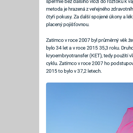
spermie bez dalšího vloží do roztoku k va
metoda je hrazená z veřejného zdravotního 
čtyři pokusy. Za další spojené úkony a l
placený pojišťovnou.
Zatímco v roce 2007 byl průměrný věk žen
bylo 34 let a v roce 2015 35,3 roku. Druh
kryoembryotransfer (KET), tedy použití 
cyklu. Zatímco v roce 2007 ho podstupova
2015 to bylo v 37,2 letech.