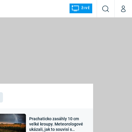
ŽIVĚ
Vyhledávání
Můj p
Prima+
ÁLKA
CNN Prima NEWS
Prima FRESH
Prima LIVING
LMY A
Prima Ženy
Prima LAJK
Prachaticko zasáhly 10 cm
osti
velké kroupy. Meteorologové
Sledujte nás
ukázali, jak to souvisí s