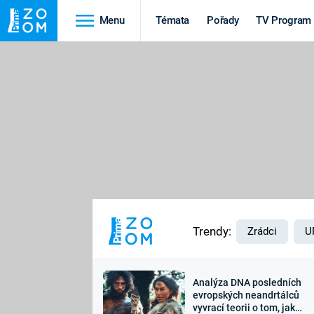
Menu
Témata
Pořady
TV Program
Cestování
Historie
HRADY A ZÁMKY
VIKINGOVÉ
HEDVÁBNÁ STEZKA
EPIDEMIE A
PANDEMIE
PŘÍRODA
STAROVĚKÝ EGYPT
Trendy:
Zrádci
U
Analýza DNA posledních
Druhá
Výročí
evropských neandrtálců
vyvrací teorii o tom, jak
světová válka