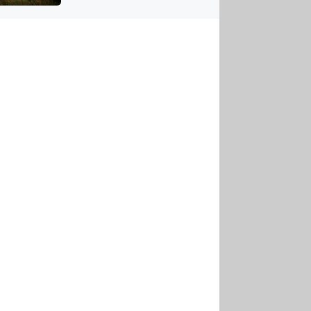
US
tornádem
RSUS
ZE A