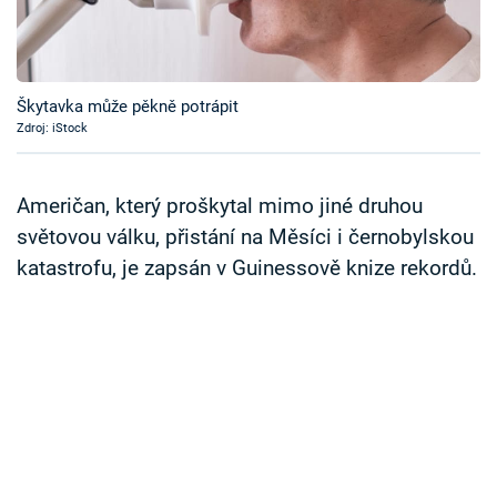
Časopis
Sledujte prima+
Škytavka může pěkně potrápit
Zdroj: iStock
Přihlášení
Američan, který proškytal mimo jiné druhou
Sledujte nás
světovou válku, přistání na Měsíci i černobylskou
katastrofu, je zapsán v Guinessově knize rekordů.