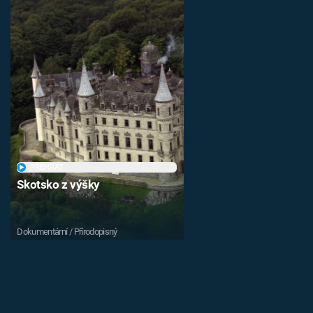
PŘEHRÁT
Skotsko z výšky
Dokumentární / Přírodopisný