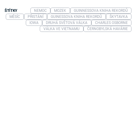
ŠTÍTKY
NEMOC
MOZEK
GUINNESSOVA KNIHA REKORDŮ
MĚSÍC
PŘISTÁNÍ
GUINESSOVA KNIHA REKORDŮ
ŠKYTAVKA
IOWA
DRUHÁ SVĚTOVÁ VÁLKA
CHARLES OSBORNE
VÁLKA VE VIETNAMU
ČERNOBYLSKÁ HAVÁRIE