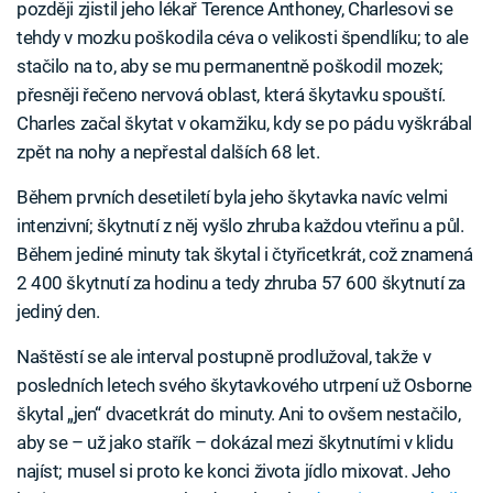
později zjistil jeho lékař Terence Anthoney, Charlesovi se
tehdy v mozku poškodila céva o velikosti špendlíku; to ale
stačilo na to, aby se mu permanentně poškodil mozek;
přesněji řečeno nervová oblast, která škytavku spouští.
Charles začal škytat v okamžiku, kdy se po pádu vyškrábal
zpět na nohy a nepřestal dalších 68 let.
Během prvních desetiletí byla jeho škytavka navíc velmi
intenzivní; škytnutí z něj vyšlo zhruba každou vteřinu a půl.
Během jediné minuty tak škytal i čtyřicetkrát, což znamená
2 400 škytnutí za hodinu a tedy zhruba 57 600 škytnutí za
jediný den.
Naštěstí se ale interval postupně prodlužoval, takže v
posledních letech svého škytavkového utrpení už Osborne
škytal „jen“ dvacetkrát do minuty. Ani to ovšem nestačilo,
aby se – už jako stařík – dokázal mezi škytnutími v klidu
najíst; musel si proto ke konci života jídlo mixovat. Jeho