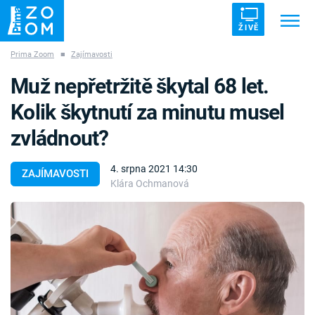
ŽIVĚ
Prima Zoom
■
Zajímavosti
Trendy:
ZRÁDCI
UFO
DRUHÁ SVĚTOVÁ VÁLKA
Muž nepřetržitě škytal 68 let.
ZÁHADY
VETŘELCI DÁVNOVĚKU
Kolik škytnutí za minutu musel
zvládnout?
4. srpna 2021 14:30
ZAJÍMAVOSTI
Klára Ochmanová
Témata
Témata
Pořady
TV Program