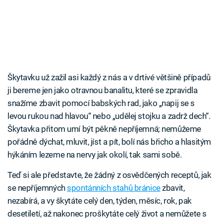
Škytavku už zažil asi každý z nás a v drtivé většině případů
ji bereme jen jako otravnou banalitu, které se zpravidla
snažíme zbavit pomocí babských rad, jako „napij se s
levou rukou nad hlavou“ nebo „udělej stojku a zadrž dech“.
Škytavka přitom umí být pěkně nepříjemná; nemůžeme
pořádně dýchat, mluvit, jíst a pít, bolí nás břicho a hlasitým
hýkáním lezeme na nervy jak okolí, tak sami sobě.
Teď si ale představte, že žádný z osvědčených receptů, jak
se nepříjemných
spontánních stahů bránice
zbavit,
nezabírá, a vy škytáte celý den, týden, měsíc, rok, pak
desetiletí, až nakonec proškytáte celý život a nemůžete s