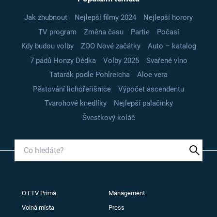
Jak zhubnout
Nejlepší filmy 2024
Nejlepší horory
TV program
Změna času
Partie
Počasí
Kdy budou volby
ZOO Nové začátky
Auto – katalog
7 pádů Honzy Dědka
Volby 2025
Svařené víno
Tatarák podle Pohlreicha
Aloe vera
Pěstování lichořeřišnice
Výpočet ascendentu
Tvarohové knedlíky
Nejlepší palačinky
Švestkový koláč
O FTV Prima
Management
Volná místa
Press