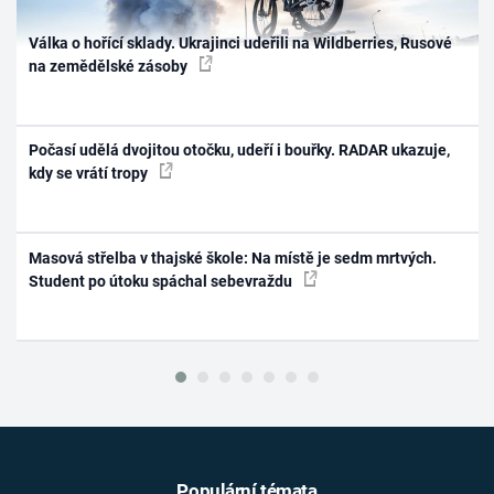
Válka o hořící sklady. Ukrajinci udeřili na Wildberries, Rusové
na zemědělské zásoby
Počasí udělá dvojitou otočku, udeří i bouřky. RADAR ukazuje,
kdy se vrátí tropy
Masová střelba v thajské škole: Na místě je sedm mrtvých.
Student po útoku spáchal sebevraždu
Populární témata