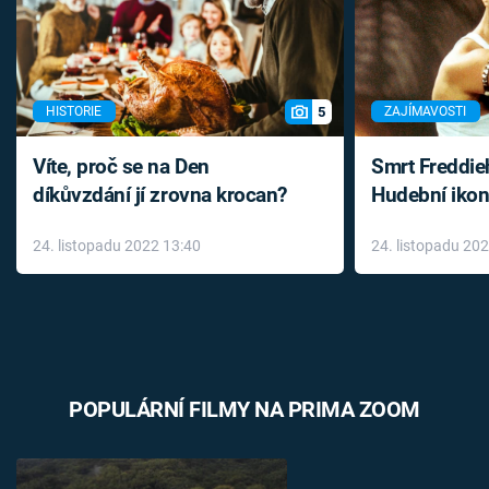
5
HISTORIE
ZAJÍMAVOSTI
Víte, proč se na Den
Smrt Freddie
díkůvzdání jí zrovna krocan?
Hudební ikon
až do konce 
24. listopadu 2022 13:40
24. listopadu 20
léky
POPULÁRNÍ FILMY NA PRIMA ZOOM