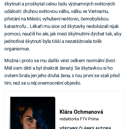
škytnutí a proškytal celou řadu významných světových
událostí: druhou světovou válku, válku ve Vietnamu,
přistání na Měsíci, vyhubení neštovic, černobylskou
katastrofu… Lékaři mu sice od škytavky nedokázali nijak
pomoci, naučili ho ale, jak mezi škytnutími dýchat tak, aby
jednotlivá škytnutí byla tišší a nezatěžovala tolik
organismus.
Možná i proto se mu dařilo vést celkem normální život.
Měl osm dětí a byl dvakrát ženatý. Se škytavkou si ho
ovšem brala jen jeho druhá žena, s tou první se vzali před
tím, než se u něj onemocnění objevilo.
Klára Ochmanová
redaktorka FTV Prima
VŠECHNY ČLÁNKY AUTORA