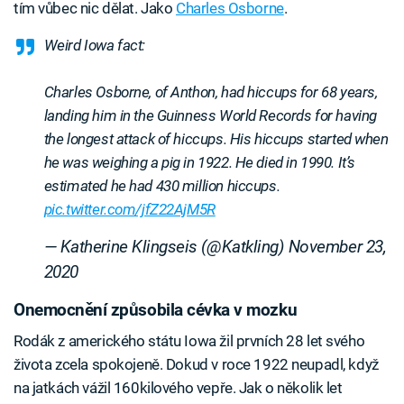
tím vůbec nic dělat. Jako
Charles Osborne
.
Weird Iowa fact:
Charles Osborne, of Anthon, had hiccups for 68 years,
landing him in the Guinness World Records for having
the longest attack of hiccups. His hiccups started when
he was weighing a pig in 1922. He died in 1990. It’s
estimated he had 430 million hiccups.
pic.twitter.com/jfZ22AjM5R
— Katherine Klingseis (@Katkling)
November 23,
2020
Onemocnění způsobila cévka v mozku
Rodák z amerického státu Iowa žil prvních 28 let svého
života zcela spokojeně. Dokud v roce 1922 neupadl, když
na jatkách vážil 160kilového vepře. Jak o několik let