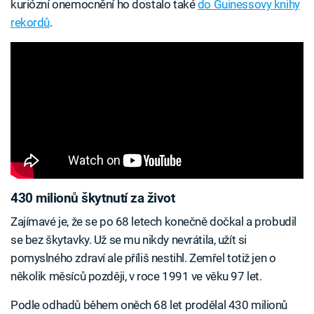
kuriózní onemocnění ho dostalo také
do Guinessovy knihy
rekordů
.
430 milionů škytnutí za život
Zajímavé je, že se po 68 letech konečně dočkal a probudil
se bez škytavky. Už se mu nikdy nevrátila, užít si
pomyslného zdraví ale příliš nestihl. Zemřel totiž jen o
několik měsíců později, v roce 1991 ve věku 97 let.
Podle odhadů během oněch 68 let prodělal 430 milionů