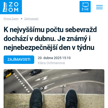
ŽIVĚ
Prima Zoom
■
Zajímavosti
Trendy:
ZRÁDCI
UFO
DRUHÁ SVĚTOVÁ VÁLKA
K nejvyššímu počtu sebevražd
ZÁHADY
VETŘELCI DÁVNOVĚKU
dochází v dubnu. Je známý i
nejnebezpečnější den v týdnu
20. dubna 2025 15:10
ZAJÍMAVOSTI
Klára Ochmanová
Témata
Témata
Pořady
TV Program