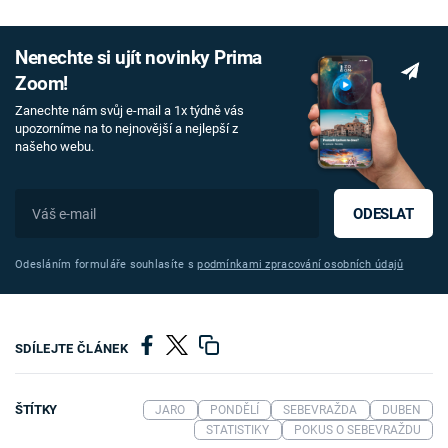
Nenechte si ujít novinky Prima
Zoom!
Zanechte nám svůj e-mail a 1x týdně vás
upozorníme na to nejnovější a nejlepší z
našeho webu.
ODESLAT
Odesláním formuláře souhlasíte s
podmínkami zpracování osobních údajů
SDÍLEJTE ČLÁNEK
ŠTÍTKY
JARO
PONDĚLÍ
SEBEVRAŽDA
DUBEN
STATISTIKY
POKUS O SEBEVRAŽDU