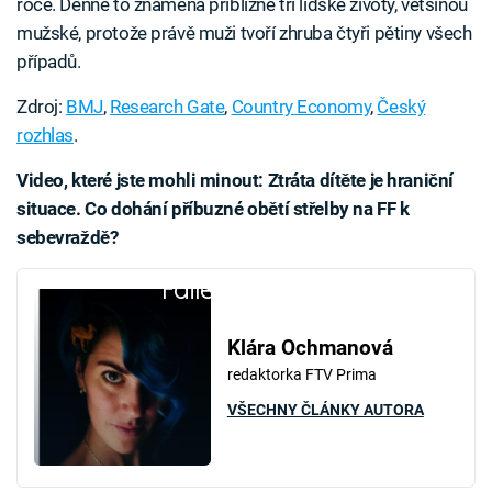
roce. Denně to znamená přibližně tři lidské životy, většinou
mužské, protože právě muži tvoří zhruba čtyři pětiny všech
případů.
Zdroj:
BMJ
,
Research Gate
,
Country Economy
,
Český
rozhlas
.
Video, které jste mohli minout: Ztráta dítěte je hraniční
situace. Co dohání příbuzné obětí střelby na FF k
sebevraždě?
Failed to fetch
Klára Ochmanová
redaktorka FTV Prima
VŠECHNY ČLÁNKY AUTORA