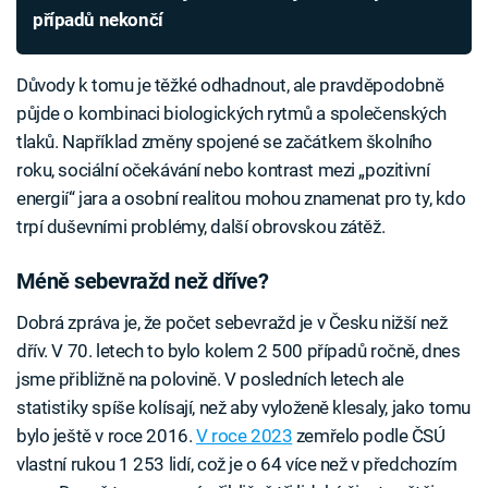
případů nekončí
Důvody k tomu je těžké odhadnout, ale pravděpodobně
půjde o kombinaci biologických rytmů a společenských
tlaků. Například změny spojené se začátkem školního
roku, sociální očekávání nebo kontrast mezi „pozitivní
energií“ jara a osobní realitou mohou znamenat pro ty, kdo
trpí duševními problémy, další obrovskou zátěž.
Méně sebevražd než dříve?
Dobrá zpráva je, že počet sebevražd je v Česku nižší než
dřív. V 70. letech to bylo kolem 2 500 případů ročně, dnes
jsme přibližně na polovině. V posledních letech ale
statistiky spíše kolísají, než aby vyloženě klesaly, jako tomu
bylo ještě v roce 2016.
V roce 2023
zemřelo podle ČSÚ
vlastní rukou 1 253 lidí, což je o 64 více než v předchozím