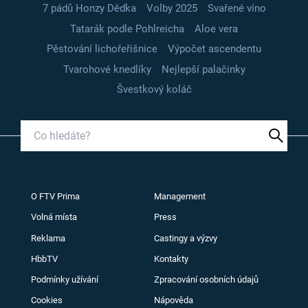
7 pádů Honzy Dědka
Volby 2025
Svařené víno
Tatarák podle Pohlreicha
Aloe vera
Pěstování lichořeřišnice
Výpočet ascendentu
Tvarohové knedlíky
Nejlepší palačinky
Švestkový koláč
O FTV Prima
Management
Volná místa
Press
Reklama
Castingy a výzvy
HbbTV
Kontakty
Podmínky užívání
Zpracování osobních údajů
Cookies
Nápověda