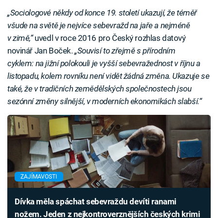
„Sociologové někdy od konce 19. století ukazují, že téměř
všude na světě je nejvíce sebevražd na jaře a nejméně
v zimě,“
uvedl v roce 2016 pro Český rozhlas datový
novinář Jan Boček.
„Souvisí to zřejmě s přírodním
cyklem: na jižní polokouli je vyšší sebevražednost v říjnu a
listopadu, kolem rovníku není vidět žádná změna. Ukazuje se
také, že v tradičních zemědělských společnostech jsou
sezónní změny silnější, v moderních ekonomikách slabší.“
ZAJÍMAVOSTI
Dívka měla spáchat sebevraždu devíti ranami
nožem. Jeden z nejkontroverznějších českých krimi