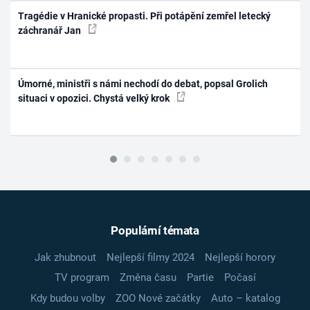
Tragédie v Hranické propasti. Při potápění zemřel letecký
záchranář Jan
Úmorné, ministři s námi nechodí do debat, popsal Grolich
situaci v opozici. Chystá velký krok
Populární témata
Jak zhubnout
Nejlepší filmy 2024
Nejlepší horory
TV program
Změna času
Partie
Počasí
Kdy budou volby
ZOO Nové začátky
Auto – katalog