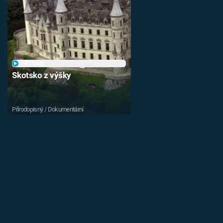
PŘEHRÁT
Skotsko z výšky
Přírodopisný / Dokumentární