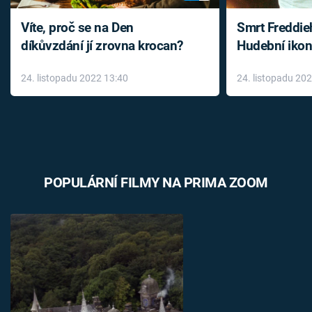
Víte, proč se na Den
Smrt Freddie
díkůvzdání jí zrovna krocan?
Hudební ikon
až do konce 
24. listopadu 2022 13:40
24. listopadu 20
léky
POPULÁRNÍ FILMY NA PRIMA ZOOM