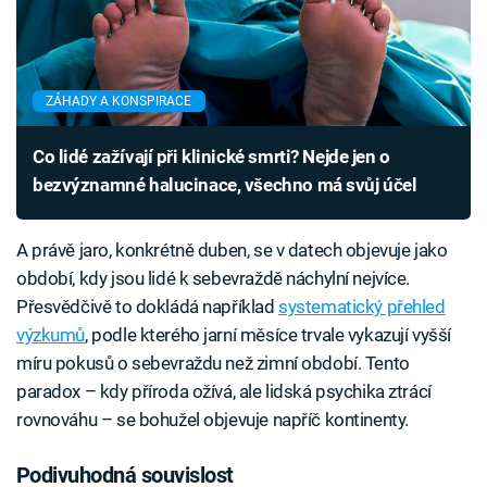
ZÁHADY A KONSPIRACE
Co lidé zažívají při klinické smrti? Nejde jen o
bezvýznamné halucinace, všechno má svůj účel
A právě jaro, konkrétně duben, se v datech objevuje jako
období, kdy jsou lidé k sebevraždě náchylní nejvíce.
Přesvědčivě to dokládá například
systematický přehled
výzkumů
, podle kterého jarní měsíce trvale vykazují vyšší
míru pokusů o sebevraždu než zimní období. Tento
paradox – kdy příroda ožívá, ale lidská psychika ztrácí
rovnováhu – se bohužel objevuje napříč kontinenty.
Podivuhodná souvislost