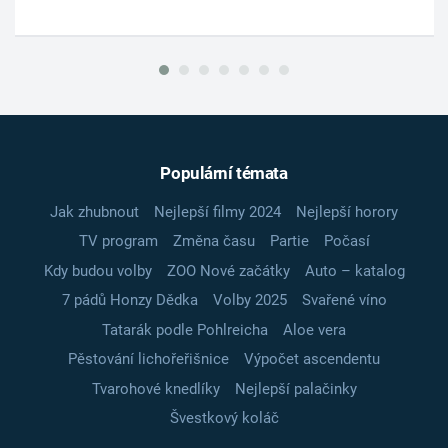
Populární témata
Jak zhubnout
Nejlepší filmy 2024
Nejlepší horory
TV program
Změna času
Partie
Počasí
Kdy budou volby
ZOO Nové začátky
Auto – katalog
7 pádů Honzy Dědka
Volby 2025
Svařené víno
Tatarák podle Pohlreicha
Aloe vera
Pěstování lichořeřišnice
Výpočet ascendentu
Tvarohové knedlíky
Nejlepší palačinky
Švestkový koláč