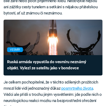
bílé záře nebo pocit příjemného klidu. Neobvyklé nejsou
ani zážitky cesty tunelem a setkání s nějakou přátelskou
bytostí, ať už známou či neznámou.
VESMÍR
Ruská armáda vypustila do vesmíru neznámý
objekt. Vylezl ze satelitu jako v bondovce
Je celkem pochopitelné, že v těchto sdílených prožitcích
mnozí lidé vidí jednoznačný důkaz
posmrtného života
.
Vědci ale přišli s trochu jiným vysvětlením: jde podle nich o
neurologickou reakci mozku na bezprostřední ohrožení