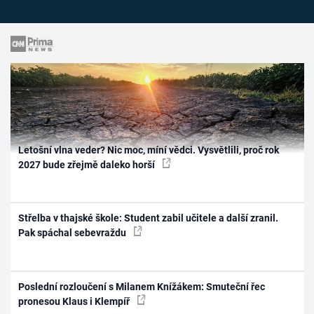
Letošní vlna veder? Nic moc, míní vědci. Vysvětlili, proč rok
2027 bude zřejmě daleko horší
Střelba v thajské škole: Student zabil učitele a další zranil.
Pak spáchal sebevraždu
Poslední rozloučení s Milanem Knížákem: Smuteční řec
pronesou Klaus i Klempíř