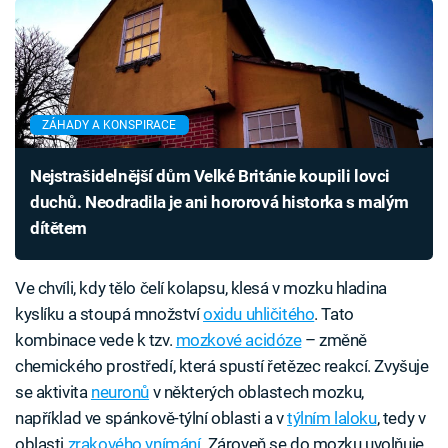
ZÁHADY A KONSPIRACE
Nejstrašidelnější dům Velké Británie koupili lovci
duchů. Neodradila je ani hororová historka s malým
dítětem
Ve chvíli, kdy tělo čelí kolapsu, klesá v mozku hladina
kyslíku a stoupá množství
oxidu uhličitého
. Tato
kombinace vede k tzv.
mozkové acidóze
– změně
chemického prostředí, která spustí řetězec reakcí. Zvyšuje
se aktivita
neuronů
v některých oblastech mozku,
například ve spánkově-týlní oblasti a v
týlním laloku
, tedy v
oblasti
zrakového vnímání
. Zároveň se do mozku uvolňuje