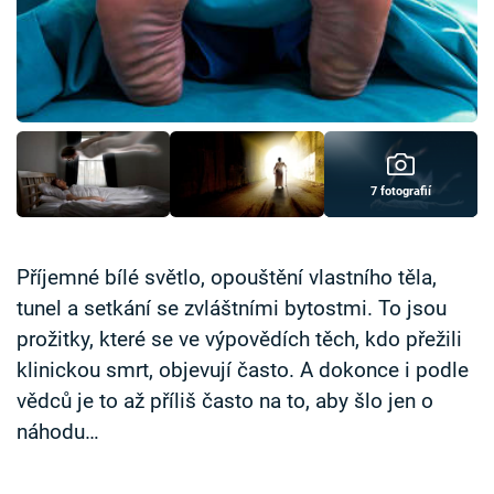
Časopis
Sledujte prima+
Přihlášení
7 fotografií
Sledujte nás
Příjemné bílé světlo, opouštění vlastního těla,
tunel a setkání se zvláštními bytostmi. To jsou
prožitky, které se ve výpovědích těch, kdo přežili
klinickou smrt, objevují často. A dokonce i podle
vědců je to až příliš často na to, aby šlo jen o
náhodu…