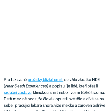
Pro takzvané
prožitky blízké smrti
se vžila zkratka NDE
(
Near-Death Experiences)
a popisují je lidé, kteří přežili
srdeční zástavu
, klinickou smrt nebo i velmi těžké trauma.
Patří mezi ně pocit, že člověk opustil své tělo a dívá se na
sebe i pracující lékaře shora, vize měkké a zároveň oslnivé