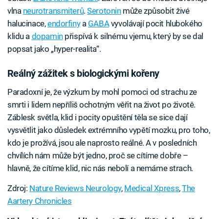
vlna
neurotransmiterů
.
Serotonin
může způsobit živé
halucinace,
endorfiny
a
GABA
vyvolávají pocit hlubokého
klidu a
dopamin
přispívá k silnému vjemu, který by se dal
popsat jako „hyper-realita“.
Reálný zážitek s biologickými kořeny
Paradoxní je, že výzkum by mohl pomoci od strachu ze
smrti i lidem nepříliš ochotným věřit na život po životě.
Záblesk světla, klid i pocity opuštění těla se sice dají
vysvětlit jako důsledek extrémního vypětí mozku, pro toho,
kdo je prožívá, jsou ale naprosto reálné. A v posledních
chvílích nám může být jedno, proč se cítíme dobře –
hlavně, že cítíme klid, nic nás nebolí a nemáme strach.
Zdroj:
Nature Reviews Neurology
,
Medical Xpress
,
The
Aartery Chronicles