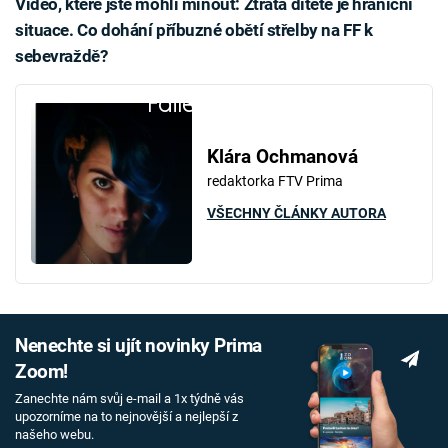
Video, které jste mohli minout: Ztráta dítěte je hraniční
situace. Co dohání příbuzné obětí střelby na FF k
sebevraždě?
Failed to fetch
Klára Ochmanová
redaktorka FTV Prima
VŠECHNY ČLÁNKY AUTORA
Nenechte si ujít novinky Prima
Zoom!
Zanechte nám svůj e-mail a 1x týdně vás
upozorníme na to nejnovější a nejlepší z
našeho webu.