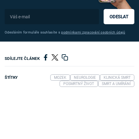
ODESLAT
Odesláním formuláře souhlasíte s
podmínkami zpracování osobních údajů
SDÍLEJTE ČLÁNEK
ŠTÍTKY
MOZEK
NEUROLOGIE
KLINICKÁ SMRT
POSMRTNÝ ŽIVOT
SMRT A UMÍRÁNÍ