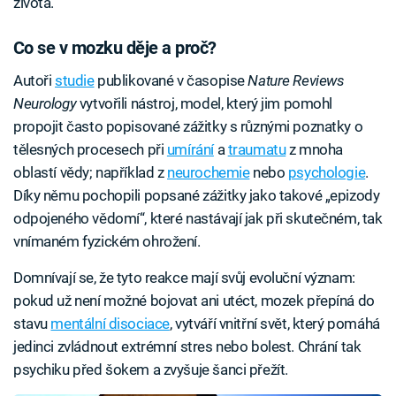
života.
Co se v mozku děje a proč?
Autoři
studie
publikované v časopise
Nature Reviews
Neurology
vytvořili nástroj, model, který jim pomohl
propojit často popisované zážitky s různými poznatky o
tělesných procesech při
umírání
a
traumatu
z mnoha
oblastí vědy; například z
neurochemie
nebo
psychologie
.
Díky němu pochopili popsané zážitky jako takové „epizody
odpojeného vědomí“, které nastávají jak při skutečném, tak
vnímaném fyzickém ohrožení.
Domnívají se, že tyto reakce mají svůj evoluční význam:
pokud už není možné bojovat ani utéct, mozek přepíná do
stavu
mentální disociace
, vytváří vnitřní svět, který pomáhá
jedinci zvládnout extrémní stres nebo bolest. Chrání tak
psychiku před šokem a zvyšuje šanci přežít.