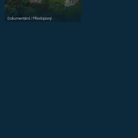
Dokumentární / Přírodopisný