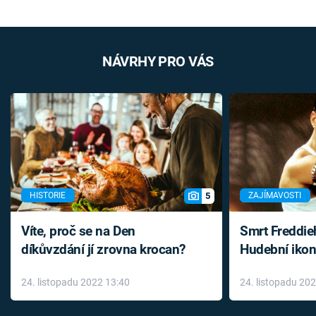
NÁVRHY PRO VÁS
5
HISTORIE
ZAJÍMAVOSTI
Víte, proč se na Den
Smrt Freddie
díkůvzdání jí zrovna krocan?
Hudební ikon
až do konce 
24. listopadu 2022 13:40
24. listopadu 20
léky