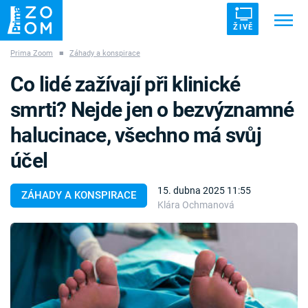
ŽIVĚ
Prima Zoom
■
Záhady a konspirace
Trendy:
ZRÁDCI
UFO
DRUHÁ SVĚTOVÁ VÁLKA
Co lidé zažívají při klinické
ZÁHADY
VETŘELCI DÁVNOVĚKU
smrti? Nejde jen o bezvýznamné
halucinace, všechno má svůj
účel
Témata
15. dubna 2025 11:55
ZÁHADY A KONSPIRACE
Klára Ochmanová
Témata
Pořady
TV Program