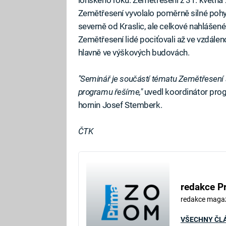
Zemětřesení vyvolalo poměrně silné pohyb
severně od Kraslic, ale celkové nahláše
Zemětřesení lidé pociťovali až ve vzdáleno
hlavně ve výškových budovách.
"Seminář je součástí tématu Zemětřesení 
programu řešíme,"
uvedl koordinátor prog
hornin Josef Stemberk.
ČTK
redakce P
redakce maga
VŠECHNY ČL