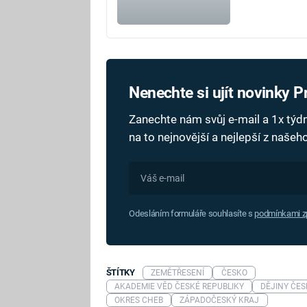
Nenechte si ujít novinky 
Zanechte nám svůj e-mail a 1x tý
na to nejnovější a nejlepší z naše
Odesláním formuláře souhlasíte s
podmínkami zp
ŠTÍTKY
ZEMĚTŘESENÍ
ČESKO
AKADEMIE VĚD ČESKÉ REPUBLIKY
DĚJINY ČE
OKRES CHEB
ZÁPADOČESKÝ KRAJ