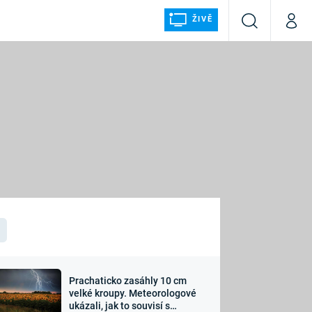
ŽIVĚ
Vyhledávání
Můj p
Prima+
ÁLKA
CNN Prima NEWS
Prima FRESH
Prima LIVING
LMY A
Prima Ženy
Prima LAJK
Prachaticko zasáhly 10 cm
osti
velké kroupy. Meteorologové
Sledujte nás
ukázali, jak to souvisí s