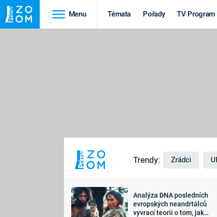
Menu
Témata
Pořady
TV Program
Cestování
Historie
HRADY A ZÁMKY
VIKINGOVÉ
HEDVÁBNÁ STEZKA
EPIDEMIE A
PANDEMIE
PŘÍRODA
STAROVĚKÝ EGYPT
Trendy:
Zrádci
U
Analýza DNA posledních
Druhá
Výročí
evropských neandrtálců
vyvrací teorii o tom, jak
světová válka