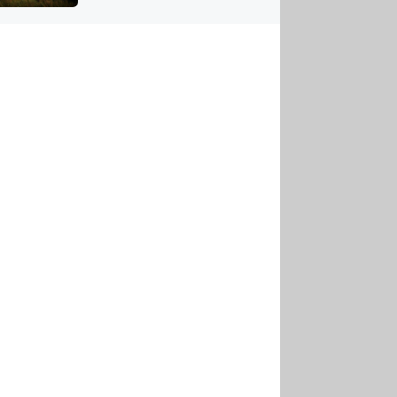
US
tornádem
RSUS
ZE A