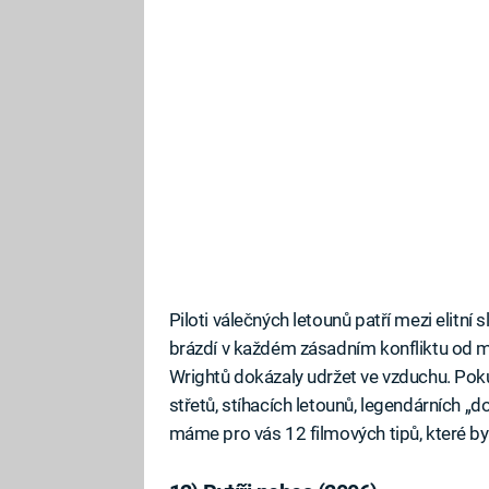
Piloti válečných letounů patří mezi elitn
brázdí v každém zásadním konfliktu od mo
Wrightů dokázaly udržet ve vzduchu. Poku
střetů, stíhacích letounů, legendárních „do
máme pro vás 12 filmových tipů, které b