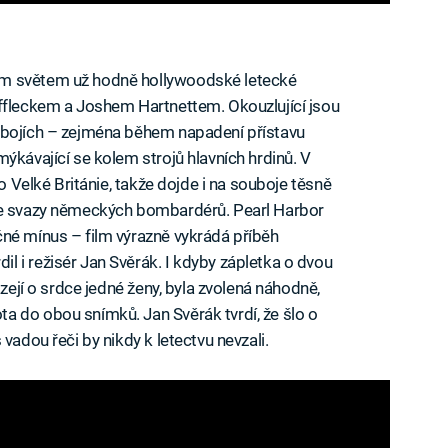
ým světem už hodně hollywoodské letecké
Affleckem a Joshem Hartnettem. Okouzlující jsou
ubojích – zejména během napadení přístavu
ýkávající se kolem strojů hlavních hrdinů. V
do Velké Británie, takže dojde i na souboje těsně
 se svazy německých bombardérů. Pearl Harbor
né mínus – film výrazně vykrádá příběh
 i režisér Jan Svěrák. I kdyby zápletka o dvou
ázejí o srdce jedné ženy, byla zvolená náhodně,
a do obou snímků. Jan Svěrák tvrdí, že šlo o
vadou řeči by nikdy k letectvu nevzali.