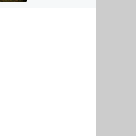
US
tornádem
RSUS
ZE A