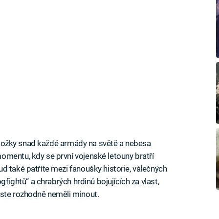
í složky snad každé armády na světě a nebesa
mentu, kdy se první vojenské letouny bratří
d také patříte mezi fanoušky historie, válečných
gfightů“ a chrabrých hrdinů bojujících za vlast,
yste rozhodně neměli minout.