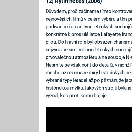
12) Rytíři nebes (2006)
Důvodem, proč začínáme tímto kontroverzn
nejnovějších filmů v celém výběru a tím 
podívanou i co se týče leteckých soubojů
konkrétně k proslulé letce Lafayette fran
piloti. Do hlavní role byl obsazen charis
nejvýraznějším hrdinou leteckých soubojů
prvoválečnou atmosféru a na souboje Ni
Nesmíte se však nořit do detailů, v nichž 
mnohé až neúnosné míry historických nep
vybrané typy letadel až po přiznání, že j
historickou mýlku, takových strojů byla je
vyznal, kdo proti komu bojuje.