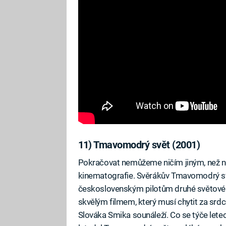
11) Tmavomodrý svět (2001)
Pokračovat nemůžeme ničím jiným, než ne
kinematografie. Svěrákův Tmavomodrý sv
československým pilotům druhé světové v
skvělým filmem, který musí chytit za srdc
Slováka Smika sounáleží. Co se týče lete