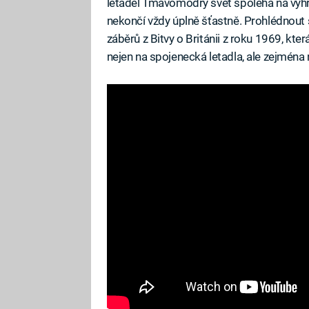
letadel Tmavomodrý svět spoléhá na vyhro
nekončí vždy úplně šťastně. Prohlédnout 
záběrů z Bitvy o Británii z roku 1969, kt
nejen na spojenecká letadla, ale zejména 