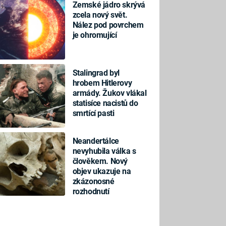
Zemské jádro skrývá
zcela nový svět.
Nález pod povrchem
je ohromující
Stalingrad byl
hrobem Hitlerovy
armády. Žukov vlákal
statisíce nacistů do
smrtící pasti
Neandertálce
nevyhubila válka s
člověkem. Nový
objev ukazuje na
zkázonosné
rozhodnutí