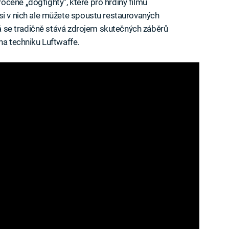
cené „dogfighty“, které pro hrdiny filmu
si v nich ale můžete spoustu restaurovaných
erá se tradičně stává zdrojem skutečných záběrů
na techniku Luftwaffe.