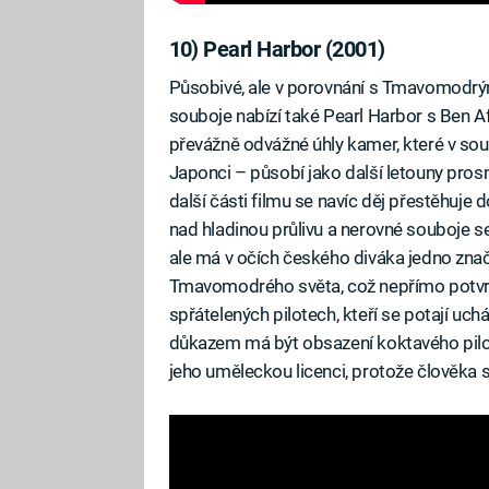
10) Pearl Harbor (2001)
Působivé, ale v porovnání s Tmavomodr
souboje nabízí také Pearl Harbor s Ben 
převážně odvážné úhly kamer, které v so
Japonci – působí jako další letouny prosm
další části filmu se navíc děj přestěhuje 
nad hladinou průlivu a nerovné souboje
ale má v očích českého diváka jedno znač
Tmavomodrého světa, což nepřímo potvrdil
spřátelených pilotech, kteří se potají uch
důkazem má být obsazení koktavého pilot
jeho uměleckou licenci, protože člověka s 