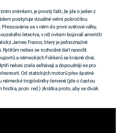
ím snímkem, je prostý fakt, že jde o jeden z
pádem poskytuje vizuálně velmi pokročilou
. Přesouváme se v něm do první světové války,
couzského letectva, v níž ovšem bojovali američtí
matický James Franco, který je jednoznačně
. Rytířům nebes se rozhodně daří navodit
euportů a německých Fokkerů se krásně dívá.
Rytíři nebes zcela selhávají a dopouštějí se pro
řesností. Od statických motorů přes špatně
sou německé trojplošníky červené (jde o častou
n hrstka, pozn. red.) zkrátka proto, aby se divák