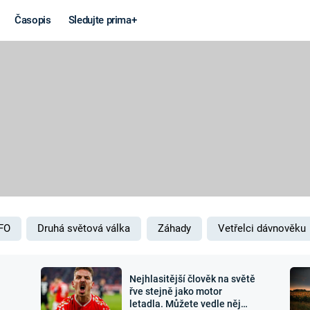
Časopis
Sledujte prima+
Věda a
Války
technika
STUDENÁ V
KORONAVIRUS
VÁLKA VE
VIETNAMU
VESMÍR
VÁLEČNÉ FI
MARS
SERIÁLY
FO
Druhá světová válka
Záhady
Vetřelci dávnověku
Nejhlasitější člověk na světě
Záhady a
Zajímav
řve stejně jako motor
letadla. Můžete vedle něj
konspirace