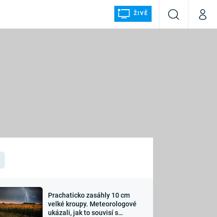
ŽIVĚ
Vyhledávání
Můj p
Prima+
ÁLKA
CNN Prima NEWS
Prima FRESH
Prima LIVING
LMY A
Prima Ženy
Prima LAJK
Prachaticko zasáhly 10 cm
osti
velké kroupy. Meteorologové
Sledujte nás
ukázali, jak to souvisí s