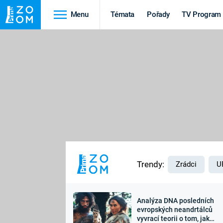
Menu
Témata
Pořady
TV Program
Cestování
Historie
HRADY A ZÁMKY
VIKINGOVÉ
HEDVÁBNÁ STEZKA
EPIDEMIE A
PANDEMIE
PŘÍRODA
STAROVĚKÝ EGYPT
Trendy:
Zrádci
U
Analýza DNA posledních
Druhá
Výročí
evropských neandrtálců
vyvrací teorii o tom, jak
světová válka