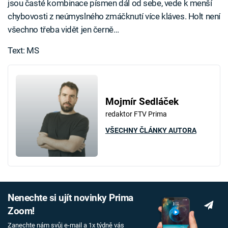
jsou časté kombinace písmen dál od sebe, vede k menší
chybovosti z neúmyslného zmáčknutí více kláves. Holt není
všechno třeba vidět jen černě…
Text: MS
Mojmír Sedláček
redaktor FTV Prima
VŠECHNY ČLÁNKY AUTORA
Nenechte si ujít novinky Prima
Zoom!
Zanechte nám svůj e-mail a 1x týdně vás