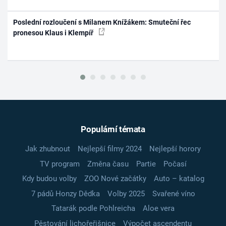
Poslední rozloučení s Milanem Knížákem: Smuteční řec
pronesou Klaus i Klempíř
Populární témata
Jak zhubnout
Nejlepší filmy 2024
Nejlepší horory
TV program
Změna času
Partie
Počasí
Kdy budou volby
ZOO Nové začátky
Auto – katalog
7 pádů Honzy Dědka
Volby 2025
Svařené víno
Tatarák podle Pohlreicha
Aloe vera
Pěstování lichořeřišnice
Výpočet ascendentu