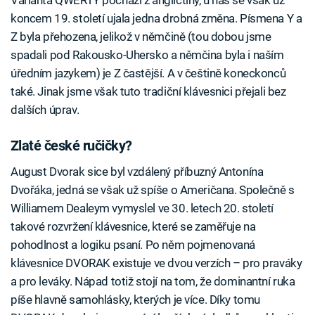
Varianta QWERTY pochází z angličtiny, u nás se však už
koncem 19. století ujala jedna drobná změna. Písmena Y a
Z byla přehozena, jelikož v němčině (tou dobou jsme
spadali pod Rakousko-Uhersko a němčina byla i naším
úředním jazykem) je Z častější. A v češtině koneckonců
také. Jinak jsme však tuto tradiční klávesnici přejali bez
dalších úprav.
Zlaté české ručičky?
August Dvorak sice byl vzdálený příbuzný Antonína
Dvořáka, jedná se však už spíše o Američana. Společně s
Williamem Dealeym vymyslel ve 30. letech 20. století
takové rozvržení klávesnice, které se zaměřuje na
pohodlnost a logiku psaní. Po něm pojmenovaná
klávesnice DVORAK existuje ve dvou verzích – pro praváky
a pro leváky. Nápad totiž stojí na tom, že dominantní ruka
píše hlavně samohlásky, kterých je více. Díky tomu