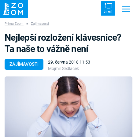
ŽIVĚ
Prima Zoom
■
Zajímavosti
Trendy:
ZRÁDCI
UFO
DRUHÁ SVĚTOVÁ VÁLKA
Nejlepší rozložení klávesnice?
ZÁHADY
VETŘELCI DÁVNOVĚKU
Ta naše to vážně není
29. června 2018 11:53
ZAJÍMAVOSTI
Mojmír Sedláček
Témata
Témata
Pořady
TV Program