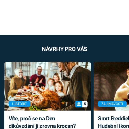
NÁVRHY PRO VÁS
5
HISTORIE
ZAJÍMAVOSTI
Víte, proč se na Den
Smrt Freddie
díkůvzdání jí zrovna krocan?
Hudební ikon