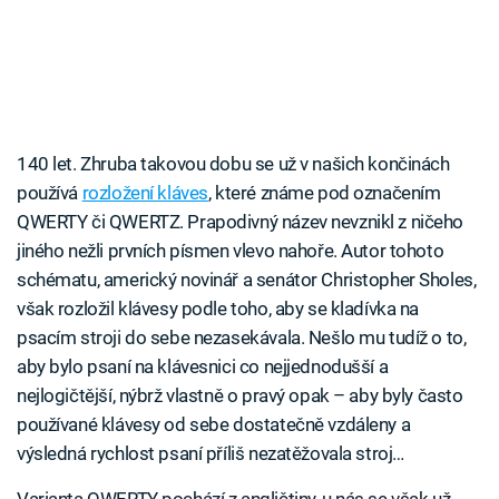
140 let. Zhruba takovou dobu se už v našich končinách
používá
rozložení kláves
, které známe pod označením
QWERTY či QWERTZ. Prapodivný název nevznikl z ničeho
jiného nežli prvních písmen vlevo nahoře. Autor tohoto
schématu, americký novinář a senátor Christopher Sholes,
však rozložil klávesy podle toho, aby se kladívka na
psacím stroji do sebe nezasekávala. Nešlo mu tudíž o to,
aby bylo psaní na klávesnici co nejjednodušší a
nejlogičtější, nýbrž vlastně o pravý opak – aby byly často
používané klávesy od sebe dostatečně vzdáleny a
výsledná rychlost psaní příliš nezatěžovala stroj…