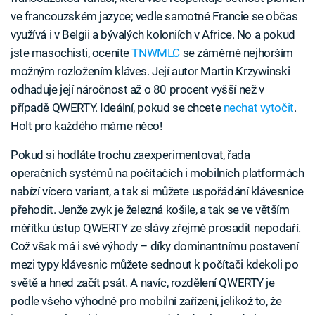
ve francouzském jazyce; vedle samotné Francie se občas
využívá i v Belgii a bývalých koloniích v Africe. No a pokud
jste masochisti, oceníte
TNWMLC
se záměrně nejhorším
možným rozložením kláves. Její autor Martin Krzywinski
odhaduje její náročnost až o 80 procent vyšší než v
případě QWERTY. Ideální, pokud se chcete
nechat vytočit
.
Holt pro každého máme něco!
Pokud si hodláte trochu zaexperimentovat, řada
operačních systémů na počítačích i mobilních platformách
nabízí vícero variant, a tak si můžete uspořádání klávesnice
přehodit. Jenže zvyk je železná košile, a tak se ve větším
měřítku ústup QWERTY ze slávy zřejmě prosadit nepodaří.
Což však má i své výhody – díky dominantnímu postavení
mezi typy klávesnic můžete sednout k počítači kdekoli po
světě a hned začít psát. A navíc, rozdělení QWERTY je
podle všeho výhodné pro mobilní zařízení, jelikož to, že