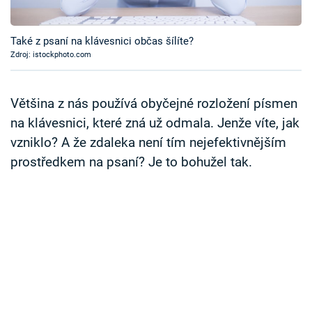
Časopis
Také z psaní na klávesnici občas šílíte?
Sledujte prima+
Zdroj: istockphoto.com
Přihlášení
Většina z nás používá obyčejné rozložení písmen
na klávesnici, které zná už odmala. Jenže víte, jak
vzniklo? A že zdaleka není tím nejefektivnějším
Sledujte nás
prostředkem na psaní? Je to bohužel tak.