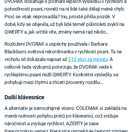
DVORAK dosahuje o poznání lepších výsledků v rychlosti a
pohodlnosti psaní, rovněž na ní lidé také dělají méně chyb.
Proč se však neprosadila? Inu, prostě přišla pozdě. V
době, kdy se objevila, už byli lidé téměř půlstoletí zvyklí na
QWERTY a, jak určitě víte, změny nemá rád nikdo…
Rozložení DVORAK s úspěchy používala i Barbara
Blackburn, světová rekordmanka v rychlosti psaní. Ta na
vrcholu sil dokázala napsat až
212 slov za minutu
. A
celkově řada výzkumů potvrzuje, že DVORAK vede k
rychlejšímu psaní nežli QWERTY. Konkrétní výsledky se
pohybují mezi čtyřmi a třiceti procenty rozdílu…
Další klávesnice
A alternativ je samozřejmě vícero. COLEMAK si zakládá na
menší nutnosti pohybu prstů po klávesnici, což snižuje
náročnost a zvyšuje rychlost. AZERTY je zase
francouzskou variací, která více respektuje četnost písmen