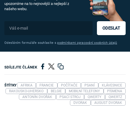
upozorníme na to nejnovější a nejlepší z
našeho webu.
ODESLAT
Odesláním formuláře souhlasíte s
podmínkami zpracování osobních údajů
SDÍLEJTE ČLÁNEK
ŠTÍTKY
AFRIKA
FRANCIE
POČÍTAČE
PSANÍ
KLÁVESNICE
RAKOUSKO-UHERSKO
BELGIE
MOBILNÍ TELEFONY
PÍSMENA
ANTONÍN DVOŘÁK
PSACÍ STROJ
QWERTY
QWERTZ
DVORAK
AUGUST DVORAK