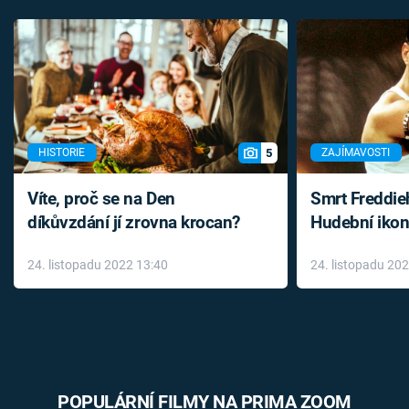
5
HISTORIE
ZAJÍMAVOSTI
Víte, proč se na Den
Smrt Freddie
díkůvzdání jí zrovna krocan?
Hudební ikon
až do konce 
24. listopadu 2022 13:40
24. listopadu 20
léky
POPULÁRNÍ FILMY NA PRIMA ZOOM