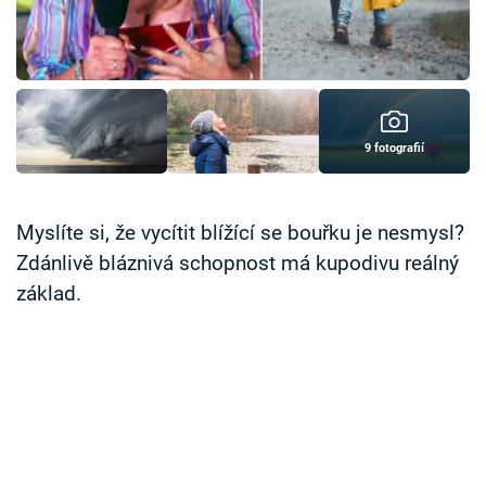
Časopis
Sledujte prima+
Přihlášení
9 fotografií
Sledujte nás
Myslíte si, že vycítit blížící se bouřku je nesmysl?
Zdánlivě bláznivá schopnost má kupodivu reálný
základ.