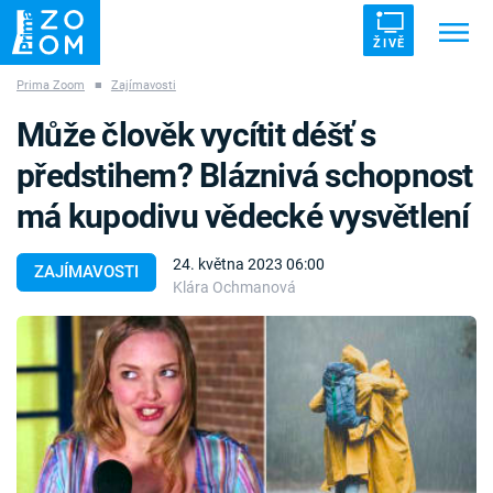
ŽIVĚ
Prima Zoom
■
Zajímavosti
Trendy:
ZRÁDCI
UFO
DRUHÁ SVĚTOVÁ VÁLKA
Může člověk vycítit déšť s
ZÁHADY
VETŘELCI DÁVNOVĚKU
předstihem? Bláznivá schopnost
má kupodivu vědecké vysvětlení
24. května 2023 06:00
ZAJÍMAVOSTI
Klára Ochmanová
Témata
Témata
Pořady
TV Program