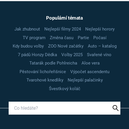
Populární témata
Jak zhubnout
Nejlepší filmy 2024
Nejlepší horory
TV program
Změna času
Partie
Počasí
Kdy budou volby
ZOO Nové začátky
Auto – katalog
7 pádů Honzy Dědka
Volby 2025
Svařené víno
Tatarák podle Pohlreicha
Aloe vera
Pěstování lichořeřišnice
Výpočet ascendentu
Tvarohové knedlíky
Nejlepší palačinky
Švestkový koláč