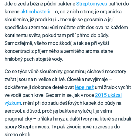
Jde o zcela běžné půdní bakterie
Streptomyces
patřící do
kmene
aktinobakterií
. To, co z nich cítíme, je organická
sloučenina, jíž produkují. Jmenuje se geosmin a její
specifickou zemitou vůni můžete cítit doslova na každém
kontinentu světa, pokud tam prší přímo do půdy.
Samozřejmě, všeho moc škodí, a tak se při vyšší
koncentraci z příjemného a zemitého aroma stane
hnilobný puch stojaté vody.
Co se týče vůně sloučeniny geosminu, čichové receptory
zvířat jsou na ni velice citlivé. Člověka nevyjímaje –
dokážeme ji dokonce detekovat
lépe, než
umí žralok vycítit
ve vodě pach krve. Geosmin se, jak v roce
2015 ukázal
výzkum
, mění při dopadu dešťových kapek do půdy na
aerosol, a důvod, proč jej bakterie vylučují, je velmi
pragmatický – přiláká hmyz a další tvory, na které se nabalí
spory Streptomyces. Ty pak živočichové roznesou do
širého okolí.