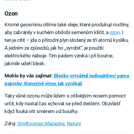
Ozon
Kromě geosminu cítíme také oleje, které produkují rostliny,
aby zabránily v suchém období semenům klíčit, a
ozon
. I
ten je cítit – jde o přírodní plyn složený ze tří atomů kyslíku.
A jedním ze způsobů, jak ho „vyrobit“, je použití
elektrického náboje. Tím pádem vzniká i při bouřce,
jakmile udeří blesk.
Mohlo by vás zajímat:
Blesky vytvářejí radioaktivní gama
paprsky. Konečně víme, jak vznikají
Taky vůně ozonu může lidem s citlivějším nosem pomoct
určit, kdy nastal čas schovat se před deštěm. Obzvlášť
když fouká vítr směrem od bouřky.
Zdroj:
Smithsonian Magazine
,
Nature