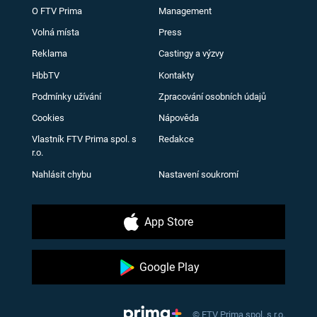
O FTV Prima
Management
Volná místa
Press
Reklama
Castingy a výzvy
HbbTV
Kontakty
Podmínky užívání
Zpracování osobních údajů
Cookies
Nápověda
Vlastník FTV Prima spol. s
Redakce
r.o.
Nahlásit chybu
Nastavení soukromí
App Store
Google Play
© FTV Prima spol. s r.o.