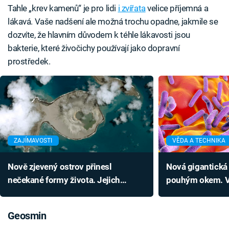
Tahle „krev kamenů“ je pro lidi
i zvířata
velice příjemná a
lákavá. Vaše nadšení ale možná trochu opadne, jakmile se
dozvíte, že hlavním důvodem k téhle lákavosti jsou
bakterie, které živočichy používají jako dopravní
prostředek.
ZAJÍMAVOSTI
VĚDA A TECHNIKA
Nově zjevený ostrov přinesl
Nová gigantická b
nečekané formy života. Jejich
pouhým okem. V
záhadu zřejmě nikdo nevyřeší
další vlastnosti
Geosmin