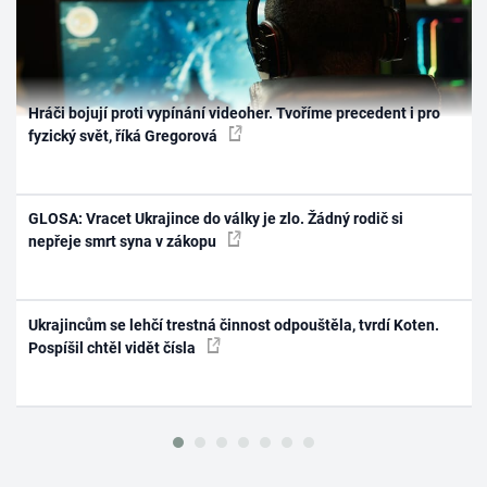
Hráči bojují proti vypínání videoher. Tvoříme precedent i pro
fyzický svět, říká Gregorová
GLOSA: Vracet Ukrajince do války je zlo. Žádný rodič si
nepřeje smrt syna v zákopu
Ukrajincům se lehčí trestná činnost odpouštěla, tvrdí Koten.
Pospíšil chtěl vidět čísla