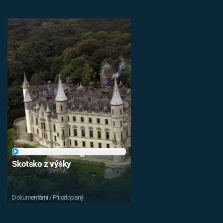
PŘEHRÁT
Skotsko z výšky
Dokumentární / Přírodopisný