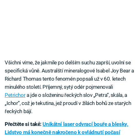
Všichni víme, že jakmile po delším suchu zaprší, uvolní se
specifická vůně. Australští mineralogové Isabel Joy Bear a
Richard Thomas tento fenomén popsali už v 60. letech
minulého století. Příjemný, sytý odér pojmenovali
Petrichor
a jde o složeninu řeckých slov „Petra“, skála, a
„Ichor“, což je tekutina, jež proudí v žilách bohů ze starých
řeckých bájí.
Přečtěte si také:
Unikátní laser odvrací bouře a blesky.
Lidstvo má konečně nakročeno k ovládnutí počasí