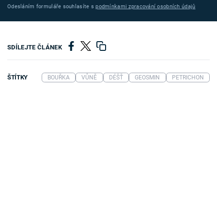
Odesláním formuláře souhlasíte s
podmínkami zpracování osobních údajů
SDÍLEJTE ČLÁNEK
ŠTÍTKY
BOUŘKA
VŮNĚ
DÉŠŤ
GEOSMIN
PETRICHON