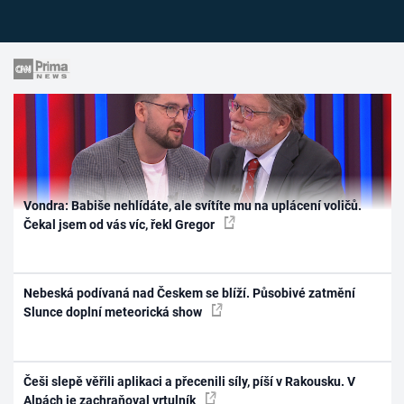
Vondra: Babiše nehlídáte, ale svítíte mu na uplácení voličů.
Čekal jsem od vás víc, řekl Gregor
Nebeská podívaná nad Českem se blíží. Působivé zatmění
Slunce doplní meteorická show
Češi slepě věřili aplikaci a přecenili síly, píší v Rakousku. V
Alpách je zachraňoval vrtulník