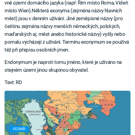
vně území domácího jazyka (např. Řím místo Roma, Vídeň
místo Wien).Některá exonyma (zejména názvy hlavních
měst) jsou v denním užívání. Jiné zeměpisné názvy (pro
češtinu zejména názvy menších německých, polských,
maďarských aj. měst anebo historické názvy) vyšly nebo
pomalu vycházejí z užívání. Termínu exonymum se používá
též při přepisu osobních jmen.
Endonymum je naproti tomu jméno, které je užíváno na
stejném území jinou skupinou obyvatel.
Text: RD
VESMÍR