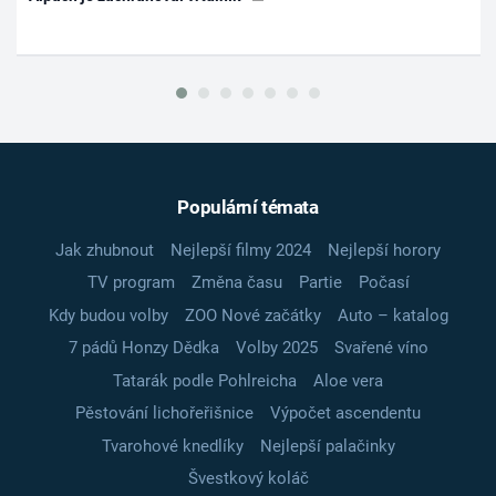
Populární témata
Jak zhubnout
Nejlepší filmy 2024
Nejlepší horory
TV program
Změna času
Partie
Počasí
Kdy budou volby
ZOO Nové začátky
Auto – katalog
7 pádů Honzy Dědka
Volby 2025
Svařené víno
Tatarák podle Pohlreicha
Aloe vera
Pěstování lichořeřišnice
Výpočet ascendentu
Tvarohové knedlíky
Nejlepší palačinky
Švestkový koláč