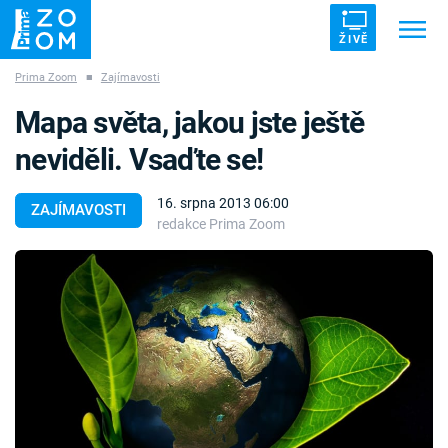
ŽIVĚ
Prima Zoom
■
Zajímavosti
Trendy:
ZRÁDCI
UFO
DRUHÁ SVĚTOVÁ VÁLKA
Mapa světa, jakou jste ještě
ZÁHADY
VETŘELCI DÁVNOVĚKU
neviděli. Vsaďte se!
16. srpna 2013 06:00
ZAJÍMAVOSTI
redakce Prima Zoom
Témata
Témata
Pořady
TV Program