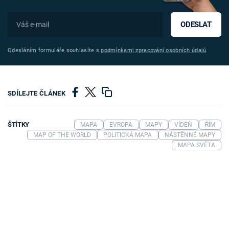
ODESLAT
Odesláním formuláře souhlasíte s
podmínkami zpracování osobních údajů
SDÍLEJTE ČLÁNEK
ŠTÍTKY
MAPA
EVROPA
MAPY
VÍDEŇ
ŘÍM
MAP OF THE WORLD
POLITICKÁ MAPA
NÁSTĚNNÉ MAPY
MAPA SVĚTA