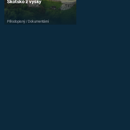
Skotsko z výšky
Přírodopisný / Dokumentární