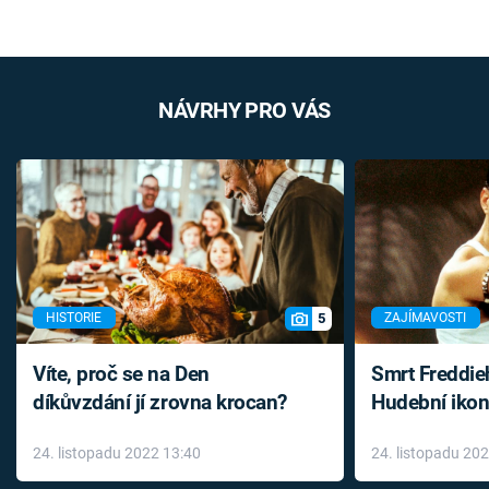
NÁVRHY PRO VÁS
5
HISTORIE
ZAJÍMAVOSTI
Víte, proč se na Den
Smrt Freddie
díkůvzdání jí zrovna krocan?
Hudební ikon
až do konce 
24. listopadu 2022 13:40
24. listopadu 20
léky