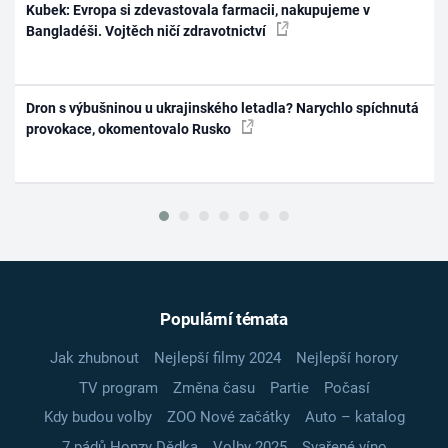
Kubek: Evropa si zdevastovala farmacii, nakupujeme v
Bangladéši. Vojtěch ničí zdravotnictví
Dron s výbušninou u ukrajinského letadla? Narychlo spíchnutá
provokace, okomentovalo Rusko
Populární témata
Jak zhubnout
Nejlepší filmy 2024
Nejlepší horory
TV program
Změna času
Partie
Počasí
Kdy budou volby
ZOO Nové začátky
Auto – katalog
7 pádů Honzy Dědka
Volby 2025
Svařené víno