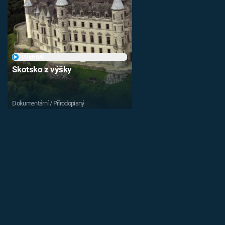
PŘEHRÁT
Skotsko z výšky
Dokumentární / Přírodopisný