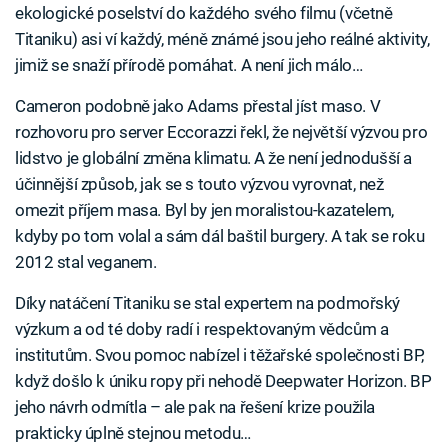
ekologické poselství do každého svého filmu (včetně
Titaniku) asi ví každý, méně známé jsou jeho reálné aktivity,
jimiž se snaží přírodě pomáhat. A není jich málo…
Cameron podobně jako Adams přestal jíst maso. V
rozhovoru pro server Eccorazzi řekl, že největší výzvou pro
lidstvo je globální změna klimatu. A že není jednodušší a
účinnější způsob, jak se s touto výzvou vyrovnat, než
omezit příjem masa. Byl by jen moralistou-kazatelem,
kdyby po tom volal a sám dál baštil burgery. A tak se roku
2012 stal veganem.
Díky natáčení Titaniku se stal expertem na podmořský
výzkum a od té doby radí i respektovaným vědcům a
institutům. Svou pomoc nabízel i těžařské společnosti BP,
když došlo k úniku ropy při nehodě Deepwater Horizon. BP
jeho návrh odmítla – ale pak na řešení krize použila
prakticky úplně stejnou metodu…