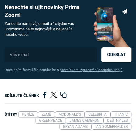
Nenechte si ujít novinky Prima
Zoom!
Zanechte nám svůj e-mail a 1x týdně vás
upozorníme na to nejnovější a nejlepší z
našeho webu.
ODESLAT
Odesláním formuláře souhlasíte s
podmínkami zpracování osobních údajů
SDÍLEJTE ČLÁNEK
ŠTÍTKY
PENÍZE
ZEMĚ
MCDONALD'S
CELEBRITA
TITANIC
GREENPEACE
JAMES CAMERON
DEŠTNÝ LES
BRYAN ADAMS
IAN SOMERHALDER