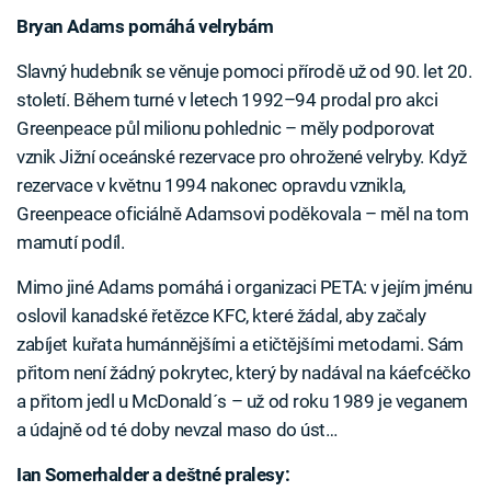
Bryan Adams pomáhá velrybám
Slavný hudebník se věnuje pomoci přírodě už od 90. let 20.
století. Během turné v letech 1992–94 prodal pro akci
Greenpeace půl milionu pohlednic – měly podporovat
vznik Jižní oceánské rezervace pro ohrožené velryby. Když
rezervace v květnu 1994 nakonec opravdu vznikla,
Greenpeace oficiálně Adamsovi poděkovala – měl na tom
mamutí podíl.
Mimo jiné Adams pomáhá i organizaci PETA: v jejím jménu
oslovil kanadské řetězce KFC, které žádal, aby začaly
zabíjet kuřata humánnějšími a etičtějšími metodami. Sám
přitom není žádný pokrytec, který by nadával na káefcéčko
a přitom jedl u McDonald´s – už od roku 1989 je veganem
a údajně od té doby nevzal maso do úst…
Ian Somerhalder a deštné pralesy: