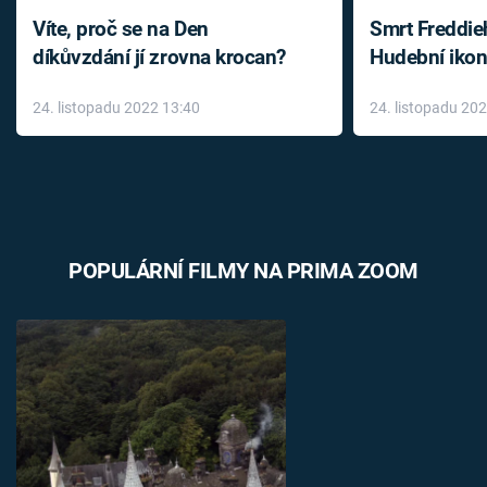
Víte, proč se na Den
Smrt Freddie
díkůvzdání jí zrovna krocan?
Hudební ikon
až do konce 
24. listopadu 2022 13:40
24. listopadu 20
léky
POPULÁRNÍ FILMY NA PRIMA ZOOM