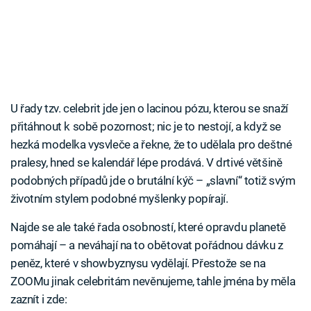
U řady tzv. celebrit jde jen o lacinou pózu, kterou se snaží
přitáhnout k sobě pozornost; nic je to nestojí, a když se
hezká modelka vysvleče a řekne, že to udělala pro deštné
pralesy, hned se kalendář lépe prodává. V drtivé většině
podobných případů jde o brutální kýč – „slavní“ totiž svým
životním stylem podobné myšlenky popírají.
Najde se ale také řada osobností, které opravdu planetě
pomáhají – a neváhají na to obětovat pořádnou dávku z
peněz, které v showbyznysu vydělají. Přestože se na
ZOOMu jinak celebritám nevěnujeme, tahle jména by měla
zaznít i zde: