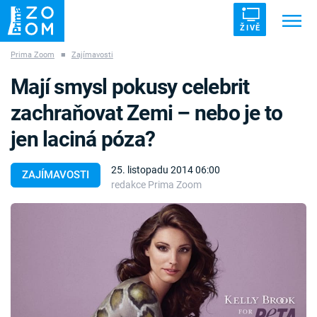
ŽIVĚ
Prima Zoom
■
Zajímavosti
Trendy:
ZRÁDCI
UFO
DRUHÁ SVĚTOVÁ VÁLKA
Mají smysl pokusy celebrit
ZÁHADY
VETŘELCI DÁVNOVĚKU
zachraňovat Zemi – nebo je to
jen laciná póza?
25. listopadu 2014 06:00
ZAJÍMAVOSTI
redakce Prima Zoom
Témata
Témata
Pořady
TV Program