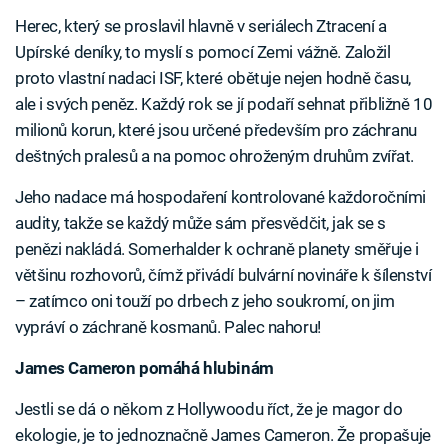
Herec, který se proslavil hlavně v seriálech Ztracení a
Upírské deníky, to myslí s pomocí Zemi vážně. Založil
proto vlastní nadaci ISF, které obětuje nejen hodně času,
ale i svých peněz. Každý rok se jí podaří sehnat přibližně 10
milionů korun, které jsou určené především pro záchranu
deštných pralesů a na pomoc ohroženým druhům zvířat.
Jeho nadace má hospodaření kontrolované každoročními
audity, takže se každý může sám přesvědčit, jak se s
penězi nakládá. Somerhalder k ochraně planety směřuje i
většinu rozhovorů, čímž přivádí bulvární novináře k šílenství
– zatímco oni touží po drbech z jeho soukromí, on jim
vypráví o záchraně kosmanů. Palec nahoru!
James Cameron pomáhá hlubinám
Jestli se dá o někom z Hollywoodu říct, že je magor do
ekologie, je to jednoznačně James Cameron. Že propašuje