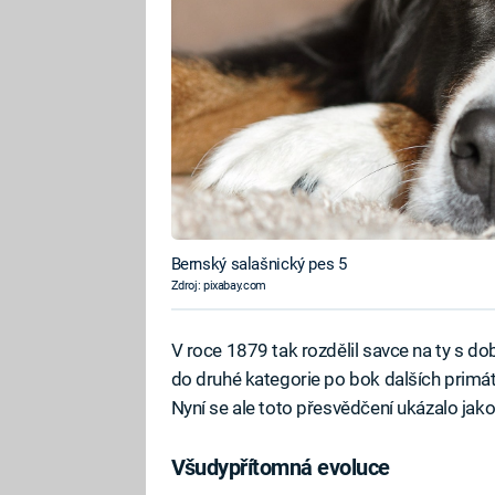
Bernský salašnický pes 5
Zdroj: pixabay.com
V roce 1879 tak rozdělil savce na ty s d
do druhé kategorie po bok dalších primátů
Nyní se ale toto přesvědčení ukázalo jako
Všudypřítomná evoluce