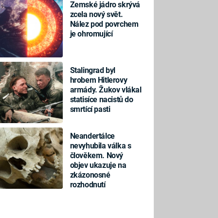
Zemské jádro skrývá
zcela nový svět.
Nález pod povrchem
je ohromující
Stalingrad byl
hrobem Hitlerovy
armády. Žukov vlákal
statisíce nacistů do
smrtící pasti
Neandertálce
nevyhubila válka s
člověkem. Nový
objev ukazuje na
zkázonosné
rozhodnutí