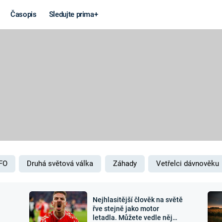
Časopis
Sledujte prima+
Věda a
Války
technika
STUDENÁ V
KORONAVIRUS
VÁLKA VE
VIETNAMU
VESMÍR
VÁLEČNÉ FI
MARS
SERIÁLY
FO
Druhá světová válka
Záhady
Vetřelci dávnověku
Nejhlasitější člověk na světě
Záhady a
Zajímav
řve stejně jako motor
letadla. Můžete vedle něj
konspirace