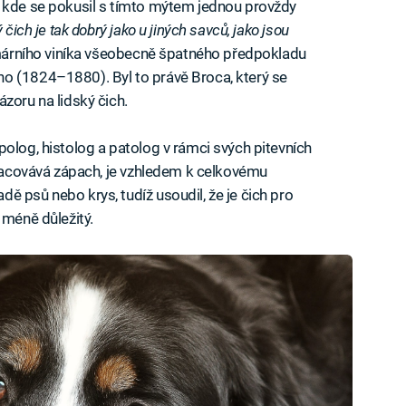
, kde se pokusil s tímto mýtem jednou provždy
 čich je tak dobrý jako u jiných savců, jako jsou
imárního viníka všeobecně špatného předpokladu
o (1824–1880). Byl to právě Broca, který se
zoru na lidský čich.
polog, histolog a patolog v rámci svých pitevních
zpracovává zápach, je vzhledem k celkovému
ě psů nebo krys, tudíž usoudil, že je čich pro
 méně důležitý.