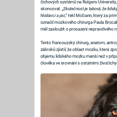
čichových systémů na Rutgers University
skoncovat. „
Skutečnost je taková, že lidský
hlodavci a psi,
“ řekl McGann, který za pr
označil mozkového chirurga Paula Brocah
měl zasloužit o prosazení nepravdivého ná
Tento francouzský chirurg, anatom, antro
zákroků zjistil, že oblast mozku, která 
objemu lidského mozku menší než v případ
člověka ve srovnání s ostatními živočichy