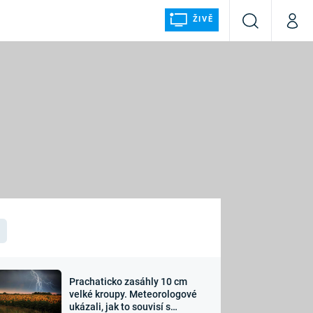
ŽIVĚ
Vyhledávání
Můj p
Prima+
ÁLKA
CNN Prima NEWS
Prima FRESH
Prima LIVING
LMY A
Prima Ženy
Prima LAJK
Prachaticko zasáhly 10 cm
osti
velké kroupy. Meteorologové
Sledujte nás
ukázali, jak to souvisí s