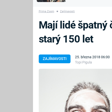
MARIE TEREZIE
vyhynuli
ADOLF HITLER
NAPOLEON
Prima Zoom
■
Zajímavosti
BONAPARTE
ATENTÁT NA
Mají lidé špatný
REINHARDA
BRITSKÁ
HEYDRICHA
KRÁLOVSKÁ
starý 150 let
RODINA
PRVNÍ SVĚTOVÁ
VÁLKA
25. března 2018 06:00
ZAJÍMAVOSTI
Topi Pigula