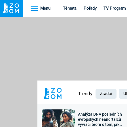
Menu
Témata
Pořady
TV Program
Cestování
Historie
HRADY A ZÁMKY
VIKINGOVÉ
HEDVÁBNÁ STEZKA
EPIDEMIE A
PANDEMIE
PŘÍRODA
STAROVĚKÝ EGYPT
Trendy:
Zrádci
U
Analýza DNA posledních
Druhá
Výročí
evropských neandrtálců
vyvrací teorii o tom, jak
světová válka