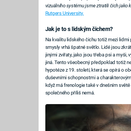
vizuálního systému jsme ztratili čich jako
Rutgers University.
Jak je to s lidským čichem?
Na kvalitu lidského čichu totiž mezi lidm
smysly vrhá špatné světlo. Lidé jsou zkrát
jinými zvířaty, jako jsou třeba psi a myši,
jiná. Tento všeobecný předpoklad totiž n
hypotéze z 19. století, která se opírá o o
duševními schopnostmi a charakterovými r
když má frenologie také v dnešním světě
společného příliš nemá.