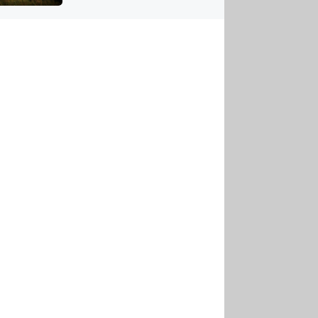
US
tornádem
RSUS
ZE A