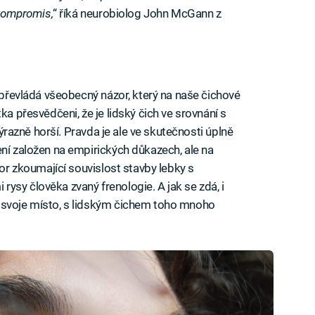
 kompromis,
“ říká neurobiolog John McGann z
i převládá všeobecný názor, který na naše čichové
ka přesvědčeni, že je lidský čich ve srovnání s
 výrazně horší. Pravda je ale ve skutečnosti úplně
ení založen na empirických důkazech, ale na
bor zkoumající souvislost stavby lebky s
ysy člověka zvaný frenologie. A jak se zdá, i
 svoje místo, s lidským čichem toho mnoho