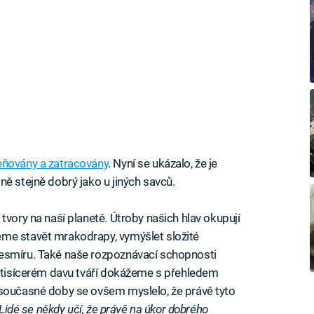
eňovány a zatracovány
. Nyní se ukázalo, že je
ě stejně dobrý jako u jiných savců.
tvory na naší planetě. Útroby našich hlav okupují
me stavět mrakodrapy, vymýšlet složité
vesmíru. Také naše rozpoznávací schopnosti
v tisícerém davu tváří dokážeme s přehledem
 současné doby se ovšem myslelo, že právě tyto
Lidé se někdy učí, že právě na úkor dobrého