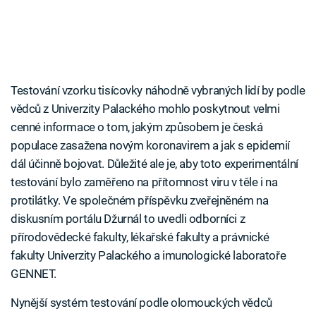
Testování vzorku tisícovky náhodně vybraných lidí by podle
vědců z Univerzity Palackého mohlo poskytnout velmi
cenné informace o tom, jakým způsobem je česká
populace zasažena novým koronavirem a jak s epidemií
dál účinně bojovat. Důležité ale je, aby toto experimentální
testování bylo zaměřeno na přítomnost viru v těle i na
protilátky. Ve společném příspěvku zveřejněném na
diskusním portálu Džurnál to uvedli odborníci z
přírodovědecké fakulty, lékařské fakulty a právnické
fakulty Univerzity Palackého a imunologické laboratoře
GENNET.
Nynější systém testování podle olomouckých vědců