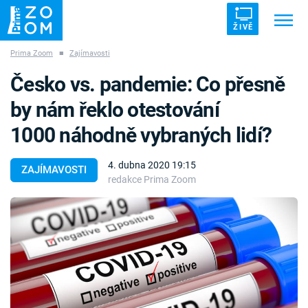
ŽIVĚ
Prima Zoom
■
Zajímavosti
Trendy:
ZRÁDCI
UFO
DRUHÁ SVĚTOVÁ VÁLKA
Česko vs. pandemie: Co přesně
ZÁHADY
VETŘELCI DÁVNOVĚKU
by nám řeklo otestování
1000 náhodně vybraných lidí?
4. dubna 2020 19:15
ZAJÍMAVOSTI
redakce Prima Zoom
Témata
Témata
Pořady
TV Program