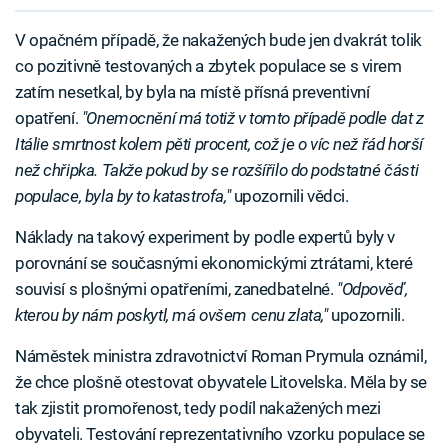
V opačném případě, že nakažených bude jen dvakrát tolik
co pozitivně testovaných a zbytek populace se s virem
zatím nesetkal, by byla na místě přísná preventivní
opatření.
"Onemocnění má totiž v tomto případě podle dat z
Itálie smrtnost kolem pěti procent, což je o víc než řád horší
než chřipka. Takže pokud by se rozšířilo do podstatné části
populace, byla by to katastrofa,"
upozornili vědci.
Náklady na takový experiment by podle expertů byly v
porovnání se současnými ekonomickými ztrátami, které
souvisí s plošnými opatřeními, zanedbatelné.
"Odpověď,
kterou by nám poskytl, má ovšem cenu zlata,"
upozornili.
Náměstek ministra zdravotnictví Roman Prymula oznámil,
že chce plošně otestovat obyvatele Litovelska. Měla by se
tak zjistit promořenost, tedy podíl nakažených mezi
obyvateli. Testování reprezentativního vzorku populace se