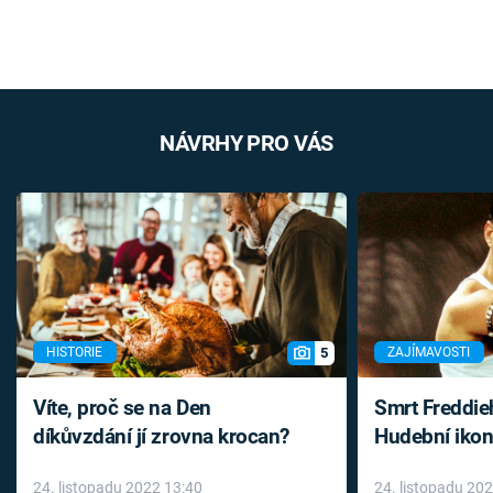
NÁVRHY PRO VÁS
5
HISTORIE
ZAJÍMAVOSTI
Víte, proč se na Den
Smrt Freddie
díkůvzdání jí zrovna krocan?
Hudební ikon
až do konce 
24. listopadu 2022 13:40
24. listopadu 20