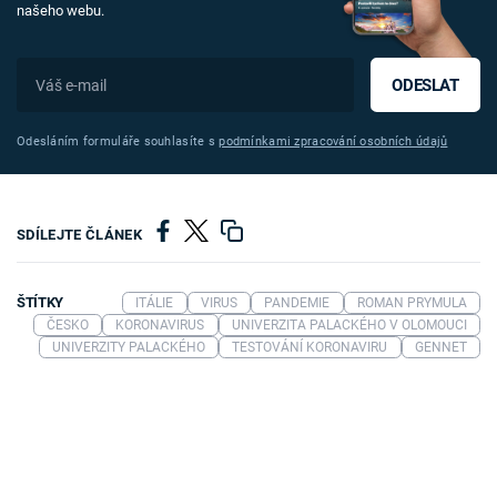
našeho webu.
ODESLAT
Odesláním formuláře souhlasíte s
podmínkami zpracování osobních údajů
SDÍLEJTE ČLÁNEK
ŠTÍTKY
ITÁLIE
VIRUS
PANDEMIE
ROMAN PRYMULA
ČESKO
KORONAVIRUS
UNIVERZITA PALACKÉHO V OLOMOUCI
UNIVERZITY PALACKÉHO
TESTOVÁNÍ KORONAVIRU
GENNET