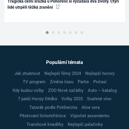
Tragická čelní srážka u Pohořelic si vyžádala dva životy. Čtyři
lidé utrpěli těžká zranění
Populární témata
Jak zhubnout
Nejlepší filmy 2024
Nejlepší horory
TV program
Změna času
Partie
Počasí
Kdy budou volby
ZOO Nové začátky
Auto – katalog
7 pádů Honzy Dědka
Volby 2025
Svařené víno
Tatarák podle Pohlreicha
Aloe vera
Pěstování lichořeřišnice
Výpočet ascendentu
Tvarohové knedlíky
Nejlepší palačinky