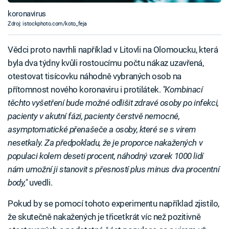
koronavirus
Zdroj: istockphoto.com/koto_feja
Vědci proto navrhli například v Litovli na Olomoucku, která
byla dva týdny kvůli rostoucímu počtu nákaz uzavřená,
otestovat tisícovku náhodně vybraných osob na
přítomnost nového koronaviru i protilátek.
"Kombinací
těchto vyšetření bude možné odlišit zdravé osoby po infekci,
pacienty v akutní fázi, pacienty čerstvě nemocné,
asymptomatické přenašeče a osoby, které se s virem
nesetkaly. Za předpokladu, že je proporce nakažených v
populaci kolem deseti procent, náhodný vzorek 1000 lidí
nám umožní ji stanovit s přesností plus minus dva procentní
body,"
uvedli.
Pokud by se pomocí tohoto experimentu například zjistilo,
že skutečně nakažených je třicetkrát víc než pozitivně