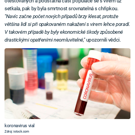
otestovaných a podstatná část populace se s virem už
setkala, pak by byla smrtnost srovnatelná s chřipkou.
"Navíc začne počet nových případů brzy klesat, protože
většina lidí si při opakovaném nakažení s virem lehce poradí.
V takovém případě by byly ekonomické škody způsobené
drastickými opatřeními neomluvitelné,"
upozornili vědci.
koronavirus vial
Zdroj: istock.com