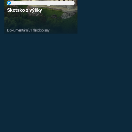
PŘEHRÁT
Skotsko z výšky
Dokumentární / Přírodopisný