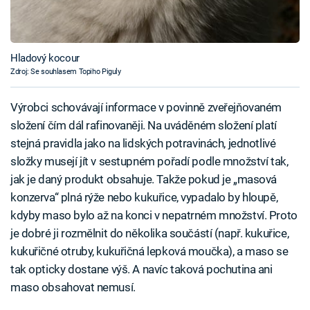
Hladový kocour
Zdroj: Se souhlasem Topiho Piguly
Výrobci schovávají informace v povinně zveřejňovaném
složení čím dál rafinovaněji. Na uváděném složení platí
stejná pravidla jako na lidských potravinách, jednotlivé
složky musejí jít v sestupném pořadí podle množství tak,
jak je daný produkt obsahuje. Takže pokud je „masová
konzerva“ plná rýže nebo kukuřice, vypadalo by hloupě,
kdyby maso bylo až na konci v nepatrném množství. Proto
je dobré ji rozmělnit do několika součástí (např. kukuřice,
kukuřičné otruby, kukuřičná lepková moučka), a maso se
tak opticky dostane výš. A navíc taková pochutina ani
maso obsahovat nemusí.