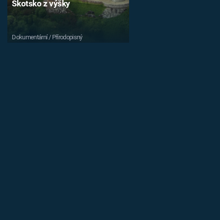
Skotsko z výšky
Dokumentární / Přírodopisný