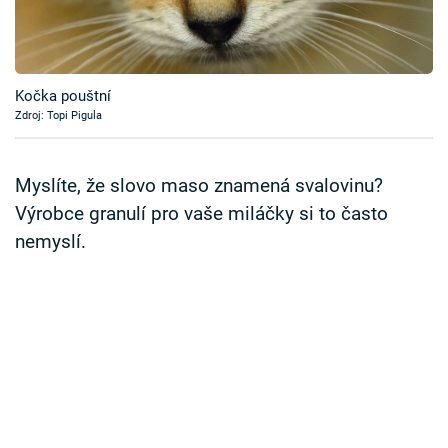
Časopis
Sledujte prima+
Kočka pouštní
Zdroj: Topi Pigula
Přihlášení
Myslíte, že slovo maso znamená svalovinu?
Sledujte nás
Výrobce granulí pro vaše miláčky si to často
nemyslí.