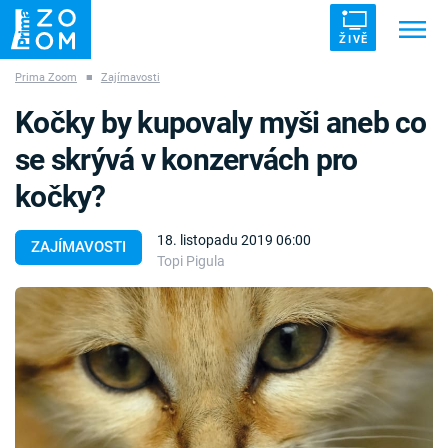
ŽIVĚ
Prima Zoom
■
Zajímavosti
Trendy:
ZRÁDCI
UFO
DRUHÁ SVĚTOVÁ VÁLKA
Kočky by kupovaly myši aneb co
ZÁHADY
VETŘELCI DÁVNOVĚKU
se skrývá v konzervách pro
kočky?
18. listopadu 2019 06:00
ZAJÍMAVOSTI
Topi Pigula
Témata
Témata
Pořady
TV Program