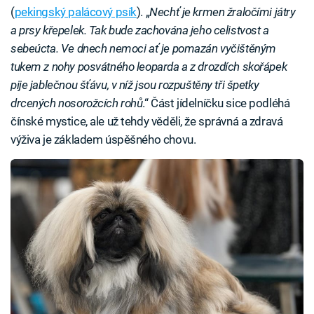
(
pekingský palácový psík
). „
Nechť je krmen žraločími játry
a prsy křepelek. Tak bude zachována jeho celistvost a
sebeúcta. Ve dnech nemoci ať je pomazán vyčištěným
tukem z nohy posvátného leoparda a z drozdích skořápek
pije jablečnou šťávu, v níž jsou rozpuštěny tři špetky
drcených nosorožcích rohů
.“ Část jídelníčku sice podléhá
čínské mystice, ale už tehdy věděli, že správná a zdravá
výživa je základem úspěšného chovu.