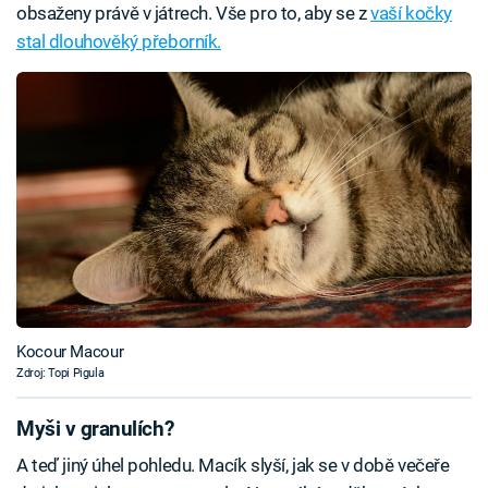
obsaženy právě v játrech. Vše pro to, aby se z
vaší kočky
stal dlouhověký přeborník.
Kocour Macour
Zdroj: Topi Pigula
Myši v granulích?
A teď jiný úhel pohledu. Macík slyší, jak se v době večeře