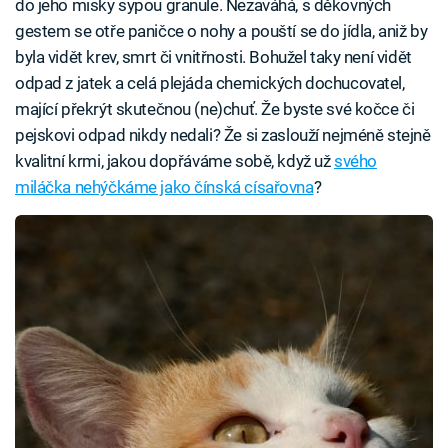
do jeho misky sypou granule. Nezaváhá, s děkovných
gestem se otře paničce o nohy a pouští se do jídla, aniž by
byla vidět krev, smrt či vnitřnosti. Bohužel taky není vidět
odpad z jatek a celá plejáda chemických dochucovatel,
mající překrýt skutečnou (ne)chuť. Že byste své kočce či
pejskovi odpad nikdy nedali? Že si zaslouží nejméně stejně
kvalitní krmi, jakou dopřáváme sobě, když už
svého
miláčka nehýčkáme jako čínská císařovna
?