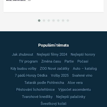
Populární témata
Jak zhubnout
Nejlepší filmy 2024
Nejlepší horory
TV program
Změna času
Partie
Počasí
Kdy budou volby
ZOO Nové začátky
Auto – katalog
7 pádů Honzy Dědka
Volby 2025
Svařené víno
Tatarák podle Pohlreicha
Aloe vera
Pěstování lichořeřišnice
Výpočet ascendentu
Tvarohové knedlíky
Nejlepší palačinky
Švestkový koláč