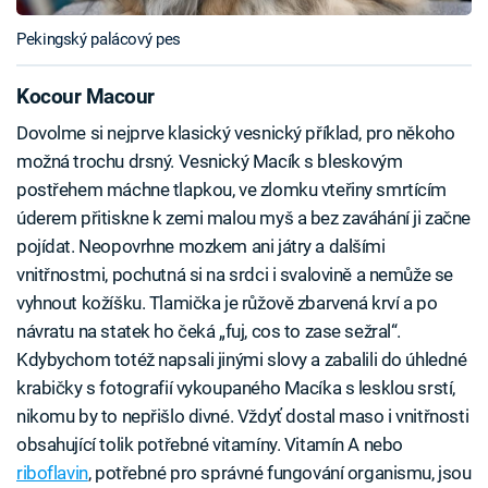
Pekingský palácový pes
Kocour Macour
Dovolme si nejprve klasický vesnický příklad, pro někoho
možná trochu drsný. Vesnický Macík s bleskovým
postřehem máchne tlapkou, ve zlomku vteřiny smrtícím
úderem přitiskne k zemi malou myš a bez zaváhání ji začne
pojídat. Neopovrhne mozkem ani játry a dalšími
vnitřnostmi, pochutná si na srdci i svalovině a nemůže se
vyhnout kožíšku. Tlamička je růžově zbarvená krví a po
návratu na statek ho čeká „fuj, cos to zase sežral“.
Kdybychom totéž napsali jinými slovy a zabalili do úhledné
krabičky s fotografií vykoupaného Macíka s lesklou srstí,
nikomu by to nepřišlo divné. Vždyť dostal maso i vnitřnosti
obsahující tolik potřebné vitamíny. Vitamín A nebo
riboflavin
, potřebné pro správné fungování organismu, jsou