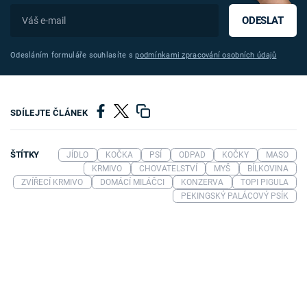
ODESLAT
Odesláním formuláře souhlasíte s
podmínkami zpracování osobních údajů
SDÍLEJTE ČLÁNEK
ŠTÍTKY
JÍDLO
KOČKA
PSÍ
ODPAD
KOČKY
MASO
KRMIVO
CHOVATELSTVÍ
MYŠ
BÍLKOVINA
ZVÍŘECÍ KRMIVO
DOMÁCÍ MILÁČCI
KONZERVA
TOPI PIGULA
PEKINGSKÝ PALÁCOVÝ PSÍK