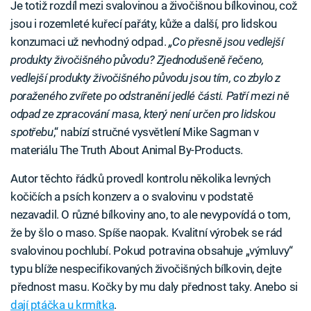
Je totiž rozdíl mezi svalovinou a živočišnou bílkovinou, což
jsou i rozemleté kuřecí pařáty, kůže a další, pro lidskou
konzumaci už nevhodný odpad.
„Co přesně jsou vedlejší
produkty živočišného původu? Zjednodušeně řečeno,
vedlejší produkty živočišného původu jsou tím, co zbylo z
poraženého zvířete po odstranění jedlé části. Patří mezi ně
odpad ze zpracování masa, který není určen pro lidskou
spotřebu
,“ nabízí stručné vysvětlení Mike Sagman v
materiálu The Truth About Animal By-Products.
Autor těchto řádků provedl kontrolu několika levných
kočičích a psích konzerv a o svalovinu v podstatě
nezavadil. O různé bílkoviny ano, to ale nevypovídá o tom,
že by šlo o maso. Spíše naopak. Kvalitní výrobek se rád
svalovinou pochlubí. Pokud potravina obsahuje „výmluvy“
typu blíže nespecifikovaných živočišných bílkovin, dejte
přednost masu. Kočky by mu daly přednost taky. Anebo si
dají ptáčka u krmítka
.