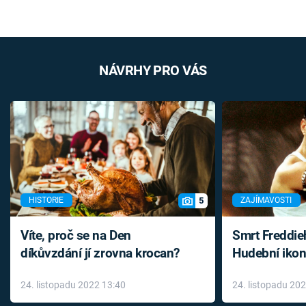
NÁVRHY PRO VÁS
5
HISTORIE
ZAJÍMAVOSTI
Víte, proč se na Den
Smrt Freddie
díkůvzdání jí zrovna krocan?
Hudební ikon
až do konce 
24. listopadu 2022 13:40
24. listopadu 20
léky