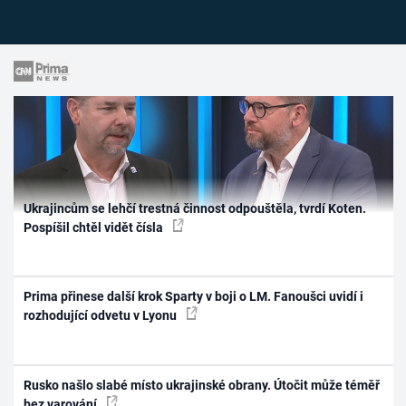
Ukrajincům se lehčí trestná činnost odpouštěla, tvrdí Koten.
Pospíšil chtěl vidět čísla
Prima přinese další krok Sparty v boji o LM. Fanoušci uvidí i
rozhodující odvetu v Lyonu
Rusko našlo slabé místo ukrajinské obrany. Útočit může téměř
bez varování