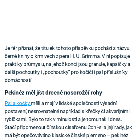
Je fér přiznat, že titulek tohoto příspěvku pochází z názvu
černé knihy o krmivech z pera H. U. Grimma. V ní popisuje
praktiky průmyslu, na jehož konci jsou granule, kapsičky a
další pochoutky i „pochoutky“ pro kočičí i psí příslušníky
domácností.
Pekinéz měl jíst drcené nosorožčí rohy
Psi a kočky
měli a mají v lidské společnosti výsadní
postavení, nesrovnatelné například s křečky či akvarijními
rybičkami. Bylo to tak v minulosti a je tomu tak i dnes.
Stačí připomenout čínskou císařovnu Cch´-si a její rady, jak
má být opečováváno klasické čínské plemeno – pekinéz