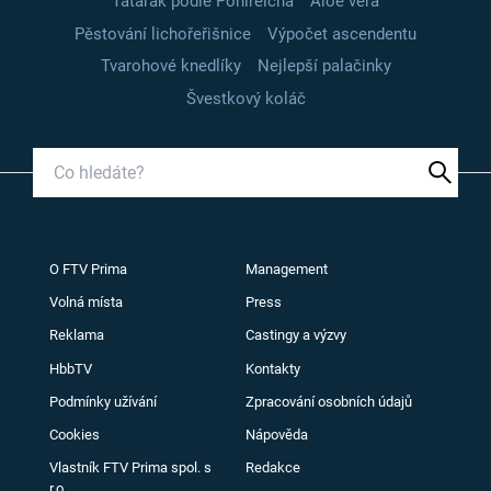
Tatarák podle Pohlreicha
Aloe vera
Pěstování lichořeřišnice
Výpočet ascendentu
Tvarohové knedlíky
Nejlepší palačinky
Švestkový koláč
O FTV Prima
Management
Volná místa
Press
Reklama
Castingy a výzvy
HbbTV
Kontakty
Podmínky užívání
Zpracování osobních údajů
Cookies
Nápověda
Vlastník FTV Prima spol. s
Redakce
r.o.