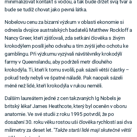
minimalizovat kontakt s vodou, a tak bude držet svůj tvar a
bude se tudíž chovat jako pevná látka.
Nobelovu cenu za bizarní výzkum v oblasti ekonomie si
odnesla dvojice australských badatelů Matthew Rockloff a
Nancy Greer, kteří zjišťovali, zda setkání člověka s živým
krokodýlem posílí jeho odvahu a tím zvýší jeho ochotu ke
gamblingu. Při výzkumu vyzývali návštěvníky krokodýlí
farmy v Queenslandu, aby podrželi metr dlouhého
krokodýla. Ti, kteří k tomu svolili, pak sázeli větší částky –
pokud tedy nebyli ve špatné náladě. Pak naopak sázeli
méně než lidé, kteří krokodýla v rukou neměli.
Dalším laureátem jedné z cen takzvaných Ig Nobels je
britský lékař James Heathcote, který byl oceněn v oboru
anatomie. Ve své studii z roku 1995 potvrdil, že po
dosažení 30. roku věku rostou uši člověka rychlostí asi dva
milimetry za deset let. "
Takže starší lidé mají skutečně větší