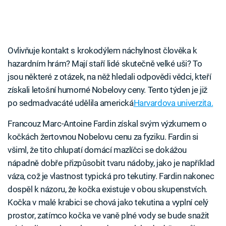
Ovlivňuje kontakt s krokodýlem náchylnost člověka k
hazardním hrám? Mají staří lidé skutečně velké uši? To
jsou některé z otázek, na něž hledali odpovědi vědci, kteří
získali letošní humorné Nobelovy ceny. Tento týden je již
po sedmadvacáté udělila americká
Harvardova univerzita.
Francouz Marc-Antoine Fardin získal svým výzkumem o
kočkách žertovnou Nobelovu cenu za fyziku. Fardin si
všiml, že tito chlupatí domácí mazlíčci se dokážou
nápadně dobře přizpůsobit tvaru nádoby, jako je například
váza, což je vlastnost typická pro tekutiny. Fardin nakonec
dospěl k názoru, že kočka existuje v obou skupenstvích.
Kočka v malé krabici se chová jako tekutina a vyplní celý
prostor, zatímco kočka ve vaně plné vody se bude snažit