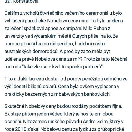
uši
," konstatoval.
Dalším z vrcholů čtvrtečního večerního ceremoniálu bylo
vyhlášení parodické Nobelovy ceny míru. Ta byla udělena
za léčení spánkové apnoe a chrápání. Milo Puhan z
univerzity ve švýcarském městě Curych přišel na to, že
pomoc přináší hra na didgeridoo, hudební nástroj
australských domorodců. A proč by za to měla být
udělena právě Nobelova cena za mír? Protože tato léčebná
metoda "také zlepšuje kvalitu spánku partnerů".
Tito a další laureáti dostali od poroty peněžitou odměnu ve
výši deseti bilionů dolarů. Cena byla ovšem vyplacena v
prakticky bezcenných zimbabwských bankovkách.
Skutečné Nobelovy ceny budou rozdány počátkem října.
Existuje přitom jeden vědec, který je nositelem obou
ocenění. Nizozemec ruského původu Andre Geim, který v
roce 2010 získal Nobelovu cenu za fyziku za průkopnické