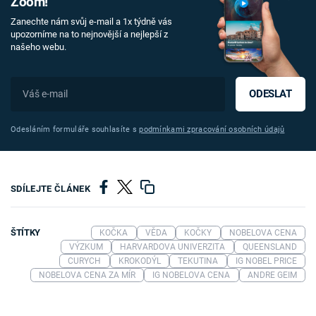
Zoom!
Zanechte nám svůj e-mail a 1x týdně vás
upozorníme na to nejnovější a nejlepší z
našeho webu.
ODESLAT
Odesláním formuláře souhlasíte s
podmínkami zpracování osobních údajů
SDÍLEJTE ČLÁNEK
ŠTÍTKY
KOČKA
VĚDA
KOČKY
NOBELOVA CENA
VÝZKUM
HARVARDOVA UNIVERZITA
QUEENSLAND
CURYCH
KROKODÝL
TEKUTINA
IG NOBEL PRICE
NOBELOVA CENA ZA MÍR
IG NOBELOVA CENA
ANDRE GEIM