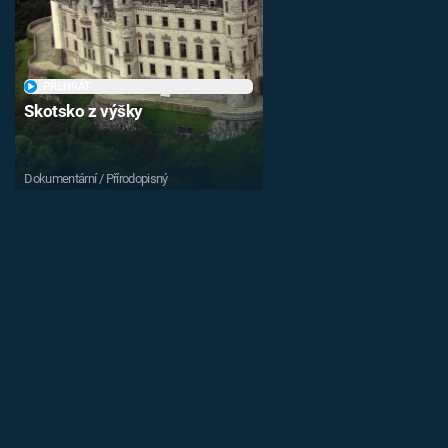
PŘEHRÁT
Skotsko z výšky
Dokumentární / Přírodopisný