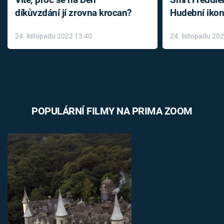
Víte, proč se na Den
Smrt Freddie
díkůvzdání jí zrovna krocan?
Hudební ikon
až do konce 
24. listopadu 2022 13:40
24. listopadu 20
léky
POPULÁRNÍ FILMY NA PRIMA ZOOM