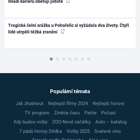
mladí kariéru obětují jistotě
Tragická čelní srážka u Pohořelic si vyžádala dva životy. Čtyři
lidé utrpěli těžká zranění
Populární témata
Jak zhubnout
Nejlepší filmy 2024
Nejlepší horory
TV program
Změna času
Partie
Počasí
Kdy budou volby
ZOO Nové začátky
Auto – katalog
7 pádů Honzy Dědka
Volby 2025
Svařené víno