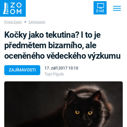
ŽIVĚ
Prima Zoom
■
Zajímavosti
Trendy:
ZRÁDCI
UFO
DRUHÁ SVĚTOVÁ VÁLKA
Kočky jako tekutina? I to je
ZÁHADY
VETŘELCI DÁVNOVĚKU
předmětem bizarního, ale
oceněného vědeckého výzkumu
17. září 2017 10:10
ZAJÍMAVOSTI
Topi Pigula
Témata
Témata
Pořady
TV Program