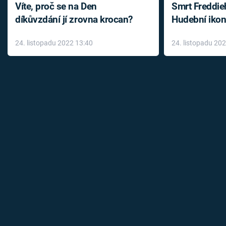
Víte, proč se na Den
Smrt Freddie
díkůvzdání jí zrovna krocan?
Hudební ikon
až do konce 
24. listopadu 2022 13:40
24. listopadu 20
léky