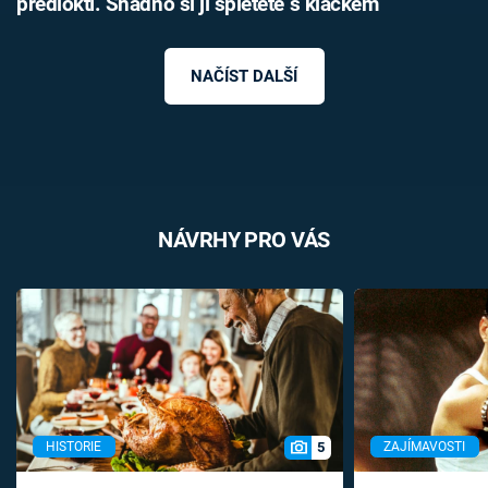
předloktí. Snadno si ji spletete s klackem
NAČÍST DALŠÍ
NÁVRHY PRO VÁS
5
HISTORIE
ZAJÍMAVOSTI