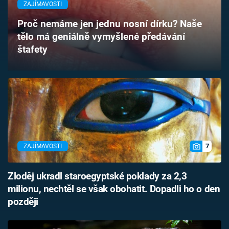
ZAJÍMAVOSTI
Časopis
Proč nemáme jen jednu nosní dírku? Naše
Sledujte prima+
tělo má geniálně vymyšlené předávání
štafety
Přihlášení
Sledujte nás
7
ZAJÍMAVOSTI
Zloděj ukradl staroegyptské poklady za 2,3
milionu, nechtěl se však obohatit. Dopadli ho o den
později