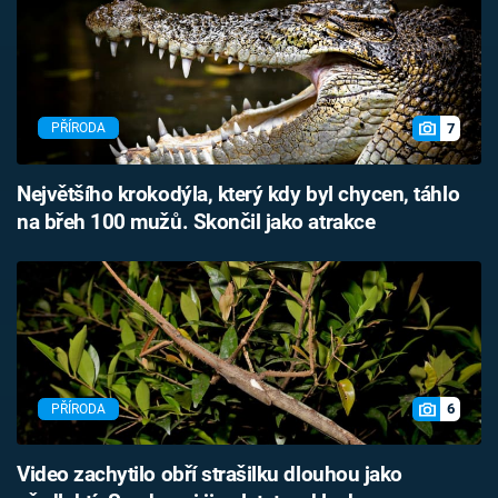
7
PŘÍRODA
Největšího krokodýla, který kdy byl chycen, táhlo
na břeh 100 mužů. Skončil jako atrakce
6
PŘÍRODA
Video zachytilo obří strašilku dlouhou jako