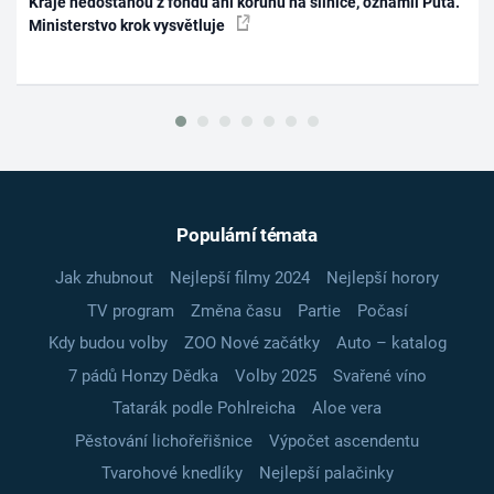
Kraje nedostanou z fondu ani korunu na silnice, oznámil Půta.
Ministerstvo krok vysvětluje
Populární témata
Jak zhubnout
Nejlepší filmy 2024
Nejlepší horory
TV program
Změna času
Partie
Počasí
Kdy budou volby
ZOO Nové začátky
Auto – katalog
7 pádů Honzy Dědka
Volby 2025
Svařené víno
Tatarák podle Pohlreicha
Aloe vera
Pěstování lichořeřišnice
Výpočet ascendentu
Tvarohové knedlíky
Nejlepší palačinky