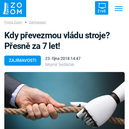
ŽIVĚ
Prima Zoom
■
Zajímavosti
Trendy:
ZRÁDCI
UFO
DRUHÁ SVĚTOVÁ VÁLKA
Kdy převezmou vládu stroje?
ZÁHADY
VETŘELCI DÁVNOVĚKU
Přesně za 7 let!
23. října 2018 14:47
ZAJÍMAVOSTI
Mojmír Sedláček
Témata
Témata
Pořady
TV Program