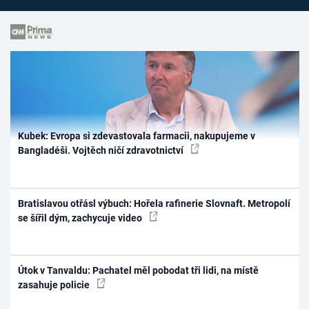
Kubek: Evropa si zdevastovala farmacii, nakupujeme v
Bangladéši. Vojtěch ničí zdravotnictví
Bratislavou otřásl výbuch: Hořela rafinerie Slovnaft. Metropolí
se šířil dým, zachycuje video
Útok v Tanvaldu: Pachatel měl pobodat tři lidi, na místě
zasahuje policie