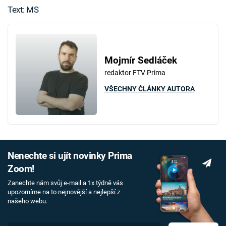
Text: MS
Mojmír Sedláček
redaktor FTV Prima
VŠECHNY ČLÁNKY AUTORA
Nenechte si ujít novinky Prima
Zoom!
Zanechte nám svůj e-mail a 1x týdně vás
upozorníme na to nejnovější a nejlepší z
našeho webu.