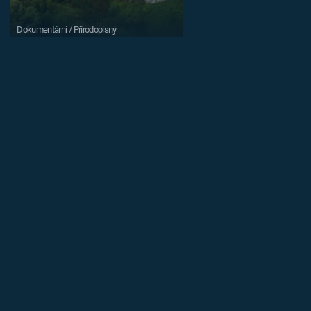
Dokumentární / Přírodopisný