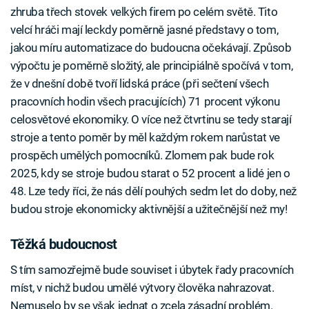
zhruba třech stovek velkých firem po celém světě. Tito
velcí hráči mají leckdy poměrně jasné představy o tom,
jakou míru automatizace do budoucna očekávají. Způsob
výpočtu je poměrně složitý, ale principiálně spočívá v tom,
že v dnešní době tvoří lidská práce (při sečtení všech
pracovních hodin všech pracujících) 71 procent výkonu
celosvětové ekonomiky. O více než čtvrtinu se tedy starají
stroje a tento poměr by měl každým rokem narůstat ve
prospěch umělých pomocníků. Zlomem pak bude rok
2025, kdy se stroje budou starat o 52 procent a lidé jen o
48. Lze tedy říci, že nás dělí pouhých sedm let do doby, než
budou stroje ekonomicky aktivnější a užitečnější než my!
Těžká budoucnost
S tím samozřejmě bude souviset i úbytek řady pracovních
míst, v nichž budou umělé výtvory člověka nahrazovat.
Nemuselo by se však jednat o zcela zásadní problém.