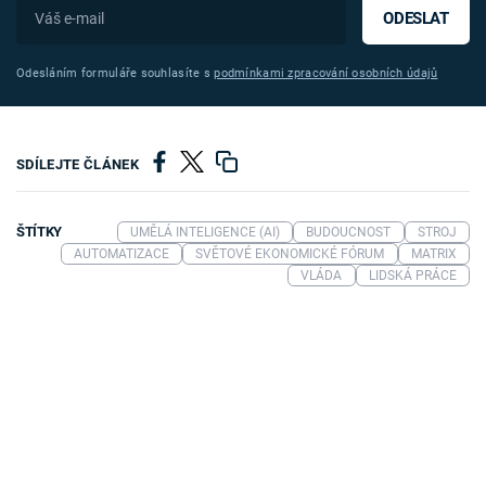
ODESLAT
Odesláním formuláře souhlasíte s
podmínkami zpracování osobních údajů
SDÍLEJTE ČLÁNEK
ŠTÍTKY
UMĚLÁ INTELIGENCE (AI)
BUDOUCNOST
STROJ
AUTOMATIZACE
SVĚTOVÉ EKONOMICKÉ FÓRUM
MATRIX
VLÁDA
LIDSKÁ PRÁCE