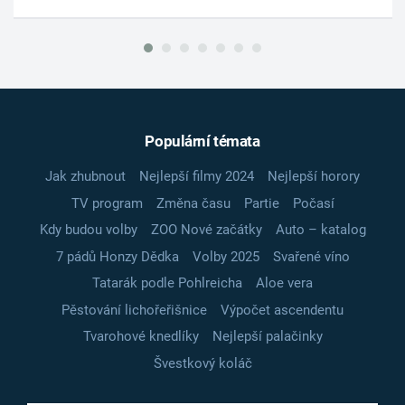
Populární témata
Jak zhubnout
Nejlepší filmy 2024
Nejlepší horory
TV program
Změna času
Partie
Počasí
Kdy budou volby
ZOO Nové začátky
Auto – katalog
7 pádů Honzy Dědka
Volby 2025
Svařené víno
Tatarák podle Pohlreicha
Aloe vera
Pěstování lichořeřišnice
Výpočet ascendentu
Tvarohové knedlíky
Nejlepší palačinky
Švestkový koláč