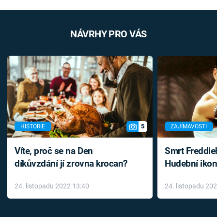
NÁVRHY PRO VÁS
5
HISTORIE
ZAJÍMAVOSTI
Víte, proč se na Den
Smrt Freddie
díkůvzdání jí zrovna krocan?
Hudební ikon
až do konce 
24. listopadu 2022 13:40
24. listopadu 20
léky