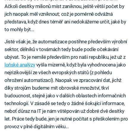
Ačkoli desítky milionů míst zaniknou, ještě větší počet by
jich naopak měl vzniknout; což je poměrně odvážná
představa, když dnes téměř ani nedokážeme určit, jaké by
to mohly být…
Jisté však je, že automatizace postihne především výrobní
sektor, dělníků v továrnách tedy bude podle očekávání
ubývat. To je nemilé především pro naši republiku, jež už z
loňské analýzy
vyšla mizerně, když byla vyhodnocena jako
nejrizikovější ze všech evropských států (z pohledu
ohrožení automatizací). Naopak ve zpracování dat, jichž
díky strojům budeme mít obrovské množství, tkví
budoucnost, stejně jako v dalších oblastech informačních
technologií. V zásadě se tedy o žádné šokující informace,
neboť důraz na IT je nám vštěpován už dobré dvě desítky
let. Práce tedy bude, jen je nutné počítat s přeškolením pro
provoz v plně digitálním věku...