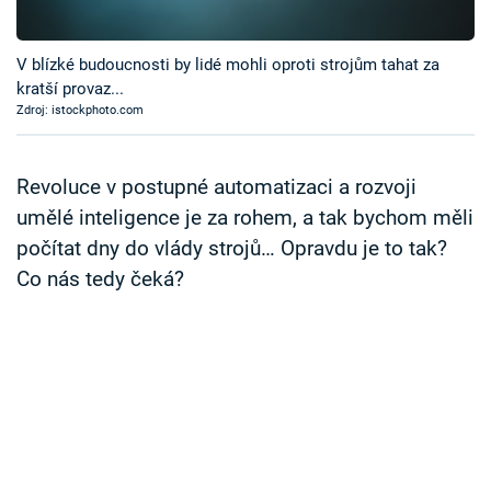
Časopis
V blízké budoucnosti by lidé mohli oproti strojům tahat za
Sledujte prima+
kratší provaz...
Zdroj: istockphoto.com
Přihlášení
Revoluce v postupné automatizaci a rozvoji
umělé inteligence je za rohem, a tak bychom měli
Sledujte nás
počítat dny do vlády strojů… Opravdu je to tak?
Co nás tedy čeká?