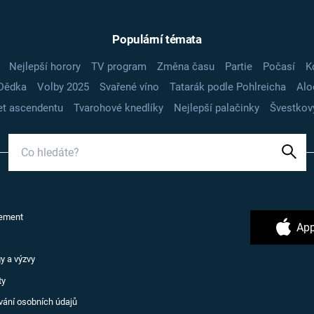
Populární témata
Nejlepší horory
TV program
Změna času
Partie
Počasí
K
Dědka
Volby 2025
Svařené víno
Tatarák podle Pohlreicha
Alo
t ascendentu
Tvarohové knedlíky
Nejlepší palačinky
Švestkov
ement
App
y a výzvy
ty
vání osobních údajů