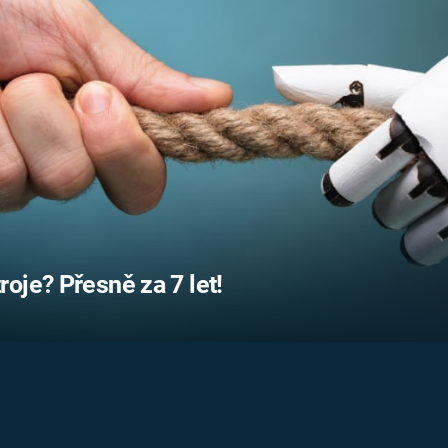
FILMY VERS
REALITA
UFO A
MIMOZEMŠŤANÉ
HORORY VE
REALITA
UTAJENÉ PŘÍBĚHY
ČESKÝCH DĚJIN
OPTICKÉ ILU
KLAMY
ALTERNATIVNÍ
HISTORIE
oje? Přesně za 7 let!