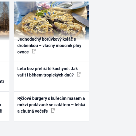
Jednoduchý borůvkový koláč s
drobenkou – vláčný moučník plný
ovoce
Léto bez přehřáté kuchyně. Jak
vařit i během tropických dnů?
atr
Rýžové burgery s kuřecím masem a
o
mrkví podávané se salátem – lehká
ně
a chutná večeře