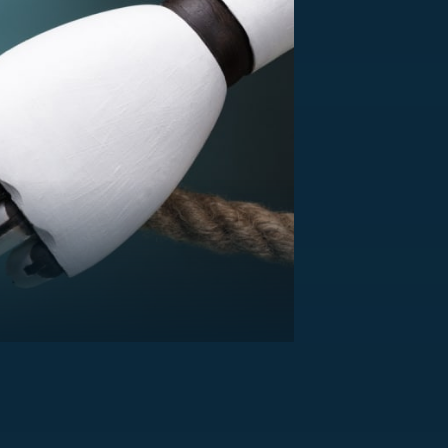
US
RSUS
ZE A