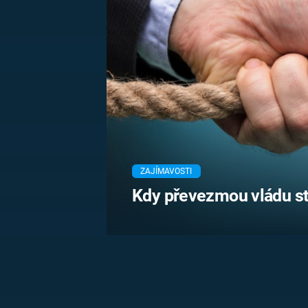
MARIE TEREZIE
ADOLF HITLER
NAPOLEON
BONAPARTE
ATENTÁT NA
REINHARDA
BRITSKÁ
HEYDRICHA
KRÁLOVSKÁ
RODINA
PRVNÍ SVĚTOVÁ
VÁLKA
ZAJÍMAVOSTI
Kdy převezmou vládu str