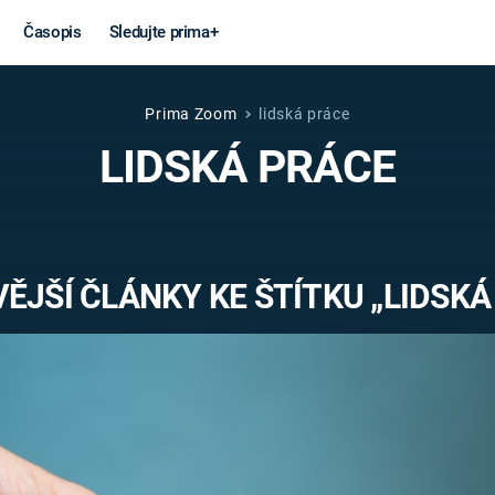
Časopis
Sledujte prima+
Prima Zoom
lidská práce
Věda a
Války
LIDSKÁ PRÁCE
technika
STUDENÁ V
KORONAVIRUS
VÁLKA VE
VIETNAMU
VESMÍR
ĚJŠÍ ČLÁNKY KE ŠTÍTKU „LIDSKÁ
VÁLEČNÉ FI
MARS
SERIÁLY
Záhady a
Zajímav
konspirace