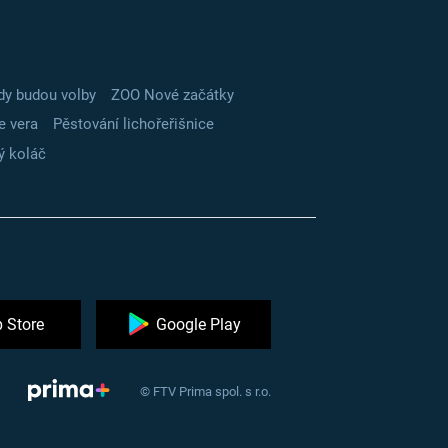
dy budou volby
ZOO Nové začátky
e vera
Pěstování lichořeřišnice
ý koláč
 Store
Google Play
© FTV Prima spol. s r.o.