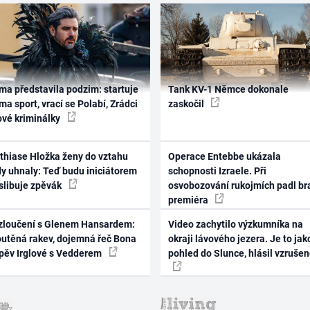
ma představila podzim: startuje
Tank KV-1 Němce dokonale
ma sport, vrací se Polabí, Zrádci
zaskočil
ové kriminálky
thiase Hložka ženy do vztahu
Operace Entebbe ukázala
dy uhnaly: Teď budu iniciátorem
schopnosti Izraele. Při
 slibuje zpěvák
osvobozování rukojmích padl br
premiéra
zloučení s Glenem Hansardem:
Video zachytilo výzkumníka na
outěná rakev, dojemná řeč Bona
okraji lávového jezera. Je to jak
zpěv Irglové s Vedderem
pohled do Slunce, hlásil vzruše