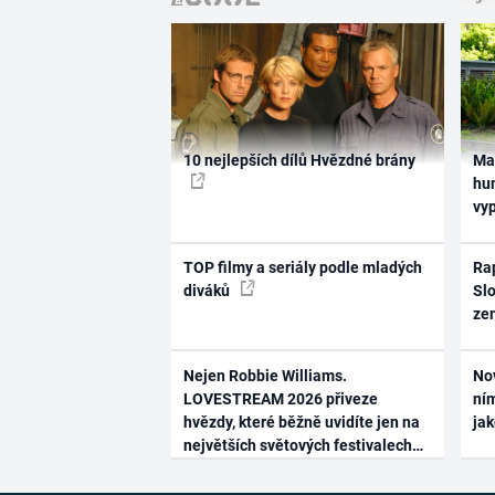
10 nejlepších dílů Hvězdné brány
Ma
hum
vy
TOP filmy a seriály podle mladých
Rap
diváků
Slo
ze
Nejen Robbie Williams.
No
LOVESTREAM 2026 přiveze
ním
hvězdy, které běžně uvidíte jen na
ja
největších světových festivalech