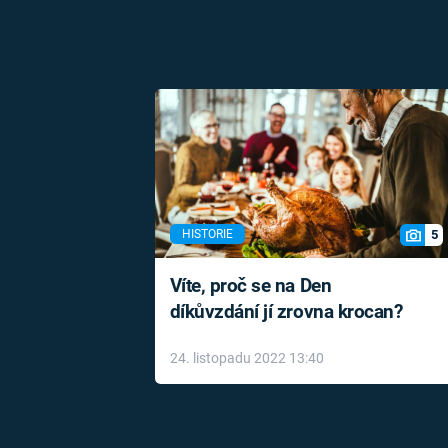
5
HISTORIE
Víte, proč se na Den
díkůvzdání jí zrovna krocan?
24. listopadu 2022 13:40