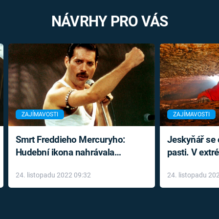
NÁVRHY PRO VÁS
ZAJÍMAVOSTI
ZAJÍMAVOSTI
Smrt Freddieho Mercuryho:
Jeskyňář se c
Hudební ikona nahrávala
pasti. V ext
až do konce života a odmítala
prožil noční
24. listopadu 2022 09:32
24. listopadu 20
léky
klaustrofobi