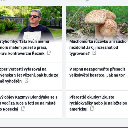
rtyho frky: Táta kvůli mému
Muchomůrku růžovku ani sucho
oru málem přišel o práci,
nezdolá! Jak ji rozeznat od
práví kontroverzní Řezník
tygrované?
per Vercetti vyfasoval na
V srpnu nezapomeňte přesadit
vensku 5 let vězení, pak bude ze
velkokvěté kosatce. Jak na to?
mě vyhoštěn
vý objev Kazmy? Blondýnka se s
Přerostlé okurky? Zkuste
 vodí za ruce a fotí se na místě
rychlokvašky nebo je naložte po
ko Rosecká
americku!