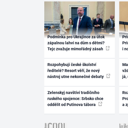
Podmínka pro Ukrajince za útok
Pri
zápalnou lahví na dům s dětmi?
Pri
Tejc zvažuje mimořádný zásah
i n
Rozpohybují české školství
Ma
ředitelé? Resort věří, že nový
vž
nástroj utne nekonečné debaty
já,
Zelenskyj navštíví tradičního
Ro
ruského spojence: Srbsko chce
Pr
oddělit od Putinova tábora
a 