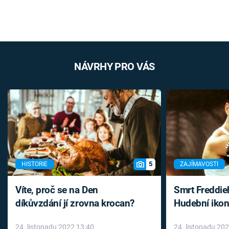
NÁVRHY PRO VÁS
5
HISTORIE
ZAJÍMAVOSTI
Víte, proč se na Den
Smrt Freddie
díkůvzdání jí zrovna krocan?
Hudební ikon
až do konce 
24. listopadu 2022 13:40
24. listopadu 20