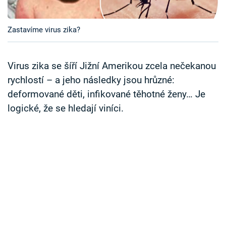
Časopis
Zastavíme virus zika?
Sledujte prima+
Přihlášení
Virus zika se šíří Jižní Amerikou zcela nečekanou
rychlostí – a jeho následky jsou hrůzné:
deformované děti, infikované těhotné ženy… Je
Sledujte nás
logické, že se hledají viníci.