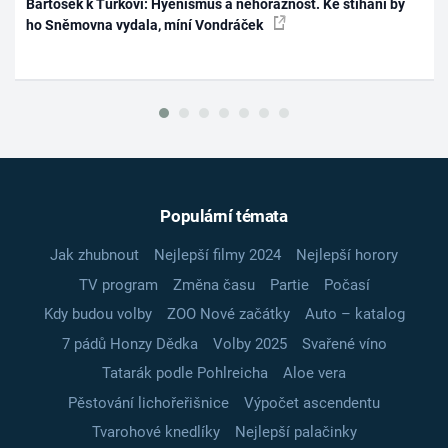
Bartošek k Turkovi: Hyenismus a nehoráznost. Ke stíhání by
ho Sněmovna vydala, míní Vondráček
Populární témata
Jak zhubnout
Nejlepší filmy 2024
Nejlepší horory
TV program
Změna času
Partie
Počasí
Kdy budou volby
ZOO Nové začátky
Auto – katalog
7 pádů Honzy Dědka
Volby 2025
Svařené víno
Tatarák podle Pohlreicha
Aloe vera
Pěstování lichořeřišnice
Výpočet ascendentu
Tvarohové knedlíky
Nejlepší palačinky