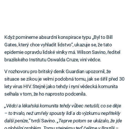
Když pomineme absurdní konspirace typu „Byl to Bill
Gates, který chce vyhladit lidstvo“, ukazuje se, že tato
epidemie opravdu lidské viníky má. Wilson Savino, ředitel
brazilského Institutu Oswalda Cruze, viní vědce.
V rozhovoru pro britský deník Guardian upozornil, že
situace se zikou je velmi podobná tomu, jak se šířil před 30
lety virus HIV. Stejně jako tehdy i nyní vědecká komunita
selhala v tom, že ho naprosto podcenila.
„Vědci a lékařská komunita tehdy vůbec netušili, co se děje
– to trvalo, než umřely spousty lidí a do výzkumu nepřitekly
další peníze,“
tvrdí Savino.
„Teprve potom se ukázalo, že jde
o globální problém. Tomu stejnému teď čelíme v Brazílii –