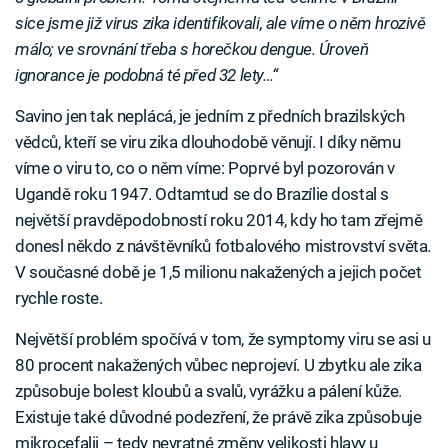
sice jsme již virus zika identifikovali, ale víme o něm hrozivě
málo; ve srovnání třeba s horečkou dengue. Úroveň
ignorance je podobná té před 32 lety…“
Savino jen tak neplácá, je jedním z předních brazilských
vědců, kteří se viru zika dlouhodobě věnují. I díky němu
víme o viru to, co o něm víme: Poprvé byl pozorován v
Ugandě roku 1947. Odtamtud se do Brazílie dostal s
největší pravděpodobností roku 2014, kdy ho tam zřejmě
donesl někdo z návštěvníků fotbalového mistrovství světa.
V současné době je 1,5 milionu nakažených a jejich počet
rychle roste.
Největší problém spočívá v tom, že symptomy viru se asi u
80 procent nakažených vůbec neprojeví. U zbytku ale zika
způsobuje bolest kloubů a svalů, vyrážku a pálení kůže.
Existuje také důvodné podezření, že právě zika způsobuje
mikrocefalii – tedy nevratné změny velikosti hlavy u