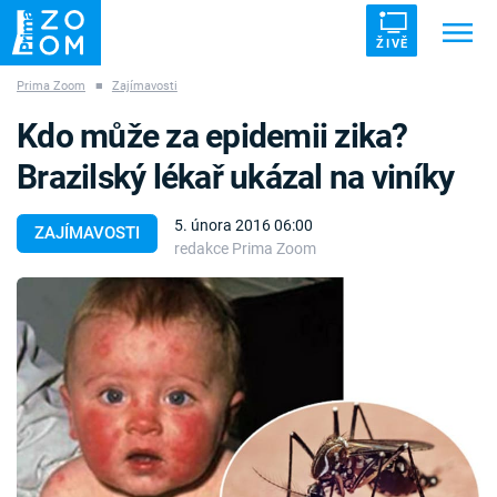
ŽIVĚ
Prima Zoom
■
Zajímavosti
Trendy:
ZRÁDCI
UFO
DRUHÁ SVĚTOVÁ VÁLKA
Kdo může za epidemii zika?
ZÁHADY
VETŘELCI DÁVNOVĚKU
Brazilský lékař ukázal na viníky
5. února 2016 06:00
ZAJÍMAVOSTI
redakce Prima Zoom
Témata
Témata
Pořady
TV Program