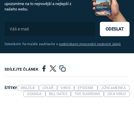
upozorníme na to nejnovější a nejlepší z
našeho webu.
ODESLAT
Odesláním formuláře souhlasíte s
podmínkami zpracování osobních údajů
SDÍLEJTE ČLÁNEK
ŠTÍTKY
BRAZÍLIE
LÉKAŘ
VIRUS
EPIDEMIE
JIŽNÍ AMERIKA
UGANDA
BILL GATES
THE GUARDIAN
ZIKA VIRUS