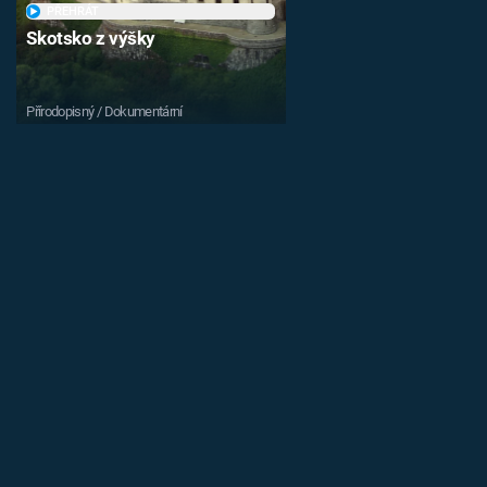
PŘEHRÁT
Skotsko z výšky
Přírodopisný / Dokumentární