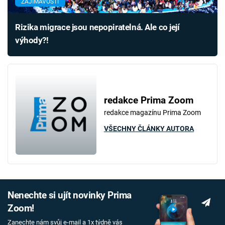
ZAJÍMAVOSTI
Rizika migrace jsou nepopiratelná. Ale co její
výhody?!
redakce Prima Zoom
redakce magazínu Prima Zoom
VŠECHNY ČLÁNKY AUTORA
Nenechte si ujít novinky Prima
Zoom!
Zanechte nám svůj e-mail a 1x týdně vás