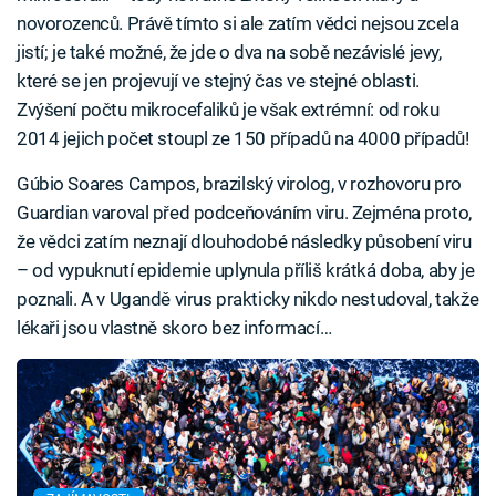
novorozenců. Právě tímto si ale zatím vědci nejsou zcela
jistí; je také možné, že jde o dva na sobě nezávislé jevy,
které se jen projevují ve stejný čas ve stejné oblasti.
Zvýšení počtu mikrocefaliků je však extrémní: od roku
2014 jejich počet stoupl ze 150 případů na 4000 případů!
Gúbio Soares Campos, brazilský virolog, v rozhovoru pro
Guardian varoval před podceňováním viru. Zejména proto,
že vědci zatím neznají dlouhodobé následky působení viru
– od vypuknutí epidemie uplynula příliš krátká doba, aby je
poznali. A v Ugandě virus prakticky nikdo nestudoval, takže
lékaři jsou vlastně skoro bez informací…