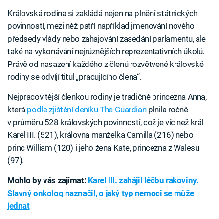
Královská rodina si zakládá nejen na plnění státnických
povinností, mezi něž patří například jmenování nového
předsedy vlády nebo zahajování zasedání parlamentu, ale
také na vykonávání nejrůznějších reprezentativních úkolů.
Právě od nasazení každého z členů rozvětvené královské
rodiny se odvíjí titul „pracujícího člena“.
Nejpracovitější členkou rodiny je tradičně princezna Anna,
která
podle zjištění deníku The Guardian
plnila ročně
v průměru 528 královských povinností, což je víc než král
Karel III. (521), královna manželka Camilla (216) nebo
princ William (120) i jeho žena Kate, princezna z Walesu
(97).
Mohlo by vás zajímat:
Karel III. zahájil léčbu rakoviny.
Slavný onkolog naznačil, o jaký typ nemoci se může
jednat