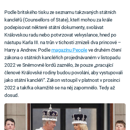
Podle britského tisku ze seznamu takzvaných státních
kancléřů (Counsellors of State), kteří mohou za krále
podepisovat některé státní dokumenty, svolávat
Královskou radu nebo potvrzovat velvyslance, hned po
nástupu Karla III. na trůn v tichosti zmizeli dva princové –
Harry a Andrew. Podle
magazínu People
ve druhém čtení
zákona o státních kancléřích projednávaném v listopadu
2022 ve Sněmovně lordů zaznělo, že pouze „pracující
členové Královské rodiny budou povoláni, aby vystupovali
jako státní kancléři“. Zákon vstoupil v platnost v prosinci
2022 a takřka okamžitě se na něj zapomnělo. Tedy až
dosud.