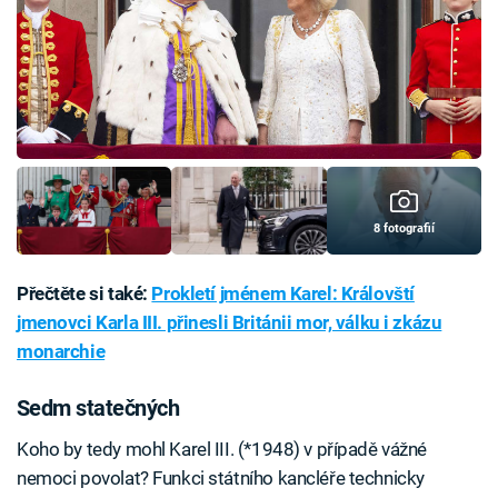
8 fotografií
Přečtěte si také:
Prokletí jménem Karel: Královští
jmenovci Karla III. přinesli Británii mor, válku i zkázu
monarchie
Sedm statečných
Koho by tedy mohl Karel III. (*1948) v případě vážné
nemoci povolat? Funkci státního kancléře technicky