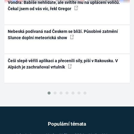
Vondra: Babiše nehlídáte, ale svítíte mu na uplácení voličů.
Čekal jsem od vás víc, řekl Gregor
Nebeská podívaná nad Českem se blíží. Působivé zatmění
Slunce doplní meteorická show
Češi slepě věřili aplikaci a přecenili síly, píší v Rakousku. V
Alpách je zachraňoval vrtulník
Populární témata