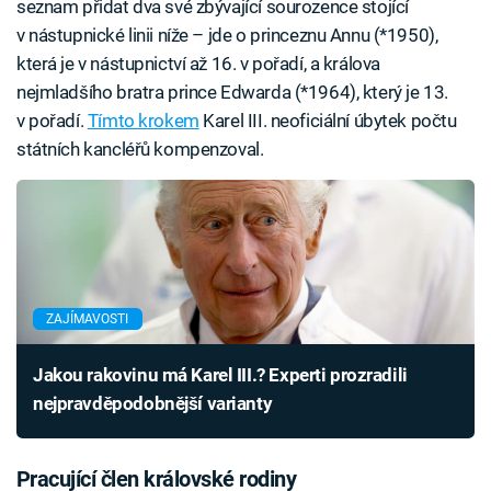
seznam přidat dva své zbývající sourozence stojící
v nástupnické linii níže – jde o princeznu Annu (*1950),
která je v nástupnictví až 16. v pořadí, a králova
nejmladšího bratra prince Edwarda (*1964), který je 13.
v pořadí.
Tímto krokem
Karel III. neoficiální úbytek počtu
státních kancléřů kompenzoval.
ZAJÍMAVOSTI
Jakou rakovinu má Karel III.? Experti prozradili
nejpravděpodobnější varianty
Pracující člen královské rodiny