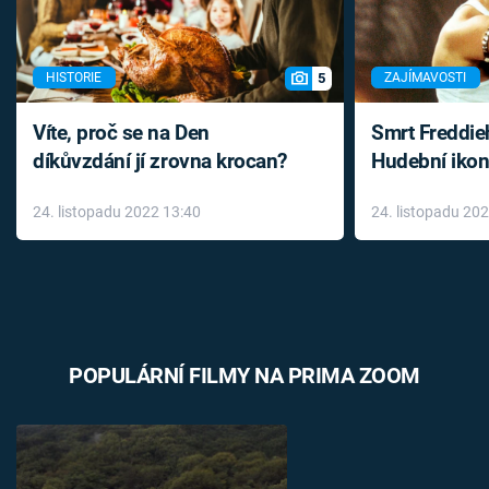
5
HISTORIE
ZAJÍMAVOSTI
Víte, proč se na Den
Smrt Freddie
díkůvzdání jí zrovna krocan?
Hudební ikon
až do konce 
24. listopadu 2022 13:40
24. listopadu 20
léky
POPULÁRNÍ FILMY NA PRIMA ZOOM