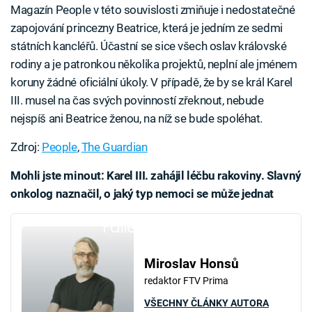
Magazín People v této souvislosti zmiňuje i nedostatečné
zapojování princezny Beatrice, která je jedním ze sedmi
státních kancléřů. Účastní se sice všech oslav královské
rodiny a je patronkou několika projektů, neplní ale jménem
koruny žádné oficiální úkoly. V případě, že by se král Karel
III. musel na čas svých povinností zřeknout, nebude
nejspíš ani Beatrice ženou, na níž se bude spoléhat.
Zdroj:
People
,
The Guardian
Mohli jste minout: Karel III. zahájil léčbu rakoviny. Slavný
onkolog naznačil, o jaký typ nemoci se může jednat
Failed to fetch
Miroslav Honsů
redaktor FTV Prima
VŠECHNY ČLÁNKY AUTORA