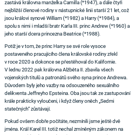
zastává královna manželka Camilla (*1947), a dále čtyři
nejbližší členové rodiny v nástupnické linii starší 21 let, což
jsou královi synové William (*1982) a Harry (*1984), a
spolu s nimi i mladší bratr Karla III. princ Andrew (*1960) a
jeho starší dcera princezna Beatrice (*1988).
Potíž je v tom, že princ Harry se své role vysoce
postaveného pracujícího člena královské rodiny zřekl
v roce 2020 a dokonce se přestěhoval do Kalifornie.
V lednu 2022 pak královna Alžběta II. zbavila všech
vojenských titulů a patronátů svého syna prince Andrewa.
Důvodem byly jeho vazby na odsouzeného sexuálního
delikventa Jeffreyho Epsteina. Oba jsou tak ze zastupování
krále prakticky vyloučeni, i když členy oněch „Sedmi
statečných“ zůstávají.
Pokud ovšem dobře počítáte, nezmínili jsme ještě dvě
jména. Král Karel III. totiž nechal zmíněným zákonem na