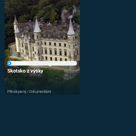
PŘEHRÁT
Skotsko z výšky
Přírodopisný / Dokumentární