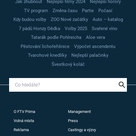
Jak zhubnout
Nejlepší filmy 2024
Nejlepší horory
TV program
Změna času
Partie
Počasí
Kdy budou volby
ZOO Nové začátky
Auto – katalog
7 pádů Honzy Dědka
Volby 2025
Svařené víno
Tatarák podle Pohlreicha
Aloe vera
Pěstování lichořeřišnice
Výpočet ascendentu
Tvarohové knedlíky
Nejlepší palačinky
Švestkový koláč
O FTV Prima
Management
Volná místa
Press
Reklama
Castingy a výzvy