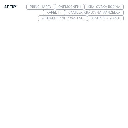
ŠTÍTKY
PRINC HARRY
ONEMOCNĚNÍ
KRÁLOVSKÁ RODINA
KAREL III.
CAMILLA, KRÁLOVNA-MANŽELKA
WILLIAM, PRINC Z WALESU
BEATRICE Z YORKU