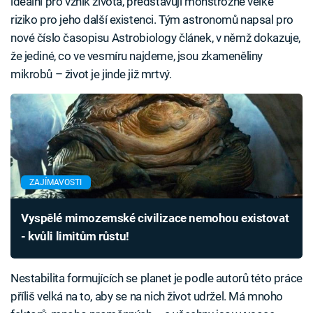
ideální pro vznik života, představují monstrózně velké
riziko pro jeho další existenci. Tým astronomů napsal pro
nové číslo časopisu Astrobiology článek, v němž dokazuje,
že jediné, co ve vesmíru najdeme, jsou zkameněliny
mikrobů – život je jinde již mrtvý.
ZAJÍMAVOSTI
Vyspělé mimozemské civilizace nemohou existovat
- kvůli limitům růstu!
Nestabilita formujících se planet je podle autorů této práce
příliš velká na to, aby se na nich život udržel. Má mnoho