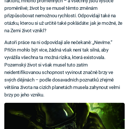
faktorů, mnoho proměnných – a všechny jsou vysoce
proměnlivé; život by se musel těmto změnám
přizpůsobovat nemožnou rychlostí. Odpovídají také na
otázku, kterou si už určitě také pokládáte: jak je možné, že
na Zemi život vznikl?
Autoři práce na ni odpovídají ale nečekaně: „Nevíme.“
Příčin mohlo být více, žádná však není tak silná, aby
vyvážila všechna ta možná rizika, která existovala.
Pozemský život si však musel tuto zatím
neidentifikovanou schopnost vyvinout značně brzy ve
svých dějinách – podle dosavadních poznatků zřejmě
většina života na cizích planetách musela zahynout velmi
brzy po jeho vzniku.