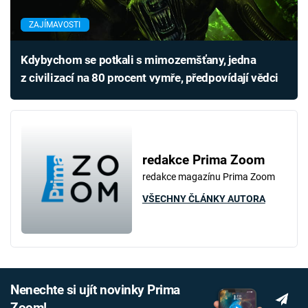
ZAJÍMAVOSTI
Kdybychom se potkali s mimozemšťany, jedna
z civilizací na 80 procent vymře, předpovídají vědci
redakce Prima Zoom
redakce magazínu Prima Zoom
VŠECHNY ČLÁNKY AUTORA
Nenechte si ujít novinky Prima
Zoom!