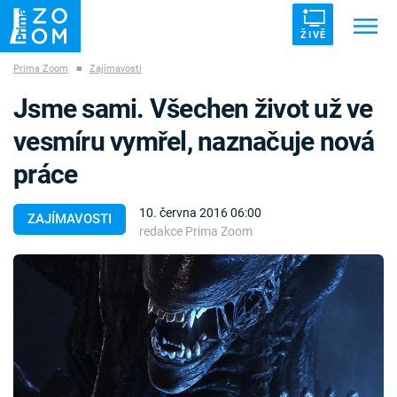
ŽIVĚ
Prima Zoom
■
Zajímavosti
Trendy:
ZRÁDCI
UFO
DRUHÁ SVĚTOVÁ VÁLKA
Jsme sami. Všechen život už ve
ZÁHADY
VETŘELCI DÁVNOVĚKU
vesmíru vymřel, naznačuje nová
práce
10. června 2016 06:00
ZAJÍMAVOSTI
redakce Prima Zoom
Témata
Témata
Pořady
TV Program