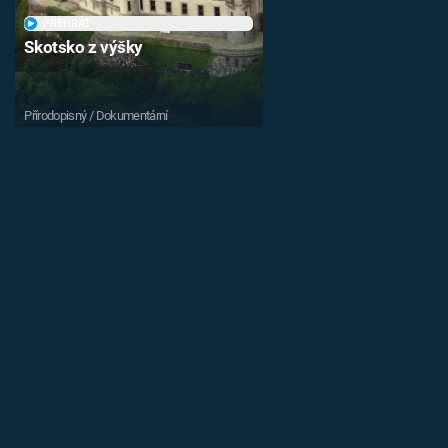
PŘEHRÁT
Skotsko z výšky
Přírodopisný / Dokumentární