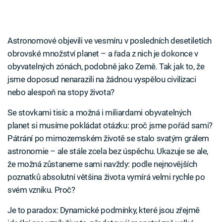
Astronomové objevili ve vesmíru v posledních desetiletích
obrovské množství planet – a řada z nich je dokonce v
obyvatelných zónách, podobně jako Země. Tak jak to, že
jsme doposud nenarazili na žádnou vyspělou civilizaci
nebo alespoň na stopy života?
Se stovkami tisíc a možná i miliardami obyvatelných
planet si musíme pokládat otázku: proč jsme pořád sami?
Pátrání po mimozemském životě se stalo svatým grálem
astronomie – ale stále zcela bez úspěchu. Ukazuje se ale,
že možná zůstaneme sami navždy: podle nejnovějších
poznatků absolutní většina života vymírá velmi rychle po
svém vzniku. Proč?
Je to paradox: Dynamické podmínky, které jsou zřejmě