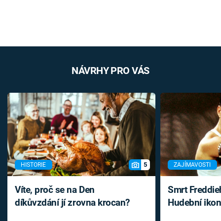
NÁVRHY PRO VÁS
5
HISTORIE
ZAJÍMAVOSTI
Víte, proč se na Den
Smrt Freddie
díkůvzdání jí zrovna krocan?
Hudební ikon
až do konce 