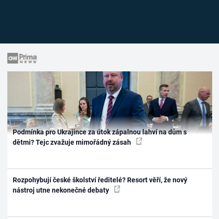
Podmínka pro Ukrajince za útok zápalnou lahví na dům s
dětmi? Tejc zvažuje mimořádný zásah
Rozpohybují české školství ředitelé? Resort věří, že nový
nástroj utne nekonečné debaty