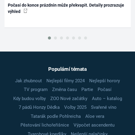
Počasí do konce prázdnin může překvapit. Detaily prozrazuje
výhled
Populární témata
Jak zhubnout
Nejlepší filmy 2024
Nejlepší horory
TV program
Změna času
Partie
Počasí
Kdy budou volby
ZOO Nové začátky
Auto – katalog
7 pádů Honzy Dědka
Volby 2025
Svařené víno
Tatarák podle Pohlreicha
Aloe vera
Pěstování lichořeřišnice
Výpočet ascendentu
Tvarohové knedlíky
Nejlepší palačinky