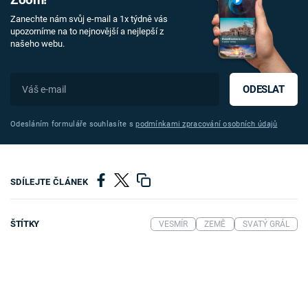
Zanechte nám svůj e-mail a 1x týdně vás
upozorníme na to nejnovější a nejlepší z
našeho webu.
ODESLAT
Odesláním formuláře souhlasíte s
podmínkami zpracování osobních údajů
SDÍLEJTE ČLÁNEK
ŠTÍTKY
VESMÍR
ZEMĚ
SVATÝ GRÁL