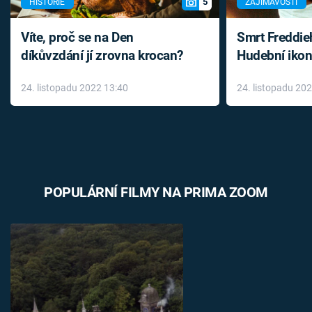
5
HISTORIE
ZAJÍMAVOSTI
Víte, proč se na Den
Smrt Freddie
díkůvzdání jí zrovna krocan?
Hudební ikon
až do konce 
24. listopadu 2022 13:40
24. listopadu 20
léky
POPULÁRNÍ FILMY NA PRIMA ZOOM