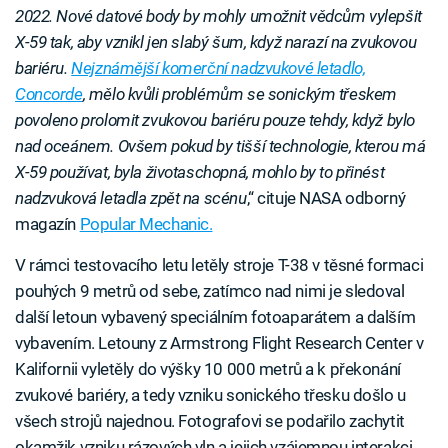
2022. Nové datové body by mohly umožnit vědcům vylepšit
X-59 tak, aby vznikl jen slabý šum, když narazí na zvukovou
bariéru.
Nejznámější komerční nadzvukové letadlo,
Concorde
, mělo kvůli problémům se sonickým třeskem
povoleno prolomit zvukovou bariéru pouze tehdy, když bylo
nad oceánem. Ovšem pokud by tišší technologie, kterou má
X-59 používat, byla životaschopná, mohlo by to přinést
nadzvuková letadla zpět na scénu
,“ cituje NASA odborný
magazín
Popular Mechanic.
V rámci testovacího letu letěly stroje T-38 v těsné formaci
pouhých 9 metrů od sebe, zatímco nad nimi je sledoval
další letoun vybavený speciálním fotoaparátem a dalším
vybavením. Letouny z Armstrong Flight Research Center v
Kalifornii vyletěly do výšky 10 000 metrů a k překonání
zvukové bariéry, a tedy vzniku sonického třesku došlo u
všech strojů najednou. Fotografovi se podařilo zachytit
okamžik vzniku rázových vln a jejich vzájemnou interakci.