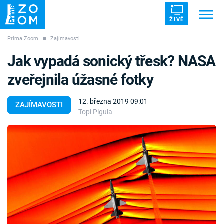
ŽIVĚ
Prima Zoom
■
Zajímavosti
Trendy:
ZRÁDCI
UFO
DRUHÁ SVĚTOVÁ VÁLKA
Jak vypadá sonický třesk? NASA
ZÁHADY
VETŘELCI DÁVNOVĚKU
zveřejnila úžasné fotky
12. března 2019 09:01
ZAJÍMAVOSTI
Topi Pigula
Témata
Témata
Pořady
TV Program