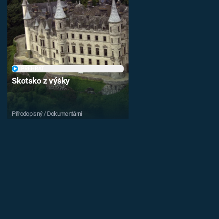
PŘEHRÁT
Skotsko z výšky
Přírodopisný / Dokumentární