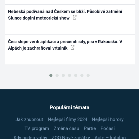
Nebeská podívaná nad Českem se blíží. Působivé zatmění
Slunce doplní meteorická show
Češi slepě věřili aplikaci a přecenili síly, píší v Rakousku. V
Alpách je zachraňoval vrtulník
Populární témata
Jak zhubnout
Nejlepší filmy 2024
Nejlepší horory
TV program
Změna času
Partie
Počasí
Kdy budou volby
ZOO Nové začátky
Auto – katalog