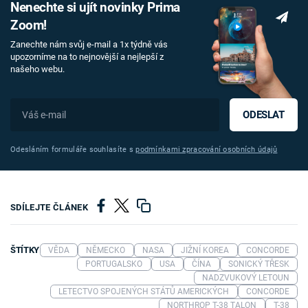
Nenechte si ujít novinky Prima
Zoom!
Zanechte nám svůj e-mail a 1x týdně vás
upozorníme na to nejnovější a nejlepší z
našeho webu.
ODESLAT
Odesláním formuláře souhlasíte s
podmínkami zpracování osobních údajů
SDÍLEJTE ČLÁNEK
ŠTÍTKY
VĚDA
NĚMECKO
NASA
JIŽNÍ KOREA
CONCORDE
PORTUGALSKO
USA
ČÍNA
SONICKÝ TŘESK
NADZVUKOVÝ LETOUN
LETECTVO SPOJENÝCH STÁTŮ AMERICKÝCH
CONCORDE
NORTHROP T-38 TALON
T-38