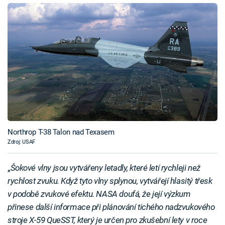
Northrop T-38 Talon nad Texasem
Zdroj: USAF
„
Šokové vlny jsou vytvářeny letadly, které letí rychleji než
rychlost zvuku. Když tyto vlny splynou, vytvářejí hlasitý třesk
v podobě zvukové efektu. NASA doufá, že její výzkum
přinese další informace při plánování tichého nadzvukového
stroje X-59 QueSST, který je určen pro zkušební lety v roce