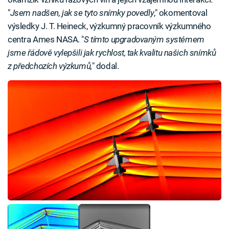
"
Jsem nadšen, jak se tyto snímky povedly
," okomentoval
výsledky J. T. Heineck, výzkumný pracovník výzkumného
centra Ames NASA. "
S tímto upgradovaným systémem
jsme řádově vylepšili jak rychlost, tak kvalitu našich snímků
z předchozích výzkumů,
" dodal.