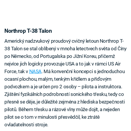
Northrop T-38 Talon
Americký nadzvukový proudový cvičný letoun Northrop T-
38 Talon se stal oblíbený v mnoha letectvech světa od Číny
po Německo, od Portugalska po Jižní Koreu, přičemž
nejvíce jich logicky provozuje USA a to jak v rámci US Air
Force, tak v
NASA
. Má konvenční koncepci s jednoduchou
ocasní plochou, malým, tenkým křídlem a příďovým
podvozkem a je určen pro 2 osoby – pilota a instruktora.
Zjištění fyzikálních podrobností sonického třesku, tedy co
přesně se děje, je důležité zejména z hlediska bezpečnosti
pilotů. Během třesku a rázové vlny může dojít, a nejeden
pilot se o tom v minulosti přesvědčil, ke ztrátě
ovladatelnosti stroje.