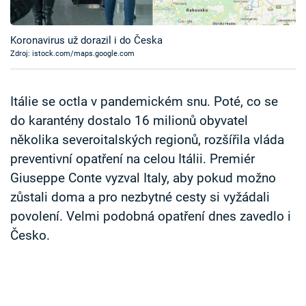
Časopis
Koronavirus už dorazil i do Česka
Sledujte prima+
Zdroj: istock.com/maps.google.com
Přihlášení
Itálie se octla v pandemickém snu. Poté, co se
do karantény dostalo 16 milionů obyvatel
několika severoitalských regionů, rozšířila vláda
Sledujte nás
preventivní opatření na celou Itálii. Premiér
Giuseppe Conte vyzval Italy, aby pokud možno
zůstali doma a pro nezbytné cesty si vyžádali
povolení. Velmi podobná opatření dnes zavedlo i
Česko.