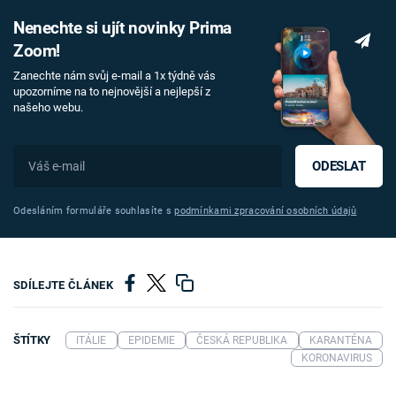
Nenechte si ujít novinky Prima
Zoom!
Zanechte nám svůj e-mail a 1x týdně vás
upozorníme na to nejnovější a nejlepší z
našeho webu.
ODESLAT
Odesláním formuláře souhlasíte s
podmínkami zpracování osobních údajů
SDÍLEJTE ČLÁNEK
ŠTÍTKY
ITÁLIE
EPIDEMIE
ČESKÁ REPUBLIKA
KARANTÉNA
KORONAVIRUS