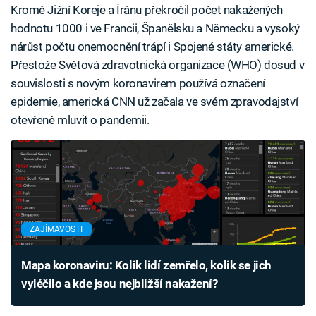
Kromě Jižní Koreje a Íránu překročil počet nakažených
hodnotu 1000 i ve Francii, Španělsku a Německu a vysoký
nárůst počtu onemocnění trápí i Spojené státy americké.
Přestože Světová zdravotnická organizace (WHO) dosud v
souvislosti s novým koronavirem používá označení
epidemie, americká CNN už začala ve svém zpravodajství
otevřeně mluvit o pandemii.
ZAJÍMAVOSTI
Mapa koronaviru: Kolik lidí zemřelo, kolik se jich
vyléčilo a kde jsou nejbližší nakažení?