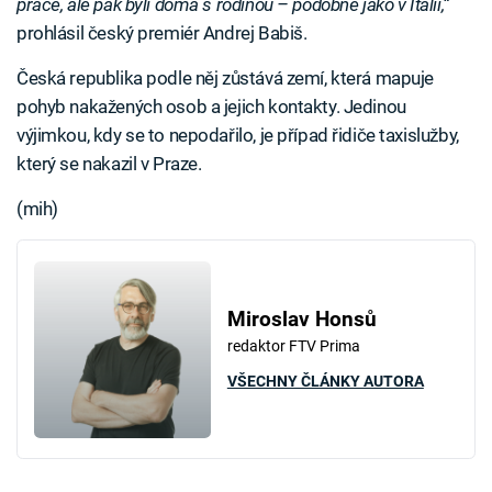
práce, ale pak byli doma s rodinou – podobně jako v Itálii,“
prohlásil český premiér Andrej Babiš.
Česká republika podle něj zůstává zemí, která mapuje
pohyb nakažených osob a jejich kontakty. Jedinou
výjimkou, kdy se to nepodařilo, je případ řidiče taxislužby,
který se nakazil v Praze.
(mih)
Miroslav Honsů
redaktor FTV Prima
VŠECHNY ČLÁNKY AUTORA