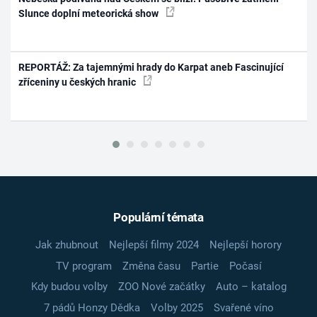
Slunce doplní meteorická show
REPORTÁŽ: Za tajemnými hrady do Karpat aneb Fascinující
zříceniny u českých hranic
Populární témata
Jak zhubnout
Nejlepší filmy 2024
Nejlepší horory
TV program
Změna času
Partie
Počasí
Kdy budou volby
ZOO Nové začátky
Auto – katalog
7 pádů Honzy Dědka
Volby 2025
Svařené víno