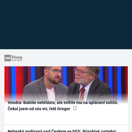
Vondra: Babiše nehlídáte, ale svítíte mu na uplácení voličů.
Čekal jsem od vás víc, řekl Gregor
Nebeská podívaná nad Českem se blíží. Působivé zatmění