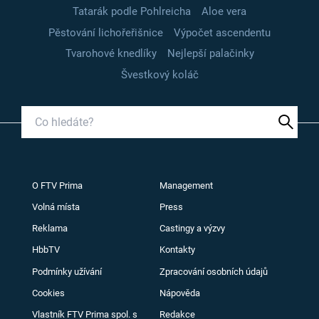
Tatarák podle Pohlreicha
Aloe vera
Pěstování lichořeřišnice
Výpočet ascendentu
Tvarohové knedlíky
Nejlepší palačinky
Švestkový koláč
O FTV Prima
Management
Volná místa
Press
Reklama
Castingy a výzvy
HbbTV
Kontakty
Podmínky užívání
Zpracování osobních údajů
Cookies
Nápověda
Vlastník FTV Prima spol. s
Redakce