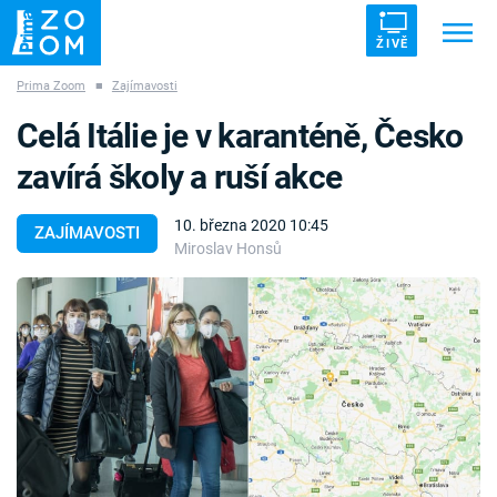
ŽIVĚ
Prima Zoom
■
Zajímavosti
Trendy:
ZRÁDCI
UFO
DRUHÁ SVĚTOVÁ VÁLKA
Celá Itálie je v karanténě, Česko
ZÁHADY
VETŘELCI DÁVNOVĚKU
zavírá školy a ruší akce
10. března 2020 10:45
ZAJÍMAVOSTI
Miroslav Honsů
Témata
Témata
Pořady
TV Program