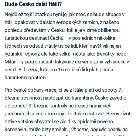
Bude Česko další Itálií?
Nejdůležitější otázkou nyní je, jak moc se bude situace v
Itálii opakovat v dalších evropských zemích, z našeho
pohledu především v Česku. Itálie je v zimě oblíbenou
turistickou destinací Čechů – v posledních několika
týdnech se odsud vrátily tisíce lidí, kteří navštívili nejen
lyžařské regiony, ale také velká města jako Benátky nebo
Milán. Ty jsou součástí takzvané červené zóny vyhlášené v
neděli 8. března, kde pro 16 milionů lidí platí přísná
karanténní opatření.
Pro české občany vracející se z Itálie platí od soboty 7.
března povinnost nastoupit do karantény, Česko zavedlo
od pondělí 9. března kontroly na deseti hraničních
přechodech a nedoporučuje do Itálie cestovat. Běžný život
drtivé většiny obyvatel se ale díky epidemii nového
koronaviru může brzy změnit.
„Chceme, aby lidé chodili do