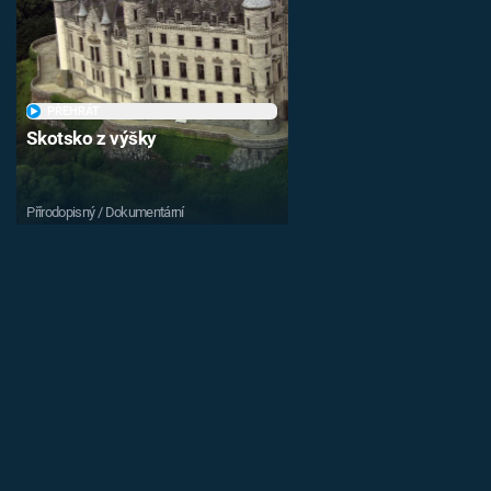
PŘEHRÁT
Skotsko z výšky
Přírodopisný / Dokumentární