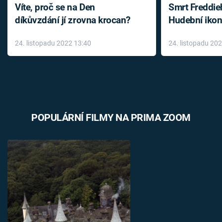
Víte, proč se na Den
Smrt Freddie
díkůvzdání jí zrovna krocan?
Hudební ikon
až do konce 
24. listopadu 2022 13:40
24. listopadu 20
léky
POPULÁRNÍ FILMY NA PRIMA ZOOM