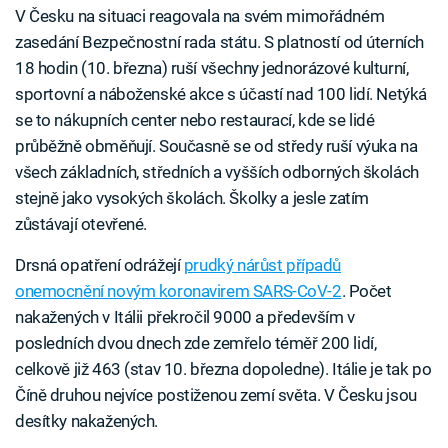
V Česku na situaci reagovala na svém mimořádném
zasedání Bezpečnostní rada státu. S platností od úterních
18 hodin (10. března) ruší všechny jednorázové kulturní,
sportovní a náboženské akce s účastí nad 100 lidí. Netýká
se to nákupních center nebo restaurací, kde se lidé
průběžně obměňují. Současně se od středy ruší výuka na
všech základních, středních a vyšších odborných školách
stejně jako vysokých školách. Školky a jesle zatím
zůstávají otevřené.
Drsná opatření odrážejí
prudký nárůst případů
onemocnění novým koronavirem SARS-CoV-2
. Počet
nakažených v Itálii překročil 9000 a především v
posledních dvou dnech zde zemřelo téměř 200 lidí,
celkově již 463 (stav 10. března dopoledne). Itálie je tak po
Číně druhou nejvíce postiženou zemí světa. V Česku jsou
desítky nakažených.