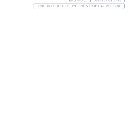
BALTIMORE
JOHNS HOPKINS
LONDON SCHOOL OF HYGIENE & TROPICAL MEDICINE