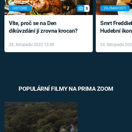
5
HISTORIE
ZAJÍMAVOSTI
Víte, proč se na Den
Smrt Freddie
díkůvzdání jí zrovna krocan?
Hudební ikon
až do konce 
24. listopadu 2022 13:40
24. listopadu 20
léky
POPULÁRNÍ FILMY NA PRIMA ZOOM