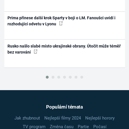
Prima přinese další krok Sparty v boji o LM. Fanoušci uvidí i
rozhodující odvetu v Lyonu
Rusko našlo slabé místo ukrajinské obrany. Útočit může téměř
bez varování
Populární témata
Jak zhubnout
Nejlepší filmy 2024
Nejlepší horory
TV program
Změna času
Partie
Počasí