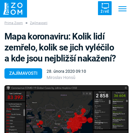
ŽIVĚ
Prima Zoom
■
Zajímavosti
Trendy:
ZRÁDCI
UFO
DRUHÁ SVĚTOVÁ VÁLKA
Mapa koronaviru: Kolik lidí
ZÁHADY
VETŘELCI DÁVNOVĚKU
zemřelo, kolik se jich vyléčilo
a kde jsou nejbližší nakažení?
28. února 2020 09:10
ZAJÍMAVOSTI
Miroslav Honsů
Témata
Témata
Pořady
TV Program