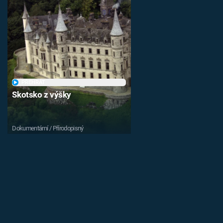
PŘEHRÁT
Skotsko z výšky
Dokumentární / Přírodopisný