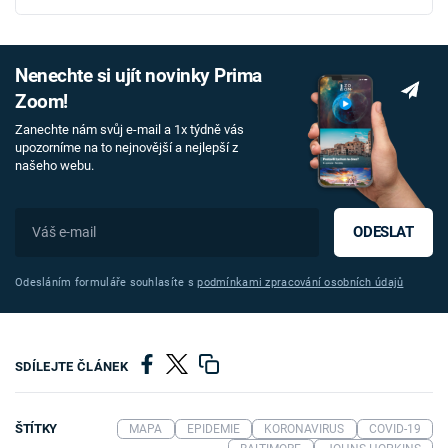
Nenechte si ujít novinky Prima
Zoom!
Zanechte nám svůj e-mail a 1x týdně vás
upozorníme na to nejnovější a nejlepší z
našeho webu.
ODESLAT
Odesláním formuláře souhlasíte s
podmínkami zpracování osobních údajů
SDÍLEJTE ČLÁNEK
ŠTÍTKY
MAPA
EPIDEMIE
KORONAVIRUS
COVID-19