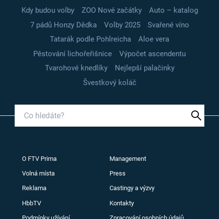
Kdy budou volby
ZOO Nové začátky
Auto – katalog
7 pádů Honzy Dědka
Volby 2025
Svařené víno
Tatarák podle Pohlreicha
Aloe vera
Pěstování lichořeřišnice
Výpočet ascendentu
Tvarohové knedlíky
Nejlepší palačinky
Švestkový koláč
O FTV Prima
Management
Volná místa
Press
Reklama
Castingy a výzvy
HbbTV
Kontakty
Podmínky užívání
Zpracování osobních údajů