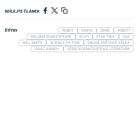
SDÍLEJTE ČLÁNEK
ŠTÍTKY
ROBOT
KNIHA
ZEMĚ
ROBOTI
WILLIAM SHAKESPEARE
SCI-FI
STAR TREK
USA
WILL SMITH
SCIENCE FICTION
DRUHÁ SVĚTOVÁ VÁLKA
ISAAC ASIMOV
VĚDECKOFANTASTICKÁ LITERATURA