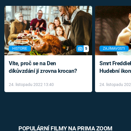
5
HISTORIE
ZAJÍMAVOSTI
Víte, proč se na Den
Smrt Freddie
díkůvzdání jí zrovna krocan?
Hudební ikon
až do konce 
24. listopadu 2022 13:40
24. listopadu 20
léky
POPULÁRNÍ FILMY NA PRIMA ZOOM