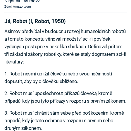
Nightfall - Asimov2
Zdroj: Amazon.com
Já, Robot (I, Robot, 1950)
Asimov předvídal v budoucnu rozvoj humanoidních robotů
a tomuto konceptu věnoval množství sci-fi povídek
vydaných postupně v několika sbírkách. Definoval přitom
tři základní zákony robotiky, které se staly dogmatem sci-fi
literatury:
1. Robot nesmí ublížit člověku nebo svou nečinností
dopustit, aby bylo člověku ublíženo.
2. Robot musí uposlechnout příkazů člověka, kromě
případů, kdy jsou tyto příkazy v rozporu s prvním zákonem.
3. Robot musí chránit sám sebe před poškozením, kromě
případů, kdy je tato ochrana v rozporu s prvním nebo
druhým zákonem.