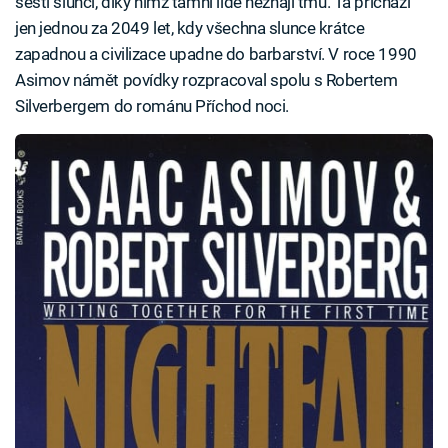
šesti slunci, díky nimž tamní lidé neznají tmu. Ta přichází
jen jednou za 2049 let, kdy všechna slunce krátce
zapadnou a civilizace upadne do barbarství. V roce 1990
Asimov námět povídky rozpracoval spolu s Robertem
Silverbergem do románu Příchod noci.