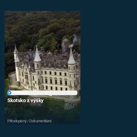
PŘEHRÁT
Skotsko z výšky
Přírodopisný / Dokumentární