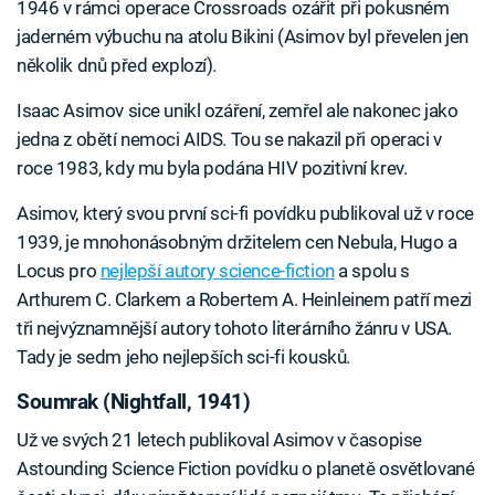
1946 v rámci operace Crossroads ozářit při pokusném
jaderném výbuchu na atolu Bikini (Asimov byl převelen jen
několik dnů před explozí).
Isaac Asimov sice unikl ozáření, zemřel ale nakonec jako
jedna z obětí nemoci AIDS. Tou se nakazil při operaci v
roce 1983, kdy mu byla podána HIV pozitivní krev.
Asimov, který svou první sci-fi povídku publikoval už v roce
1939, je mnohonásobným držitelem cen Nebula, Hugo a
Locus pro
nejlepší autory science-fiction
a spolu s
Arthurem C. Clarkem a Robertem A. Heinleinem patří mezi
tři nejvýznamnější autory tohoto literárního žánru v USA.
Tady je sedm jeho nejlepších sci-fi kousků.
Soumrak (Nightfall, 1941)
Už ve svých 21 letech publikoval Asimov v časopise
Astounding Science Fiction povídku o planetě osvětlované