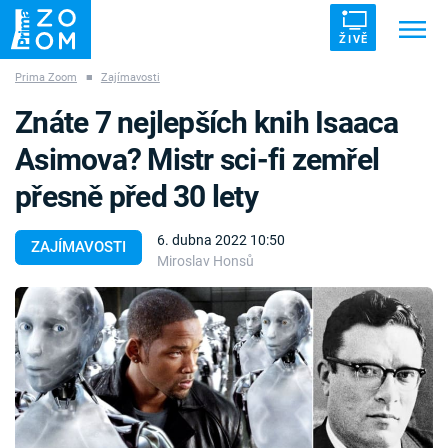
ŽIVĚ
Prima Zoom
■
Zajímavosti
Trendy:
ZRÁDCI
UFO
DRUHÁ SVĚTOVÁ VÁLKA
Znáte 7 nejlepších knih Isaaca
ZÁHADY
VETŘELCI DÁVNOVĚKU
Asimova? Mistr sci-fi zemřel
přesně před 30 lety
6. dubna 2022 10:50
ZAJÍMAVOSTI
Miroslav Honsů
Témata
Témata
Pořady
TV Program