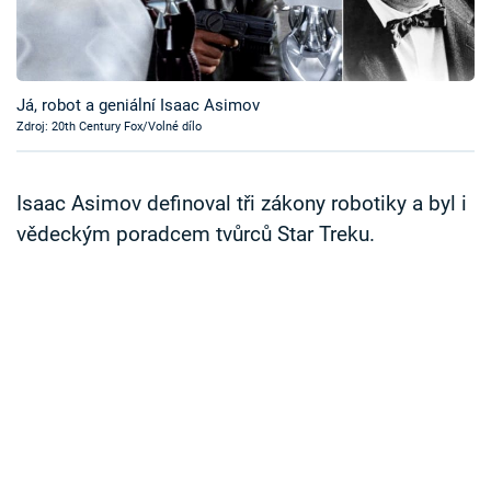
Časopis
Sledujte prima+
Já, robot a geniální Isaac Asimov
Zdroj: 20th Century Fox/Volné dílo
Přihlášení
Isaac Asimov definoval tři zákony robotiky a byl i
Sledujte nás
vědeckým poradcem tvůrců Star Treku.