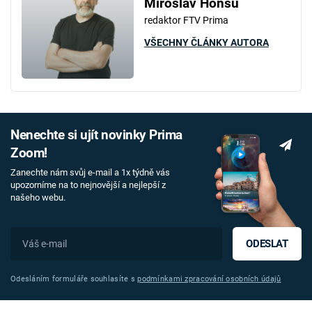
Miroslav Honsů
redaktor FTV Prima
VŠECHNY ČLÁNKY AUTORA
Nenechte si ujít novinky Prima
Zoom!
Zanechte nám svůj e-mail a 1x týdně vás
upozorníme na to nejnovější a nejlepší z
našeho webu.
ODESLAT
Odesláním formuláře souhlasíte s
podmínkami zpracování osobních údajů