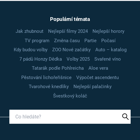
Populární témata
Jak zhubnout
Nejlepší filmy 2024
Nejlepší horory
TV program
Změna času
Partie
Počasí
Kdy budou volby
ZOO Nové začátky
Auto – katalog
7 pádů Honzy Dědka
Volby 2025
Svařené víno
Tatarák podle Pohlreicha
Aloe vera
Pěstování lichořeřišnice
Výpočet ascendentu
Tvarohové knedlíky
Nejlepší palačinky
Švestkový koláč