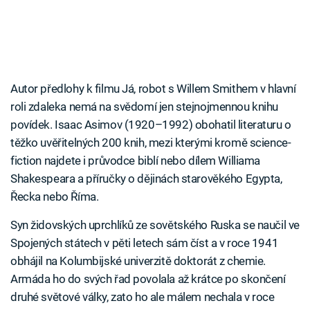
Autor předlohy k filmu Já, robot s Willem Smithem v hlavní
roli zdaleka nemá na svědomí jen stejnojmennou knihu
povídek. Isaac Asimov (1920–1992) obohatil literaturu o
těžko uvěřitelných 200 knih, mezi kterými kromě science-
fiction najdete i průvodce biblí nebo dílem Williama
Shakespeara a příručky o dějinách starověkého Egypta,
Řecka nebo Říma.
Syn židovských uprchlíků ze sovětského Ruska se naučil ve
Spojených státech v pěti letech sám číst a v roce 1941
obhájil na Kolumbijské univerzitě doktorát z chemie.
Armáda ho do svých řad povolala až krátce po skončení
druhé světové války, zato ho ale málem nechala v roce