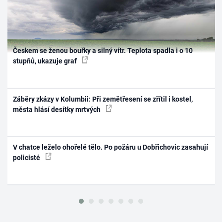
Českem se ženou bouřky a silný vítr. Teplota spadla i o 10
stupňů, ukazuje graf
Záběry zkázy v Kolumbii: Při zemětřesení se zřítil i kostel,
města hlásí desítky mrtvých
V chatce leželo ohořelé tělo. Po požáru u Dobřichovic zasahují
policisté