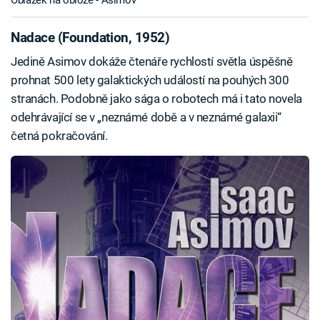
Oblázek na obloze - Asimov
Nadace (Foundation, 1952)
Jedině Asimov dokáže čtenáře rychlostí světla úspěšně
prohnat 500 lety galaktických událostí na pouhých 300
stranách. Podobně jako sága o robotech má i tato novela
odehrávající se v „neznámé době a v neznámé galaxii“
četná pokračování.