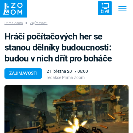
ŽIVĚ
Prima Zoom
■
Zajímavosti
Trendy:
ZRÁDCI
UFO
DRUHÁ SVĚTOVÁ VÁLKA
Hráči počítačových her se
ZÁHADY
VETŘELCI DÁVNOVĚKU
stanou dělníky budoucnosti:
budou v nich dřít pro boháče
21. března 2017 06:00
ZAJÍMAVOSTI
redakce Prima Zoom
Témata
Témata
Pořady
TV Program