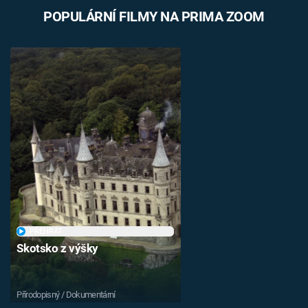
POPULÁRNÍ FILMY NA PRIMA ZOOM
PŘEHRÁT
Skotsko z výšky
Přírodopisný / Dokumentární