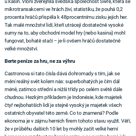
u kasin. Vloni zveřejnila švédská společnost Swre, která se
mikrotransakcemi ve hrách živí, statistiku, že pouhá 0,2
procenta hráčů přispěla k 48procentnímu zisku jejich her.
Tak malé množství lidí, kteří utrácejí dostatečně vysoké
sumy na to, aby obchodní model hry (nebo kasina) mohl
fungovat, bohatě stačí – je-li ovšem hráčů dostatečně
velké množství.
Berte peníze za hru, ne za výhru
Castronova si tato čísla dává dohromady s tím, jak se
mění reálný svět kolem nás: superbohatých je čím dál
méně, zatímco střední a nižší třídy po celém světě dále
chudnou. Hezkým příkladem je Indonésie, kde majetek
čtyř nejbohatších lidí je stejně vysoký je majetek všech
ostatních obyvatel této země. Co to znamená? Podle
ekonoma je v zájmu herních firem tohoto stavu využít. Věří,
že v průběhu dalších 10 let by mohly začít velké herní