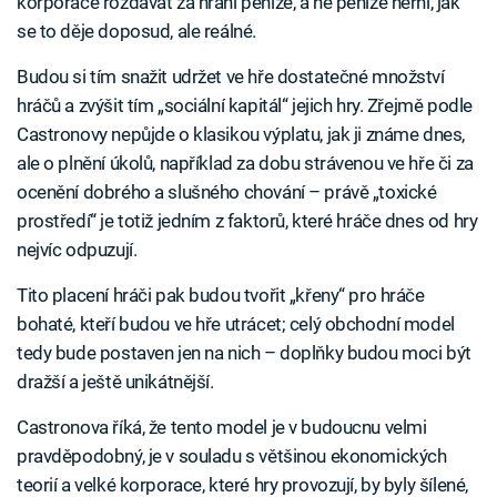
korporace rozdávat za hraní peníze, a ne peníze herní, jak
se to děje doposud, ale reálné.
Budou si tím snažit udržet ve hře dostatečné množství
hráčů a zvýšit tím „sociální kapitál“ jejich hry. Zřejmě podle
Castronovy nepůjde o klasikou výplatu, jak ji známe dnes,
ale o plnění úkolů, například za dobu strávenou ve hře či za
ocenění dobrého a slušného chování – právě „toxické
prostředí“ je totiž jedním z faktorů, které hráče dnes od hry
nejvíc odpuzují.
Tito placení hráči pak budou tvořit „křeny“ pro hráče
bohaté, kteří budou ve hře utrácet; celý obchodní model
tedy bude postaven jen na nich – doplňky budou moci být
dražší a ještě unikátnější.
Castronova říká, že tento model je v budoucnu velmi
pravděpodobný, je v souladu s většinou ekonomických
teorií a velké korporace, které hry provozují, by byly šílené,