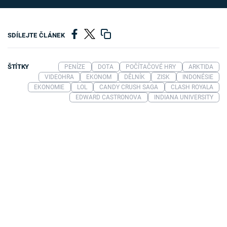
SDÍLEJTE ČLÁNEK
ŠTÍTKY
PENÍZE
DOTA
POČÍTAČOVÉ HRY
ARKTIDA
VIDEOHRA
EKONOM
DĚLNÍK
ZISK
INDONÉSIE
EKONOMIE
LOL
CANDY CRUSH SAGA
CLASH ROYALA
EDWARD CASTRONOVA
INDIANA UNIVERSITY