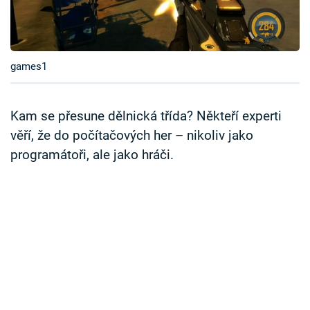
Časopis
Sledujte prima+
games1
Přihlášení
Kam se přesune dělnická třída? Někteří experti
věří, že do počítačových her – nikoliv jako
Sledujte nás
programátoři, ale jako hráči.