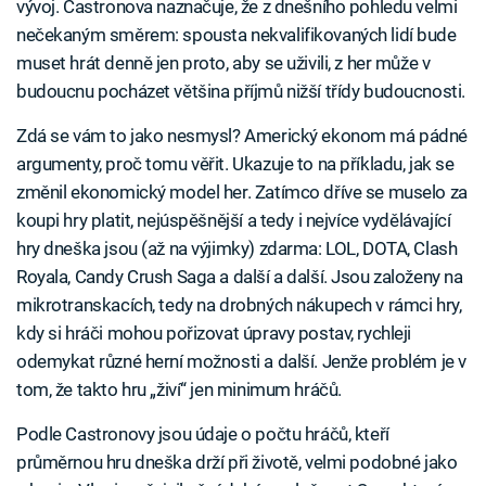
vývoj. Castronova naznačuje, že z dnešního pohledu velmi
nečekaným směrem: spousta nekvalifikovaných lidí bude
muset hrát denně jen proto, aby se uživili, z her může v
budoucnu pocházet většina příjmů nižší třídy budoucnosti.
Zdá se vám to jako nesmysl? Americký ekonom má pádné
argumenty, proč tomu věřit. Ukazuje to na příkladu, jak se
změnil ekonomický model her. Zatímco dříve se muselo za
koupi hry platit, nejúspěšnější a tedy i nejvíce vydělávající
hry dneška jsou (až na výjimky) zdarma: LOL, DOTA, Clash
Royala, Candy Crush Saga a další a další. Jsou založeny na
mikrotranskacích, tedy na drobných nákupech v rámci hry,
kdy si hráči mohou pořizovat úpravy postav, rychleji
odemykat různé herní možnosti a další. Jenže problém je v
tom, že takto hru „živí“ jen minimum hráčů.
Podle Castronovy jsou údaje o počtu hráčů, kteří
průměrnou hru dneška drží při životě, velmi podobné jako