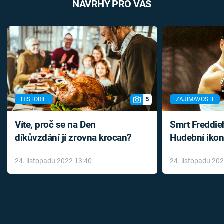
NÁVRHY PRO VÁS
5
HISTORIE
ZAJÍMAVOSTI
Víte, proč se na Den
Smrt Freddie
díkůvzdání jí zrovna krocan?
Hudební ikon
až do konce 
24. listopadu 2022 13:40
24. listopadu 20
léky