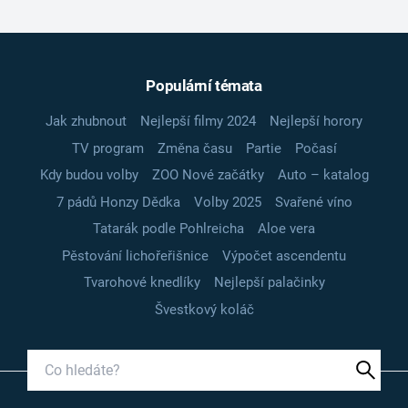
Populární témata
Jak zhubnout
Nejlepší filmy 2024
Nejlepší horory
TV program
Změna času
Partie
Počasí
Kdy budou volby
ZOO Nové začátky
Auto – katalog
7 pádů Honzy Dědka
Volby 2025
Svařené víno
Tatarák podle Pohlreicha
Aloe vera
Pěstování lichořeřišnice
Výpočet ascendentu
Tvarohové knedlíky
Nejlepší palačinky
Švestkový koláč