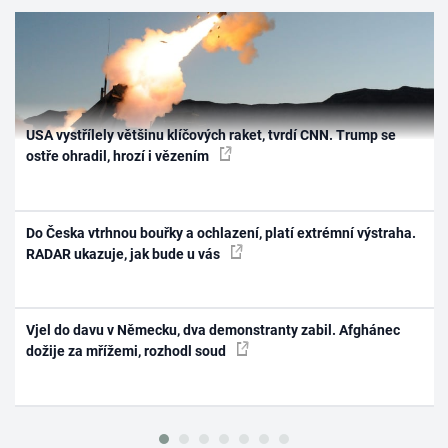
USA vystřílely většinu klíčových raket, tvrdí CNN. Trump se
ostře ohradil, hrozí i vězením
Do Česka vtrhnou bouřky a ochlazení, platí extrémní výstraha.
RADAR ukazuje, jak bude u vás
Vjel do davu v Německu, dva demonstranty zabil. Afghánec
dožije za mřížemi, rozhodl soud