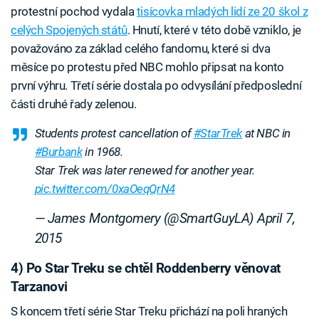
protestní pochod vydala
tisícovka mladých lidí ze 20 škol z
celých Spojených států
. Hnutí, které v této době vzniklo, je
považováno za základ celého fandomu, které si dva
měsíce po protestu před NBC mohlo připsat na konto
první výhru. Třetí série dostala po odvysílání předposlední
části druhé řady zelenou.
Students protest cancellation of
#StarTrek
at NBC in
#Burbank
in 1968.
Star Trek was later renewed for another year.
pic.twitter.com/0xaOeqQrN4
— James Montgomery (@SmartGuyLA)
April 7,
2015
4) Po Star Treku se chtěl Roddenberry věnovat
Tarzanovi
S koncem třetí série Star Treku přichází na poli hraných