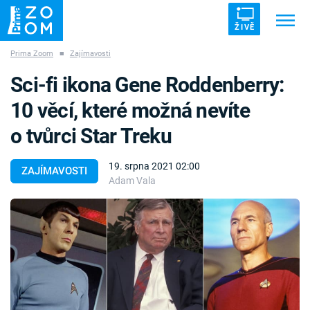
ŽIVĚ
Prima Zoom
■
Zajímavosti
Trendy:
ZRÁDCI
UFO
DRUHÁ SVĚTOVÁ VÁLKA
Sci-fi ikona Gene Roddenberry:
ZÁHADY
VETŘELCI DÁVNOVĚKU
10 věcí, které možná nevíte
o tvůrci Star Treku
19. srpna 2021 02:00
ZAJÍMAVOSTI
Adam Vala
Témata
Témata
Pořady
TV Program