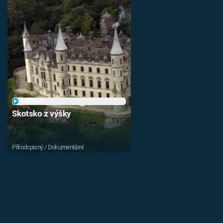
PŘEHRÁT
Skotsko z výšky
Přírodopisný / Dokumentární