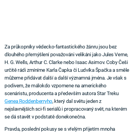
Za průkopníky vědecko-fantastického žánru jsou bez
dlouhého přemýšlení považováni velikáni jako Jules Verne,
H. G. Wells, Arthur C. Clarke nebo Isaac Asimov. Coby Češi
určitě rádi zmíníme Karla Čapka či Ludvíka Špačka a směle
můžeme přidávat další a další významná jména. Je však s
podivem, že málokdo vzpomene na amerického
scenáristu, producenta a především autora Star Treku
Genea Roddenberryho
, který dal světu jeden z
nejslavnějších sci-fi seriálů i propracovaný svět, na kterém
se dá stavět v podstatě donekonečna.
Pravda, poslední pokusy se s vřelým přijetím mnoha