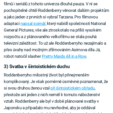
filmů i seriálů z tohoto univerza dlouhá pauza. V ní se
pochopitelně chtěl Roddenberry věnovat dalším projektům
a jako jeden z prvních si vybral Tarzana. Pro filmovou
adaptaci
napsal scénář
, který nabídl společnosti National
General Pictures, vše ale ztroskotalo na příliš vysokém
rozpočtu a z plánovaného velkofilmu se stala pouhá
televizní záležitost. To už ale Roddenberryho nezajímalo a
přes úvahy nad možným zfilmováním Asimova díla Já,
robot natočil slasher
Pretty Maids All in a Row
.
3) Svatba v šintoistickém duchu
Roddenberryho milostný život byl přinejmenším
komplikovaný. Je však poměrně úsměvné poznamenat, že
si svou druhou ženou vzal
při šintoistickém obřadu
,
přestože ani jeden z nich neměl k tomuto náboženství
vztah. Roddenberry ale byl v době plánované svatby v
Japonsku a připadalo mu nevhodné, aby je oddával