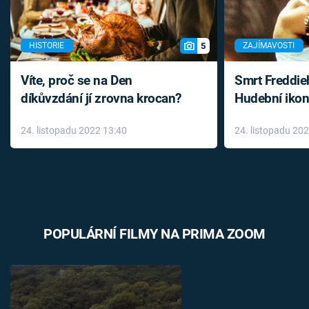
5
HISTORIE
ZAJÍMAVOSTI
Víte, proč se na Den
Smrt Freddie
díkůvzdání jí zrovna krocan?
Hudební ikon
až do konce 
24. listopadu 2022 13:40
24. listopadu 20
léky
POPULÁRNÍ FILMY NA PRIMA ZOOM