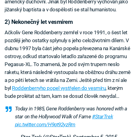
americký duchovní. Jinak byl Roddenberry vychován jako
jižanský baptista a v dospělosti se stal humanistou.
2) Nekonečný let vesmírem
Ačkoliv Gene Roddenberry zemřel v roce 1991, o šest let
později jeho ostatky splynuly s jeho celoživotním dílem. V
dubnu 1997 byla část jeho popela převezena na Kanárské
ostrovy, odkud startovalo letadlo zařazené do programu
Pegasus-XL. To znamená, že pod svým trupem neslo
raketu, která následně vystoupala na oběžnou dráhu země
a po pěti letech se vrátila na Zemi. Ještě před tím z ní ale
byl
Roddenberryho popel vystřelen do vesmíru
, kterým
bude prolétat až tam, kam se dosud člověk nevydal…
Today in 1985, Gene Roddenberry was honored with a
star on the Hollywood Walk of Fame
#StarTrek
pic.twitter.com/H9qt92yzRm