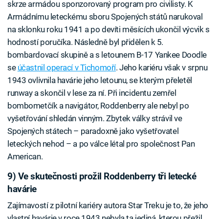
skrze armádou sponzorovaný program pro civilisty. K
Armádnímu leteckému sboru Spojených států narukoval
na sklonku roku 1941 a po devíti měsících ukončil výcvik s
hodností poručíka. Následně byl přidělen k 5.
bombardovací skupině a s letounem B-17 Yankee Doodle
se
účastnil operací v Tichomoří
. Jeho kariéru však v srpnu
1943 ovlivnila havárie jeho letounu, se kterým přeletěl
runway a skončil v lese za ní. Při incidentu zemřel
bombometčík a navigátor, Roddenberry ale nebyl po
vyšetřování shledán vinným. Zbytek války strávil ve
Spojených státech – paradoxně jako vyšetřovatel
leteckých nehod – a po válce létal pro společnost Pan
American.
9) Ve skutečnosti prožil Roddenberry tři letecké
havárie
Zajímavostí z pilotní kariéry autora Star Treku je to, že jeho
vlastní havárie v roce 1943 nebyla ta jediná, kterou přežil.