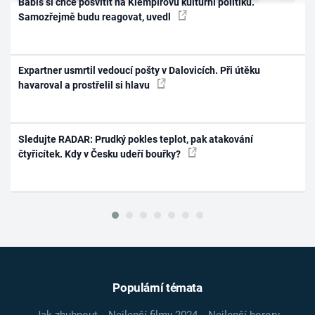
Babiš si chce posvítit na Klempířovu kulturní politiku.
Samozřejmě budu reagovat, uvedl
Expartner usmrtil vedoucí pošty v Dalovicích. Při útěku
havaroval a prostřelil si hlavu
Sledujte RADAR: Prudký pokles teplot, pak atakování
čtyřicítek. Kdy v Česku udeří bouřky?
Populární témata