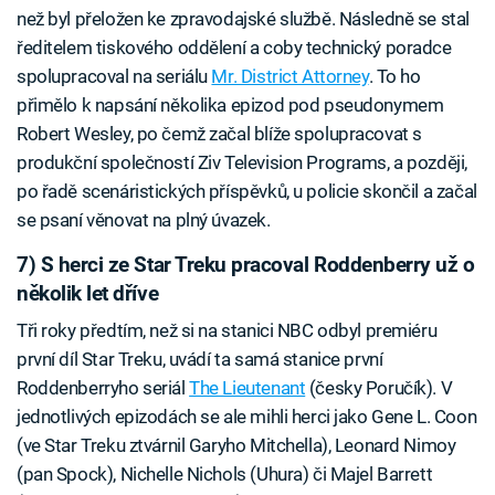
než byl přeložen ke zpravodajské službě. Následně se stal
ředitelem tiskového oddělení a coby technický poradce
spolupracoval na seriálu
Mr. District Attorney
. To ho
přimělo k napsání několika epizod pod pseudonymem
Robert Wesley, po čemž začal blíže spolupracovat s
produkční společností Ziv Television Programs, a později,
po řadě scenáristických příspěvků, u policie skončil a začal
se psaní věnovat na plný úvazek.
7) S herci ze Star Treku pracoval Roddenberry už o
několik let dříve
Tři roky předtím, než si na stanici NBC odbyl premiéru
první díl Star Treku, uvádí ta samá stanice první
Roddenberryho seriál
The Lieutenant
(česky Poručík). V
jednotlivých epizodách se ale mihli herci jako Gene L. Coon
(ve Star Treku ztvárnil Garyho Mitchella), Leonard Nimoy
(pan Spock), Nichelle Nichols (Uhura) či Majel Barrett