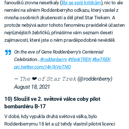
fanoušků zrovna nesetkaly (
líbí se spíš kritikům
), nic to ale
nemění na silném Roddenberryho odkazu, který vzešel z
mnoha osobních zkušeností a děl před Star Trekem. A
protože nebývá autor tohoto fenoménu pravidelně účasten
nejrůznějších žebříčků, přinášíme vám seznam deseti
zajímavostí, které jste o něm pravděpodobně nevěděli.
On the eve of Gene Roddenberry's Centennial
Celebration...
#roddenberry
#thinkTREK
#beTREK
pic.twitter.com/I4n1kVpTNO
— 𝚃𝚑𝚎 ❤ 𝚘𝚏 𝚂𝚝𝚊𝚛 𝚃𝚛𝚎𝚔 (@roddenberry)
August 18, 2021
10) Sloužil ve 2. světové válce coby pilot
bombardéru B-17
V době, kdy vypukla druhá světová válka, bylo
Roddenberrymu 18 let a už tehdy vlastnil pilotní licenci