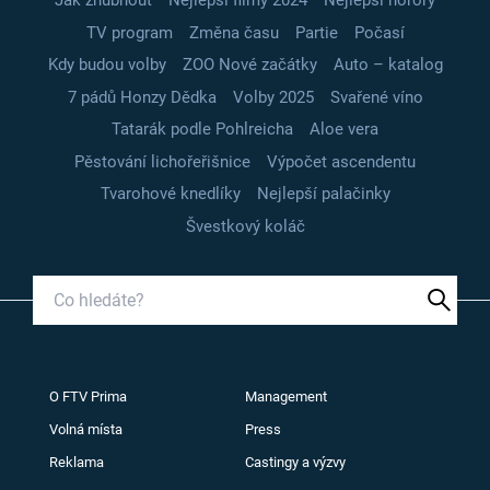
Jak zhubnout
Nejlepší filmy 2024
Nejlepší horory
TV program
Změna času
Partie
Počasí
Kdy budou volby
ZOO Nové začátky
Auto – katalog
7 pádů Honzy Dědka
Volby 2025
Svařené víno
Tatarák podle Pohlreicha
Aloe vera
Pěstování lichořeřišnice
Výpočet ascendentu
Tvarohové knedlíky
Nejlepší palačinky
Švestkový koláč
O FTV Prima
Management
Volná místa
Press
Reklama
Castingy a výzvy