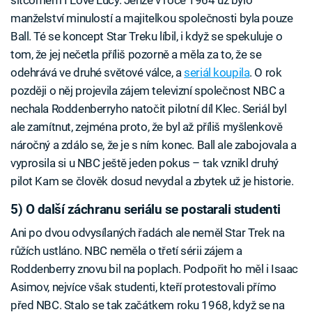
manželství minulostí a majitelkou společnosti byla pouze
Ball. Té se koncept Star Treku líbil, i když se spekuluje o
tom, že jej nečetla příliš pozorně a měla za to, že se
odehrává ve druhé světové válce, a
seriál koupila
. O rok
později o něj projevila zájem televizní společnost NBC a
nechala Roddenberryho natočit pilotní díl Klec. Seriál byl
ale zamítnut, zejména proto, že byl až příliš myšlenkově
náročný a zdálo se, že je s ním konec. Ball ale zabojovala a
vyprosila si u NBC ještě jeden pokus – tak vznikl druhý
pilot Kam se člověk dosud nevydal a zbytek už je historie.
5) O další záchranu seriálu se postarali studenti
Ani po dvou odvysílaných řadách ale neměl Star Trek na
růžích ustláno. NBC neměla o třetí sérii zájem a
Roddenberry znovu bil na poplach. Podpořit ho měl i Isaac
Asimov, nejvíce však studenti, kteří protestovali přímo
před NBC. Stalo se tak začátkem roku 1968, když se na