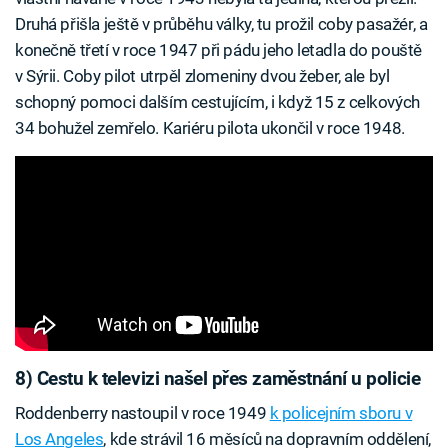
Druhá přišla ještě v průběhu války, tu prožil coby pasažér, a
konečně třetí v roce 1947 při pádu jeho letadla do pouště
v Sýrii. Coby pilot utrpěl zlomeniny dvou žeber, ale byl
schopný pomoci dalším cestujícím, i když 15 z celkových
34 bohužel zemřelo. Kariéru pilota ukončil v roce 1948.
8) Cestu k televizi našel přes zaměstnání u policie
Roddenberry nastoupil v roce 1949
k policejním sboru v
Los Angeles
, kde strávil 16 měsíců na dopravním oddělení,