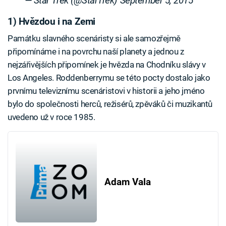
— Star Trek (@StarTrek)
September 5, 2015
1) Hvězdou i na Zemi
Památku slavného scenáristy si ale samozřejmě
připomínáme i na povrchu naší planety a jednou z
nejzářivějších připomínek je hvězda na Chodníku slávy v
Los Angeles. Roddenberrymu se této pocty dostalo jako
prvnímu televiznímu scenáristovi v historii a jeho jméno
bylo do společnosti herců, režisérů, zpěváků či muzikantů
uvedeno už v roce 1985.
Adam Vala