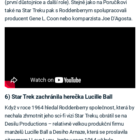
(první důstojnice a další role). Stejně jako na Poručíkovi
také na Star Treku pak s Roddenberrym spolupracovali
producent Gene L. Coon nebo komparzista Joe D'Agosta.
6) Star Trek zachránila herečka Lucille Ball
Když v roce 1964 hledal Roddenberry společnost, která by
nechala zhmotnit jeho sci-fi vizi Star Treku, obrátil se na
Desilu Productions – relativně velkou produkční firmu
manželů Lucille Ball a Desiho Arnaze, která se proslavila
sitcomem I Love Lucy. Jenže v roce 1964 už bylo