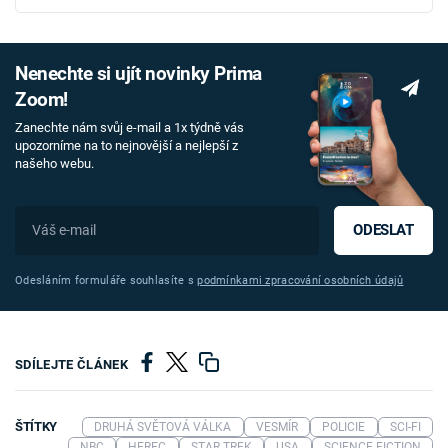
Nenechte si ujít novinky Prima
Zoom!
Zanechte nám svůj e-mail a 1x týdně vás
upozorníme na to nejnovější a nejlepší z
našeho webu.
ODESLAT
Odesláním formuláře souhlasíte s
podmínkami zpracování osobních údajů
SDÍLEJTE ČLÁNEK
ŠTÍTKY
DRUHÁ SVĚTOVÁ VÁLKA
VESMÍR
POLICIE
SCI-FI
NBC
HEREC
STAR TREK
USA
SCIENCE FICTION