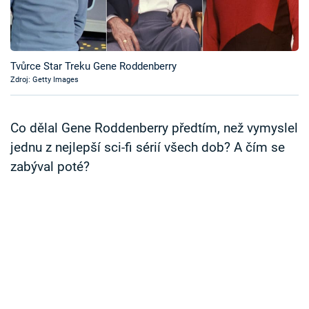
Časopis
Sledujte prima+
Tvůrce Star Treku Gene Roddenberry
Zdroj: Getty Images
Přihlášení
Co dělal Gene Roddenberry předtím, než vymyslel
Sledujte nás
jednu z nejlepší sci-fi sérií všech dob? A čím se
zabýval poté?