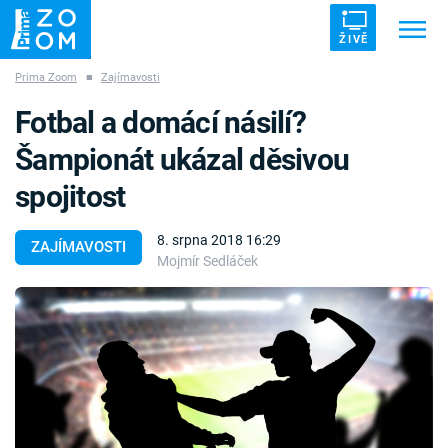
ŽIVĚ
Prima Zoom
■
Zajímavosti
Trendy:
ZRÁDCI
UFO
DRUHÁ SVĚTOVÁ VÁLKA
Fotbal a domácí násilí?
ZÁHADY
VETŘELCI DÁVNOVĚKU
Šampionát ukázal děsivou
spojitost
8. srpna 2018 16:29
ZAJÍMAVOSTI
Mojmír Sedláček
Témata
Témata
Pořady
TV Program