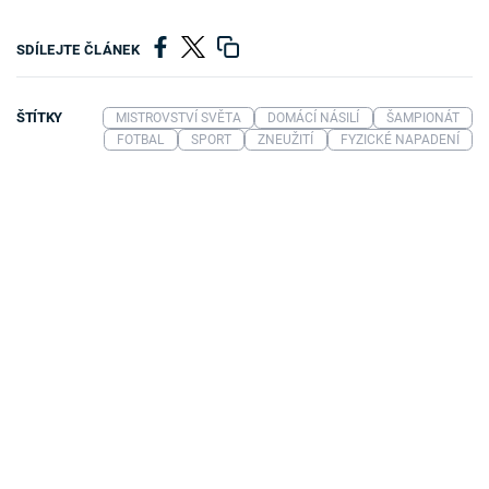
SDÍLEJTE ČLÁNEK
ŠTÍTKY
MISTROVSTVÍ SVĚTA
DOMÁCÍ NÁSILÍ
ŠAMPIONÁT
FOTBAL
SPORT
ZNEUŽITÍ
FYZICKÉ NAPADENÍ