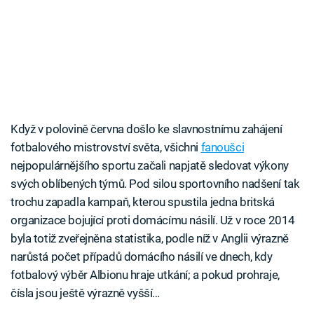
Když v polovině června došlo ke slavnostnímu zahájení
fotbalového mistrovství světa, všichni
fanoušci
nejpopulárnějšího sportu začali napjatě sledovat výkony
svých oblíbených týmů. Pod silou sportovního nadšení tak
trochu zapadla kampaň, kterou spustila jedna britská
organizace bojující proti domácímu násilí. Už v roce 2014
byla totiž zveřejněna statistika, podle níž v Anglii výrazně
narůstá počet případů domácího násilí ve dnech, kdy
fotbalový výběr Albionu hraje utkání; a pokud prohraje,
čísla jsou ještě výrazně vyšší…