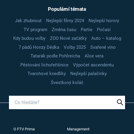
Populární témata
Jak zhubnout
Nejlepší filmy 2024
Nejlepší horory
TV program
Změna času
Partie
Počasí
Kdy budou volby
ZOO Nové začátky
Auto – katalog
7 pádů Honzy Dědka
Volby 2025
Svařené víno
Tatarák podle Pohlreicha
Aloe vera
Pěstování lichořeřišnice
Výpočet ascendentu
Tvarohové knedlíky
Nejlepší palačinky
Švestkový koláč
O FTV Prima
Management