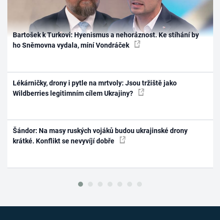
Bartošek k Turkovi: Hyenismus a nehoráznost. Ke stíhání by
ho Sněmovna vydala, míní Vondráček
Lékárničky, drony i pytle na mrtvoly: Jsou tržiště jako
Wildberries legitimním cílem Ukrajiny?
Šándor: Na masy ruských vojáků budou ukrajinské drony
krátké. Konflikt se nevyvíjí dobře