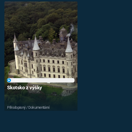
PŘEHRÁT
Skotsko z výšky
Přírodopisný / Dokumentární