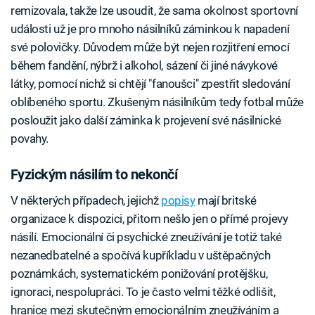
remizovala, takže lze usoudit, že sama okolnost sportovní
události už je pro mnoho násilníků záminkou k napadení
své polovičky. Důvodem může být nejen rozjitření emocí
během fandění, nýbrž i alkohol, sázení či jiné návykové
látky, pomocí nichž si chtějí "fanoušci" zpestřit sledování
oblíbeného sportu. Zkušeným násilníkům tedy fotbal může
posloužit jako další záminka k projevení své násilnické
povahy.
Fyzickým násilím to nekončí
V některých případech, jejichž
popisy
mají britské
organizace k dispozici, přitom nešlo jen o přímé projevy
násilí. Emocionální či psychické zneužívání je totiž také
nezanedbatelné a spočívá kupříkladu v uštěpačných
poznámkách, systematickém ponižování protějšku,
ignoraci, nespolupráci. To je často velmi těžké odlišit,
hranice mezi skutečným emocionálním zneužíváním a