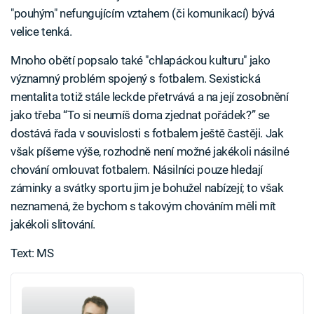
"pouhým" nefungujícím vztahem (či komunikací) bývá
velice tenká.
Mnoho obětí popsalo také "chlapáckou kulturu" jako
významný problém spojený s fotbalem. Sexistická
mentalita totiž stále leckde přetrvává a na její zosobnění
jako třeba “To si neumíš doma zjednat pořádek?” se
dostává řada v souvislosti s fotbalem ještě častěji. Jak
však píšeme výše, rozhodně není možné jakékoli násilné
chování omlouvat fotbalem. Násilníci pouze hledají
záminky a svátky sportu jim je bohužel nabízejí; to však
neznamená, že bychom s takovým chováním měli mít
jakékoli slitování.
Text: MS