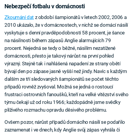
Nebezpečí fotbalu v domácnosti
Zkoumání dat
z období šampionátů v letech 2002, 2006 a
2010 ukázalo, že v domácnostech, v nichž se domácí násilí
vyskytuje s denní pravděpodobností 58 procent, je šance
na násilnosti během zápasů Anglie alarmujících 79
procent. Nejedná se tedy o běžné, násilím nezatížené
domácnosti, přesto je takový nárůst na první pohled
výrazný. Stejně tak i nahlášená napadení ze strany obětí
bývají den po zápase jasně vyšší než jindy. Navíc s každým
dalším ze tří sledovaných šampionátů se počet těchto
případů rovněž zvyšoval. Možná se jedná o rostoucí
frustraci ostrovních fanoušků, kteří na velké vítězství svého
týmu čekají už od roku 1966; každopádně jsme svědky
plíživého rozmachu opravdu děsivého problému.
Ovšem pozor, nárůst případů domácího násilí se podařilo
zaznamenat i ve dnech, kdy Anglie svůj zápas vyhrála či