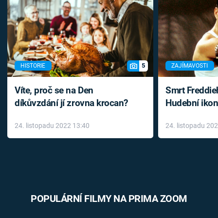
5
HISTORIE
ZAJÍMAVOSTI
Víte, proč se na Den
Smrt Freddie
díkůvzdání jí zrovna krocan?
Hudební ikon
až do konce 
24. listopadu 2022 13:40
24. listopadu 20
léky
POPULÁRNÍ FILMY NA PRIMA ZOOM