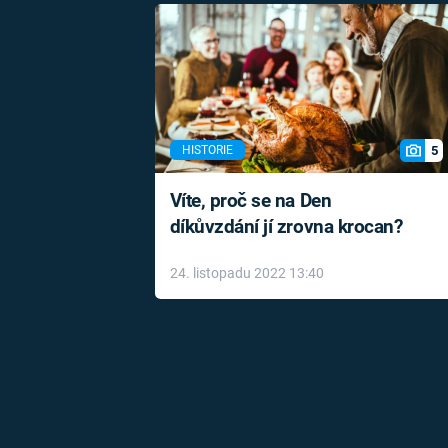
5
HISTORIE
Víte, proč se na Den
díkůvzdání jí zrovna krocan?
24. listopadu 2022 13:40