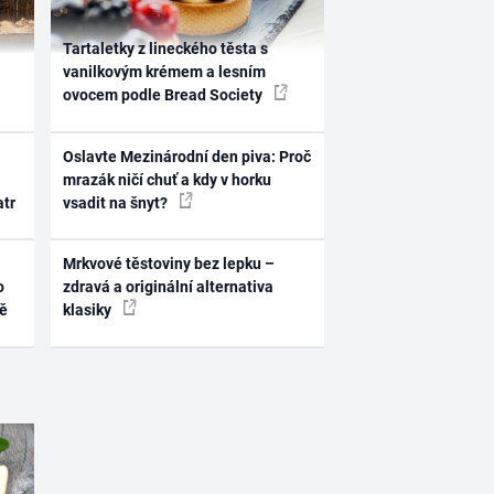
Tartaletky z lineckého těsta s
vanilkovým krémem a lesním
ovocem podle Bread Society
Oslavte Mezinárodní den piva: Proč
mrazák ničí chuť a kdy v horku
atr
vsadit na šnyt?
Mrkvové těstoviny bez lepku –
o
zdravá a originální alternativa
ně
klasiky