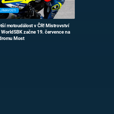
AJÍMAVOSTI
tší motoudálost v ČR! Mistrovství
a WorldSBK začne 19. července na
dromu Most