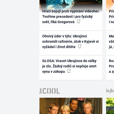
Hráči bojují proti vypínání videoher.
Pri
Tvoříme precedent i pro fyzický
Pri
svět, říká Gregorová
i n
Ohnivý úder v týlu: Ukrajinci
Ma
ochromili rafinérie, útok v Kyjevě si
vž
vyžádal i život dítěte
já,
GLOSA: Vracet Ukrajince do války
Ro
je zlo. Žádný rodič si nepřeje smrt
Pr
syna v zákopu
a 