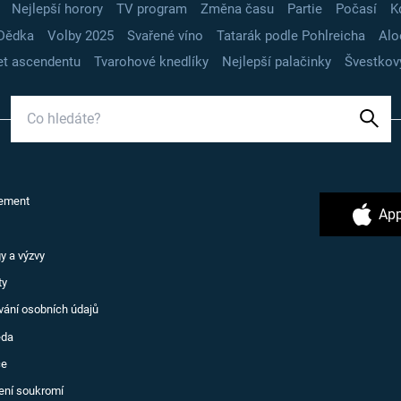
Nejlepší horory
TV program
Změna času
Partie
Počasí
K
Dědka
Volby 2025
Svařené víno
Tatarák podle Pohlreicha
Alo
t ascendentu
Tvarohové knedlíky
Nejlepší palačinky
Švestkov
ement
App
y a výzvy
ty
vání osobních údajů
ěda
ce
ení soukromí