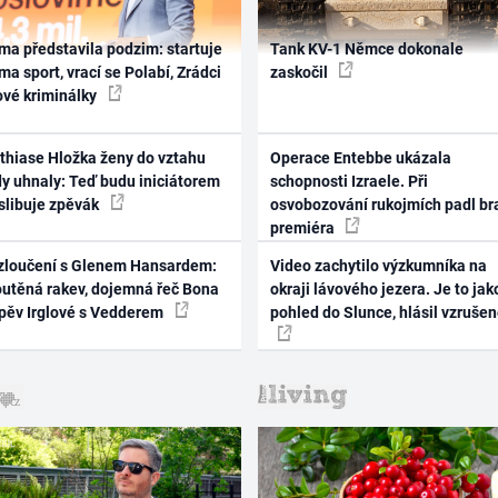
ma představila podzim: startuje
Tank KV-1 Němce dokonale
ma sport, vrací se Polabí, Zrádci
zaskočil
ové kriminálky
thiase Hložka ženy do vztahu
Operace Entebbe ukázala
dy uhnaly: Teď budu iniciátorem
schopnosti Izraele. Při
 slibuje zpěvák
osvobozování rukojmích padl br
premiéra
zloučení s Glenem Hansardem:
Video zachytilo výzkumníka na
outěná rakev, dojemná řeč Bona
okraji lávového jezera. Je to jak
zpěv Irglové s Vedderem
pohled do Slunce, hlásil vzruše