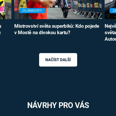
ZAJÍMAVOSTI
Z
u
Mistrovství světa superbiků: Kdo pojede
Nejvě
ů
v Mostě na divokou kartu?
svět
Auto
NAČÍST DALŠÍ
NÁVRHY PRO VÁS