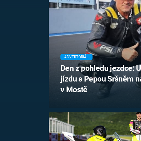
MARIE TEREZIE
ADOLF HITLER
NAPOLEON
BONAPARTE
ATENTÁT NA
REINHARDA
BRITSKÁ
HEYDRICHA
KRÁLOVSKÁ
RODINA
PRVNÍ SVĚTOVÁ
VÁLKA
ADVERTORIÁL
Den z pohledu jezdce: U
jízdu s Pepou Sršněm n
v Mostě