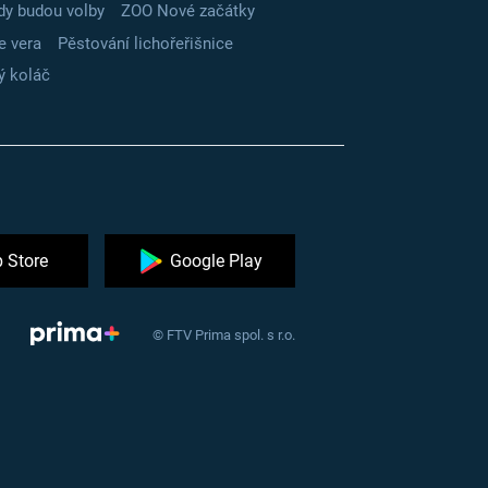
dy budou volby
ZOO Nové začátky
e vera
Pěstování lichořeřišnice
ý koláč
 Store
Google Play
© FTV Prima spol. s r.o.