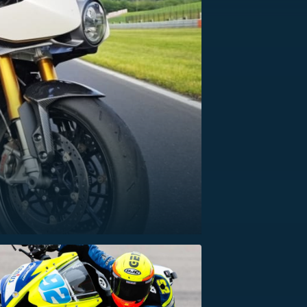
US
RSUS
ZE A