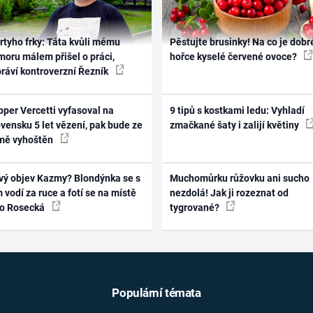
rtyho frky: Táta kvůli mému
Pěstujte brusinky! Na co je dobr
oru málem přišel o práci,
hořce kyselé červené ovoce?
práví kontroverzní Řezník
per Vercetti vyfasoval na
9 tipů s kostkami ledu: Vyhladí
vensku 5 let vězení, pak bude ze
zmačkané šaty i zalijí květiny
mě vyhoštěn
vý objev Kazmy? Blondýnka se s
Muchomůrku růžovku ani sucho
 vodí za ruce a fotí se na místě
nezdolá! Jak ji rozeznat od
ko Rosecká
tygrované?
Populární témata