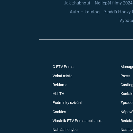
Jak zhubnout
Nejlepší filmy 2024
Auto – katalog
7 pádů Honzy 
Výpoče
O FTV Prima
Manag
Volná místa
Press
Reklama
Casting
HbbTV
Kontak
Podmínky užívání
Zpraco
Cookies
Nápov
Vlastník FTV Prima spol. s r.o.
Redak
Nahlásit chybu
Nastav