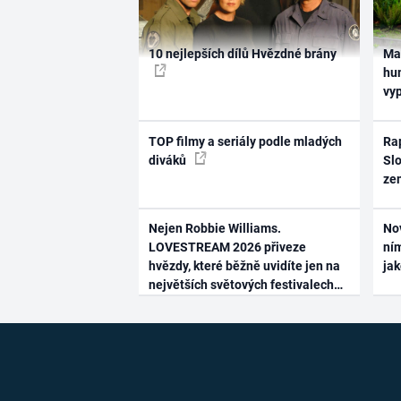
10 nejlepších dílů Hvězdné brány
Ma
hum
vy
TOP filmy a seriály podle mladých
Rap
diváků
Slo
ze
Nejen Robbie Williams.
No
LOVESTREAM 2026 přiveze
ním
hvězdy, které běžně uvidíte jen na
ja
největších světových festivalech