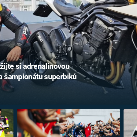
FILMY VERS
REALITA
UFO A
MIMOZEMŠŤANÉ
HORORY VE
REALITA
UTAJENÉ PŘÍBĚHY
ČESKÝCH DĚJIN
OPTICKÉ ILU
KLAMY
ALTERNATIVNÍ
HISTORIE
žijte si adrenalinovou
a šampionátu superbiků