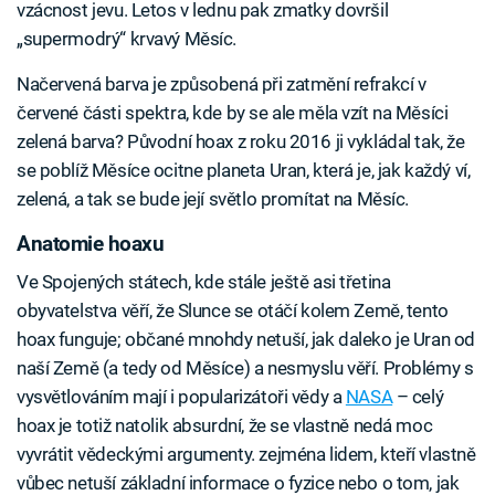
vzácnost jevu. Letos v lednu pak zmatky dovršil
„supermodrý“ krvavý Měsíc.
Načervená barva je způsobená při zatmění refrakcí v
červené části spektra, kde by se ale měla vzít na Měsíci
zelená barva? Původní hoax z roku 2016 ji vykládal tak, že
se poblíž Měsíce ocitne planeta Uran, která je, jak každý ví,
zelená, a tak se bude její světlo promítat na Měsíc.
Anatomie hoaxu
Ve Spojených státech, kde stále ještě asi třetina
obyvatelstva věří, že Slunce se otáčí kolem Země, tento
hoax funguje; občané mnohdy netuší, jak daleko je Uran od
naší Země (a tedy od Měsíce) a nesmyslu věří. Problémy s
vysvětlováním mají i popularizátoři vědy a
NASA
– celý
hoax je totiž natolik absurdní, že se vlastně nedá moc
vyvrátit vědeckými argumenty. zejména lidem, kteří vlastně
vůbec netuší základní informace o fyzice nebo o tom, jak