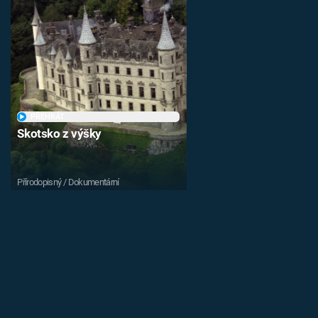
PŘEHRÁT
Skotsko z výšky
Přírodopisný / Dokumentární