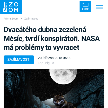
ŽIVĚ
Prima Zoom
■
Zajímavosti
Trendy:
ZRÁDCI
UFO
DRUHÁ SVĚTOVÁ VÁLKA
Dvacátého dubna zezelená
ZÁHADY
VETŘELCI DÁVNOVĚKU
Měsíc, tvrdí konspirátoři. NASA
má problémy to vyvracet
20. března 2018 06:00
ZAJÍMAVOSTI
Topi Pigula
Témata
Témata
Pořady
TV Program