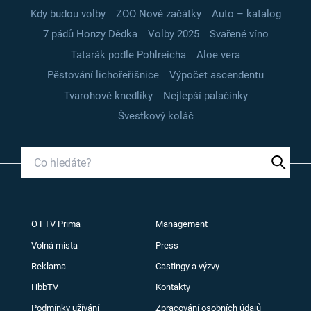
Kdy budou volby
ZOO Nové začátky
Auto – katalog
7 pádů Honzy Dědka
Volby 2025
Svařené víno
Tatarák podle Pohlreicha
Aloe vera
Pěstování lichořeřišnice
Výpočet ascendentu
Tvarohové knedlíky
Nejlepší palačinky
Švestkový koláč
O FTV Prima
Management
Volná místa
Press
Reklama
Castingy a výzvy
HbbTV
Kontakty
Podmínky užívání
Zpracování osobních údajů