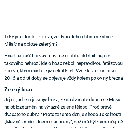
Taky jste dostali zprávu, že dvacátého dubna se stane
Měsíc na obloze zeleným?
Hned na začátku vás musíme ujistit a uklidnit: ne, nic
takového nehrozí, jde o hoax neboli nepravdivou řetězovou
zprávu, která existuje již několik let. Vznikla zřejmě roku
2016 a od té doby se objevuje vždy kolem poloviny března.
Zelený hoax
Jejím jádrem je smyšlenka, že na dvacáté dubna se Měsíc
na obloze změní na výrazně zelené těleso. Proč právě
dvacátého dubna? Protože tento den je shodou okolností
„Mezinárodním dnem marihuany“, což má být samozřejmě