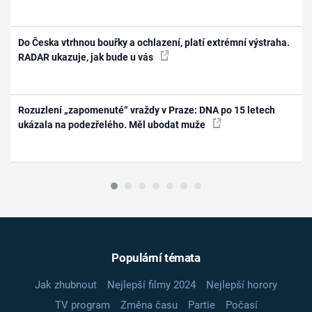
Do Česka vtrhnou bouřky a ochlazení, platí extrémní výstraha.
RADAR ukazuje, jak bude u vás
Rozuzlení „zapomenuté“ vraždy v Praze: DNA po 15 letech
ukázala na podezřelého. Měl ubodat muže
Populární témata
Jak zhubnout
Nejlepší filmy 2024
Nejlepší horory
TV program
Změna času
Partie
Počasí