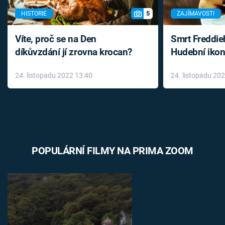
5
HISTORIE
ZAJÍMAVOSTI
Víte, proč se na Den
Smrt Freddie
díkůvzdání jí zrovna krocan?
Hudební ikon
až do konce 
24. listopadu 2022 13:40
24. listopadu 20
léky
POPULÁRNÍ FILMY NA PRIMA ZOOM