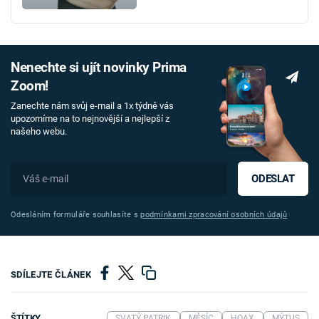
Nenechte si ujít novinky Prima
Zoom!
Zanechte nám svůj e-mail a 1x týdně vás
upozorníme na to nejnovější a nejlepší z
našeho webu.
ODESLAT
Odesláním formuláře souhlasíte s
podmínkami zpracování osobních údajů
SDÍLEJTE ČLÁNEK
ŠTÍTKY
SVATÝ PATRIK
MĚSÍC
HOAX
MÝTUS