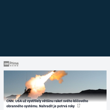
CNN: USA už vystřílely většinu raket svého klíčového
obranného systému. Nahradit je potrvá roky