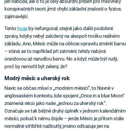
jen náhoda, ale o to je celý absurdní příběh pro milovníky
konspiračních teorií, jimž chybí základní znalosti o fyzice,
zajímavější.
Tento
hoax
by nefungoval, stejně jako další podobné
zprávy, kdyby nebyl založený na alespoň trošku reálném
základu. Ano, Měsíc může na obloze opravdu změnit barvu
– stává se to například při zatmění; tehdy nabývá
oranžovou až narudlou barvu. No a když může být rudý,
proč by nemohl být zelený, že?
Modrý měsíc a uherský rok
Navíc se občas mluví o „modrém měsíci“, to hlavně v
anglosaském kontextu, kde spojení „Once in a blue Moon“
znamená něco jako naše „jednou za uherský rok“.
Označuje se tak běžně druhý úplněk v jednom kalendářním
měsíci, pokud k němu dojde – jenže Měsíc je přitom stále
normálně stříbřitě nažloutlý, jméno odkazuje jen na