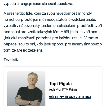
vypadá a funguje naše sluneční soustava.
A přesně tito lidé, kteří za svou nevědomost mnohdy
nemohou, prostě jen měli nedostatečné vzdělání anebo
vyrostli v nábožensky fundamentalistickém prostředí, tvoří
podhoubí pro vznik takových fám – šíří je dál a tvoří ono
„kritické množství“ potřebné pro každou reakci. V tomto
případě jsou to oni, kdo jsou oporou pro nesmyslný hoax o
tom, že Měsíc zezelená.
Text: MK
Topi Pigula
redaktor FTV Prima
VŠECHNY ČLÁNKY AUTORA