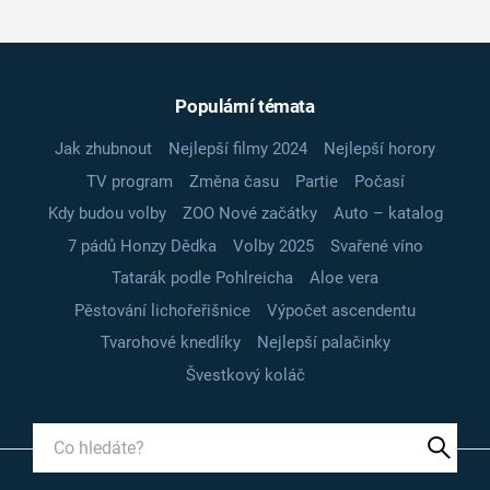
Populární témata
Jak zhubnout
Nejlepší filmy 2024
Nejlepší horory
TV program
Změna času
Partie
Počasí
Kdy budou volby
ZOO Nové začátky
Auto – katalog
7 pádů Honzy Dědka
Volby 2025
Svařené víno
Tatarák podle Pohlreicha
Aloe vera
Pěstování lichořeřišnice
Výpočet ascendentu
Tvarohové knedlíky
Nejlepší palačinky
Švestkový koláč