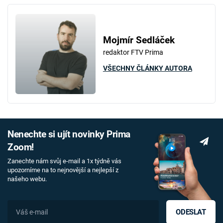
Mojmír Sedláček
redaktor FTV Prima
VŠECHNY ČLÁNKY AUTORA
Nenechte si ujít novinky Prima
Zoom!
Zanechte nám svůj e-mail a 1x týdně vás
upozorníme na to nejnovější a nejlepší z
našeho webu.
ODESLAT