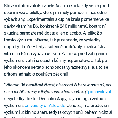
Stovka dobrovolníků z celé Austrálie si každý večer před
spaním vzala pilulky, které jim měly pomoci si následně
vybavit sny. Experimentální skupina brala poměrně velké
dávky vitamínu B6, konkrétně 240 miligramů, kontrolní
skupina samozřejmě dostala jen placebo. A jelikož o
tomto výzkumu píšeme, tak je nasnadě, že výsledky
dopadly dobře – tedy skutečně prokázaly pozitivní vliv
vitamínu B6 na výbavnost snů. Zatímco před zahájením
výzkumu si většina účastníků sny nepamatovala, tak po
jeho skončení se tato schopnost výrazně zvýšila, a to se
přitom jednalo o pouhých pět dnů!
"Vitamín B6 neovlivnil živost, bizarnost či barevnost snů, ani
nezpůsobil změny v jiných aspektech spánku,"
pochvaloval
si výsledky doktor Denholm Aspy, psycholog a vedoucí
výzkumu z
University of Adelaide
. Jeho zajímá především
výzkum lucidního snění, tedy takových snů, během nichž si