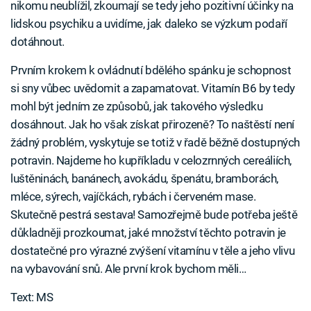
nikomu neublížil, zkoumají se tedy jeho pozitivní účinky na
lidskou psychiku a uvidíme, jak daleko se výzkum podaří
dotáhnout.
Prvním krokem k ovládnutí bdělého spánku je schopnost
si sny vůbec uvědomit a zapamatovat. Vitamín B6 by tedy
mohl být jedním ze způsobů, jak takového výsledku
dosáhnout. Jak ho však získat přirozeně? To naštěstí není
žádný problém, vyskytuje se totiž v řadě běžně dostupných
potravin. Najdeme ho kupříkladu v celozrnných cereáliích,
luštěninách, banánech, avokádu, špenátu, bramborách,
mléce, sýrech, vajíčkách, rybách i červeném mase.
Skutečně pestrá sestava! Samozřejmě bude potřeba ještě
důkladněji prozkoumat, jaké množství těchto potravin je
dostatečné pro výrazné zvýšení vitamínu v těle a jeho vlivu
na vybavování snů. Ale první krok bychom měli…
Text: MS