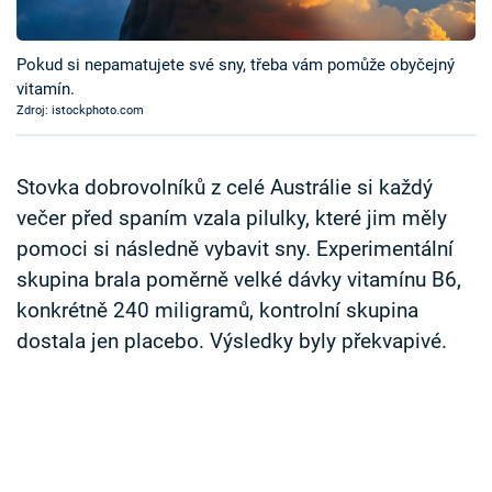
Časopis
Pokud si nepamatujete své sny, třeba vám pomůže obyčejný
Sledujte prima+
vitamín.
Zdroj: istockphoto.com
Přihlášení
Stovka dobrovolníků z celé Austrálie si každý
večer před spaním vzala pilulky, které jim měly
Sledujte nás
pomoci si následně vybavit sny. Experimentální
skupina brala poměrně velké dávky vitamínu B6,
konkrétně 240 miligramů, kontrolní skupina
dostala jen placebo. Výsledky byly překvapivé.