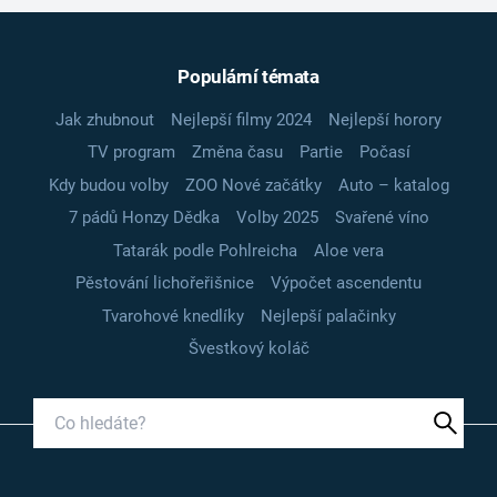
Populární témata
Jak zhubnout
Nejlepší filmy 2024
Nejlepší horory
TV program
Změna času
Partie
Počasí
Kdy budou volby
ZOO Nové začátky
Auto – katalog
7 pádů Honzy Dědka
Volby 2025
Svařené víno
Tatarák podle Pohlreicha
Aloe vera
Pěstování lichořeřišnice
Výpočet ascendentu
Tvarohové knedlíky
Nejlepší palačinky
Švestkový koláč