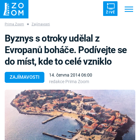
ŽIVĚ
Prima Zoom
■
Zajímavosti
Trendy:
ZRÁDCI
UFO
DRUHÁ SVĚTOVÁ VÁLKA
Byznys s otroky udělal z
ZÁHADY
VETŘELCI DÁVNOVĚKU
Evropanů boháče. Podívejte se
do míst, kde to celé vzniklo
14. června 2014 06:00
ZAJÍMAVOSTI
redakce Prima Zoom
Témata
Témata
Pořady
TV Program