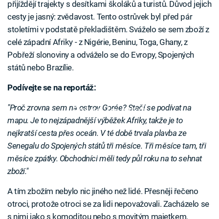
přijíždějí trajekty s desítkami školáků a turistů. Důvod jejich
cesty je jasný: zvědavost. Tento ostrůvek byl před pár
stoletími v podstatě překladištěm. Sváželo se sem zboží z
celé západní Afriky - z Nigérie, Beninu, Toga, Ghany, z
Pobřeží slonoviny a odváželo se do Evropy, Spojených
států nebo Brazílie.
Podívejte se na reportáž:
"Proč zrovna sem na ostrov Gorée? Stačí se podívat na
Failed to fetch
mapu. Je to nejzápadnější výběžek Afriky, takže je to
nejkratší cesta přes oceán. V té době trvala plavba ze
Senegalu do Spojených států tři měsíce. Tři měsíce tam, tři
měsíce zpátky. Obchodníci měli tedy půl roku na to sehnat
zboží."
A tím zbožím nebylo nic jiného než lidé. Přesněji řečeno
otroci, protože otroci se za lidi nepovažovali. Zacházelo se
s nimi jako s komoditou nebo s movitým majetkem.