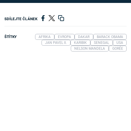
SDÍLEJTE ČLÁNEK
ŠTÍTKY
AFRIKA
EVROPA
DAKAR
BARACK OBAMA
JAN PAVEL II.
KARIBIK
SENEGAL
USA
NELSON MANDELA
GORÉE