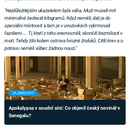
"Nejdůležitějším ukazatelem byla váha. Muži museli mít
minimálně šedesát kilogramů. Když neměli, dali je do
speciální místnosti a tam je v uvozovkách vykrmovali
fazolemi..... Ti, kteří z toho onemocněli, skončili bezmilosti v
moři. Tehdy žilo kolem ostrova hrozně žraloků. Cítili krev a o
potravu neměli vůbec žádnou nouzi."
ZAJÍMAVOSTI
Apokalypsa v soudní síni: Co objevil český novinář v
Senegalu?