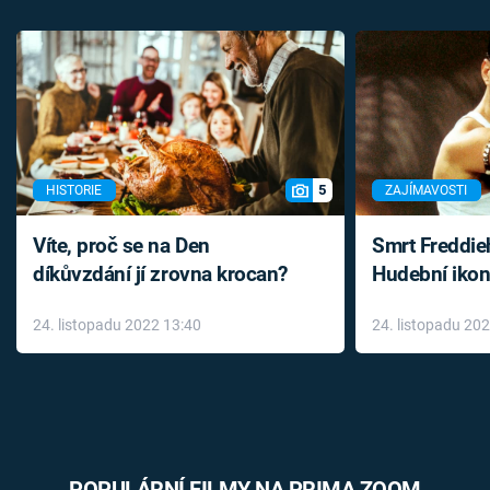
5
HISTORIE
ZAJÍMAVOSTI
Víte, proč se na Den
Smrt Freddie
díkůvzdání jí zrovna krocan?
Hudební ikon
až do konce 
24. listopadu 2022 13:40
24. listopadu 20
léky
POPULÁRNÍ FILMY NA PRIMA ZOOM