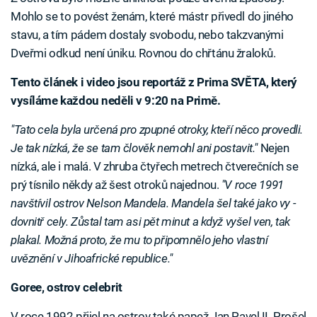
Mohlo se to povést ženám, které mástr přivedl do jiného
stavu, a tím pádem dostaly svobodu, nebo takzvanými
Dveřmi odkud není úniku. Rovnou do chřtánu žraloků.
Tento článek i video jsou reportáž z Prima SVĚTA, který
vysíláme každou neděli v 9:20 na Primě.
"Tato cela byla určená pro zpupné otroky, kteří něco provedli.
Je tak nízká, že se tam člověk nemohl ani postavit."
Nejen
nízká, ale i malá. V zhruba čtyřech metrech čtverečních se
prý tísnilo někdy až šest otroků najednou.
"V roce 1991
navštívil ostrov Nelson Mandela. Mandela šel také jako vy -
dovnitř cely. Zůstal tam asi pět minut a když vyšel ven, tak
plakal. Možná proto, že mu to připomnělo jeho vlastní
uvěznění v Jihoafrické republice."
Goree, ostrov celebrit
V roce 1992 přijel na ostrov také papež Jan Pavel II. Prošel