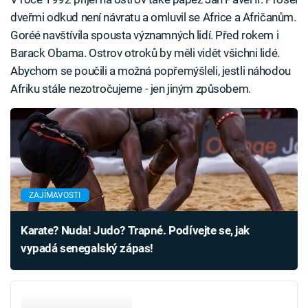
dveřmi odkud není návratu a omluvil se Africe a Afričanům.
Goréé navštívila spousta významných lidí. Před rokem i
Barack Obama. Ostrov otroků by měli vidět všichni lidé.
Abychom se poučili a možná popřemýšleli, jestli náhodou
Afriku stále nezotročujeme - jen jiným způsobem.
ZAJÍMAVOSTI
Karate? Nuda! Judo? Trapné. Podívejte se, jak
vypadá senegalský zápas!