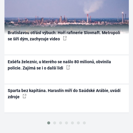
Bratislavou otřásl výbuch: Hoří rafinerie Slovnaft. Metropolí
se šíří dým, zachycuje video
Exšéfa železnic, u kterého se našlo 80 milionů, obvinila
policie. Zajímá se i o další lidi
Sparta bez kapitána. Haraslín míří do Saúdské Arábie, uvádí
zdroje