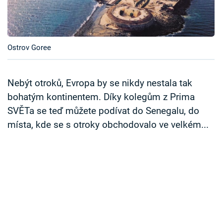
Časopis
Sledujte prima+
Ostrov Goree
Přihlášení
Nebýt otroků, Evropa by se nikdy nestala tak
bohatým kontinentem. Díky kolegům z Prima
Sledujte nás
SVĚTa se teď můžete podívat do Senegalu, do
místa, kde se s otroky obchodovalo ve velkém...