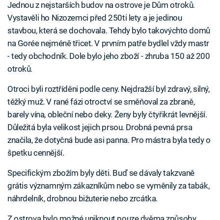
Jednou z nejstarších budov na ostrove je Dům otroků.
Vystavěli ho Nizozemci před 250ti lety a je jedinou
stavbou, která se dochovala. Tehdy bylo takovýchto domů
na Gorée nejméně třicet. V prvním patře bydlel vždy mastr
- tedy obchodník. Dole bylo jeho zboží - zhruba 150 až 200
otroků.
Otroci byli roztříděni podle ceny. Nejdražší byl zdravý, silný,
těžký muž. V rané fázi otroctví se směňoval za zbraně,
barely vína, obleční nebo deky. Ženy byly čtyřikrát levnější.
Důležitá byla velikost jejich prsou. Drobná pevná prsa
značila, že dotyčná bude asi panna. Pro mástra byla tedy o
špetku cennější.
Specifickým zbožím byly děti. Buď se dávaly takzvaně
grátis významným zákazníkům nebo se vyměnily za tabák,
náhrdelník, drobnou bižuterie nebo zrcátka.
Z ostrova bylo možné uniknout pouze dvěma způsoby.