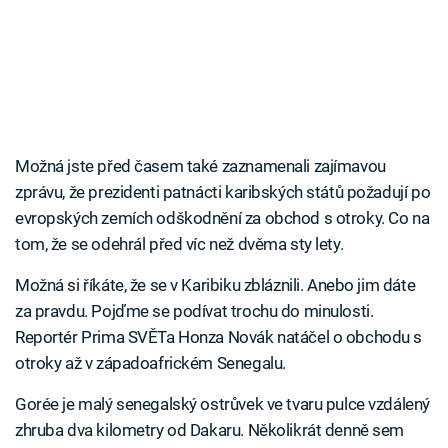
Možná jste před časem také zaznamenali zajímavou
zprávu, že prezidenti patnácti karibských států požadují po
evropských zemích odškodnění za obchod s otroky. Co na
tom, že se odehrál před víc než dvěma sty lety.
Možná si říkáte, že se v Karibiku zbláznili. Anebo jim dáte
za pravdu. Pojďme se podívat trochu do minulosti.
Reportér Prima SVĚTa Honza Novák natáčel o obchodu s
otroky až v západoafrickém Senegalu.
Gorée je malý senegalský ostrůvek ve tvaru pulce vzdálený
zhruba dva kilometry od Dakaru. Několikrát denně sem