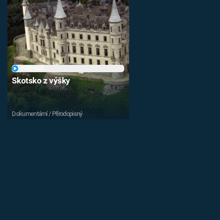
PŘEHRÁT
Skotsko z výšky
Dokumentární / Přírodopisný