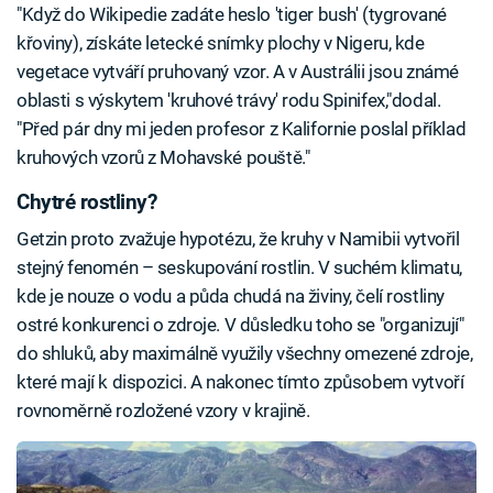
"Když do Wikipedie zadáte heslo 'tiger bush' (tygrované
křoviny), získáte letecké snímky plochy v Nigeru, kde
vegetace vytváří pruhovaný vzor. A v Austrálii jsou známé
oblasti s výskytem 'kruhové trávy' rodu Spinifex,"dodal.
"Před pár dny mi jeden profesor z Kalifornie poslal příklad
kruhových vzorů z Mohavské pouště."
Chytré rostliny?
Getzin proto zvažuje hypotézu, že kruhy v Namibii vytvořil
stejný fenomén – seskupování rostlin. V suchém klimatu,
kde je nouze o vodu a půda chudá na živiny, čelí rostliny
ostré konkurenci o zdroje. V důsledku toho se "organizují"
do shluků, aby maximálně využily všechny omezené zdroje,
které mají k dispozici. A nakonec tímto způsobem vytvoří
rovnoměrně rozložené vzory v krajině.