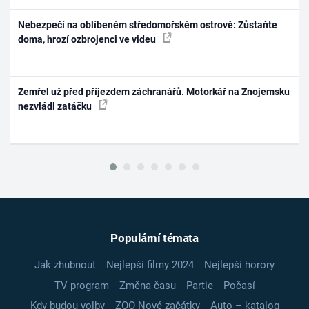
Nebezpečí na oblíbeném středomořském ostrově: Zůstaňte
doma, hrozí ozbrojenci ve videu
Zemřel už před příjezdem záchranářů. Motorkář na Znojemsku
nezvládl zatáčku
Populární témata
Jak zhubnout
Nejlepší filmy 2024
Nejlepší horory
TV program
Změna času
Partie
Počasí
Kdy budou volby
ZOO Nové začátky
Auto – katalog