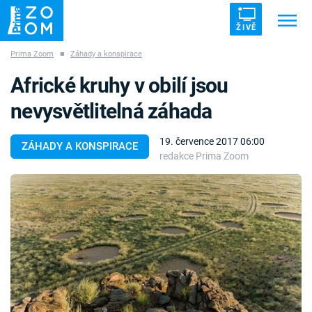
ŽIVĚ
Prima Zoom
■
Záhady a konspirace
Trendy:
ZRÁDCI
UFO
DRUHÁ SVĚTOVÁ VÁLKA
Africké kruhy v obilí jsou
ZÁHADY
VETŘELCI DÁVNOVĚKU
nevysvětlitelná záhada
19. července 2017 06:00
ZÁHADY A KONSPIRACE
redakce Prima Zoom
Témata
Témata
Pořady
TV Program