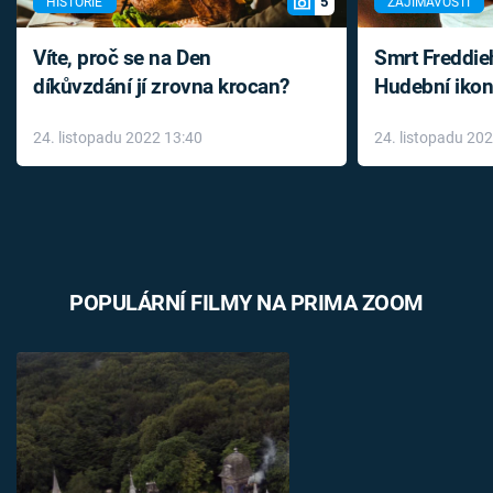
5
HISTORIE
ZAJÍMAVOSTI
Víte, proč se na Den
Smrt Freddie
díkůvzdání jí zrovna krocan?
Hudební ikon
až do konce 
24. listopadu 2022 13:40
24. listopadu 20
léky
POPULÁRNÍ FILMY NA PRIMA ZOOM