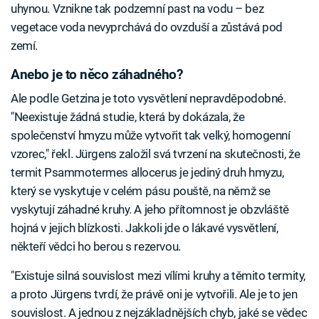
uhynou. Vznikne tak podzemní past na vodu – bez
vegetace voda nevyprchává do ovzduší a zůstává pod
zemí.
Anebo je to něco záhadného?
Ale podle Getzina je toto vysvětlení nepravděpodobné.
"Neexistuje žádná studie, která by dokázala, že
společenství hmyzu může vytvořit tak velký, homogenní
vzorec," řekl. Jürgens založil svá tvrzení na skutečnosti, že
termit Psammotermes allocerus je jediný druh hmyzu,
který se vyskytuje v celém pásu pouště, na němž se
vyskytují záhadné kruhy. A jeho přítomnost je obzvláště
hojná v jejich blízkosti. Jakkoli jde o lákavé vysvětlení,
někteří vědci ho berou s rezervou.
"Existuje silná souvislost mezi vílími kruhy a těmito termity,
a proto Jürgens tvrdí, že právě oni je vytvořili. Ale je to jen
souvislost. A jednou z nejzákladnějších chyb, jaké se vědec