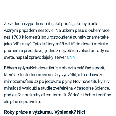
Ze vzduchu vypadá namibijská poušť, jako by trpěla
vážným případem neštovic. Na úzkém pásu dlouhém více
než 1700 kilometrů jsou roztroušené puntíky známé také
jako "vílí kruhy". Tyto krátery měří od tří do deseti metrů v
průměru a představují jednu z největších záhad přírody na
světě, napsal zpravodajský server
CNN
.
Během uplynulých desetiletí se objevila celá řada teorií,
které se tento fenomén snažily vysvětlit, a to od invaze
mimozemšťanů až po jedovaté plyny. Novinové titulky si v
minulosti vysloužila studie zveřejněná v časopise Science,
podle níž jsou kruhy dílem termitů. Žádná z těchto teorií se
ale plně nepotvrdila.
Roky práce a výzkumu. Výsledek? Nic!