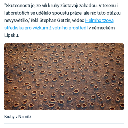
"Skutečností je, že vílí kruhy zůstávají záhadou. V terénu i
laboratořích se udělalo spoustu práce, ale nic tuto otázku
nevysvětlilo," řekl Stephan Getzin, vědec
Helmholtzova
střediska pro výzkum životního prostředí
v německém
Lipsku.
Kruhy v Namibii