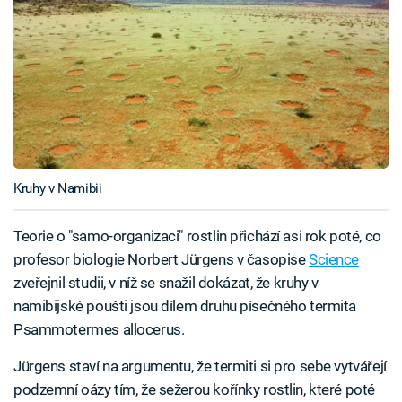
Kruhy v Namibii
Teorie o "samo-organizaci" rostlin přichází asi rok poté, co
profesor biologie Norbert Jürgens v časopise
Science
zveřejnil studii, v níž se snažil dokázat, že kruhy v
namibijské poušti jsou dílem druhu písečného termita
Psammotermes allocerus.
Jürgens staví na argumentu, že termiti si pro sebe vytvářejí
podzemní oázy tím, že sežerou kořínky rostlin, které poté