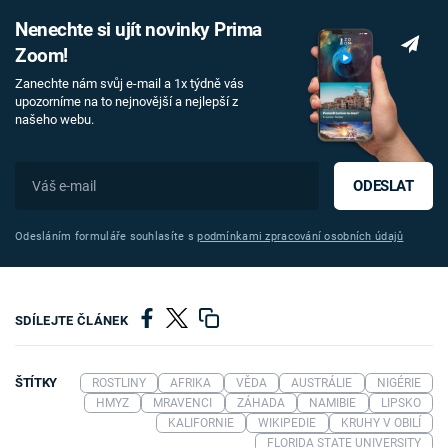
Nenechte si ujít novinky Prima
Zoom!
Zanechte nám svůj e-mail a 1x týdně vás
upozorníme na to nejnovější a nejlepší z
našeho webu.
ODESLAT
Odesláním formuláře souhlasíte s
podmínkami zpracování osobních údajů
SDÍLEJTE ČLÁNEK
ŠTÍTKY
ROSTLINY
AFRIKA
VĚDA
AUSTRÁLIE
NIGÉRIE
HMYZ
MRAVENCI
ZÁHADA
NAMIBIE
LIPSKO
KALIFORNIE
WIKIPEDIE
KRUHY V OBILÍ
FLORIDA STATE UNIVERSITY