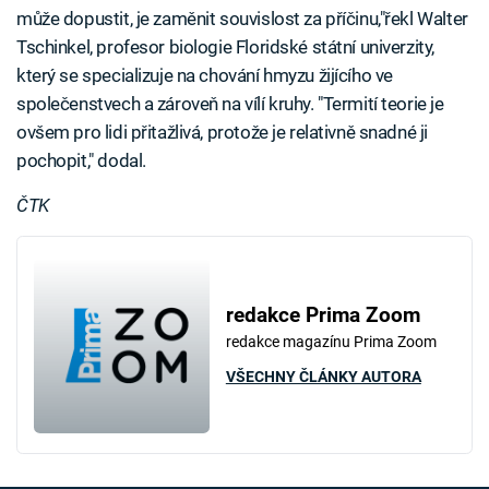
může dopustit, je zaměnit souvislost za příčinu,"řekl Walter
Tschinkel, profesor biologie Floridské státní univerzity,
který se specializuje na chování hmyzu žijícího ve
společenstvech a zároveň na vílí kruhy. "Termití teorie je
ovšem pro lidi přitažlivá, protože je relativně snadné ji
pochopit," dodal.
ČTK
redakce Prima Zoom
redakce magazínu Prima Zoom
VŠECHNY ČLÁNKY AUTORA