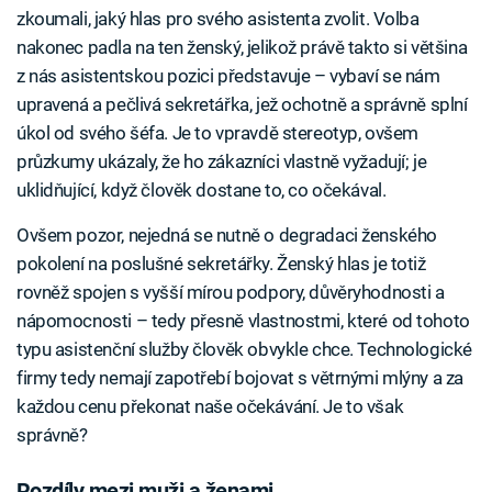
zkoumali, jaký hlas pro svého asistenta zvolit. Volba
nakonec padla na ten ženský, jelikož právě takto si většina
z nás asistentskou pozici představuje – vybaví se nám
upravená a pečlivá sekretářka, jež ochotně a správně splní
úkol od svého šéfa. Je to vpravdě stereotyp, ovšem
průzkumy ukázaly, že ho zákazníci vlastně vyžadují; je
uklidňující, když člověk dostane to, co očekával.
Ovšem pozor, nejedná se nutně o degradaci ženského
pokolení na poslušné sekretářky. Ženský hlas je totiž
rovněž spojen s vyšší mírou podpory, důvěryhodnosti a
nápomocnosti – tedy přesně vlastnostmi, které od tohoto
typu asistenční služby člověk obvykle chce. Technologické
firmy tedy nemají zapotřebí bojovat s větrnými mlýny a za
každou cenu překonat naše očekávání. Je to však
správně?
Rozdíly mezi muži a ženami