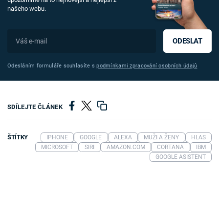
našeho webu.
ODESLAT
Odesláním formuláře souhlasíte s
podmínkami zpracování osobních údajů
SDÍLEJTE ČLÁNEK
ŠTÍTKY
IPHONE
GOOGLE
ALEXA
MUŽI A ŽENY
HLAS
MICROSOFT
SIRI
AMAZON.COM
CORTANA
IBM
GOOGLE ASISTENT