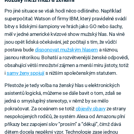
Pro jiné situace se však hodí něco odlišného. Například
superpočítač Watson of firmy IBM, který pravidelně svádí
bitvy s lidskými šampiony ve hrách jako GO nebo šachy,
měl v jedné americké kvízové show mužský hlas. Na vině
jsou opět lidská očekávání, jež počítají s tím, že vůdčí
postava bude
disponovat mužským hlasem
a ráznou,
jasnou rétorikou. Bohatší a rozvětvenější ženské odpovědi,
obsahující větší množství zájmen a menší míru jistoty, totiž
i
samy ženy spojují
s nižším společenským statutem.
Přestože je tedy volba na ženský hlas u elektronických
asistentů logická, můžeme se dále bavit o tom, zdali se
jedná o smysluplný stereotyp, v němž by se mělo
pokračovat. Za oceánem se totiž
objevily obavy
ze strany
nespokojených rodičů, že systém Alexa od Amazonu plní
příkazy bez zapojení slov “prosím” a “děkuji”, čímž dává
dětem docela nepěkný vzor. Technologie zase jednou