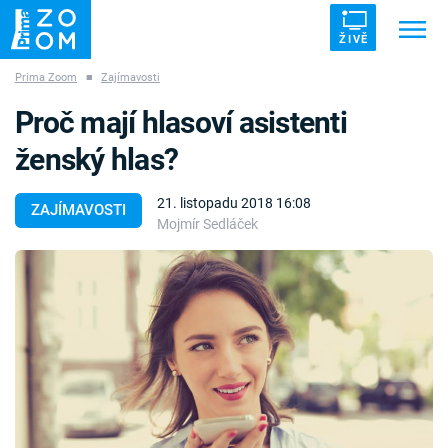
ŽIVĚ
Prima Zoom
■
Zajímavosti
Trendy:
ZRÁDCI
UFO
DRUHÁ SVĚTOVÁ VÁLKA
Proč mají hlasoví asistenti
ZÁHADY
VETŘELCI DÁVNOVĚKU
ženský hlas?
21. listopadu 2018 16:08
ZAJÍMAVOSTI
Mojmír Sedláček
Témata
Témata
Pořady
TV Program