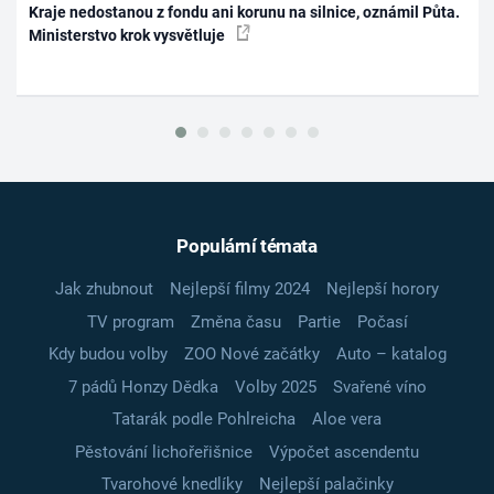
Kraje nedostanou z fondu ani korunu na silnice, oznámil Půta.
Ministerstvo krok vysvětluje
Populární témata
Jak zhubnout
Nejlepší filmy 2024
Nejlepší horory
TV program
Změna času
Partie
Počasí
Kdy budou volby
ZOO Nové začátky
Auto – katalog
7 pádů Honzy Dědka
Volby 2025
Svařené víno
Tatarák podle Pohlreicha
Aloe vera
Pěstování lichořeřišnice
Výpočet ascendentu
Tvarohové knedlíky
Nejlepší palačinky