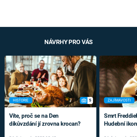
NÁVRHY PRO VÁS
5
HISTORIE
ZAJÍMAVOSTI
Víte, proč se na Den
Smrt Freddie
díkůvzdání jí zrovna krocan?
Hudební ikon
až do konce 