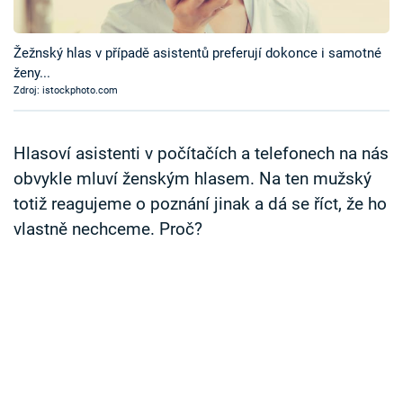
Časopis
Žežnský hlas v případě asistentů preferují dokonce i samotné
Sledujte prima+
ženy...
Zdroj: istockphoto.com
Přihlášení
Hlasoví asistenti v počítačích a telefonech na nás
obvykle mluví ženským hlasem. Na ten mužský
Sledujte nás
totiž reagujeme o poznání jinak a dá se říct, že ho
vlastně nechceme. Proč?