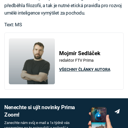
předběhla filozofii, a tak je nutné etická pravidla pro rozvoj
umělé inteligence vymýšlet za pochodu.
Text: MS
Mojmír Sedláček
redaktor FTV Prima
VŠECHNY ČLÁNKY AUTORA
Nenechte si ujít novinky Prima
Zoom!
Zanechte nám svůj e-mail a 1x týdně vás
upozorníme na to nejnovější a nejlepší z