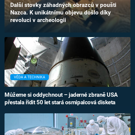
Další stovky záhadných obrazců v poušti
Časopis
Nazca. K unikátnímu objevu došlo díky
revoluci v archeologii
Sledujte prima+
Přihlášení
Sledujte nás
VĚDA A TECHNIKA
Můžeme si oddychnout – jaderné zbraně USA
přestala řídit 50 let stará osmipalcová disketa