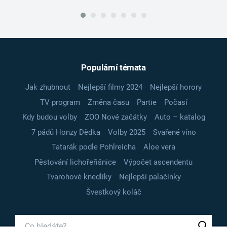
Populární témata
Jak zhubnout
Nejlepší filmy 2024
Nejlepší horory
TV program
Změna času
Partie
Počasí
Kdy budou volby
ZOO Nové začátky
Auto – katalog
7 pádů Honzy Dědka
Volby 2025
Svařené víno
Tatarák podle Pohlreicha
Aloe vera
Pěstování lichořeřišnice
Výpočet ascendentu
Tvarohové knedlíky
Nejlepší palačinky
Švestkový koláč