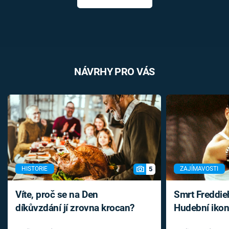
NÁVRHY PRO VÁS
5
HISTORIE
ZAJÍMAVOSTI
Víte, proč se na Den
Smrt Freddie
díkůvzdání jí zrovna krocan?
Hudební ikon
až do konce 