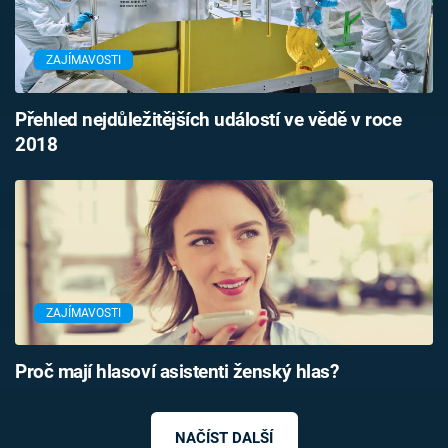
ZAJÍMAVOSTI
Přehled nejdůležitějších událostí ve vědě v roce
2018
ZAJÍMAVOSTI
Proč mají hlasoví asistenti ženský hlas?
NAČÍST DALŠÍ