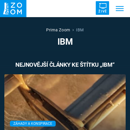
ŽIVĚ
Trendy:
ZRÁDCI
UFO
DRUHÁ SVĚTOVÁ VÁLKA
Prima Zoom
IBM
IBM
ZÁHADY
VETŘELCI DÁVNOVĚKU
NEJNOVĚJŠÍ ČLÁNKY KE ŠTÍTKU „IBM“
Témata
Témata
Pořady
TV Program
ZÁHADY A KONSPIRACE