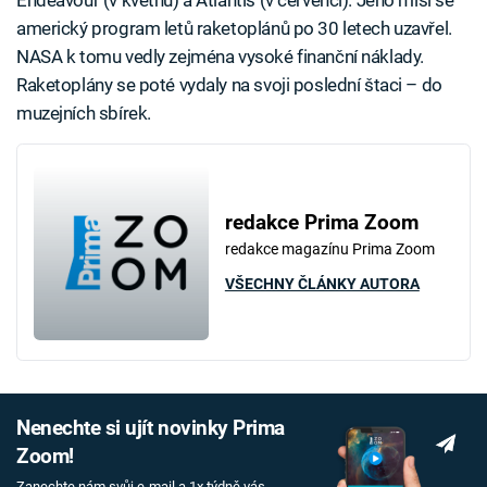
Endeavour (v květnu) a Atlantis (v červenci). Jeho misí se
americký program letů raketoplánů po 30 letech uzavřel.
NASA k tomu vedly zejména vysoké finanční náklady.
Raketoplány se poté vydaly na svoji poslední štaci – do
muzejních sbírek.
redakce Prima Zoom
redakce magazínu Prima Zoom
VŠECHNY ČLÁNKY AUTORA
Nenechte si ujít novinky Prima
Zoom!
Zanechte nám svůj e-mail a 1x týdně vás