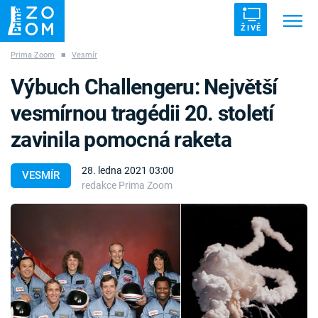
ŽIVĚ
Prima Zoom
■
Vesmír
Trendy:
ZRÁDCI
UFO
DRUHÁ SVĚTOVÁ VÁLKA
Výbuch Challengeru: Největší
ZÁHADY
VETŘELCI DÁVNOVĚKU
vesmírnou tragédii 20. století
zavinila pomocná raketa
28. ledna 2021 03:00
VESMÍR
redakce Prima Zoom
Témata
Témata
Pořady
TV Program