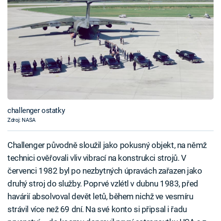
challenger ostatky
Zdroj: NASA
Challenger původně sloužil jako pokusný objekt, na němž
technici ověřovali vliv vibrací na konstrukci strojů. V
červenci 1982 byl po nezbytných úpravách zařazen jako
druhý stroj do služby. Poprvé vzlétl v dubnu 1983, před
havárií absolvoval devět letů, během nichž ve vesmíru
strávil více než 69 dní. Na své konto si připsal i řadu