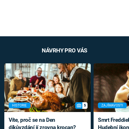
NÁVRHY PRO VÁS
5
HISTORIE
ZAJÍMAVOSTI
Víte, proč se na Den
Smrt Freddie
díkůvzdání jí zrovna krocan?
Hudební ikon