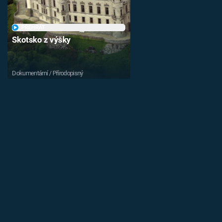
PŘEHRÁT
Skotsko z výšky
Dokumentární / Přírodopisný