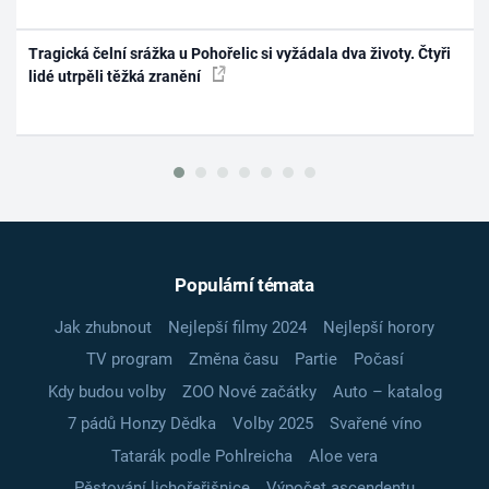
Tragická čelní srážka u Pohořelic si vyžádala dva životy. Čtyři
lidé utrpěli těžká zranění
Populární témata
Jak zhubnout
Nejlepší filmy 2024
Nejlepší horory
TV program
Změna času
Partie
Počasí
Kdy budou volby
ZOO Nové začátky
Auto – katalog
7 pádů Honzy Dědka
Volby 2025
Svařené víno
Tatarák podle Pohlreicha
Aloe vera
Pěstování lichořeřišnice
Výpočet ascendentu