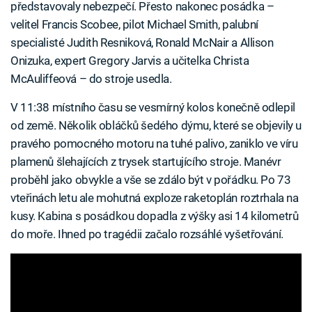
představovaly nebezpečí. Přesto nakonec posádka –
velitel Francis Scobee, pilot Michael Smith, palubní
specialisté Judith Resniková, Ronald McNair a Allison
Onizuka, expert Gregory Jarvis a učitelka Christa
McAuliffeová – do stroje usedla.
V 11:38 místního času se vesmírný kolos konečně odlepil
od země. Několik obláčků šedého dýmu, které se objevily u
pravého pomocného motoru na tuhé palivo, zaniklo ve víru
plamenů šlehajících z trysek startujícího stroje. Manévr
proběhl jako obvykle a vše se zdálo být v pořádku. Po 73
vteřinách letu ale mohutná exploze raketoplán roztrhala na
kusy. Kabina s posádkou dopadla z výšky asi 14 kilometrů
do moře. Ihned po tragédii začalo rozsáhlé vyšetřování.