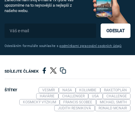
upozorníme na to nejnovější a nejlepší z
našeho webu.
ODESLAT
Odesláním formuláře souhlasíte s
podmínkami zpracování osobních údajů
SDÍLEJTE ČLÁNEK
ŠTÍTKY
VESMÍR
NASA
KOLUMBIE
RAKETOPLÁN
HAVÁRIE
CHALLENGER
USA
CHALLENGE
KOSMICKÝ VÝZKUM
FRANCIS SCOBEE
MICHAEL SMITH
JUDITH RESNIKOVÁ
RONALD MCNAIR