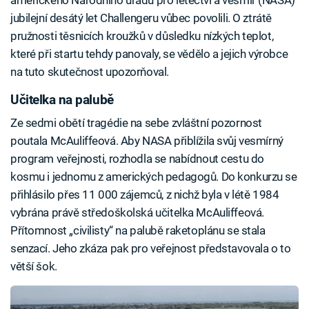
jubilejní desátý let Challengeru vůbec povolili. O ztrátě
pružnosti těsnicích kroužků v důsledku nízkých teplot,
které při startu tehdy panovaly, se vědělo a jejich výrobce
na tuto skutečnost upozorňoval.
Učitelka na palubě
Ze sedmi obětí tragédie na sebe zvláštní pozornost
poutala McAuliffeová. Aby NASA přiblížila svůj vesmírný
program veřejnosti, rozhodla se nabídnout cestu do
kosmu i jednomu z amerických pedagogů. Do konkurzu se
přihlásilo přes 11 000 zájemců, z nichž byla v létě 1984
vybrána právě středoškolská učitelka McAuliffeová.
Přítomnost „civilisty“ na palubě raketoplánu se stala
senzací. Jeho zkáza pak pro veřejnost představovala o to
větší šok.