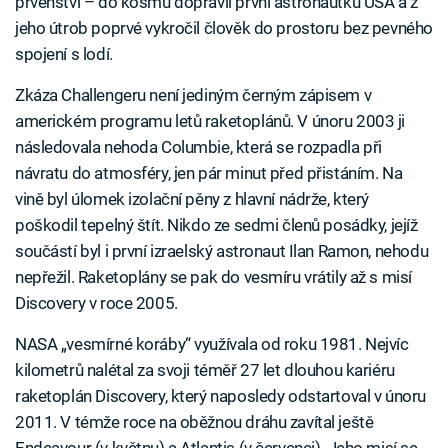
prvenství – do kosmu dopravil první astronautku USA a z
jeho útrob poprvé vykročil člověk do prostoru bez pevného
spojení s lodí.
Zkáza Challengeru není jediným černým zápisem v
americkém programu letů raketoplánů. V únoru 2003 ji
následovala nehoda Columbie, která se rozpadla při
návratu do atmosféry, jen pár minut před přistáním. Na
vině byl úlomek izolační pěny z hlavní nádrže, který
poškodil tepelný štít. Nikdo ze sedmi členů posádky, jejíž
součástí byl i první izraelský astronaut Ilan Ramon, nehodu
nepřežil. Raketoplány se pak do vesmíru vrátily až s misí
Discovery v roce 2005.
NASA „vesmírné koráby“ využívala od roku 1981. Nejvíc
kilometrů nalétal za svoji téměř 27 let dlouhou kariéru
raketoplán Discovery, který naposledy odstartoval v únoru
2011. V témže roce na oběžnou dráhu zavítal ještě