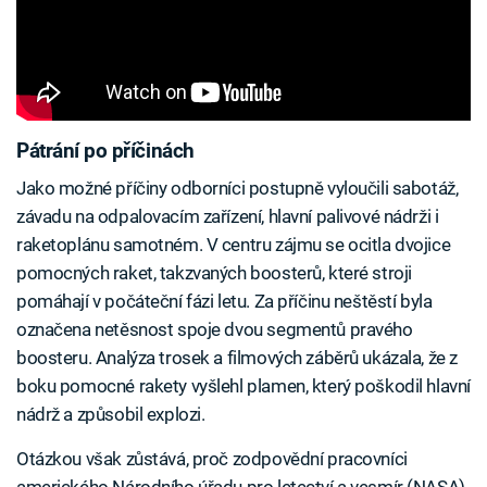
Pátrání po příčinách
Jako možné příčiny odborníci postupně vyloučili sabotáž,
závadu na odpalovacím zařízení, hlavní palivové nádrži i
raketoplánu samotném. V centru zájmu se ocitla dvojice
pomocných raket, takzvaných boosterů, které stroji
pomáhají v počáteční fázi letu. Za příčinu neštěstí byla
označena netěsnost spoje dvou segmentů pravého
boosteru. Analýza trosek a filmových záběrů ukázala, že z
boku pomocné rakety vyšlehl plamen, který poškodil hlavní
nádrž a způsobil explozi.
Otázkou však zůstává, proč zodpovědní pracovníci
amerického Národního úřadu pro letectví a vesmír (NASA)