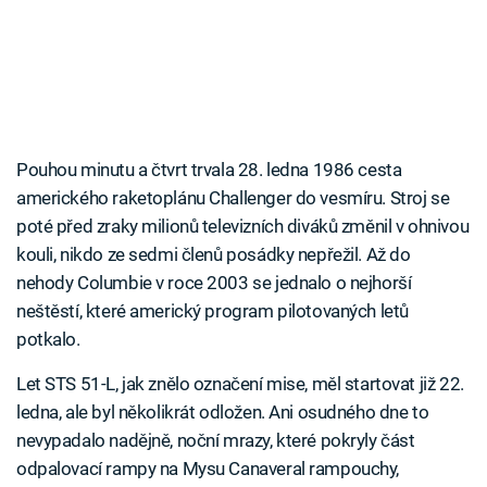
Pouhou minutu a čtvrt trvala 28. ledna 1986 cesta
amerického raketoplánu Challenger do vesmíru. Stroj se
poté před zraky milionů televizních diváků změnil v ohnivou
kouli, nikdo ze sedmi členů posádky nepřežil. Až do
nehody Columbie v roce 2003 se jednalo o nejhorší
neštěstí, které americký program pilotovaných letů
potkalo.
Let STS 51-L, jak znělo označení mise, měl startovat již 22.
ledna, ale byl několikrát odložen. Ani osudného dne to
nevypadalo nadějně, noční mrazy, které pokryly část
odpalovací rampy na Mysu Canaveral rampouchy,