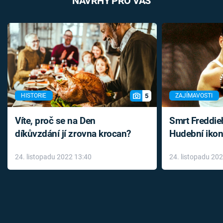
NÁVRHY PRO VÁS
5
HISTORIE
ZAJÍMAVOSTI
Víte, proč se na Den
Smrt Freddie
díkůvzdání jí zrovna krocan?
Hudební ikon
až do konce 
24. listopadu 2022 13:40
24. listopadu 20
léky