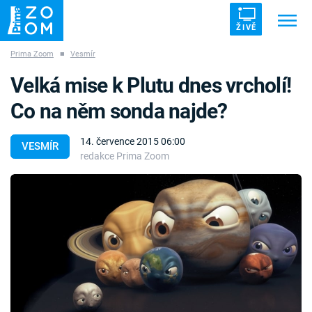
ŽIVĚ
Prima Zoom
■
Vesmír
Trendy:
ZRÁDCI
UFO
DRUHÁ SVĚTOVÁ VÁLKA
Velká mise k Plutu dnes vrcholí!
ZÁHADY
VETŘELCI DÁVNOVĚKU
Co na něm sonda najde?
14. července 2015 06:00
VESMÍR
redakce Prima Zoom
Témata
Témata
Pořady
TV Program