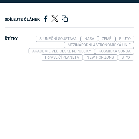
SDÍLEJTE ČLÁNEK
ŠTÍTKY
SLUNEČNÍ SOUSTAVA
NASA
ZEMĚ
PLUTO
MEZINÁRODNÍ ASTRONOMICKÁ UNIE
AKADEMIE VĚD ČESKÉ REPUBLIKY
KOSMICKÁ SONDA
TRPASLIČÍ PLANETA
NEW HORIZONS
STYX