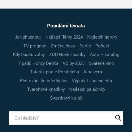
Populární témata
Jak zhubnout
Nejlepší filmy 2024
Nejlepší horory
TV program
Změna času
Partie
Počasí
Kdy budou volby
ZOO Nové začátky
Auto – katalog
7 pádů Honzy Dědka
Volby 2025
Svařené víno
Tatarák podle Pohlreicha
Aloe vera
Pěstování lichořeřišnice
Výpočet ascendentu
Tvarohové knedlíky
Nejlepší palačinky
Švestkový koláč