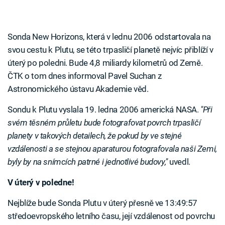
Sonda New Horizons, která v lednu 2006 odstartovala na
svou cestu k Plutu, se této trpasličí planetě nejvíc přiblíží v
úterý po poledni. Bude 4,8 miliardy kilometrů od Země.
ČTK o tom dnes informoval Pavel Suchan z
Astronomického ústavu Akademie věd.
Sondu k Plutu vyslala 19. ledna 2006 americká NASA.
"Při
svém těsném průletu bude fotografovat povrch trpasličí
planety v takových detailech, že pokud by ve stejné
vzdálenosti a se stejnou aparaturou fotografovala naši Zemi,
byly by na snímcích patrné i jednotlivé budovy,"
uvedl.
V úterý v poledne!
Nejblíže bude Sonda Plutu v úterý přesně ve 13:49:57
středoevropského letního času, její vzdálenost od povrchu