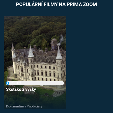
POPULÁRNÍ FILMY NA PRIMA ZOOM
PŘEHRÁT
Skotsko z výšky
Dokumentární / Přírodopisný