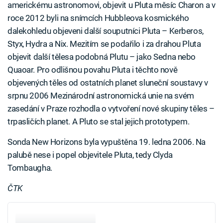
americkému astronomovi, objevit u Pluta měsíc Charon a v
roce 2012 byli na snímcích Hubbleova kosmického
dalekohledu objeveni další souputníci Pluta – Kerberos,
Styx, Hydra a Nix. Mezitím se podařilo i za drahou Pluta
objevit další tělesa podobná Plutu – jako Sedna nebo
Quaoar. Pro odlišnou povahu Pluta i těchto nově
objevených těles od ostatních planet sluneční soustavy v
srpnu 2006 Mezinárodní astronomická unie na svém
zasedání v Praze rozhodla o vytvoření nové skupiny těles –
trpasličích planet. A Pluto se stal jejich prototypem.
Sonda New Horizons byla vypuštěna 19. ledna 2006. Na
palubě nese i popel objevitele Pluta, tedy Clyda
Tombaugha.
ČTK