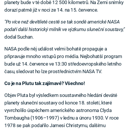
planety bude v té době 12 500 kilometrů. Na Zemi snímky
dorazí patrně již v noci ze 14. na 15. července.
"Po více než devítileté cestě se tak sondě americké NASA
podaří další historický milník ve výzkumu sluneční soustavy,"
dodal Suchan.
NASA podle něj událost velmi bohatě propaguje a
připravuje mnoho vstupů pro média. Nejbohatší program
bude už 14. července ve 13:30 středoevropského letního
času, sledovat ho lze prostřednictvím NASA TV.
Co je na Plutu tak zajímavé? Všechno!
Objev Pluta byl výsledkem soustavného hledání deváté
planety sluneční soustavy od konce 18. století, které
vyvrcholilo úspěchem amerického astronoma Clyda
Tombaugha (1906–1997) v lednu a únoru 1930. V roce
1978 se pak podařilo Jamesi Christymu, dalšímu