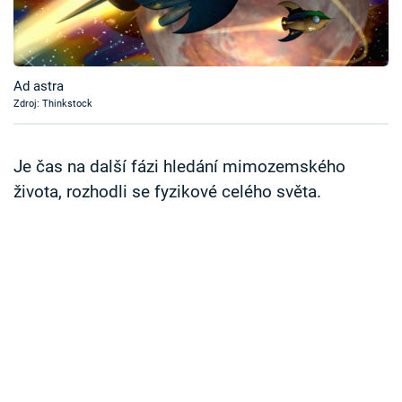
Časopis
Sledujte prima+
Ad astra
Zdroj: Thinkstock
Přihlášení
Je čas na další fázi hledání mimozemského
Sledujte nás
života, rozhodli se fyzikové celého světa.