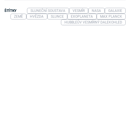
ŠTÍTKY
SLUNEČNÍ SOUSTAVA
VESMÍR
NASA
GALAXIE
ZEMĚ
HVĚZDA
SLUNCE
EXOPLANETA
MAX PLANCK
HUBBLEŮV VESMÍRNÝ DALEKOHLED