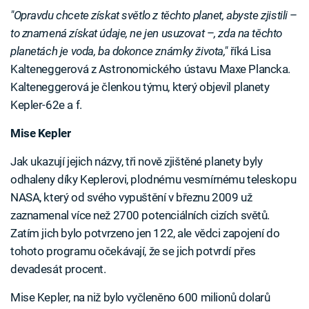
"Opravdu chcete získat světlo z těchto planet, abyste zjistili
–
to znamená získat údaje, ne jen usuzovat
–
, zda na těchto
planetách je voda, ba dokonce známky života,"
říká Lisa
Kalteneggerová z Astronomického ústavu Maxe Plancka.
Kalteneggerová je členkou týmu, který objevil planety
Kepler-62e a f.
Mise Kepler
Jak ukazují jejich názvy, tři nově zjištěné planety byly
odhaleny díky Keplerovi, plodnému vesmírnému teleskopu
NASA, který od svého vypuštění v březnu 2009 už
zaznamenal více než 2700 potenciálních cizích světů.
Zatím jich bylo potvrzeno jen 122, ale vědci zapojení do
tohoto programu očekávají, že se jich potvrdí přes
devadesát procent.
Mise Kepler, na niž bylo vyčleněno 600 milionů dolarů