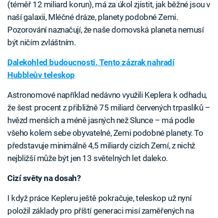
(téměř 12 miliard korun), má za úkol zjistit, jak běžné jsou v
naší galaxii, Mléčné dráze, planety podobné Zemi.
Pozorování naznačují, že naše domovská planeta nemusí
být ničím zvláštním.
Dalekohled budoucnosti. Tento zázrak nahradí
Hubbleův teleskop
Astronomové například nedávno využili Keplera k odhadu,
že šest procent z přibližně 75 miliard červených trpaslíků –
hvězd menších a méně jasných než Slunce – má podle
všeho kolem sebe obyvatelné, Zemi podobné planety. To
představuje minimálně 4,5 miliardy cizích Zemí, z nichž
nejbližší může být jen 13 světelných let daleko.
Cizí světy na dosah?
I když práce Kepleru ještě pokračuje, teleskop už nyní
položil základy pro příští generaci misí zaměřených na