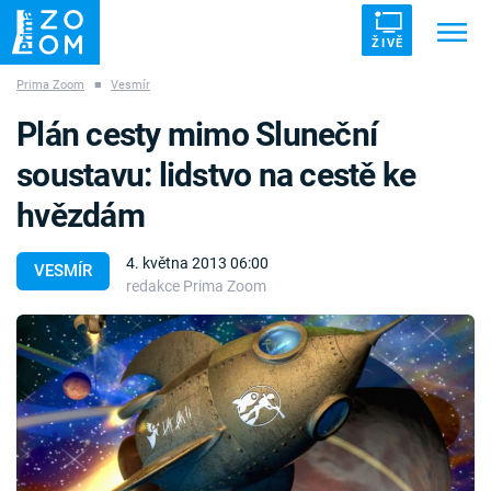
ŽIVĚ
Prima Zoom
■
Vesmír
Trendy:
ZRÁDCI
UFO
DRUHÁ SVĚTOVÁ VÁLKA
Plán cesty mimo Sluneční
ZÁHADY
VETŘELCI DÁVNOVĚKU
soustavu: lidstvo na cestě ke
hvězdám
4. května 2013 06:00
VESMÍR
redakce Prima Zoom
Témata
Témata
Pořady
TV Program