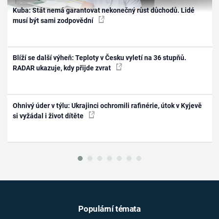
Kuba: Stát nemá garantovat nekonečný růst důchodů. Lidé
musí být sami zodpovědní
Blíží se další výheň: Teploty v Česku vyletí na 36 stupňů.
RADAR ukazuje, kdy přijde zvrat
Ohnivý úder v týlu: Ukrajinci ochromili rafinérie, útok v Kyjevě
si vyžádal i život dítěte
Populární témata