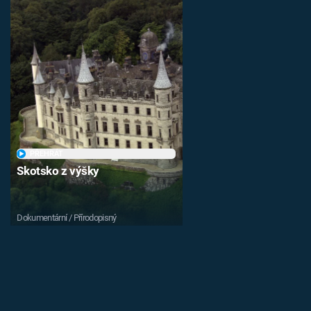
PŘEHRÁT
Skotsko z výšky
Dokumentární / Přírodopisný