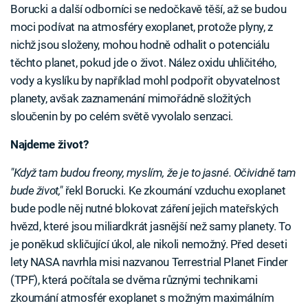
Borucki a další odborníci se nedočkavě těší, až se budou
moci podívat na atmosféry exoplanet, protože plyny, z
nichž jsou složeny, mohou hodně odhalit o potenciálu
těchto planet, pokud jde o život. Nález oxidu uhličitého,
vody a kyslíku by například mohl podpořit obyvatelnost
planety, avšak zaznamenání mimořádně složitých
sloučenin by po celém světě vyvolalo senzaci.
Najdeme život?
"Když tam budou freony, myslím, že je to jasné. Očividně tam
bude život,"
řekl Borucki. Ke zkoumání vzduchu exoplanet
bude podle něj nutné blokovat záření jejich mateřských
hvězd, které jsou miliardkrát jasnější než samy planety. To
je poněkud skličující úkol, ale nikoli nemožný. Před deseti
lety NASA navrhla misi nazvanou Terrestrial Planet Finder
(TPF), která počítala se dvěma různými technikami
zkoumání atmosfér exoplanet s možným maximálním