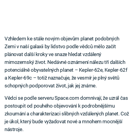
Vzhledem ke stále novým objevům planet podobných
Zemi v naší galaxii by lidstvo podle vědců mělo začít
plánovat další kroky ve snaze hledat vzdálený
mimozemský život. Nedávné oznámení nálezu tří dalších
potenciálně obyvatelných planet – Kepler-62e, Kepler-62f
a Kepler-69c – totiž naznačuje, že vesmír je plný světů
schopných podporovat život, jak jej známe.
Vědci se podle serveru Space.com domnívají, že uzrál čas
postoupit od pouhého objevování k podrobnějšímu
zkoumání a charakterizaci slibných vzdálených planet. Což
je úkol, který bude vyžadovat nové a mnohem mocnější
nástroje.