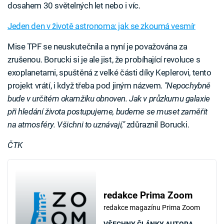
dosahem 30 světelných let nebo i víc.
Jeden den v životě astronoma: jak se zkoumá vesmír
Mise TPF se neuskutečnila a nyní je považována za
zrušenou. Borucki si je ale jist, že probíhající revoluce s
exoplanetami, spuštěná z velké části díky Keplerovi, tento
projekt vrátí, i když třeba pod jiným názvem.
"Nepochybně
bude v určitém okamžiku obnoven. Jak v průzkumu galaxie
při hledání života postupujeme, budeme se muset zaměřit
na atmosféry. Všichni to uznávají,"
zdůraznil Borucki.
ČTK
redakce Prima Zoom
redakce magazínu Prima Zoom
VŠECHNY ČLÁNKY AUTORA