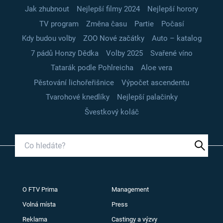
Jak zhubnout
Nejlepší filmy 2024
Nejlepší horory
TV program
Změna času
Partie
Počasí
Kdy budou volby
ZOO Nové začátky
Auto – katalog
7 pádů Honzy Dědka
Volby 2025
Svařené víno
Tatarák podle Pohlreicha
Aloe vera
Pěstování lichořeřišnice
Výpočet ascendentu
Tvarohové knedlíky
Nejlepší palačinky
Švestkový koláč
O FTV Prima
Management
Volná místa
Press
Reklama
Castingy a výzvy