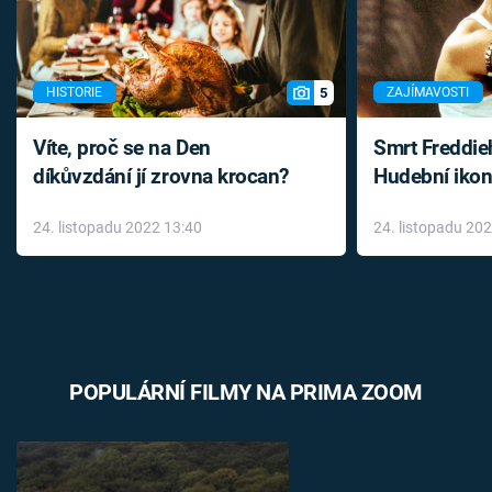
5
HISTORIE
ZAJÍMAVOSTI
Víte, proč se na Den
Smrt Freddie
díkůvzdání jí zrovna krocan?
Hudební ikon
až do konce 
24. listopadu 2022 13:40
24. listopadu 20
léky
POPULÁRNÍ FILMY NA PRIMA ZOOM