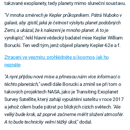
takzvané exoplanety, tedy planety mimo sluneční soustavu.
"V mnoha směrech je Kepler průkopníkem. Pátrá hluboko v
galaxii, aby zjistil, jaká je četnost výskytu planet podobných
Zemi, a ukázal, že k nalezení je mnoho planet. A to je
vynikající,"
řekl hlavní vědecký badatel mise Kepler William
Borucki. Ten vedl tým, jenž objevil planety Kepler-62e a f.
Ztraceni ve vesmíru: prohlédněte si kosmos, jak ho
neznáte
"A nyní přijdou nové mise a přinesou nám více informací o
těchto planetách,"
uvedl dále Borucki a zmínil se při tom o
takových projektech NASA, jako je Transiting Exoplanet
Survey Satellite, který zahájí vypuštění satelitu v roce 2017
a jehož cílem bude pátrat po blízkých cizích světech.
"Ale
velký bude krok, až poprvé začneme měřit složení atmosfér.
A to bude technicky velmi těžký úkol,"
dodal.