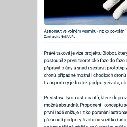
Astronaut ve volném vesmíru - riziko povolání
Zdroj: archiv NASA/JPL
Právě taková je vize projektu Biobot, kte
postoupil z první teoretické fáze do fáze 
připravit plány a snad i sestavit prototyp
dronů, případně možná i chodících dronů 
transportéry jednotek podpory života, o
Představa týmu astronautů, které doprová
možná absurdně. Proponenti konceptu se 
první řadě snižuje riziko poranění astron
přesunutí podpory života na vozítko řadu 
obávat přílišné zátěže, celý systém může bý