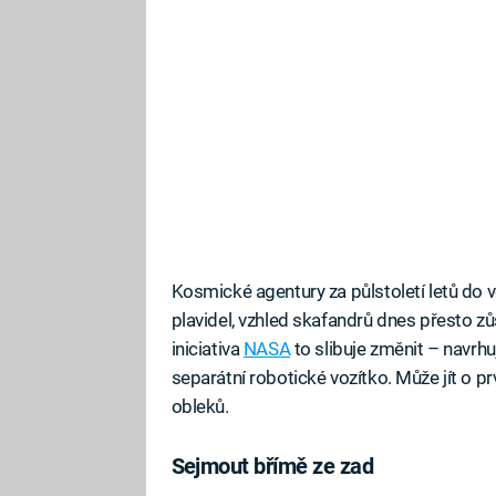
Kosmické agentury za půlstoletí letů do
plavidel, vzhled skafandrů dnes přesto z
iniciativa
NASA
to slibuje změnit – navrhu
separátní robotické vozítko. Může jít o 
obleků.
Sejmout břímě ze zad