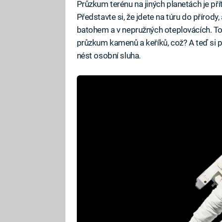
Průzkum terénu na jiných planetách je př
Představte si, že jdete na túru do přírody
batohem a v nepružných oteplovácích. To n
průzkum kamenů a keříků, což? A teď si 
nést osobní sluha.