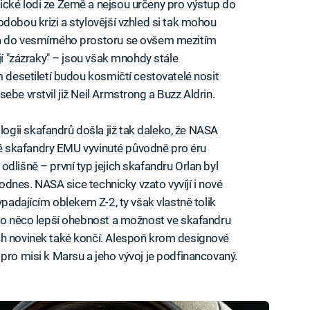
ické lodi ze Země a nejsou určeny pro výstup do
dobou krizi a stylovější vzhled si tak mohou
ta do vesmírného prostoru se ovšem mezitím
jí "zázraky" – jsou však mnohdy stále
m desetiletí budou kosmičtí cestovatelé nosit
ebe vrstvil již Neil Armstrong a Buzz Aldrin.
gii skafandrů došla již tak daleko, že NASA
taré skafandry EMU vyvinuté původně pro éru
dlišně – první typ jejich skafandru Orlan byl
 dodnes. NASA sice technicky vzato vyvíjí i nové
ypadajícím oblekem Z-2, ty však vlastně tolik
t o něco lepší ohebnost a možnost ve skafandru
ch novinek také končí. Alespoň krom designové
pro misi k Marsu a jeho vývoj je podfinancovaný.