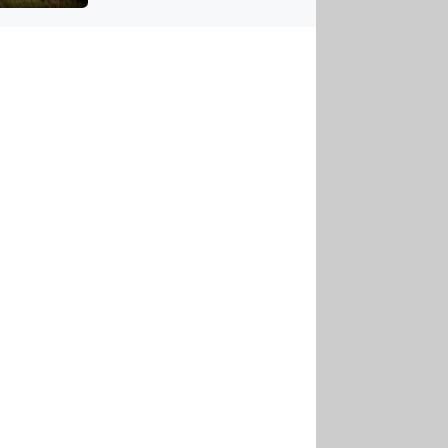
US
tornádem
RSUS
ZE A