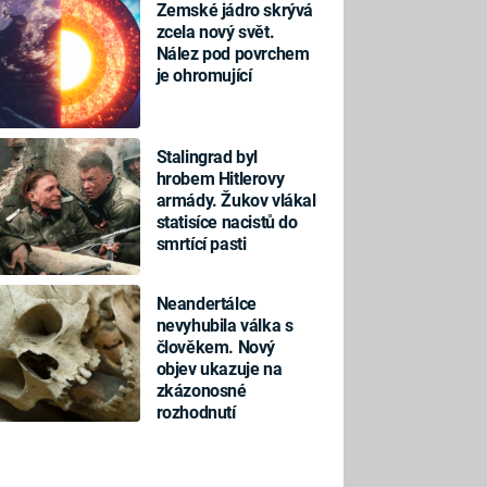
Zemské jádro skrývá
zcela nový svět.
Nález pod povrchem
je ohromující
Stalingrad byl
hrobem Hitlerovy
armády. Žukov vlákal
statisíce nacistů do
smrtící pasti
Neandertálce
nevyhubila válka s
člověkem. Nový
objev ukazuje na
zkázonosné
rozhodnutí