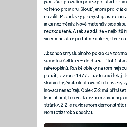
jsou však prozatím pouze pro start kosm
volného prostoru. Slouží jenom pro krátko
dovolit. Požadavky pro výstup astronau
jaksi nezměnily. Nové materiály sice slibu
neozkoušené. A tak se zdá, že v nejbližší
víceméně stále podobné obleky, které na s
Absence smysluplného pokroku v technolo
samotná čelí krizi – docházejí jí totiž s
raketoplánů. Ruské obleky na tom nejsou o
použit již v roce 1977 a nástupníci létají
skafandry, často ilustrované futurisicky v
inovací nenabízejí. Oblek Z-2 má přináše
lépe chodit, tím však seznam zásadnější
stránky. Z-2 je navíc jenom demonstrátor 
Není totiž třeba spěchat.