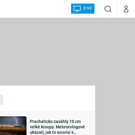
ŽIVĚ
Vyhledávání
Můj p
Prima+
ÁLKA
CNN Prima NEWS
Prima FRESH
Prima LIVING
LMY A
Prima Ženy
Prima LAJK
Prachaticko zasáhly 10 cm
osti
velké kroupy. Meteorologové
Sledujte nás
ukázali, jak to souvisí s