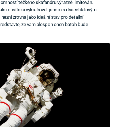
ítomností těžkého skafandru výrazně limitován.
, ale musíte si vykračovat jenom s dvacetikilovým
ezní zrovna jako ideální stav pro detailní
představte, že vám alespoň onen batoh bude