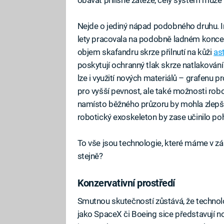
Nejde o jediný nápad podobného druhu. 
lety pracovala na podobně ladném koncep
objem skafandru skrze přilnutí na kůži
as
poskytují ochranný tlak skrze natlakování
lze i využití nových materiálů – grafenu p
pro vyšší pevnost, ale také možnosti robot
namísto běžného průzoru by mohla zlepšit
robotický exoskeleton by zase učinilo p
To vše jsou technologie, které máme v zás
stejně?
Konzervativní prostředí
Smutnou skutečností zůstává, že technolo
jako SpaceX či Boeing sice představují no