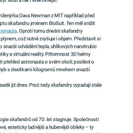
Inženýrka Dava Newman z MIT například před
tu skafandru jménem BioSuit. Ten měl snížit
tronauta
. Oproti tomu dnešní skafandry
 plynem, což nutně zvyšuje i objem. Představit si
ro snazší odvádění tepla, uhlíkových nanotrubic
iky a virtuální reality. Přítomnost 3D helmy
 přehled astronauta o svém okolí, posílení o
ohyb s desítkami kilogramů mnohem snazší.
adě již dnes. Proč tedy skafandry vypadají stále
gie skafandrů od 70. let stagnuje. Společnosti
vé, esteticky ladnější a hubenější obleky – ty