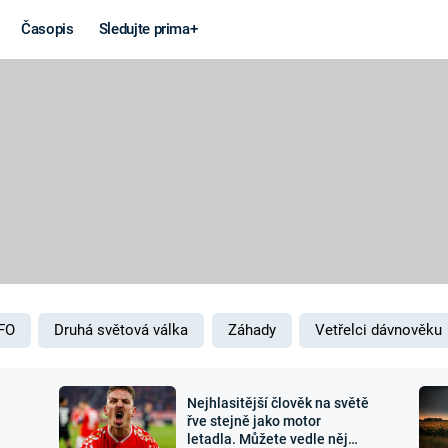
Časopis
Sledujte prima+
Věda a
Války
technika
STUDENÁ V
KORONAVIRUS
VÁLKA VE
VIETNAMU
VESMÍR
VÁLEČNÉ FI
MARS
SERIÁLY
FO
Druhá světová válka
Záhady
Vetřelci dávnověku
Nejhlasitější člověk na světě
Záhady a
Zajímav
řve stejně jako motor
letadla. Můžete vedle něj
konspirace