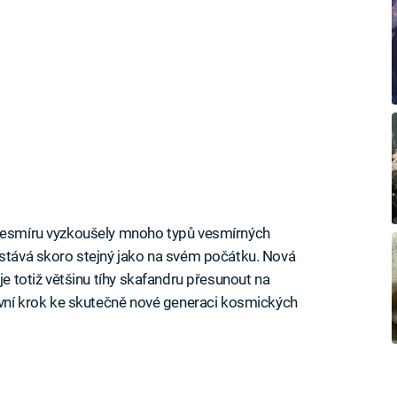
 vesmíru vyzkoušely mnoho typů vesmírných
ůstává skoro stejný jako na svém počátku. Nová
je totiž většinu tíhy skafandru přesunout na
první krok ke skutečně nové generaci kosmických