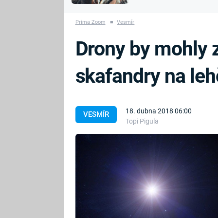
MARIE TEREZIE
vyhynuli
ADOLF HITLER
NAPOLEON
Prima Zoom
■
Vesmír
BONAPARTE
ATENTÁT NA
Drony by mohly 
REINHARDA
BRITSKÁ
HEYDRICHA
KRÁLOVSKÁ
skafandry na leh
RODINA
PRVNÍ SVĚTOVÁ
VÁLKA
18. dubna 2018 06:00
VESMÍR
Topi Pigula