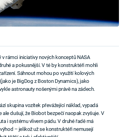
rý v rámci iniciativy nových konceptů NASA
druhé a pokusnější. V té by konstruktéři mohli
 zařízení. Sáhnout mohou po využití kolových
(jako je BigDog z Boston Dynamics), jako
bvykle astronauty nošenými právě na zádech.
zí skupina vozítek převážející náklad, vypadá
ale dušují, že Biobot bezpečí naopak zvyšuje. V
auta i systému vlivem pádu. V druhé řadě má
výhod – jelikož už se konstruktéři nemusejí
t těžší a tak i efektivnější.