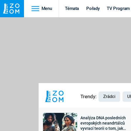
Menu
Témata
Pořady
TV Program
Cestování
Historie
HRADY A ZÁMKY
VIKINGOVÉ
HEDVÁBNÁ STEZKA
EPIDEMIE A
PANDEMIE
PŘÍRODA
STAROVĚKÝ EGYPT
Trendy:
Zrádci
U
Analýza DNA posledních
Druhá
Výročí
evropských neandrtálců
vyvrací teorii o tom, jak
světová válka