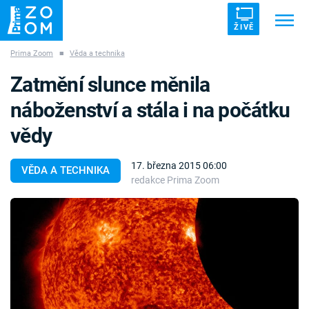
ŽIVĚ
Prima Zoom
■
Věda a technika
Trendy:
ZRÁDCI
UFO
DRUHÁ SVĚTOVÁ VÁLKA
Zatmění slunce měnila
ZÁHADY
VETŘELCI DÁVNOVĚKU
náboženství a stála i na počátku
vědy
17. března 2015 06:00
VĚDA A TECHNIKA
redakce Prima Zoom
Témata
Témata
Pořady
TV Program