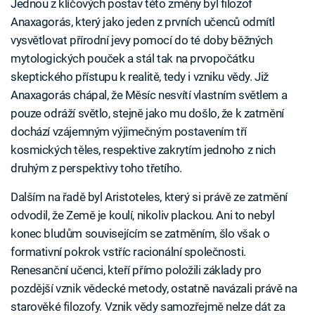
Jednou z klíčových postav této změny byl filozof
Anaxagorás, který jako jeden z prvních učenců odmítl
vysvětlovat přírodní jevy pomocí do té doby běžných
mytologických pouček a stál tak na prvopočátku
skeptického přístupu k realitě, tedy i vzniku vědy. Již
Anaxagorás chápal, že Měsíc nesvítí vlastním světlem a
pouze odráží světlo, stejně jako mu došlo, že k zatmění
dochází vzájemným výjimečným postavením tří
kosmických těles, respektive zakrytím jednoho z nich
druhým z perspektivy toho třetího.
Dalším na řadě byl Aristoteles, který si právě ze zatmění
odvodil, že Země je koulí, nikoliv plackou. Ani to nebyl
konec bludům souvisejícím se zatměním, šlo však o
formativní pokrok vstříc racionální společnosti.
Renesanční učenci, kteří přímo položili základy pro
pozdější vznik vědecké metody, ostatně navázali právě na
starověké filozofy. Vznik vědy samozřejmě nelze dát za