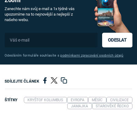
Zoom!
Zanechte nám svůj e-mail a 1x týdně vás
upozorníme na to nejnovější a nejlepší z
našeho webu.
ODESLAT
Odesláním formuláře souhlasíte s
podmínkami zpracování osobních údajů
SDÍLEJTE ČLÁNEK
ŠTÍTKY
KRYŠTOF KOLUMBUS
EVROPA
MĚSÍC
CIVILIZACE
JAMAJKA
STAROVĚKÉ ŘECKO