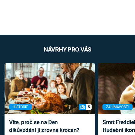
NÁVRHY PRO VÁS
5
HISTORIE
ZAJÍMAVOSTI
Víte, proč se na Den
Smrt Freddie
díkůvzdání jí zrovna krocan?
Hudební ikon