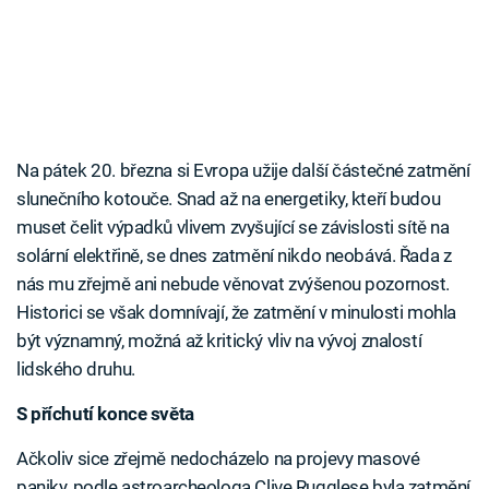
Na pátek 20. března si Evropa užije další částečné zatmění
slunečního kotouče. Snad až na energetiky, kteří budou
muset čelit výpadků vlivem zvyšující se závislosti sítě na
solární elektřině, se dnes zatmění nikdo neobává. Řada z
nás mu zřejmě ani nebude věnovat zvýšenou pozornost.
Historici se však domnívají, že zatmění v minulosti mohla
být významný, možná až kritický vliv na vývoj znalostí
lidského druhu.
S příchutí konce světa
Ačkoliv sice zřejmě nedocházelo na projevy masové
paniky, podle astroarcheologa Clive Rugglese byla zatmění