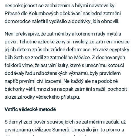
nespokojenost se zacházením s bílými návštěvníky.
Přesně dle Kolumbových očekávání následné zatmění
domorodce náležitě vyděsilo a dodávky jídla obnovili.
Není překvapivé, že zatmění byla kořenem řady mýtů a
pověr. Těhotné aztécké ženy si myslely, že zatmění měsíce
jejich dětem způsobí zrůdné deformace. Rovněž egyptský
bůh Seth se zrodil ze zatmělého Měsíce. Z dochovaných
folklorů víme, že astrální kulty, které slunečnímu kotouči
dodávaly řadu náboženských významů, byly pravidlem
napříč prvními civilizacemi. Ne každý ale na podobné
báchorky věřil, mnozí se naopak zatmění snažili pochopit
skrze zárodky vědeckého přístupu.
Vstříc vědecké metodě
S demytizací pověr souvisejících se zatměními začala už
první známá civilizace Sumerů. Umožnilo jim to písmo a