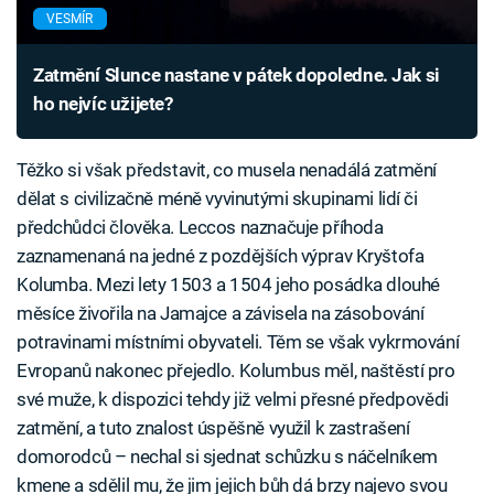
VESMÍR
Zatmění Slunce nastane v pátek dopoledne. Jak si
ho nejvíc užijete?
Těžko si však představit, co musela nenadálá zatmění
dělat s civilizačně méně vyvinutými skupinami lidí či
předchůdci člověka. Leccos naznačuje příhoda
zaznamenaná na jedné z pozdějších výprav Kryštofa
Kolumba. Mezi lety 1503 a 1504 jeho posádka dlouhé
měsíce živořila na Jamajce a závisela na zásobování
potravinami místními obyvateli. Těm se však vykrmování
Evropanů nakonec přejedlo. Kolumbus měl, naštěstí pro
své muže, k dispozici tehdy již velmi přesné předpovědi
zatmění, a tuto znalost úspěšně využil k zastrašení
domorodců – nechal si sjednat schůzku s náčelníkem
kmene a sdělil mu, že jim jejich bůh dá brzy najevo svou