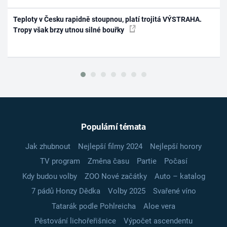
Teploty v Česku rapidně stoupnou, platí trojitá VÝSTRAHA.
Tropy však brzy utnou silné bouřky
Populární témata
Jak zhubnout
Nejlepší filmy 2024
Nejlepší horory
TV program
Změna času
Partie
Počasí
Kdy budou volby
ZOO Nové začátky
Auto – katalog
7 pádů Honzy Dědka
Volby 2025
Svařené víno
Tatarák podle Pohlreicha
Aloe vera
Pěstování lichořeřišnice
Výpočet ascendentu