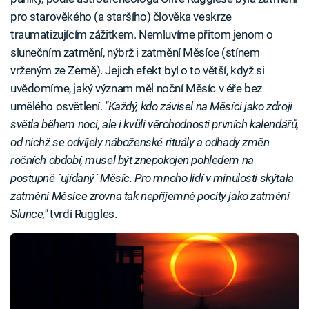
pro starověkého (a staršího) člověka veskrze
traumatizujícím zážitkem. Nemluvíme přitom jenom o
slunečním zatmění, nýbrž i zatmění Měsíce (stínem
vrženým ze Země). Jejich efekt byl o to větší, když si
uvědomíme, jaký význam měl noční Měsíc v éře bez
umělého osvětlení.
"Každý, kdo závisel na Měsíci jako zdroji
světla během noci, ale i kvůli věrohodnosti prvních kalendářů,
od nichž se odvíjely náboženské rituály a odhady změn
ročních období, musel být znepokojen pohledem na
postupně ´ujídaný´ Měsíc. Pro mnoho lidí v minulosti skýtala
zatmění Měsíce zrovna tak nepříjemné pocity jako zatmění
Slunce,"
tvrdí Ruggles.