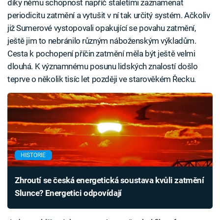
díky němu schopnost napříč staletími zaznamenat
periodicitu zatmění a vytušit v ní tak určitý systém. Ačkoliv
již Sumerové vystopovali opakující se povahu zatmění,
ještě jim to nebránilo různým náboženským výkladům.
Cesta k pochopení příčin zatmění měla být ještě velmi
dlouhá. K významnému posunu lidských znalostí došlo
teprve o několik tisíc let později ve starověkém Řecku.
HISTORIE
Zhroutí se česká energetická soustava kvůli zatmění
Slunce? Energetici odpovídají