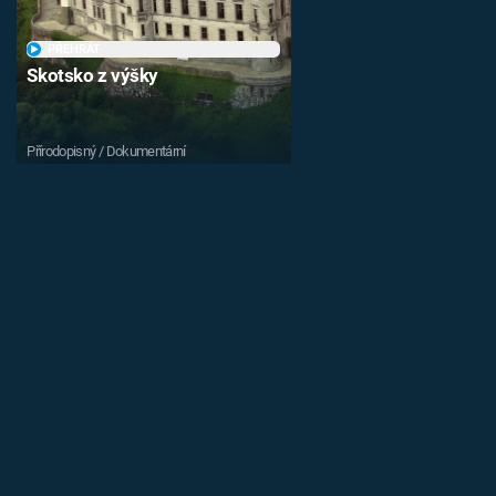
PŘEHRÁT
Skotsko z výšky
Přírodopisný / Dokumentární